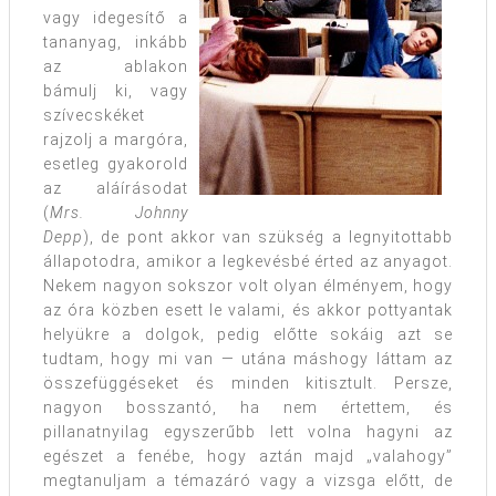
vagy idegesítő a
tananyag, inkább
az ablakon
bámulj ki, vagy
szívecskéket
rajzolj a margóra,
esetleg gyakorold
az aláírásodat
(
Mrs. Johnny
Depp
), de pont akkor van szükség a legnyitottabb
állapotodra, amikor a legkevésbé érted az anyagot.
Nekem nagyon sokszor volt olyan élményem, hogy
az óra közben esett le valami, és akkor pottyantak
helyükre a dolgok, pedig előtte sokáig azt se
tudtam, hogy mi van — utána máshogy láttam az
összefüggéseket és minden kitisztult. Persze,
nagyon bosszantó, ha nem értettem, és
pillanatnyilag egyszerűbb lett volna hagyni az
egészet a fenébe, hogy aztán majd „valahogy”
megtanuljam a témazáró vagy a vizsga előtt, de