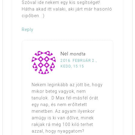
Szóval ide nekem egy kis segítséget!
Hátha akad itt valaki, aki járt már hasonló
cipőben. :)
Reply
Nel
mondta
2016. FEBRUÁR 2.,
KEDD, 15:15
Nekem leginkább az jött be, hogy
mikor beteg vagyok, nem
tanulok. :D Max fél-másfél órát
egy nap, és nem erőltetett
menetben. Az agyam ilyenkor
amúgy is ki van dőlve, minek
rakjak rá még 100 kiló terhet
azzal, hogy nyaggatom?