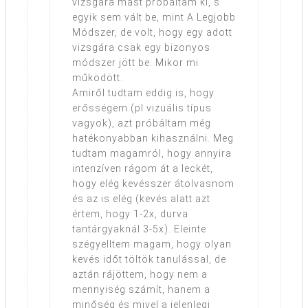
vizsgára mást próbáltam ki, s
egyik sem vált be, mint A Legjobb
Módszer, de volt, hogy egy adott
vizsgára csak egy bizonyos
módszer jött be. Mikor mi
működött.
Amiről tudtam eddig is, hogy
erősségem (pl vizuális típus
vagyok), azt próbáltam még
hatékonyabban kihasználni. Meg
tudtam magamról, hogy annyira
intenzíven rágom át a leckét,
hogy elég kevésszer átolvasnom
és az is elég (kevés alatt azt
értem, hogy 1-2x, durva
tantárgyaknál 3-5x). Eleinte
szégyelltem magam, hogy olyan
kevés időt töltök tanulással, de
aztán rájöttem, hogy nem a
mennyiség számít, hanem a
minőség és mivel a jelenlegi