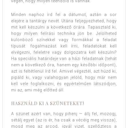
végén, hogy milyen teendőid is vannak.
Minden naphoz írd fel a dátumot, aztán a sor
elejére a tantárgy nevét. Utána feljegyezheted, hogy
mit kell készülni a következő órára. Tapasztald ki,
hogy milyen felírási technika jön be. Jelölheted
különböző színekkel vagy formákkal a feladat
típusát: fogalmazást kell írni, feladatokat kell
elvégezni, feleletre vagy dolgozatra kell készülni?
Ha speciális határideje van a házi feladatnak (tehát
nem a következő óra, hanem egy későbbi időpont),
azt is feltétlenül írd fel. Amivel végeztél, azt húzd ki,
pipáld ki, vagy valahogyan jelöld, hogy már nem
kell vele foglalkozni, és egyértelműen látszódjon,
mi az, ami még előtted áll.
HASZNÁLD KI A SZÜNETEKET!
A szünet azért van, hogy pihenj — állj fel, mozogj,
sétálj egyet (az is ér, ha csak a vécéig meg vissza),
mosd meg az arcod, igyál vizet, szellőztess a