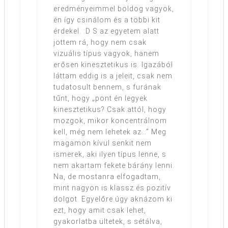
eredményeimmel boldog vagyok,
én így csinálom és a többi kit
érdekel. :D S az egyetem alatt
jöttem rá, hogy nem csak
vizuális típus vagyok, hanem
erősen kinesztetikus is. Igazából
láttam eddig is a jeleit, csak nem
tudatosult bennem, s furának
tűnt, hogy „pont én legyek
kinesztetikus? Csak attól, hogy
mozgok, mikor koncentrálnom
kell, még nem lehetek az…” Meg
magamon kívül senkit nem
ismerek, aki ilyen típus lenne, s
nem akartam fekete bárány lenni.
Na, de mostanra elfogadtam,
mint nagyon is klassz és pozitív
dolgot. Egyelőre úgy aknázom ki
ezt, hogy amit csak lehet,
gyakorlatba ültetek, s sétálva,