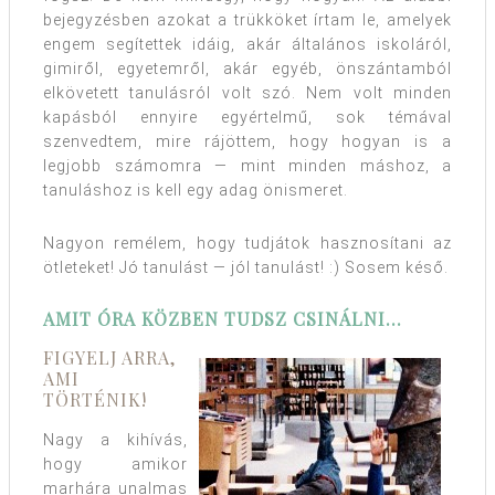
bejegyzésben azokat a trükköket írtam le, amelyek
engem segítettek idáig, akár általános iskoláról,
gimiről, egyetemről, akár egyéb, önszántamból
elkövetett tanulásról volt szó. Nem volt minden
kapásból ennyire egyértelmű, sok témával
szenvedtem, mire rájöttem, hogy hogyan is a
legjobb számomra — mint minden máshoz, a
tanuláshoz is kell egy adag önismeret.
Nagyon remélem, hogy tudjátok hasznosítani az
ötleteket! Jó tanulást — jól tanulást! :) Sosem késő.
AMIT ÓRA KÖZBEN TUDSZ CSINÁLNI…
FIGYELJ ARRA,
AMI
TÖRTÉNIK!
Nagy a kihívás,
hogy amikor
marhára unalmas