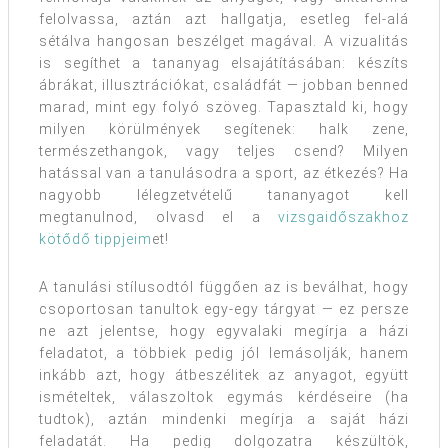
felolvassa, aztán azt hallgatja, esetleg fel-alá
sétálva hangosan beszélget magával. A vizualitás
is segíthet a tananyag elsajátításában: készíts
ábrákat, illusztrációkat, családfát — jobban benned
marad, mint egy folyó szöveg. Tapasztald ki, hogy
milyen körülmények segítenek: halk zene,
természethangok, vagy teljes csend? Milyen
hatással van a tanulásodra a sport, az étkezés? Ha
nagyobb lélegzetvételű tananyagot kell
megtanulnod, olvasd el a
vizsgaidőszakhoz
kötődő tippjeim
et!
A tanulási stílusodtól függően az is beválhat, hogy
csoportosan tanultok egy-egy tárgyat — ez persze
ne azt jelentse, hogy egyvalaki megírja a házi
feladatot, a többiek pedig jól lemásolják, hanem
inkább azt, hogy átbeszélitek az anyagot, együtt
ismételtek, válaszoltok egymás kérdéseire (ha
tudtok), aztán mindenki megírja a saját házi
feladatát. Ha pedig dolgozatra készültök,