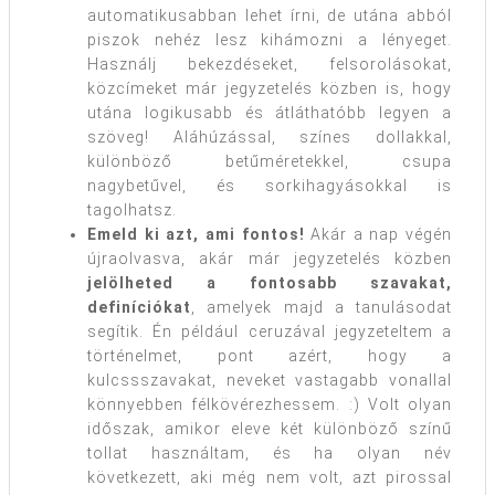
automatikusabban lehet írni, de utána abból
piszok nehéz lesz kihámozni a lényeget.
Használj bekezdéseket, felsorolásokat,
közcímeket már jegyzetelés közben is, hogy
utána logikusabb és átláthatóbb legyen a
szöveg! Aláhúzással, színes dollakkal,
különböző betűméretekkel, csupa
nagybetűvel, és sorkihagyásokkal is
tagolhatsz.
Emeld ki azt, ami fontos!
Akár a nap végén
újraolvasva, akár már jegyzetelés közben
jelölheted a fontosabb szavakat,
definíciókat
, amelyek majd a tanulásodat
segítik. Én például ceruzával jegyzeteltem a
történelmet, pont azért, hogy a
kulcssszavakat, neveket vastagabb vonallal
könnyebben félkövérezhessem. :) Volt olyan
időszak, amikor eleve két különböző színű
tollat használtam, és ha olyan név
következett, aki még nem volt, azt pirossal