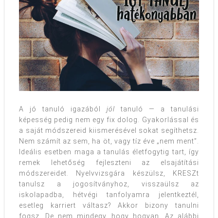
A jó tanuló igazából
jól
tanuló — a tanulási
képesség pedig nem egy fix dolog. Gyakorlással és
a saját módszereid kiismerésével sokat segíthetsz.
Nem számít az sem, ha öt, vagy tíz éve „nem ment”.
Ideális esetben maga a tanulás életfogytig tart, így
remek lehetőség fejleszteni az elsajátítási
módszereidet. Nyelvvizsgára készülsz, KRESZt
tanulsz a jogosítványhoz, visszaülsz az
iskolapadba, hétvégi tanfolyamra jelentkeztél,
esetleg karriert váltasz? Akkor bizony tanulni
fogsz. De nem mindegy, hogy hogyan. Az alábbi