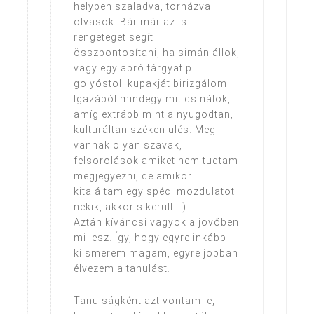
helyben szaladva, tornázva
olvasok. Bár már az is
rengeteget segít
összpontosítani, ha simán állok,
vagy egy apró tárgyat pl
golyóstoll kupakját birizgálom.
Igazából mindegy mit csinálok,
amíg extrább mint a nyugodtan,
kulturáltan széken ülés. Meg
vannak olyan szavak,
felsorolások amiket nem tudtam
megjegyezni, de amikor
kitaláltam egy spéci mozdulatot
nekik, akkor sikerült. :)
Aztán kíváncsi vagyok a jövőben
mi lesz. Így, hogy egyre inkább
kiismerem magam, egyre jobban
élvezem a tanulást.
Tanulságként azt vontam le,