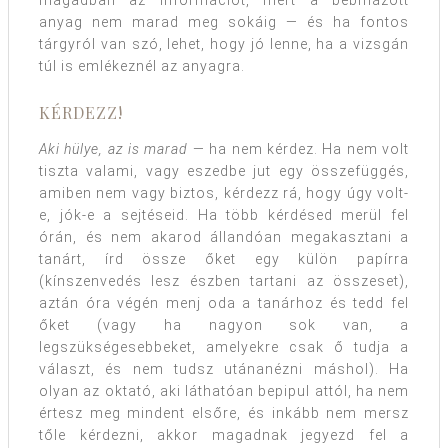
magadban az információt, mert a bebiflázott
anyag nem marad meg sokáig — és ha fontos
tárgyról van szó, lehet, hogy jó lenne, ha a vizsgán
túl is emlékeznél az anyagra.
KÉRDEZZ!
Aki hülye, az is marad
— ha nem kérdez. Ha nem volt
tiszta valami, vagy eszedbe jut egy összefüggés,
amiben nem vagy biztos, kérdezz rá, hogy úgy volt-
e, jók-e a sejtéseid. Ha több kérdésed merül fel
órán, és nem akarod állandóan megakasztani a
tanárt, írd össze őket egy külön papírra
(kínszenvedés lesz észben tartani az összeset),
aztán óra végén menj oda a tanárhoz és tedd fel
őket (vagy ha nagyon sok van, a
legszükségesebbeket, amelyekre csak ő tudja a
választ, és nem tudsz utánanézni máshol). Ha
olyan az oktató, aki láthatóan bepipul attól, ha nem
értesz meg mindent elsőre, és inkább nem mersz
tőle kérdezni, akkor magadnak jegyezd fel a