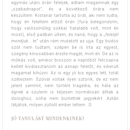
egymás utáni órán feleljek, adtam magamnak egy
„szabadnapot”, és a következő órára nem
készültem. Kistanár tartotta az órát, aki nem tudta,
hogy én feleltem előző órán (fura belegondolni,
hogy valószínűleg sokkal fiatalabb volt, mint én
most), első padban ültem, és naná, hogy a „
feleljél
mondjuk… te
” után rám mutatott az ujja. Egy büdös
szót nem tudtam, szépen be is írta az egyest,
szegény kínosabban érezte magát, mint én. De az is
mókás volt, amikor bioszon a naplóból felcsapva
kellett kiválasztanom az aznapi felelőt, és sikerült
magamat kihúzni. Az is egy jó kis egyes lett, totál
szétestem. Szóval voltak ilyen sztorik, de ez nem
jelent semmit, nem történt tragédia, és hála az
égnek a szüleim is teljesen normálisan álltak a
dologhoz, soha nem büntettek jegyekért. Aztán
látjátok, milyen züllött ember lettem. :D
JÓ TANULÁST MINDENKINEK!