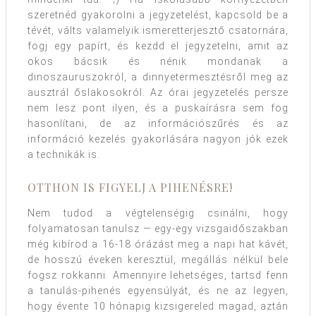
szeretnéd gyakorolni a jegyzetelést, kapcsold be a
tévét, válts valamelyik ismeretterjesztő csatornára,
fogj egy papírt, és kezdd el jegyzetelni, amit az
okos bácsik és nénik mondanak a
dinoszauruszokról, a dinnyetermesztésről meg az
ausztrál őslakosokról. Az órai jegyzetelés persze
nem lesz pont ilyen, és a puskaírásra sem fog
hasonlítani, de az információszűrés és az
információ kezelés gyakorlására nagyon jók ezek
a technikák is.
OTTHON IS FIGYELJ A PIHENÉSRE!
Nem tudod a végtelenségig csinálni, hogy
folyamatosan tanulsz — egy-egy vizsgaidőszakban
még kibírod a 16-18 órázást meg a napi hat kávét,
de hosszú éveken keresztül, megállás nélkül bele
fogsz rokkanni. Amennyire lehetséges, tartsd fenn
a tanulás-pihenés egyensúlyát, és ne az legyen,
hogy évente 10 hónapig kizsigereled magad, aztán