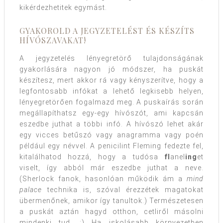
kikérdezhetitek egymást.
GYAKOROLD A JEGYZETELÉST ÉS KÉSZÍTS
HÍVÓSZAVAKAT!
A jegyzetelés lényegretörő tulajdonságának
gyakorlására nagyon jó módszer, ha puskát
készítesz, mert akkor rá vagy kényszerítve, hogy a
legfontosabb infókat a lehető legkisebb helyen,
lényegretörően fogalmazd meg. A puskaírás során
megállapíthatsz egy-egy hívószót, ami kapcsán
eszedbe juthat a többi infó. A hívószó lehet akár
egy vicces betűszó vagy anagramma vagy poén
például egy névvel. A penicilint Fleming fedezte fel,
kitalálhatod hozzá, hogy a tudósa
fl
anel
ing
et
viselt, így abból már eszedbe juthat a neve.
(Sherlock fanok, hasonlóan működik ám a
mind
palace
technika is, szóval érezzétek magatokat
übermenőnek, amikor így tanultok.) Természetesen
a puskát aztán hagyd otthon, cetliről másolni
mindenki tud. ;) Ha iskolásabb környezetben