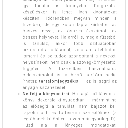
így tanulni is könnyebb. Dolgozatra
készüléskor is lehet ilyen kivonatokat
készíteni: időrendben megvan minden a
füzetben, de egy külön lapra kiírhatod az
összes nevet, az összes évszámot, az
összes helynevet. Ha arról is, meg a füzetből
is tanulsz, akkor több szituációban
biztosítod a tudásodat, izoláltan is fel tudod
ismerni és be tudod azonosítani a neveket,
helyszíneket, nem csak a szövegkörnyezettől
függően. A füzetedben használhatsz
oldalszámokat is, a belső borítóra pedig
írhatsz
tartalomjegyzék
et — ez is segíti az
anyag visszanézését.
Ne félj a könyvbe írni!
Ha saját példányod a
könyv, dekoráld ki nyugodtan — mármint ha
az elősegíti a tanulást, nem bajszot kell
rajzolni a híres történelmi szereplőknek (a
legtöbbnek különben is van már gyárilag :D).
Húzd alá a lényeges mondatokat,