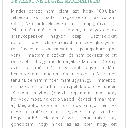
DE AZÉRT NE LEGYÉL MAXIMALISTA!
Mindez persze nem jelenti azt, hogy 100%-ban
felkészült és hibátlan magaviseletű diák voltam,
sőt. :) Az órai levelezéseket a mai napig őrzöm (a
fele utalást már nem is értem), feljegyeztem az
aranyköpéseket, nagyon szép illusztrációkat
rajzoltam a versekhez az irodalmi szövegkönyvben
(de tényleg, a
Tiszai csönd
alatt egy nagy barna pók
van). Hintáztam a széken, és nem egyszer kellett
rámszólni, hogy ne dumáljak állandóan. (Sorry,
azóta se „múlt el”. :D) Viszont nagyon pedáns
hetes voltam, imádtam táblát mosni. :) Szerettem
tanulni, de nem minden ment ugyanúgy — matekból
és fizikából is jártam korrepetálásra egy tündéri
főiskolás lányhoz. (Kriszti, fogalmam sincs, hogy
hol vagy most, ha ezt olvasod, légyszi írj már rám!
♥). Még abból se voltam színötös, ami jól ment. Az
egyik legemlékezetesebb egyesem úgy született,
hogy töriből feleltem ötösre, aztán mivel úgy
gondoltam, hogy nincs az az isten, hogy két