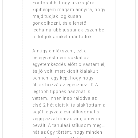
Fontosabb, hogy a vizsgára
kipihenjem magam annyira, hogy
majd tudjak logikusan
gondolkozni, és a lehető
leghamarabb jussanak eszembe
a dolgok amiket már tudok.
Amúgy emlékszem, ezt a
bejegyzést nem sokkal az
egyetemkezdés előtt olvastam el,
és jó volt, mert kicsit kialakult
bennem egy kép, hogy hogy
álljak hozzá az egészhez. :D A
legtöbb tippnek hasznát is
vettem. Innen inspirálódva az
első 2 hét alatt ki is alakítottam a
saját jegyzetelési stílusomat s
végig azzal maradtam, annyira
bevált. A tanulási stílusom meg…
hát az úgy történt, hogy minden