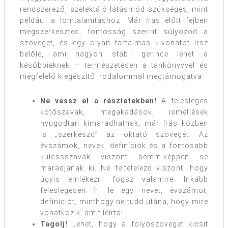
rendszerező, szelektáló látásmód szükséges, mint
például a lomtalanításhoz. Már írás előtt fejben
megszerkeszted, fontosság szerint súlyozod a
szöveget, és egy olyan tartalmas kivonatot írsz
belőle, ami nagyon stabil gerince lehet a
későbbieknek — természetesen a tankönyvvel és
megfelelő kiegészítő irodalommal megtámogatva.
Ne vessz el a részletekben!
A felesleges
kötőszavak, megakadások, ismétlések
nyugodtan kimaradhatnak, már írás közben
is „szerkeszd” az oktató szövegét. Az
évszámok, nevek, definíciók és a fontosabb
kulcssszavak viszont semmiképpen se
maradjanak ki. Ne feltételezd viszont, hogy
úgyis emlékezni fogsz valamire. Inkább
feleslegesen írj le egy nevet, évszámot,
definíciót, minthogy ne tudd utána, hogy mire
vonatkozik, amit leírtál.
Tagolj!
Lehet, hogy a folyószöveget kicsit