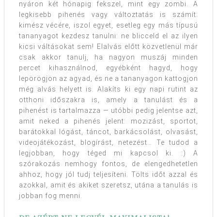
nyáron két hónapig fekszel, mint egy zombi. A
legkisebb pihenés vagy változtatás is számít:
kimész vécére, iszol egyet, esetleg egy más típusú
tananyagot kezdesz tanulni: ne blicceld el az ilyen
kicsi váltásokat sem! Elalvás előtt közvetlenül már
csak akkor tanulj, ha nagyon muszáj minden
percet kihasználnod, egyébként hagyd, hogy
lepörögjön az agyad, és ne a tananyagon kattogjon
még alvás helyett is. Alakíts ki egy napi rutint az
otthoni időszakra is, amely a tanulást és a
pihenést is tartalmazza — utóbbi pedig jelentse azt,
amit neked a pihenés jelent: mozizást, sportot,
barátokkal lógást, táncot, barkácsolást, olvasást,
videojátékozást, blogírást, netezést… Te tudod a
legjobban, hogy téged mi kapcsol ki. :) A
szórakozás nemhogy fontos, de elengedhetetlen
ahhoz, hogy jól tudj teljesíteni. Tölts időt azzal és
azokkal, amit és akiket szeretsz, utána a tanulás is
jobban fog menni.