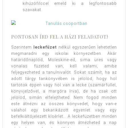
kihúzófilccel emeld ki a legfontosabb
szavakat.
PONTOSAN ÍRD FEL A HÁZI FELADATOT!
Szerintem
leckefüzet
nélkül egyszerűen lehetetlen
megmaradni egy iskolai környezetben. Akár
határidőnaplód, Moleskine-ed, sima üres vagy
vonalas füzeted van, kell valami, amibe
feljegyezheted a tanulnivalót. Sokat számít, ha az
adott tárgy tankönyvében is jelölöd, hogy hol
tartotok éppen vagy hol van a lecke (szamárfüllel,
könyvjelzővel, a margóra írva), de ha
csak
ott
jelölöd, simán elfelejtheted. Nem fogod minden
este átnézni az összes könyvedet, hogy van-e
valahol egy bekarikázott egyenlet vagy egy
befelkiáltójelezett kísérlet… A leckefüzetben minden
egy helyen van, és könnyen átnézheted a nap