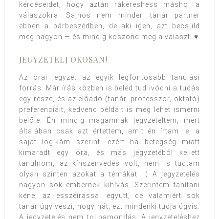
kérdéseidet, hogy aztán rákereshess máshol a
válaszokra. Sajnos nem minden tanár partner
ebben a párbeszédben, de aki igen, azt becsüld
meg nagyon — és mindig köszönd meg a választ! ♥
JEGYZETELJ OKOSAN!
Az órai jegyzet az egyik legfontosabb tanulási
forrás. Már írás közben is beléd tud ivódni a tudás
egy része, és az előadó (tanár, professzor, oktató)
preferenciáit, kedvenc példáit is meg lehet ismerni
belőle. Én mindig magamnak jegyzeteltem, mert
általában csak azt értettem, amit én írtam le, a
saját logikám szerint, ezért ha betegség miatt
kimaradt egy óra, és más jegyzetéből kellett
tanulnom, az kínszenvedés volt, nem is tudtam
olyan szinten azokat a témákat. :( A jegyzetelés
nagyon sok embernek kihívás. Szerintem tanítani
kéne, az esszéírással együtt, de valamiért sok
tanár úgy veszi, hogy hát, ezt mindenki tudja úgyis.
A jegyzetelés nem tollbamondás. A jegyzeteléshez