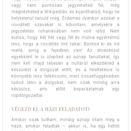
vagy nem pontosan jegyzetelted fel, még
megnézheted a Wikipedián, és kijavíthatod, hogy ne
helytelenül tanuld meg. Érdemes ilyenkor azokat a
rövidített szavakat is kibontani, amelyekre a
jegyzetelés rohanásában nem volt időd. Nem
biztos, hogy két hét vagy fél év múlva egyértelmű
lesz, hogy a rövidítés mit takar. Bontsd ki és írd
mellé, amíg a fejedben van! Az átnézéssel
egyébként le is ülepíted az aznap tanultakat, így
nem kell majd teljesen a nulláról elkezdened a
készülést a dolgozat előtt, és a feleltetésre is
könnyebb lesz felkészülni, mert összefüggéseiben
tudod látni a dolgokat, nem csak mindig arra
készülsz, ami előtt beparáztatnak egy
röpdolgozattal.
VÉGEZD EL A HÁZI FELADATOT!
Amikor csak tudtam, mindig aznap írtam meg a
házit, amikor feladták — akkor is, ha egy héttel