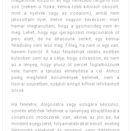
magammal kiszúrni, és egy nehezebb tárgyról volt
szó (nekem a fizika, kémia több kihívást okozott,
mint a nyelvek vagy az irodalom), annál nem
játszottam ilyet, illetve nagyon kevésszer, mert
hamar megtanultam, hogy a gyomorideg nem éri
meg. Lehet, hogy egy igeragozást megcsinálok öt
perc alatt, de ne áltassunk senkit, egy kémiai
feladvány nem lesz meg. Főleg, ha nem is egy van,
hanem tizenöt. A házi feladatnak ideális esetben
különben sem az a célja, hogy szívasson, és nem
az a lényeg, hogy plusz öt percet foglalkozzunk
vele, hanem a tanulás elmélyítése a cél. Ahhoz
pedig megfelelő körülmények kellenek, nem a
tízórai szünetben, szájból kilógó kiflivel lefirkantott
sorok.
Ha feleletre, dolgozatra vagy vizsgára készülsz,
szintén eltérőek lehetnek a tananyag elsajátítására
vonatkozó módszerek: van, akinek az jön be, ha
mindent kijegyzetel, folyamatábrákat készít, esetleg
felmondja valakinek az anyagot, vagy diktafonra