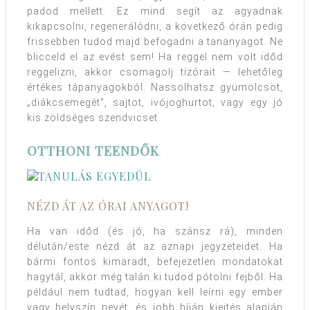
padod mellett. Ez mind segít az agyadnak
kikapcsolni, regenerálódni, a következő órán pedig
frissebben tudod majd befogadni a tananyagot. Ne
blicceld el az evést sem! Ha reggel nem volt időd
reggelizni, akkor csomagolj tízórait — lehetőleg
értékes tápanyagokból. Nassolhatsz gyümölcsöt,
„diákcsemegét”, sajtot, ivójoghurtot, vagy egy jó
kis zöldséges szendvicset.
OTTHONI TEENDŐK
NÉZD ÁT AZ ÓRAI ANYAGOT!
Ha van időd (és jó, ha szánsz rá), minden
délután/este nézd át az aznapi jegyzeteidet. Ha
bármi fontos kimaradt, befejezetlen mondatokat
hagytál, akkor még talán ki tudod pótolni fejből. Ha
például nem tudtad, hogyan kell leírni egy ember
vagy helyszín nevét, és jobb híján kiejtés alapján