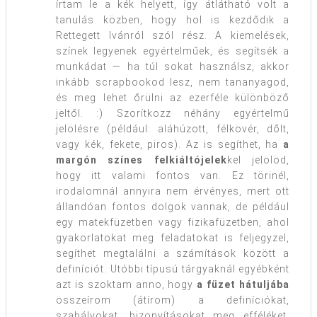
írtam le a kék helyett, így átlátható volt a
tanulás közben, hogy hol is kezdődik a
Rettegett Ivánról szól rész. A kiemelések,
színek legyenek egyértelműek, és segítsék a
munkádat — ha túl sokat használsz, akkor
inkább scrapbookod lesz, nem tananyagod,
és meg lehet őrülni az ezerféle különböző
jeltől. :) Szorítkozz néhány egyértelmű
jelölésre (például: aláhúzott, félkövér, dőlt,
vagy kék, fekete, piros). Az is segíthet, ha
a
margón színes felkiáltójelek
kel jelölöd,
hogy itt valami fontos van. Ez törinél,
irodalomnál annyira nem érvényes, mert ott
állandóan fontos dolgok vannak, de például
egy matekfüzetben vagy fizikafüzetben, ahol
gyakorlatokat meg feladatokat is feljegyzel,
segíthet megtalálni a számítások között a
definíciót. Utóbbi típusú tárgyaknál egyébként
azt is szoktam anno, hogy
a füzet hátuljába
összeírom (átírom) a definíciókat,
szabályokat, bizonyításokat meg efféléket,