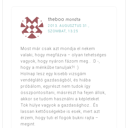
theboo
mondta
2013. AUGUSZTUS 31.,
SZOMBAT, 13:25
Most már csak azt mondja el nekem
valaki, hogy megfázva – olyan tehetséges
vagyok, hogy nyáron fázom meg… :D -,
hogy a ménkűbe tanuljak?! :)
Holnap lesz egy kisebb vizsgám
vendéglátó gazdaságból, és hiába
próbálom, egyrészt nem tudok így
összpontosítani, másrészt ha fejen állok,
akkor se tudom használni a képleteket.
Tök hülye vagyok a gazdasághoz… És
lassan kettősségekbe is esek, mert azt
érzem, hogy tuti el fogok bukni rajta –
megint.