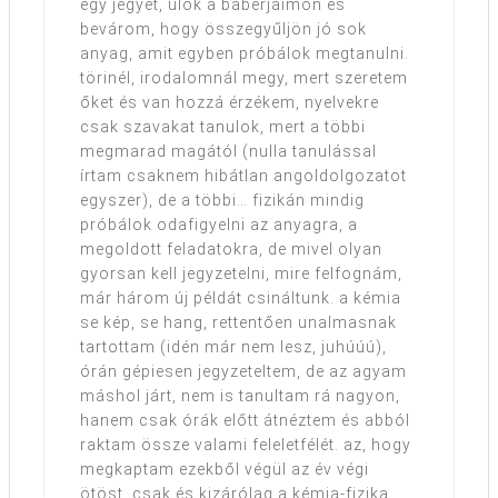
egy jegyet, ülök a babérjaimon és
bevárom, hogy összegyűljön jó sok
anyag, amit egyben próbálok megtanulni.
törinél, irodalomnál megy, mert szeretem
őket és van hozzá érzékem, nyelvekre
csak szavakat tanulok, mert a többi
megmarad magától (nulla tanulással
írtam csaknem hibátlan angoldolgozatot
egyszer), de a többi… fizikán mindig
próbálok odafigyelni az anyagra, a
megoldott feladatokra, de mivel olyan
gyorsan kell jegyzetelni, mire felfognám,
már három új példát csináltunk. a kémia
se kép, se hang, rettentően unalmasnak
tartottam (idén már nem lesz, juhúúú),
órán gépiesen jegyzeteltem, de az agyam
máshol járt, nem is tanultam rá nagyon,
hanem csak órák előtt átnéztem és abból
raktam össze valami feleletfélét. az, hogy
megkaptam ezekből végül az év végi
ötöst, csak és kizárólag a kémia-fizika