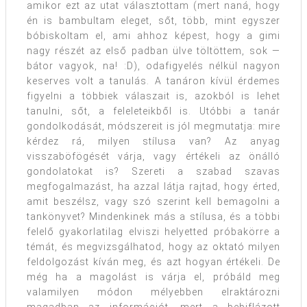
amikor ezt az utat választottam (mert naná, hogy
én is bambultam eleget, sőt, több, mint egyszer
bóbiskoltam el, ami ahhoz képest, hogy a gimi
nagy részét az első padban ülve töltöttem, sok —
bátor vagyok, na! :D), odafigyelés nélkül nagyon
keserves volt a tanulás. A tanáron kívül érdemes
figyelni a többiek válaszait is, azokból is lehet
tanulni, sőt, a feleleteikből is. Utóbbi a tanár
gondolkodását, módszereit is jól megmutatja: mire
kérdez rá, milyen stílusa van? Az anyag
visszaböfögését várja, vagy értékeli az önálló
gondolatokat is? Szereti a szabad szavas
megfogalmazást, ha azzal látja rajtad, hogy érted,
amit beszélsz, vagy szó szerint kell bemagolni a
tankönyvet? Mindenkinek más a stílusa, és a többi
felelő gyakorlatilag elviszi helyetted próbakörre a
témát, és megvizsgálhatod, hogy az oktató milyen
feldolgozást kíván meg, és azt hogyan értékeli. De
még ha a magolást is várja el, próbáld meg
valamilyen módon mélyebben elraktározni