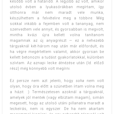
később volt a határidő. A legjobb az volt, amikor
utolsó évben a lyukasórákban megírtam, így
otthonra már nem maradt vele munka,
készülhettem a felvételire meg a többire. Még
sokkal inkább a fejemben volt a tananyag, nem
szenvedtem vele annyit, és gyorsabban is megvolt,
mintha kvázi újra kellett volna tanítanom
magamnak az új anyagrészt — ez a nehezebb
tárgyaknál két-három nap után már előfordult, és
ha végre megértettem valamit, akkor gyorsan be
kellett betonozni a tudást gyakorlatokkal, különben
szívtam. Az aznapi lecke átnézése után (ld. előző
rész) még könnyebb volt megírni.
Ez persze nem azt jelenti, hogy
soha
nem volt
olyan, hogy óra előtt a szünetben írtam volna meg
a házit. :) Természetesen azoknál a tárgyaknál,
amelyek jól mentek (vagy elbíztam magam), simán
megesett, hogy az utolsó utáni pillanatra maradt a
leckeírás, nem is egyszer. De ha nem akartam