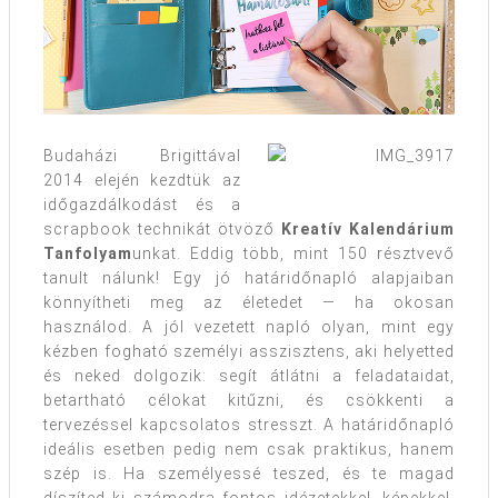
Budaházi Brigittával
2014 elején kezdtük az
időgazdálkodást és a
scrapbook technikát ötvöző
Kreatív Kalendárium
Tanfolyam
unkat. Eddig több, mint 150 résztvevő
tanult nálunk! Egy jó határidőnapló alapjaiban
könnyítheti meg az életedet — ha okosan
használod. A jól vezetett napló olyan, mint egy
kézben fogható személyi asszisztens, aki helyetted
és neked dolgozik: segít átlátni a feladataidat,
betartható célokat kitűzni, és csökkenti a
tervezéssel kapcsolatos stresszt. A határidőnapló
ideális esetben pedig nem csak praktikus, hanem
szép is. Ha személyessé teszed, és te magad