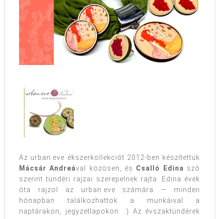
Az urban:eve ékszerkollekciót 2012-ben készítettük
Mácsár Andreá
val közösen, és
Csalló Edina
szó
szerint tündéri rajzai szerepelnek rajta. Edina évek
óta rajzol az urban:eve számára — minden
hónapban találkozhattok a munkáival a
naptárakon, jegyzetlapokon. :) Az évszaktündérek