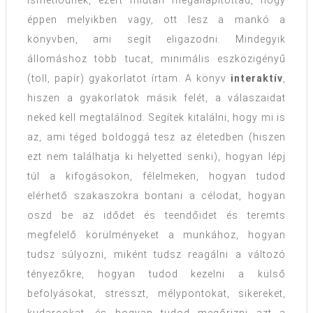
ismétlődnek, ezért miután megállapítottad, hogy
éppen melyikben vagy, ott lesz a mankó a
könyvben, ami segít eligazodni. Mindegyik
állomáshoz több tucat, minimális eszközigényű
(toll, papír) gyakorlatot írtam. A könyv
interaktív
,
hiszen a gyakorlatok másik felét, a válaszaidat
neked kell megtalálnod. Segítek kitalálni, hogy mi is
az, ami téged boldoggá tesz az életedben (hiszen
ezt nem találhatja ki helyetted senki), hogyan lépj
túl a kifogásokon, félelmeken, hogyan tudod
elérhető szakaszokra bontani a célodat, hogyan
oszd be az idődet és teendőidet és teremts
megfelelő körülményeket a munkához, hogyan
tudsz súlyozni, miként tudsz reagálni a változó
tényezőkre, hogyan tudod kezelni a külső
befolyásokat, stresszt, mélypontokat, sikereket,