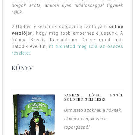
dolgok azóta, amióta ilyen tudatossággal figyelek
rájuk.
2015-ben elkezdtünk dolgozni a tanfolyam
online
verzió
ján, hogy még több emberhez eljussunk. A
tréning Kreatív Kalendárium Online most már
hatodik éve fut,
itt tudhatod meg róla az összes
részletet
.
KÖNYV
FARKAS LÍVIA: ENNÉL
ZÖLDEBB NEM LESZ!
Útmutató azoknak a nőknek,
akiknek elegük van a
toporgásból