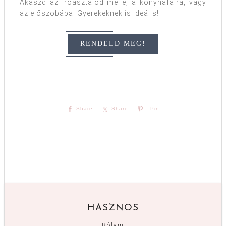
Akaszd az íróasztalod mellé, a konyhafalra, vagy
az előszobába! Gyerekeknek is ideális!
Share
Share
Pin
HASZNOS
Rólam