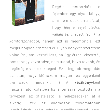
Régóta motoszkált a
fejemben egy olyan könyv,
ami nem csak arra bíztat,
hogy
lépj a saját utadra,
vállald fel magad, lépj ki a
komfortzónádból
, hanem azt is megmondja, ezt
mégis hogyan érhetnéd el. Olyan könyvet szerettem
volna írni, ami kéznél lesz, ha úgy érzed, elvesztél,
össze vagy zavarodva, nem tudod, hova tovább, és
segítségre van szükséged. Ez a legjobb megoldás
az után, hogy klónozom magam és egyenként
trenírozok mindenkit. :) A
kézikönyv
ként
használható kötetben tíz állomásra osztottam a
tervezést az ötleteléstől a nehézségeken át a
sikerig. Ezek az állomások folyamatosan