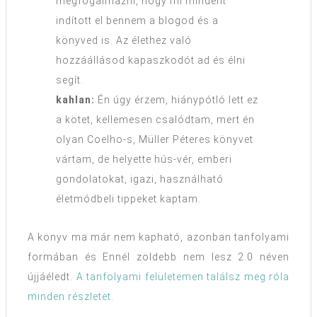
megfogalmazni, hogy mi mindent
indított el bennem a blogod és a
könyved is. Az élethez való
hozzáállásod kapaszkodót ad és élni
segít.
kahlan:
Én úgy érzem, hiánypótló lett ez
a kötet, kellemesen csalódtam, mert én
olyan Coelho-s, Müller Péteres könyvet
vártam, de helyette hús-vér, emberi
gondolatokat, igazi, használható
életmódbeli tippeket kaptam.
A könyv ma már nem kapható, azonban tanfolyami
formában és Ennél zöldebb nem lesz 2.0 néven
újjáéledt.
A tanfolyami felületemen találsz meg róla
minden részletet
.