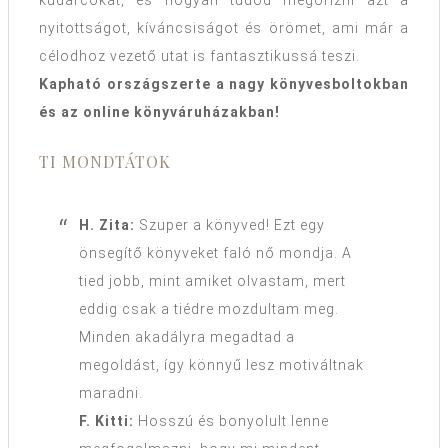
kudarcokat, és hogyan tudod megőrizni azt a
nyitottságot, kíváncsiságot és örömet, ami már a
célodhoz vezető utat is fantasztikussá teszi.
Kapható országszerte a nagy könyvesboltokban
és az online könyváruházakban!
TI MONDTÁTOK
H. Zita:
Szuper a könyved! Ezt egy
önsegítő könyveket faló nő mondja. A
tied jobb, mint amiket olvastam, mert
eddig csak a tiédre mozdultam meg.
Minden akadályra megadtad a
megoldást, így könnyű lesz motiváltnak
maradni.
F. Kitti:
Hosszú és bonyolult lenne