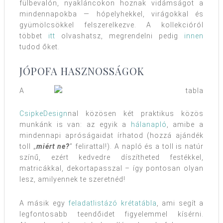
fülbevalón, nyakláncokon hoznak vidámságot a
mindennapokba — hópelyhekkel, virágokkal és
gyümölcsökkel felszerelkezve. A kollekcióról
többet
itt
olvashatsz, megrendelni pedig
innen
tudod őket.
JÓPOFA HASZNOSSÁGOK
A
CsipkeDesign
nal közösen két praktikus közös
munkánk is van: az egyik a
hálanapló
, amibe a
mindennapi apróságaidat írhatod (hozzá ajándék
toll „
miért ne?
” felirattal!). A napló és a toll is natúr
színű, ezért kedvedre díszítheted festékkel,
matricákkal, dekortapasszal – így pontosan olyan
lesz, amilyennek te szeretnéd!
A másik egy
feladatlistázó krétatábla
, ami segít a
legfontosabb teendőidet figyelemmel kísérni.