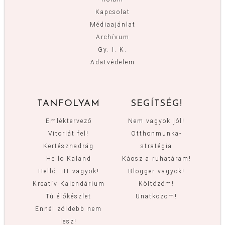
Kapcsolat
Médiaajánlat
Archívum
Gy. I. K.
Adatvédelem
TANFOLYAM
SEGÍTSÉG!
Emléktervező
Nem vagyok jól!
Vitorlát fel!
Otthonmunka-
Kertésznadrág
stratégia
Hello Kaland
Káosz a ruhatáram!
Helló, itt vagyok!
Blogger vagyok!
Kreatív Kalendárium
Költözöm!
Túlélőkészlet
Unatkozom!
Ennél zöldebb nem
lesz!