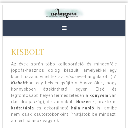
KISBOLT
Az évek során több kollaboráció és mindenféle
jópofa-hasznos dolog készült, amelyekkel egy
kicsit haza is vihetitek az
urban:eve
-hangulatot. :) A
Kisbolt
ban egy helyen gyűjtöm össze őket, hogy
könnyebben áttekinthető legyen. Első és
legfontosabb helyen természetesen a
könyvem
van
(kis drágaszág), de vannak itt
ékszer
ek, praktikus
krétatábla
és dekorálható
hála-napló
is, amibe
nem csak csütörtökönként írhatjátok be mindazt,
amiért hálásak vagytok.