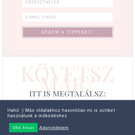
KÖVETSZ
MÁR?
ITT IS MEGTALÁLSZ:
Hahó :) Más oldalakhoz hasonlóan mi is sütiket
használunk a működéshez.
© COPYRIGHT 2008–2026 CABBIT SUPREME LTD, FARKAS LÍVIA
Adatvédelem
Oké, köszi
• MINDEN JOG FENNTARTVA! ·