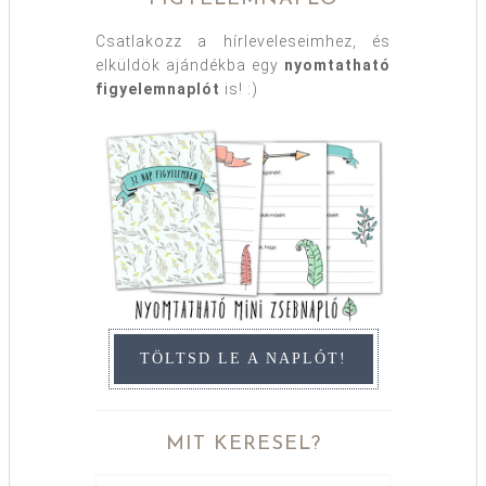
Csatlakozz a hírleveleseimhez, és
elküldök ajándékba egy
nyomtatható
figyelemnaplót
is! :)
TÖLTSD LE A NAPLÓT!
MIT KERESEL?