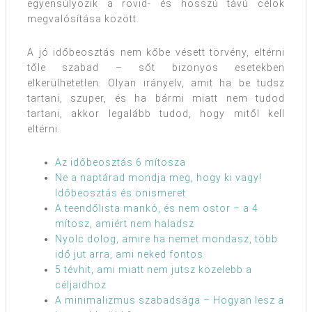
egyensúlyozik a rövid- és hosszú távú célok
megvalósítása között.
A jó időbeosztás nem kőbe vésett törvény, eltérni
tőle szabad – sőt bizonyos esetekben
elkerülhetetlen. Olyan irányelv, amit ha be tudsz
tartani, szuper, és ha bármi miatt nem tudod
tartani, akkor legalább tudod, hogy mitől kell
eltérni.
Az időbeosztás 6 mítosza
Ne a naptárad mondja meg, hogy ki vagy!
Időbeosztás és önismeret
A teendőlista mankó, és nem ostor – a 4
mítosz, amiért nem haladsz
Nyolc dolog, amire ha nemet mondasz, több
idő jut arra, ami neked fontos
5 tévhit, ami miatt nem jutsz közelebb a
céljaidhoz
A minimalizmus szabadsága – Hogyan lesz a