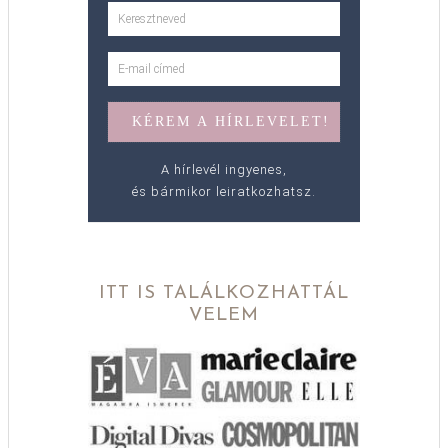
A hírlevél ingyenes,
és bármikor leiratkozhatsz.
ITT IS TALÁLKOZHATTÁL
VELEM