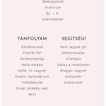
Médiaajánlat
Archívum
Gy. I. K.
Adatvédelem
TANFOLYAM
SEGÍTSÉG!
Emléktervező
Nem vagyok jól!
Vitorlát fel!
Otthonmunka-
Kertésznadrág
stratégia
Hello Kaland
Káosz a ruhatáram!
Helló, itt vagyok!
Blogger vagyok!
Kreatív Kalendárium
Költözöm!
Túlélőkészlet
Unatkozom!
Ennél zöldebb nem
lesz!