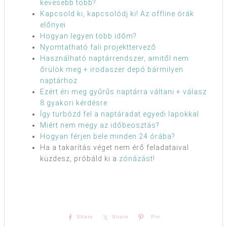
kevesebb több?
Kapcsold ki, kapcsolódj ki! Az offline órák
előnyei
Hogyan legyen több időm?
Nyomtatható fali projekttervező
Használható naptárrendszer, amitől nem
őrülök meg + irodaszer depó bármilyen
naptárhoz
Ezért éri meg gyűrűs naptárra váltani + válasz
8 gyakori kérdésre
Így turbózd fel a naptáradat egyedi lapokkal
Miért nem megy az időbeosztás?
Hogyan férjen bele minden 24 órába?
Ha a takarítás véget nem érő feladataival
küzdesz, próbáld ki a
zónázást!
Share
Share
Pin