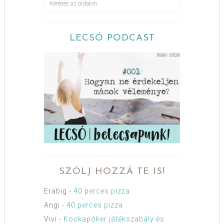
LECSÓ PODCAST
SZÓLJ HOZZÁ TE IS!
Erabig
-
40 perces pizza
Angi
-
40 perces pizza
Vivi
-
Kockapóker játékszabály és