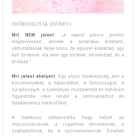
IDŐBEOSZTÁS (FŐNÉV)
Mit NEM jelent:
„
a napod percre pontos
megtervezése, aminek a betartása kötelező,
változtatásnak helye nincs; ha egyszer kitaláltad, úgy
kell történnie. Ha nem úgy történik, elrontottad, és a
te hibád.”
Mit jelent ehelyett:
Egy olyan tevékenység, ami a
körülményeket, a határidőket, a fontosságot, a
sürgősséget, a személyes hozzáértést és hatókört
figyelembe véve rendel a tennivalókhoz és
feladatokhoz határidőket.
A hatékony időbeosztás hagy helyet az
improvizációnak, a rugalmas tervezésnek, a
szabadidőnek, és a spontaneitásnak. Emellett