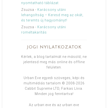
nyomtatható táblázat
Zsuzsa
-
Karácsony utáni
lehangoltság – Keresd meg az okát,
és teremts új hagyományt!
Zsuzsa
-
Karácsony utáni
romeltakarítás
JOGI NYILATKOZATOK
Kérlek, a blog tartalmát ne másold, ne
jelentesd meg más online és offline
felületen.
Urban:Eve egyedi szöveges, képi és
multimédiás tartalom © 2008-2026
Cabbit Supreme LTD, Farkas Lívia.
Minden jog fenntartva!
Az urban:eve és az urban:eve