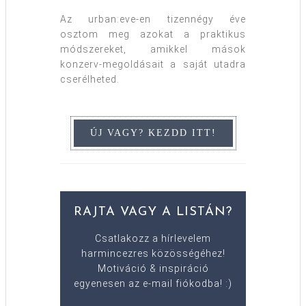
Az urban:eve-en tizennégy éve
osztom meg azokat a praktikus
módszereket, amikkel mások
konzerv-megoldásait a saját utadra
cserélheted.
RAJTA VAGY A LISTÁN?
Csatlakozz a hírlevelem
harmincezres közösségéhez!
Motiváció & inspiráció
egyenesen az e-mail fiókodba! :)