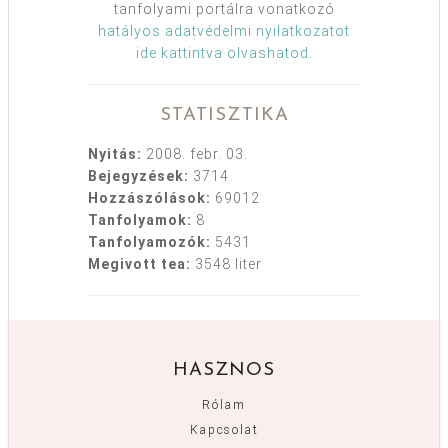
tanfolyami portálra vonatkozó
hatályos adatvédelmi nyilatkozatot
ide kattintva olvashatod
.
STATISZTIKA
Nyitás:
2008. febr. 03.
Bejegyzések:
3714
Hozzászólások:
69012
Tanfolyamok:
8
Tanfolyamozók:
5431
Megivott tea:
3548 liter
HASZNOS
Rólam
Kapcsolat