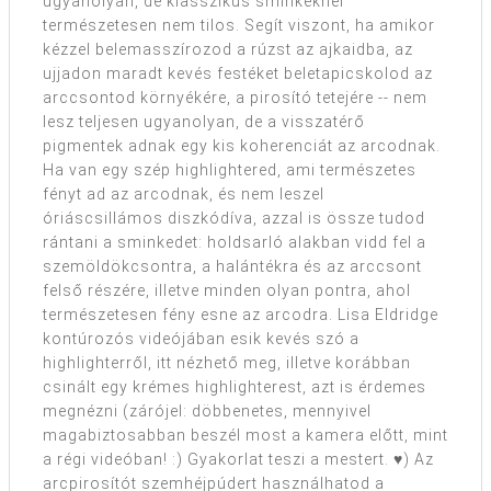
ugyanolyan, de klasszikus sminkeknél
természetesen nem tilos. Segít viszont, ha amikor
kézzel belemasszírozod a rúzst az ajkaidba, az
ujjadon maradt kevés festéket beletapicskolod az
arccsontod környékére, a pirosító tetejére -- nem
lesz teljesen ugyanolyan, de a visszatérő
pigmentek adnak egy kis koherenciát az arcodnak.
Ha van egy szép highlightered, ami természetes
fényt ad az arcodnak, és nem leszel
óriáscsillámos diszkódíva, azzal is össze tudod
rántani a sminkedet: holdsarló alakban vidd fel a
szemöldökcsontra, a halántékra és az arccsont
felső részére, illetve minden olyan pontra, ahol
természetesen fény esne az arcodra. Lisa Eldridge
kontúrozós videójában esik kevés szó a
highlighterről, itt nézhető meg, illetve korábban
csinált egy krémes highlighterest, azt is érdemes
megnézni (zárójel: döbbenetes, mennyivel
magabiztosabban beszél most a kamera előtt, mint
a régi videóban! :) Gyakorlat teszi a mestert. ♥) Az
arcpirosítót szemhéjpúdert használhatod a