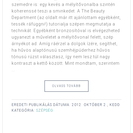
szemedre is: egy kevés a mélyítővonalba szintén
koherenssé teszi a sminkedet. A The Beauty
Department (az oldalt már itt ajánlottam egyébként,
tessék ráfüggni!) tutorialja szépen megmutatja a
technikát. Egyébként bronzosítóval is elvégezheted
ugyanezt a műveletet a mélyítővonal felett, szép
árnyékot ad. Amíg ráérzel a dolgok ízére, segíthet,
ha hűvös alaptónusú szemhéjpúderhez hűvös
tónusú rúzst választasz, így nem lesz túl nagy
kontraszt a kettő között. Mint mondtam, szerintem
...
OLVASS TOVÁBB
EREDETI PUBLIKÁLÁS DÁTUMA:
2012. OKTÓBER 2., KEDD
KATEGÓRIA:
SZÉPSÉG