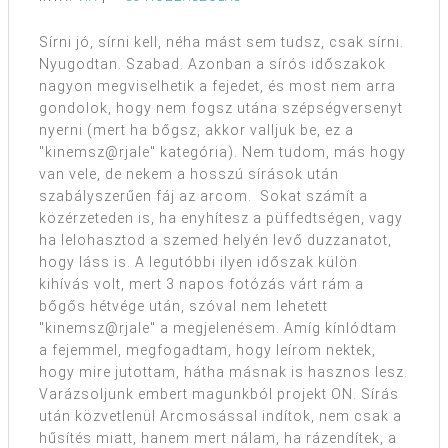
Sírni jó, sírni kell, néha mást sem tudsz, csak sírni.
Nyugodtan. Szabad. Azonban a sírós időszakok
nagyon megviselhetik a fejedet, és most nem arra
gondolok, hogy nem fogsz utána szépségversenyt
nyerni (mert ha bőgsz, akkor valljuk be, ez a
"kinemsz@rjale" kategória). Nem tudom, más hogy
van vele, de nekem a hosszú sírások után
szabályszerűen fáj az arcom. Sokat számít a
közérzeteden is, ha enyhítesz a püffedtségen, vagy
ha lelohasztod a szemed helyén levő duzzanatot,
hogy láss is. A legutóbbi ilyen időszak külön
kihívás volt, mert 3 napos fotózás várt rám a
bőgős hétvége után, szóval nem lehetett
"kinemsz@rjale" a megjelenésem. Amíg kínlódtam
a fejemmel, megfogadtam, hogy leírom nektek,
hogy mire jutottam, hátha másnak is hasznos lesz.
Varázsoljunk embert magunkból projekt ON. Sírás
után közvetlenül Arcmosással indítok, nem csak a
hűsítés miatt, hanem mert nálam, ha rázendítek, a