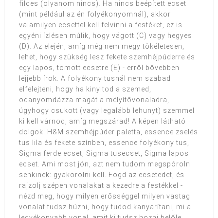
filces (olyanom nincs). Ha nincs beépített ecset
(mint például az én folyékonyomnál), akkor
valamilyen ecsettel kell felvinni a festéket, ez is
egyéni ízlésen múlik, hogy vágott (C) vagy hegyes
(D). Az elején, amíg még nem megy tökéletesen,
lehet, hogy szükség lesz fekete szemhéjpúderre és
egy lapos, tömött ecsetre (E) - erről bővebben
lejjebb írok. A folyékony tusnál nem szabad
elfelejteni, hogy ha kinyitod a szemed,
odanyomdázza magát a mélyítővonaladra,
úgyhogy csukott (vagy legalább lehunyt) szemmel
ki kell várnod, amíg megszárad! A képen látható
dolgok: H&M szemhéjpúder paletta, essence zselés
tus lila és fekete színben, essence folyékony tus,
Sigma ferde ecset, Sigma tusecset, Sigma lapos
ecset. Ami most jön, azt nem tudom megspórolni
senkinek: gyakorolni kell. Fogd az ecsetedet, és
rajzolj szépen vonalakat a kezedre a festékkel -
nézd meg, hogy milyen erősséggel milyen vastag
vonalat tudsz húzni, hogy tudod kanyarítani, mi a
legvékonyabb vonal, amit ki tudsz hozni belőle,