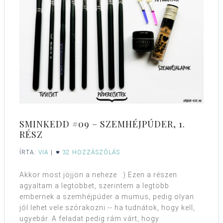
SMINKEDD #09 – SZEMHÉJPÚDER, 1.
RÉSZ
ÍRTA:
VIA
|
32 HOZZÁSZÓLÁS
Akkor most jöjjön a neheze. :) Ezen a részen
agyaltam a legtöbbet, szerintem a legtöbb
embernek a szemhéjpúder a mumus, pedig olyan
jól lehet vele szórakozni -- ha tudnátok, hogy kell,
ugyebár. A feladat pedig rám várt, hogy