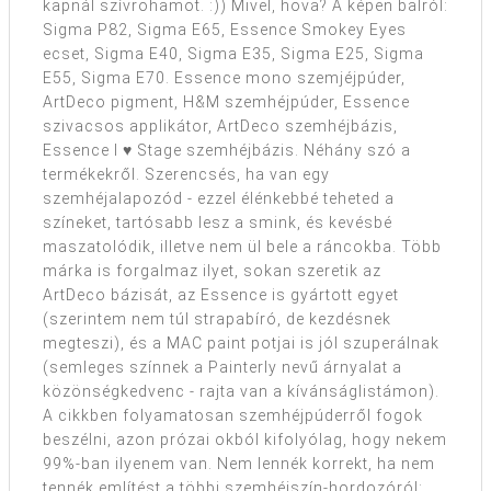
kapnál szívrohamot. :)) Mivel, hova? A képen balról:
Sigma P82, Sigma E65, Essence Smokey Eyes
ecset, Sigma E40, Sigma E35, Sigma E25, Sigma
E55, Sigma E70. Essence mono szemjéjpúder,
ArtDeco pigment, H&M szemhéjpúder, Essence
szivacsos applikátor, ArtDeco szemhéjbázis,
Essence I ♥ Stage szemhéjbázis. Néhány szó a
termékekről. Szerencsés, ha van egy
szemhéjalapozód - ezzel élénkebbé teheted a
színeket, tartósabb lesz a smink, és kevésbé
maszatolódik, illetve nem ül bele a ráncokba. Több
márka is forgalmaz ilyet, sokan szeretik az
ArtDeco bázisát, az Essence is gyártott egyet
(szerintem nem túl strapabíró, de kezdésnek
megteszi), és a MAC paint potjai is jól szuperálnak
(semleges színnek a Painterly nevű árnyalat a
közönségkedvenc - rajta van a kívánságlistámon).
A cikkben folyamatosan szemhéjpúderről fogok
beszélni, azon prózai okból kifolyólag, hogy nekem
99%-ban ilyenem van. Nem lennék korrekt, ha nem
tennék említést a többi szemhéjszín-hordozóról: