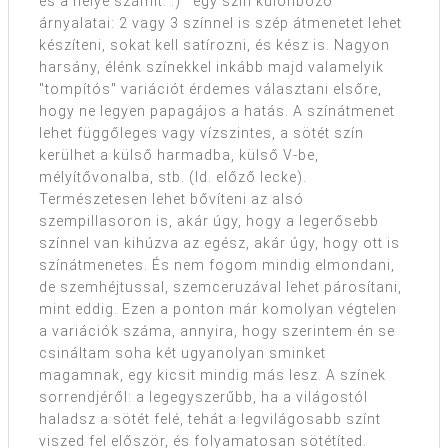
és a helye számít. :) egy szín különböző
árnyalatai: 2 vagy 3 színnel is szép átmenetet lehet
készíteni, sokat kell satírozni, és kész is. Nagyon
harsány, élénk színekkel inkább majd valamelyik
"tompítós" variációt érdemes választani elsőre,
hogy ne legyen papagájos a hatás. A színátmenet
lehet függőleges vagy vízszintes, a sötét szín
kerülhet a külső harmadba, külső V-be,
mélyítővonalba, stb. (ld. előző lecke).
Természetesen lehet bővíteni az alsó
szempillasoron is, akár úgy, hogy a legerősebb
színnel van kihúzva az egész, akár úgy, hogy ott is
színátmenetes. És nem fogom mindig elmondani,
de szemhéjtussal, szemceruzával lehet párosítani,
mint eddig. Ezen a ponton már komolyan végtelen
a variációk száma, annyira, hogy szerintem én se
csináltam soha két ugyanolyan sminket
magamnak, egy kicsit mindig más lesz. A színek
sorrendjéről: a legegyszerűbb, ha a világostól
haladsz a sötét felé, tehát a legvilágosabb színt
viszed fel először, és folyamatosan sötétíted.