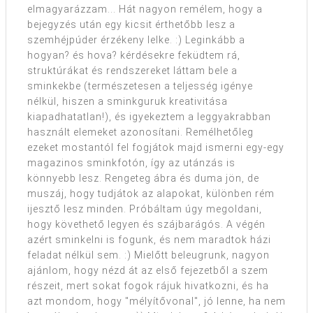
elmagyarázzam... Hát nagyon remélem, hogy a
bejegyzés után egy kicsit érthetőbb lesz a
szemhéjpúder érzékeny lelke. :) Leginkább a
hogyan? és hova? kérdésekre feküdtem rá,
struktúrákat és rendszereket láttam bele a
sminkekbe (természetesen a teljesség igénye
nélkül, hiszen a sminkguruk kreativitása
kiapadhatatlan!), és igyekeztem a leggyakrabban
használt elemeket azonosítani. Remélhetőleg
ezeket mostantól fel fogjátok majd ismerni egy-egy
magazinos sminkfotón, így az utánzás is
könnyebb lesz. Rengeteg ábra és duma jön, de
muszáj, hogy tudjátok az alapokat, különben rém
ijesztő lesz minden. Próbáltam úgy megoldani,
hogy követhető legyen és szájbarágós. A végén
azért sminkelni is fogunk, és nem maradtok házi
feladat nélkül sem. :) Mielőtt beleugrunk, nagyon
ajánlom, hogy nézd át az első fejezetből a szem
részeit, mert sokat fogok rájuk hivatkozni, és ha
azt mondom, hogy "mélyítővonal", jó lenne, ha nem