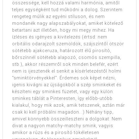
összessége, kell hozzá valami harmónia, amitől
teljes egységként tud működni a dolog. Szerintem
rengeteg múlik az egyéni stíluson, és nem
mondanék nagy alapszabályokat, amiket kötelező
betartani azt illetően, hogy mi megy mihez. Ha
ízléses és igényes a kivitelezés (értsd: nem
orbitális odarajzolt szemöldök, szájszíntől ötször
sötétebb ajakceruza, határozott élű pirosító,
bőrszínnél sötétebb alapozó, csomós szempilla,
stb.), akkor részemről sok minden belefér, ezért
nem is ijesztenék el senkit a kísérletezéstől holmi
"sminktörvényekkel". Érdemes sok képet nézni,
igenis kivágni az újságokból a szép sminkeket és
készíteni egy sminkes füzetet, vagy egy külön
sminkes táblát a Pinteresten, így előbb-utóbb
kialakul, hogy mik azok, amik tetszenek, aztán már
csak ki kell próbálni magadon. :) Néhány tipp,
amivel könnyebb összeilleszteni a dolgokat: Nem
divat a nagyon matchy-matchy smink, vagyis
amikor a rúzs és a pirosító tökéletesen