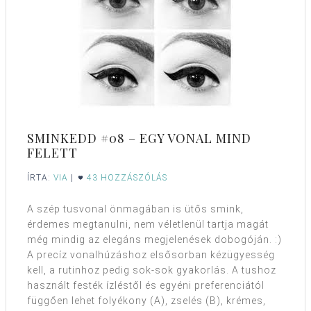
SMINKEDD #08 – EGY VONAL MIND
FELETT
ÍRTA:
VIA
|
43 HOZZÁSZÓLÁS
A szép tusvonal önmagában is ütős smink,
érdemes megtanulni, nem véletlenül tartja magát
még mindig az elegáns megjelenések dobogóján. :)
A precíz vonalhúzáshoz elsősorban kézügyesség
kell, a rutinhoz pedig sok-sok gyakorlás. A tushoz
használt festék ízléstől és egyéni preferenciától
függően lehet folyékony (A), zselés (B), krémes,