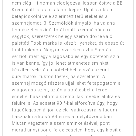
nem elég -- finoman eldolgozva, lassan építve a BB
Krém alatt is stabil alapot képez. Ujjal szoktam
betapicskolni vele az érintett területeket és a
szemhéjamat. 3. Szemöldök árnyaló: ha valaha
természetes színű, totál matt szemhéjpúderre
vágytok, szerezzetek be egy szemöldökre való
palettát! Több márka is készít ilyeneket, és abszolút
többfunkciós. Nagyon szeretem ezt a Sigmás
verziót, mert egy világosabb és egy sötétebb szín
is van benne, így jól lehet átmenetes sminket
készíteni vele, és a sötétebbel tetszés szerint
durvíthatok, füstösíthetek, ha szeretném. A
szemhéj mozgó részére ujjal lehet feltapogatom a
világosabb színt, aztán a sötétebbet a ferde
ecsettel használom a szempillák tövébe: alulra és
felülre is. Az ecsetet 90 °-kal elfordítva úgy, hogy
függőlegesen álljon az éle, satírozásra is tudom
használni a külső V-ben és a mélyítővonalban.
Miután végeztem a szem sminkelésével, pont
marad annyi por a ferde ecseten, hogy egy kicsit a