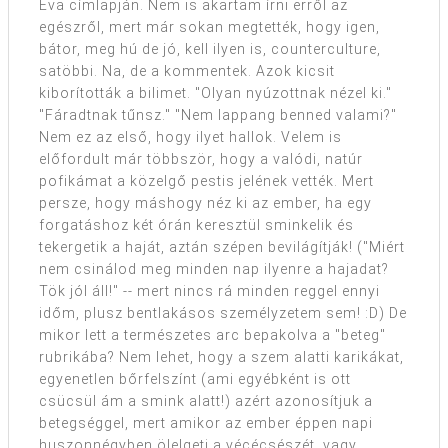
Éva címlapján. Nem is akartam írni erről az
egészről, mert már sokan megtették, hogy igen,
bátor, meg hú de jó, kell ilyen is, counterculture,
satöbbi. Na, de a kommentek. Azok kicsit
kiborították a bilimet. "Olyan nyúzottnak nézel ki."
"Fáradtnak tűnsz." "Nem lappang benned valami?"
Nem ez az első, hogy ilyet hallok. Velem is
előfordult már többször, hogy a valódi, natúr
pofikámat a közelgő pestis jelének vették. Mert
persze, hogy máshogy néz ki az ember, ha egy
forgatáshoz két órán keresztül sminkelik és
tekergetik a haját, aztán szépen bevilágítják! ("Miért
nem csinálod meg minden nap ilyenre a hajadat?
Tök jól áll!" -- mert nincs rá minden reggel ennyi
időm, plusz bentlakásos személyzetem sem! :D) De
mikor lett a természetes arc bepakolva a "beteg"
rubrikába? Nem lehet, hogy a szem alatti karikákat,
egyenetlen bőrfelszínt (ami egyébként is ott
csücsül ám a smink alatt!) azért azonosítjuk a
betegséggel, mert amikor az ember éppen napi
huszonnégyben ölelgeti a vécécsészét, vagy