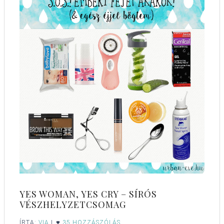
YES WOMAN, YES CRY – SÍRÓS
VÉSZHELYZETCSOMAG
ÍRTA:
VIA
|
35 HOZZÁSZÓLÁS