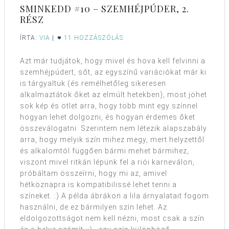
SMINKEDD #10 – SZEMHÉJPÚDER, 2.
RÉSZ
ÍRTA:
VIA
|
11 HOZZÁSZÓLÁS
Azt már tudjátok, hogy mivel és hova kell felvinni a
szemhéjpúdert, sőt, az egyszínű variációkat már ki
is tárgyaltuk (és remélhetőleg sikeresen
alkalmaztátok őket az elmúlt hetekben), most jöhet
sok kép és ötlet arra, hogy több mint egy színnel
hogyan lehet dolgozni, és hogyan érdemes őket
összeválogatni. Szerintem nem létezik alapszabály
arra, hogy melyik szín mihez megy, mert helyzettől
és alkalomtól függően bármi mehet bármihez,
viszont mivel ritkán lépünk fel a riói karneválon,
próbáltam összeírni, hogy mi az, amivel
hétköznapra is kompatibilissé lehet tenni a
színeket. :) A példa ábrákon a lila árnyalatait fogom
használni, de ez bármilyen szín lehet. Az
eldolgozottságot nem kell nézni, most csak a szín