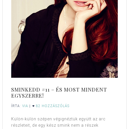
SMINKEDD #11 – ÉS MOST MINDENT
EGYSZERRE!
ÍRTA:
VIA
|
82 HOZZÁSZÓLÁS
Külön-külön szépen végignéztük együtt az arc
részleteit, de egy kész smink nem a részek