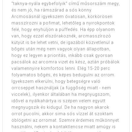
"taknya-nyála egybefolyik" című műsorszám megy,
és nem jó, ha rámszárad a sós könny.
Arcmosásnál igyekszem óvatosan, körkörösen
masszírozni a pofimat, lehetőleg a nyirokpontok
felé, hogy enyhüljön a püffedés. Ha épp olyanom
van, hogy ezzel elszórakoznék, arcmasszírozó
kütyüt is be lehet vetni, de igazából közvetlenül a
bőgés után még nem vagyok olyan állapotban,
hogy ez legyen a prioritás, inkább csak gyorsan
pacsálok az arcomra vizet és kész, aztán próbálok
valamennyire komfortos lenni. Elég 15-20 perc
folyamatos bőgés, és képes bedugulni az orrom.
Igyekszem elkerülni, hogy betegségre való
orrcseppet használjak (a függőség miatt - nem
viccelek), ilyenkor általában ha megnyugszom,
idővel a nyálkahártya is szépen velem együtt
megnyugszik és kidugul. De ha nagyon akarok
orrot pucolni, akkor sima sós vízzel át szoktam
öblögetni az orromat. Szemre érdemes műkönnyet
használni, nekem a kontaktlencse miatt amúgy is