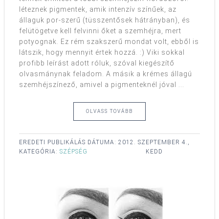
léteznek pigmentek, amik intenzív színűek, az
állaguk por-szerű (tüsszentősek hátrányban), és
felütögetve kell felvinni őket a szemhéjra, mert
potyognak. Ez rém szakszerű mondat volt, ebből is
látszik, hogy mennyit értek hozzá. :) Viki sokkal
profibb leírást adott róluk, szóval kiegészítő
olvasmánynak feladom. A másik a krémes állagú
szemhéjszínező, amivel a pigmenteknél jóval ...
OLVASS TOVÁBB
EREDETI PUBLIKÁLÁS DÁTUMA:
2012. SZEPTEMBER 4.,
KATEGÓRIA:
SZÉPSÉG
KEDD