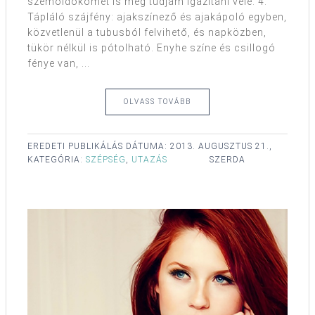
szemöldökömet is meg tudjam igazítani vele. 4.
Tápláló szájfény: ajakszínező és ajakápoló egyben,
közvetlenül a tubusból felvihető, és napközben,
tükör nélkül is pótolható. Enyhe színe és csillogó
fénye van, ...
OLVASS TOVÁBB
EREDETI PUBLIKÁLÁS DÁTUMA:
2013. AUGUSZTUS 21.,
KATEGÓRIA:
SZÉPSÉG
,
UTAZÁS
SZERDA