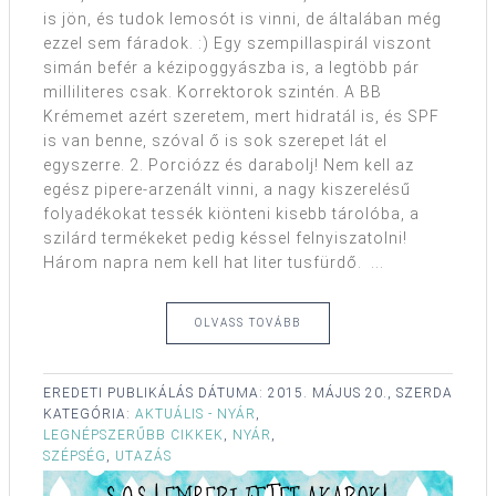
is jön, és tudok lemosót is vinni, de általában még
ezzel sem fáradok. :) Egy szempillaspirál viszont
simán befér a kézipoggyászba is, a legtöbb pár
milliliteres csak. Korrektorok szintén. A BB
Krémemet azért szeretem, mert hidratál is, és SPF
is van benne, szóval ő is sok szerepet lát el
egyszerre. 2. Porciózz és darabolj! Nem kell az
egész pipere-arzenált vinni, a nagy kiszerelésű
folyadékokat tessék kiönteni kisebb tárolóba, a
szilárd termékeket pedig késsel felnyiszatolni!
Három napra nem kell hat liter tusfürdő. ...
OLVASS TOVÁBB
EREDETI PUBLIKÁLÁS DÁTUMA:
2015. MÁJUS 20., SZERDA
KATEGÓRIA:
AKTUÁLIS - NYÁR
,
LEGNÉPSZERŰBB CIKKEK
,
NYÁR
,
SZÉPSÉG
,
UTAZÁS