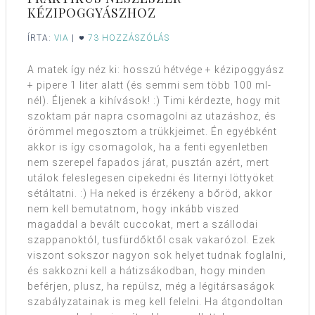
KÉZIPOGGYÁSZHOZ
ÍRTA:
VIA
|
73 HOZZÁSZÓLÁS
A matek így néz ki: hosszú hétvége + kézipoggyász
+ pipere 1 liter alatt (és semmi sem több 100 ml-
nél). Éljenek a kihívások! :) Timi kérdezte, hogy mit
szoktam pár napra csomagolni az utazáshoz, és
örömmel megosztom a trükkjeimet. Én egyébként
akkor is így csomagolok, ha a fenti egyenletben
nem szerepel fapados járat, pusztán azért, mert
utálok feleslegesen cipekedni és liternyi löttyöket
sétáltatni. :) Ha neked is érzékeny a bőröd, akkor
nem kell bemutatnom, hogy inkább viszed
magaddal a bevált cuccokat, mert a szállodai
szappanoktól, tusfürdőktől csak vakarózol. Ezek
viszont sokszor nagyon sok helyet tudnak foglalni,
és sakkozni kell a hátizsákodban, hogy minden
beférjen, plusz, ha repülsz, még a légitársaságok
szabályzatainak is meg kell felelni. Ha átgondoltan