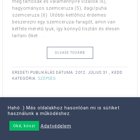
még tartósak és valamennyire vízállók is),
hagyományos szemceruza (5), dagi/puha
szemceruza (6). Utóbbi kettőhöz érdemes
beszerezni egy szemceruza-faragót, amin van
kétféle méretű lyuk, így könnyű tisztán és élesen
tartani őket. ...
OLVASS TOVÁBB
EREDETI PUBLIKÁLÁS DÁTUMA:
2012. JÚLIUS 31., KEDD
KATEGÓRIA:
SZÉPSÉG
1
2
Következő oldal »
Hahó :) Más oldalakhoz hasonlóan mi is sütiket
használunk a működéshez.
Adatvédelem
Oké, köszi
MI AZ URBAN:EVE?