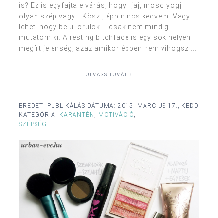
is? Ez is egyfajta elvárás, hogy "jaj, mosolyogj,
olyan szép vagy!" Köszi, épp nincs kedvem. Vagy
lehet, hogy belül örülök -- csak nem mindig
mutatom ki. A resting bitchface is egy sok helyen
megírt jelenség, azaz amikor éppen nem vihogsz ...
OLVASS TOVÁBB
EREDETI PUBLIKÁLÁS DÁTUMA:
2015. MÁRCIUS 17., KEDD
KATEGÓRIA:
KARANTÉN
,
MOTIVÁCIÓ
,
SZÉPSÉG