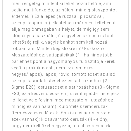
mert rengeteg mindent ki lehet hozni belőle, ami
pedig multifunkciós, az nálam mindig pluszpontot
érdemel. :) Ez a lépés (a rúzzsal, pirosítóval,
szempillaspirállal) ellentétben már nem feltétlenül
állja meg önmagában a helyét, de még így sem
időigényes használni, és egyetlen színben is több
lehetőség rejlik, vagyis bankot sem kell hozzá
robbantani. Minden kép klikkre nő! Eszközök
Maszatoláshoz: vattapálcikák (1 - ha nincs jobb,
bár ehhez pont a hagyományos fültisztító,a kerek
végű a praktikusabb, nem ez a sminkes
hegyes/lapos), lapos, rövid, tömött ecset az alsó
szempillasor kifestéséhez és satírozáshoz (2 -
Sigma E20), ceruzaecset a satírozáshoz (3 - Sigma
E30, ez a kedvenc ecsetem, szemhéjpúdert is egész
jól lehet vele felvinni meg maszatolni, utazáshoz
mindig ez van nálam). Különféle szemceruzák
(természetesen létezik több is a világon, nekem
ezek vannak): kicsavarható ceruzák (4 - előny,
hogy nem kell őket hegyezni, a fenti essence-ek