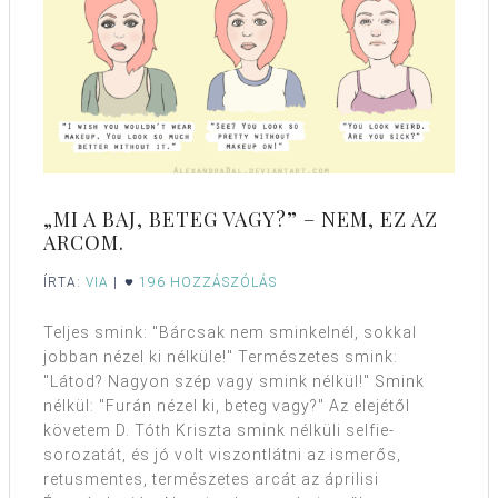
„MI A BAJ, BETEG VAGY?” – NEM, EZ AZ
ARCOM.
ÍRTA:
VIA
|
196 HOZZÁSZÓLÁS
Teljes smink: "Bárcsak nem sminkelnél, sokkal
jobban nézel ki nélküle!" Természetes smink:
"Látod? Nagyon szép vagy smink nélkül!" Smink
nélkül: "Furán nézel ki, beteg vagy?" Az elejétől
követem D. Tóth Kriszta smink nélküli selfie-
sorozatát, és jó volt viszontlátni az ismerős,
retusmentes, természetes arcát az áprilisi