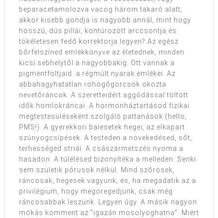
beparacetamolozva vacog három takaró alatt,
akkor kisebb gondja is nagyobb annál, mint hogy
hosszú, dús pillái, kontúrozott arccsontja és
tökéletesen fedő korrektorja legyen? Az egész
bőrfelszíned emlékkönyve az életednek, minden
kicsi sebhelytől a nagyobbakig. Ott vannak a
pigmentfoltjaid: a régmúlt nyarak emlékei. Az
abbahagyhatatlan röhögőgörcsök okozta
nevetőráncok. A szeretteidért aggódással töltött
idők homlokráncai. A hormonháztartásod fizikai
megtestesüléseként szolgáló pattanások (hello,
PMS!). A gyerekkori balesetek hegei, az elkapart
szúnyogcsípések. A testeden a növekedésed, sőt,
terhességed striái. A császármetszés nyoma a
hasadon. A túlélésed bizonyítéka a melleden. Senki
sem születik pórusok nélkül. Mind szőrösek,
ráncosak, hegesek vagyunk, és, ha megadatik az a
privilégium, hogy megöregedjünk, csak még
ráncosabbak leszünk. Legyen úgy. A másik nagyon
mókás komment az "igazán mosolyoghatna". Miért