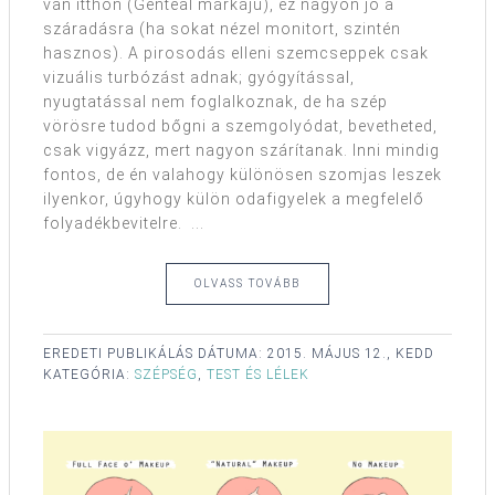
van itthon (Genteal márkájú), ez nagyon jó a
száradásra (ha sokat nézel monitort, szintén
hasznos). A pirosodás elleni szemcseppek csak
vizuális turbózást adnak; gyógyítással,
nyugtatással nem foglalkoznak, de ha szép
vörösre tudod bőgni a szemgolyódat, bevetheted,
csak vigyázz, mert nagyon szárítanak. Inni mindig
fontos, de én valahogy különösen szomjas leszek
ilyenkor, úgyhogy külön odafigyelek a megfelelő
folyadékbevitelre. ...
OLVASS TOVÁBB
EREDETI PUBLIKÁLÁS DÁTUMA:
2015. MÁJUS 12., KEDD
KATEGÓRIA:
SZÉPSÉG
,
TEST ÉS LÉLEK