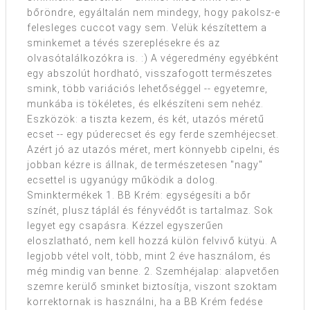
bőröndre, egyáltalán nem mindegy, hogy pakolsz-e
felesleges cuccot vagy sem. Velük készítettem a
sminkemet a tévés szereplésekre és az
olvasótalálkozókra is. :) A végeredmény egyébként
egy abszolút hordható, visszafogott természetes
smink, több variációs lehetőséggel -- egyetemre,
munkába is tökéletes, és elkészíteni sem nehéz.
Eszközök: a tiszta kezem, és két, utazós méretű
ecset -- egy púderecset és egy ferde szemhéjecset.
Azért jó az utazós méret, mert könnyebb cipelni, és
jobban kézre is állnak, de természetesen "nagy"
ecsettel is ugyanúgy működik a dolog.
Sminktermékek 1. BB Krém: egységesíti a bőr
színét, plusz táplál és fényvédőt is tartalmaz. Sok
legyet egy csapásra. Kézzel egyszerűen
eloszlatható, nem kell hozzá külön felvivő kütyü. A
legjobb vétel volt, több, mint 2 éve használom, és
még mindig van benne. 2. Szemhéjalap: alapvetően
szemre kerülő sminket biztosítja, viszont szoktam
korrektornak is használni, ha a BB Krém fedése