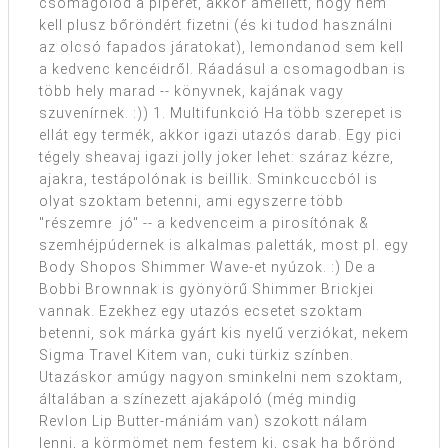
csomagolod a piperét, akkor amellett, hogy nem
kell plusz bőröndért fizetni (és ki tudod használni
az olcsó fapados járatokat), lemondanod sem kell
a kedvenc kencéidről. Ráadásul a csomagodban is
több hely marad -- könyvnek, kajának vagy
szuvenírnek. :)) 1. Multifunkció Ha több szerepet is
ellát egy termék, akkor igazi utazós darab. Egy pici
tégely sheavaj igazi jolly joker lehet: száraz kézre,
ajakra, testápolónak is beillik. Sminkcuccból is
olyat szoktam betenni, ami egyszerre több
"részemre jó" -- a kedvenceim a pirosítónak &
szemhéjpúdernek is alkalmas paletták, most pl. egy
Body Shopos Shimmer Wave-et nyúzok. :) De a
Bobbi Brownnak is gyönyörű Shimmer Brickjei
vannak. Ezekhez egy utazós ecsetet szoktam
betenni, sok márka gyárt kis nyelű verziókat, nekem
Sigma Travel Kitem van, cuki türkiz színben.
Utazáskor amúgy nagyon sminkelni nem szoktam,
általában a színezett ajakápoló (még mindig
Revlon Lip Butter-mániám van) szokott nálam
lenni, a körmömet nem festem ki, csak ha bőrönd