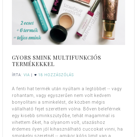
GYORS SMINK MULTIFUNKCIÓS
TERMÉKEKKEL
ÍRTA:
VIA
|
18 HOZZÁSZÓLÁS
A fenti hat termék után nyúltam a legtöbbet -- vagy
rohantam, vagy egyszerűen nem volt kedvem
bonyolítani a sminkelést, de közben mégis
vállalható fejet szerettem volna. Bőven beleférnek
egy kisebb sminkszütyőbe, tehát magammal is
vihettem őket, ha olyanom volt, utazáshoz
érdemes ilyen jól kihasználható cuccokat vinni, ha
sminkelni szeretnél -- amikor kilós limit van a