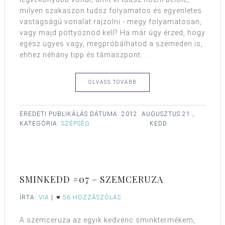
milyen szakaszon tudsz folyamatos és egyenletes
vastagságú vonalat rajzolni - megy folyamatosan,
vagy majd pöttyöznöd kell? Ha már úgy érzed, hogy
egész ügyes vagy, megpróbálhatod a szemeden is,
ehhez néhány tipp és támaszpont: ...
OLVASS TOVÁBB
EREDETI PUBLIKÁLÁS DÁTUMA:
2012. AUGUSZTUS 21.,
KATEGÓRIA:
SZÉPSÉG
KEDD
SMINKEDD #07 – SZEMCERUZA
ÍRTA:
VIA
|
56 HOZZÁSZÓLÁS
A szemceruza az egyik kedvenc sminktermékem,