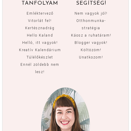
TANFOLYAM
SEGÍTSÉG!
Emléktervező
Nem vagyok jól!
Vitorlát fel!
Otthonmunka-
Kertésznadrág
stratégia
Hello Kaland
Káosz a ruhatáram!
Helló, itt vagyok!
Blogger vagyok!
Kreatív Kalendárium
Költözöm!
Túlélőkészlet
Unatkozom!
Ennél zöldebb nem
lesz!