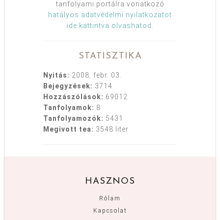
tanfolyami portálra vonatkozó
hatályos adatvédelmi nyilatkozatot
ide kattintva olvashatod
.
STATISZTIKA
Nyitás:
2008. febr. 03.
Bejegyzések:
3714
Hozzászólások:
69012
Tanfolyamok:
8
Tanfolyamozók:
5431
Megivott tea:
3548 liter
HASZNOS
Rólam
Kapcsolat