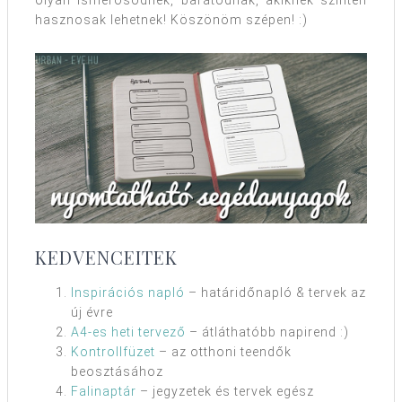
olyan ismerősödnek, barátodnak, akiknek szintén
hasznosak lehetnek! Köszönöm szépen! :)
KEDVENCEITEK
Inspirációs napló
– határidőnapló & tervek az
új évre
A4-es heti tervező
– átláthatóbb napirend :)
Kontrollfüzet
– az otthoni teendők
beosztásához
Falinaptár
– jegyzetek és tervek egész