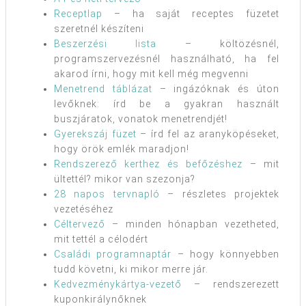
Receptlap
– ha saját receptes füzetet
szeretnél készíteni
Beszerzési lista
– költözésnél,
programszervezésnél használható, ha fel
akarod írni, hogy mit kell még megvenni
Menetrend táblázat
– ingázóknak és úton
levőknek: írd be a gyakran használt
buszjáratok, vonatok menetrendjét!
Gyerekszáj füzet
– írd fel az aranyköpéseket,
hogy örök emlék maradjon!
Rendszerező kerthez és befőzéshez
– mit
ültettél? mikor van szezonja?
28 napos tervnapló
– részletes projektek
vezetéséhez
Céltervező
– minden hónapban vezetheted,
mit tettél a célodért
Családi programnaptár
– hogy könnyebben
tudd követni, ki mikor merre jár.
Kedvezménykártya-vezető
– rendszerezett
kuponkirálynőknek