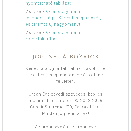
nyomtatható táblázat
Zsuzsa
-
Karácsony utáni
lehangoltság – Keresd meg az okát,
és teremts új hagyományt!
Zsuzsa
-
Karácsony utáni
romeltakarítás
JOGI NYILATKOZATOK
Kérlek, a blog tartalmát ne másold, ne
jelentesd meg más online és offline
felületen.
Urban:Eve egyedi szöveges, képi és
multimédiás tartalom © 2008-2026
Cabbit Supreme LTD, Farkas Lívia.
Minden jog fenntartva!
Az urban:eve és az urban:eve