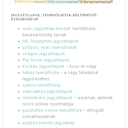
JEGYZETLAPOK, TEENDŐLISTÁK KÜLÖNBÖZŐ
STÍLUSOKBAN
nyári jegyzetlap-készlet:
teendőlista,
bevásárlólista, tervek…
téli, hópelyhes jegyzetlapok
pöttyös, nyári teendőlisták
virágos jegyzetlapok
Par Avion jegyzetlapok
kockás jegyzetlapok
– kicsi és nagy
békás teendőlista
– a nagy feladatok
legyűréséhez
csíkos teendőlista
cikkcakkos jegyzetlapok
monokróm jegyzetlapok
– azoknak, akiknek
nincs színes nyomtatója
pasztelles-szíves teendőlista
– elfoglalt
szerelmeseknek
pipálós teendő jegyzetlap