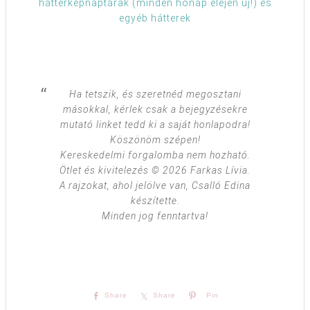
háttérképnaptárak (minden hónap elején új!) és
egyéb hátterek
Ha tetszik, és szeretnéd megosztani
másokkal, kérlek csak a bejegyzésekre
mutató linket tedd ki a saját honlapodra!
Köszönöm szépen!
Kereskedelmi forgalomba nem hozható.
Ötlet és kivitelezés © 2026 Farkas Lívia.
A rajzokat, ahol jelölve van, Csalló Edina
készítette.
Minden jog fenntartva!
Share
Share
Pin