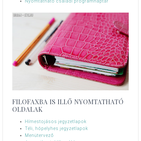
Nyomtatható családi programnaptár
FILOFAXBA IS ILLŐ NYOMTATHATÓ
OLDALAK
Hímestojásos jegyzetlapok
Téli, hópelyhes jegyzetlapok
Menütervező