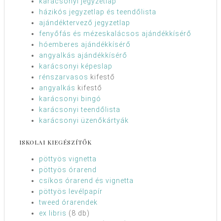
karácsonyi jegyzetlap
házikós jegyzetlap és teendőlista
ajándéktervező jegyzetlap
fenyőfás és mézeskalácsos ajándékkísérő
hóemberes ajándékkísérő
angyalkás ajándékkísérő
karácsonyi képeslap
rénszarvasos
kifestő
angyalkás
kifestő
karácsonyi bingó
karácsonyi teendőlista
karácsonyi üzenőkártyák
ISKOLAI KIEGÉSZÍTŐK
pöttyös vignetta
pöttyös órarend
csíkos órarend és vignetta
pöttyös levélpapír
tweed órarendek
ex libris
(8 db)