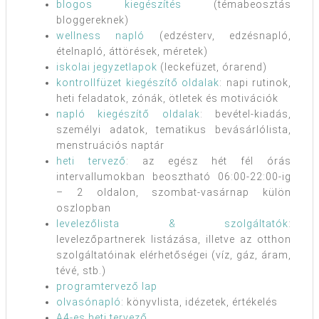
blogos kiegészítés
(témabeosztás
bloggereknek)
wellness napló
(edzésterv, edzésnapló,
ételnapló, áttörések, méretek)
iskolai jegyzetlapok
(leckefüzet, órarend)
kontrollfüzet kiegészítő oldalak
: napi rutinok,
heti feladatok, zónák, ötletek és motivációk
napló kiegészítő oldalak
: bevétel-kiadás,
személyi adatok, tematikus bevásárlólista,
menstruációs naptár
heti tervező
: az egész hét fél órás
intervallumokban beosztható 06:00-22:00-ig
– 2 oldalon, szombat-vasárnap külön
oszlopban
levelezőlista & szolgáltatók
:
levelezőpartnerek listázása, illetve az otthon
szolgáltatóinak elérhetőségei (víz, gáz, áram,
tévé, stb.)
programtervező lap
olvasónapló
: könyvlista, idézetek, értékelés
A4-es heti tervező