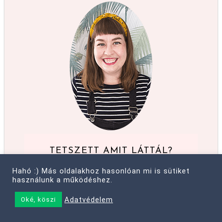
TETSZETT AMIT LÁTTÁL?
Még több hasznos anyag boldogságról,
Hahó :) Más oldalakhoz hasonlóan mi is sütiket
célokról, egy olyan életről, amit szeretsz
használunk a működéshez.
élni - e-mailen is.
Adatvédelem
Oké, köszi