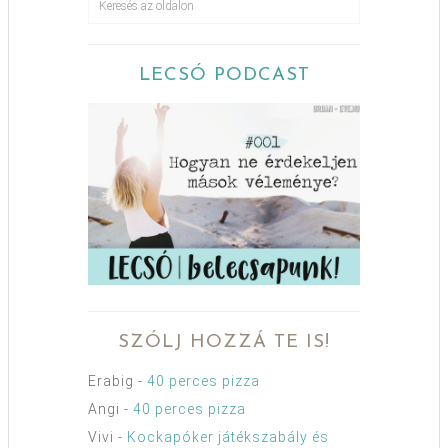
LECSÓ PODCAST
SZÓLJ HOZZÁ TE IS!
Erabig
-
40 perces pizza
Angi
-
40 perces pizza
Vivi
-
Kockapóker játékszabály és