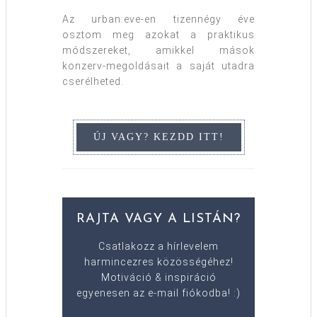
Az urban:eve-en tizennégy éve
osztom meg azokat a praktikus
módszereket, amikkel mások
konzerv-megoldásait a saját utadra
cserélheted.
RAJTA VAGY A LISTÁN?
Csatlakozz a hírlevelem
harmincezres közösségéhez!
Motiváció & inspiráció
egyenesen az e-mail fiókodba! :)