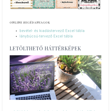
ONLINE SEGÉDANYAGOK
bevétel- és kiadástervező Excel tábla
lánybúcsú-tervező Excel tábla
LETÖLTHETŐ HÁTTÉRKÉPEK