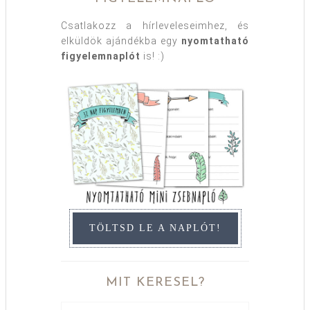
Csatlakozz a hírleveleseimhez, és
elküldök ajándékba egy
nyomtatható
figyelemnaplót
is! :)
TÖLTSD LE A NAPLÓT!
MIT KERESEL?