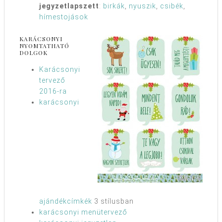
jegyzetlapszett
:
birkák
,
nyuszik
,
csibék
,
hímestojások
KARÁCSONYI
NYOMTATHATÓ
DOLGOK
Karácsonyi
tervező
2016-ra
karácsonyi
ajándékcímkék
3 stílusban
karácsonyi menütervező