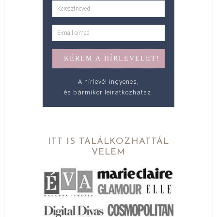
A hírlevél ingyenes,
és bármikor leiratkozhatsz.
ITT IS TALÁLKOZHATTÁL
VELEM