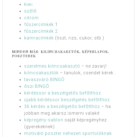
kiwi
szőlő
citrom
fűszercímkék
1
fűszercímkék 2
kamracímkék
(liszt, rizs, cukor, stb.)
MINDEN MÁS: KILINCSAKASZTÓK, KÉPESLAPOK,
POSZTEREK
szerelmes kilincsakasztó
– ne zavarj!
kilincsakasztók
– tanulok, csendet kérek…
tavaszváró BINGÓ
őszi BINGÓ
kérdéssor a beszélgetős befőtthöz
újabb kérdéssor beszélgetés befőtthöz
36 kérdés a beszélgetős befőtthöz
– ha
jobban meg akarsz ismerni valakit
képregény-sablon
saját képregényhez
(gyerekeknek)
motiváló poszter nehezen sportolóknak