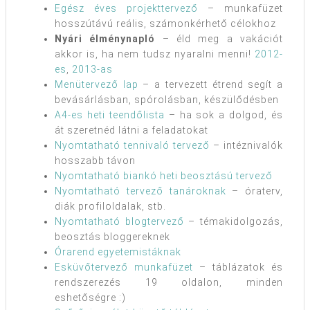
Egész éves projekttervező
– munkafüzet
hosszútávú reális, számonkérhető célokhoz
Nyári élménynapló
– éld meg a vakációt
akkor is, ha nem tudsz nyaralni menni!
2012-
es
,
2013-as
Menütervező lap
– a tervezett étrend segít a
bevásárlásban, spórolásban, készülődésben
A4-es heti teendőlista
– ha sok a dolgod, és
át szeretnéd látni a feladatokat
Nyomtatható tennivaló tervező
– intéznivalók
hosszabb távon
Nyomtatható biankó heti beosztású tervező
Nyomtatható tervező tanároknak
– óraterv,
diák profiloldalak, stb.
Nyomtatható blogtervező
– témakidolgozás,
beosztás bloggereknek
Órarend egyetemistáknak
Esküvőtervező munkafüzet
– táblázatok és
rendszerezés 19 oldalon, minden
eshetőségre :)