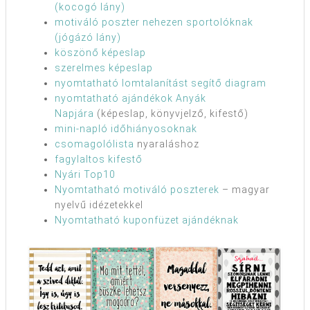
(kocogó lány)
motiváló poszter nehezen sportolóknak
(jógázó lány)
köszönő képeslap
szerelmes képeslap
nyomtatható lomtalanítást segítő diagram
nyomtatható ajándékok Anyák
Napjára
(képeslap, könyvjelző, kifestő)
mini-napló időhiányosoknak
csomagolólista
nyaraláshoz
fagylaltos kifestő
Nyári Top10
Nyomtatható motiváló poszterek
– magyar
nyelvű idézetekkel
Nyomtatható kuponfüzet ajándéknak