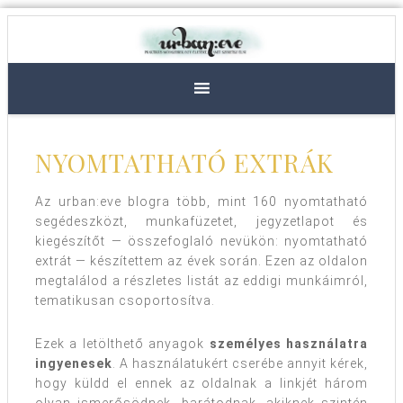
NYOMTATHATÓ EXTRÁK
Az urban:eve blogra több, mint 160 nyomtatható
segédeszközt, munkafüzetet, jegyzetlapot és
kiegészítőt — összefoglaló nevükön: nyomtatható
extrát — készítettem az évek során. Ezen az oldalon
megtalálod a részletes listát az eddigi munkáimról,
tematikusan csoportosítva.
Ezek a letölthető anyagok
személyes használatra
ingyenesek
. A használatukért cserébe annyit kérek,
hogy küldd el ennek az oldalnak a linkjét három