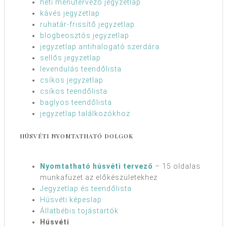
heti menütervező jegyzetlap
kávés jegyzetlap
ruhatár-frissítő jegyzetlap
blogbeosztós jegyzetlap
jegyzetlap antihalogató szerdára
sellős jegyzetlap
levendulás teendőlista
csíkos jegyzetlap
csíkos teendőlista
baglyos teendőlista
jegyzetlap találkozókhoz
HÚSVÉTI NYOMTATHATÓ DOLGOK
Nyomtatható húsvéti tervező
– 15 oldalas
munkafüzet az előkészületekhez
Jegyzetlap és teendőlista
Húsvéti képeslap
Állatbébis tojástartók
Húsvéti