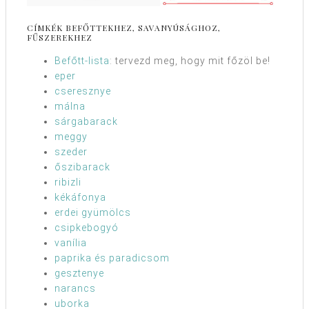
CÍMKÉK BEFŐTTEKHEZ, SAVANYÚSÁGHOZ,
FŰSZEREKHEZ
Befőtt-lista
: tervezd meg, hogy mit főzöl be!
eper
cseresznye
málna
sárgabarack
meggy
szeder
őszibarack
ribizli
kékáfonya
erdei gyümölcs
csipkebogyó
vanília
paprika és paradicsom
gesztenye
narancs
uborka