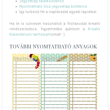
Jegyzetlap találkozókhoz
Nyomtatható őszi jegyzetlap-kollekció
Így turbózd fel a naptáradat egyedi lapokkal
Ha te is szívesen használod a filofaxodat kreatív
rendszerezésre, figyelmedbe ajánlom a
Kreatív
Kalendárium tanfolyam
omat! :)
TOVÁBBI NYOMTATHATÓ ANYAGOK