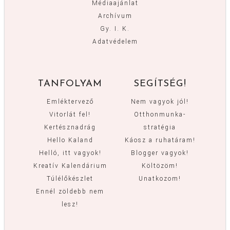
Médiaajánlat
Archívum
Gy. I. K.
Adatvédelem
TANFOLYAM
SEGÍTSÉG!
Emléktervező
Nem vagyok jól!
Vitorlát fel!
Otthonmunka-
Kertésznadrág
stratégia
Hello Kaland
Káosz a ruhatáram!
Helló, itt vagyok!
Blogger vagyok!
Kreatív Kalendárium
Költözöm!
Túlélőkészlet
Unatkozom!
Ennél zöldebb nem
lesz!