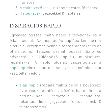
hónapra
Menütervező lap
– a káoszmentes főzéshez
Háttérképek
idézetekkel & naptárral
INSPIRÁCIÓS NAPLÓ
Egyedileg összeállítható napló a terveidnek és a
feladataidnak.
Az inspirációs naplóba kerülhetnek
a terveid, vezetheted benne a fontos adatokat és az
ötleteidet is. Tetszés szerint összeállítható és
bővíthető a különböző típusú munkafüzet-
részletekkel. A napló oldalait összefoglalva a
naplólap
címke alatt találod. Ilyen típusú oldalakat
készítettem eddig:
alap napló
(fogadalmak & célok a következő
évre, visszatekintés az előzőre, határidőnapló
heti-havi-napi tervezővel, teendőlista,
takarítási lista, jegyzetek, fontos címek &
telefonszámok)