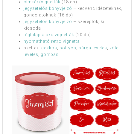
címkék/vignetták
(18 db)
jegyzetelős könyvjelző
– kedvenc idézeteknek,
gondolatoknak (16 db)
jegyzetelős könyvjelző
– szereplők, ki
kicsoda
téglalap alakú vignetták
(20 db)
nyomatható retro vignetta
szettek:
cakkos
,
pöttyös
,
sárga leveles
,
zöld
leveles
,
gombás