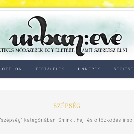
OTTHON
TEST&LÉLEK
ÜNNEPEK
SEGÍTSÉ
SZÉPSÉG
"szépség" kategóriában. Smink-, haj- és öltözködés-inspi