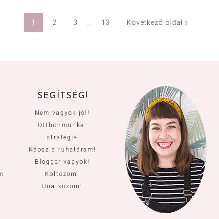
1
2
3
…
13
Következő oldal »
SEGÍTSÉG!
Nem vagyok jól!
Otthonmunka-
stratégia
Káosz a ruhatáram!
Blogger vagyok!
um
Költözöm!
Unatkozom!
m