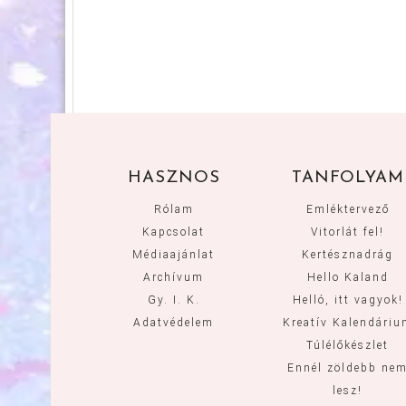
HASZNOS
TANFOLYAM
Rólam
Emléktervező
Kapcsolat
Vitorlát fel!
Médiaajánlat
Kertésznadrág
Archívum
Hello Kaland
Gy. I. K.
Helló, itt vagyok!
Adatvédelem
Kreatív Kalendári
Túlélőkészlet
Ennél zöldebb ne
lesz!