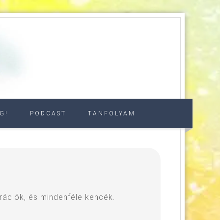
G!
PODCAST
TANFOLYAM
rációk, és mindenféle kencék.