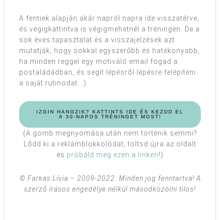
A fentiek alapján akár napról napra ide visszatérve,
és végigkattintva is végigmehetnél a tréningen. De a
sok éves tapasztalat és a visszajelzések azt
mutatják, hogy sokkal egyszerűbb és hatékonyabb,
ha minden reggel egy motiváló email fogad a
postaládádban, és segít lépésről lépésre felépíteni
a saját rutinodat. :)
IZGIN HANGZIK? KATTINTS IDE ÉS KEZDD EL
A 30-NAPOS TRÉNINGET MOST!
(A gomb megnyomása után nem történik semmi?
Lődd ki a reklámblokkolódat, töltsd újra az oldalt
és
próbáld meg ezen a linken
!)
© Farkas Lívia – 2009-2022. Minden jog fenntartva! A
szerző írásos engedélye nélkül másodközölni tilos!