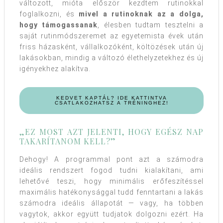
változott, mióta először kezdtem rutinokkal
foglalkozni, és
mivel a rutinoknak az a dolga,
hogy támogassanak
, élesben tudtam tesztelni a
saját rutinmódszeremet az egyetemista évek után
friss házasként, vállalkozóként, költözések után új
lakásokban, mindig a változó élethelyzetekhez és új
igényekhez alakítva.
KEDVET KAPTÁL? IDE KATTINTVA
CSATLAKOZHATSZ A TRÉNINGHEZ!
„EZ MOST AZT JELENTI, HOGY EGÉSZ NAP
TAKARÍTANOM KELL?”
Dehogy! A programmal pont azt a számodra
ideális rendszert fogod tudni kialakítani, ami
lehetővé teszi, hogy minimális erőfeszítéssel
maximális hatékonysággal tudd fenntartani a lakás
számodra ideális állapotát — vagy, ha többen
vagytok, akkor együtt tudjatok dolgozni ezért. Ha