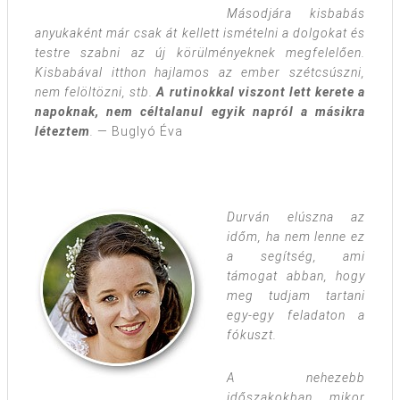
Másodjára kisbabás
anyukaként már csak át kellett ismételni a dolgokat és
testre szabni az új körülményeknek megfelelően.
Kisbabával itthon hajlamos az ember szétcsúszni,
nem felöltözni, stb.
A rutinokkal viszont lett kerete a
napoknak, nem céltalanul egyik napról a másikra
léteztem
.
— Buglyó Éva
Durván elúszna az
időm, ha nem lenne ez
a segítség, ami
támogat abban, hogy
meg tudjam tartani
egy-egy feladaton a
fókuszt.
A nehezebb
időszakokban, mikor