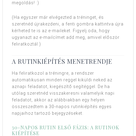
megoldás! :)
(Ha egyszer már elvégezted a tréninget, és
szeretnéd újrakezdeni, a fenti gombra kattintva újra
kérheted te is az e-maileket. Figyelj oda, hogy
ugyanazt az e-mailcímet add meg, amivel először
feliratkoztál.)
A RUTINKIÉPÍTÉS MENETRENDJE
Ha feliratkozol a tréningre, a rendszer
automatikusan minden reggel kiküldi neked az
aznapi feladatot, kiegészítő segítéggel. De ha
utólag szeretnéd visszakeresni valamelyik napi
feladatot, akkor az alábbiakban egy helyen
összeszedtem a 30-napos rutinkiépítés egyes
napjaihoz tartozó bejegyzéseket.
30-NAPOS RUTIN ELSŐ FÁZIS: A RUTINOK
KIÉPÍTÉSE