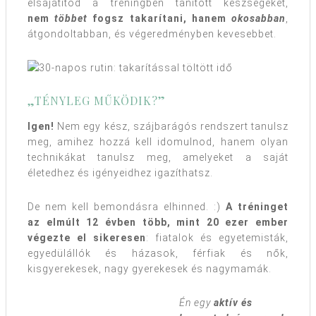
elsajátítod a tréningben tanított készségeket,
nem
többet
fogsz takarítani, hanem
okosabban
,
átgondoltabban, és végeredményben kevesebbet.
„TÉNYLEG MŰKÖDIK?”
Igen!
Nem egy kész, szájbarágós rendszert tanulsz
meg, amihez hozzá kell idomulnod, hanem olyan
technikákat tanulsz meg, amelyeket a saját
életedhez és igényeidhez igazíthatsz.
De nem kell bemondásra elhinned. :)
A tréninget
az elmúlt 12 évben több, mint 20 ezer ember
végezte el sikeresen
: fiatalok és egyetemisták,
egyedülállók és házasok, férfiak és nők,
kisgyerekesek, nagy gyerekesek és nagymamák.
Én egy
aktív és