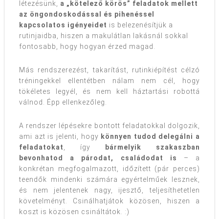
létezésünk,
a „kötelező körös” feladatok mellett
az öngondoskodással és pihenéssel
kapcsolatos igényeidet
is belezenésítjük a
rutinjaidba, hiszen a makulátlan lakásnál sokkal
fontosabb, hogy hogyan érzed magad.
Más rendszerezést, takarítást, rutinkiépítést célzó
tréningekkel ellentétben nálam nem cél, hogy
tökéletes legyél, és nem kell háztartási robottá
válnod. Épp ellenkezőleg.
A rendszer lépésekre bontott feladatokkal dolgozik,
ami azt is jelenti, hogy
könnyen tudod delegálni a
feladatokat
, így
bármelyik szakaszban
bevonhatod a párodat, családodat is
– a
konkrétan megfogalmazott, időzített (pár perces)
teendők mindenki számára egyértelműek lesznek,
és nem jelentenek nagy, ijesztő, teljesíthetetlen
követelményt. Csinálhatjátok közösen, hiszen a
koszt is közösen csináltátok. :)