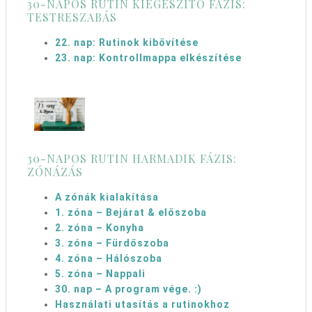
30-NAPOS RUTIN KIEGÉSZÍTŐ FÁZIS:
TESTRESZABÁS
22. nap: Rutinok kibővítése
23. nap: Kontrollmappa elkészítése
30-NAPOS RUTIN HARMADIK FÁZIS:
ZÓNÁZÁS
A zónák kialakítása
1. zóna – Bejárat & előszoba
2. zóna – Konyha
3. zóna – Fürdőszoba
4. zóna – Hálószoba
5. zóna – Nappali
30. nap – A program vége. :)
Használati utasítás a rutinokhoz