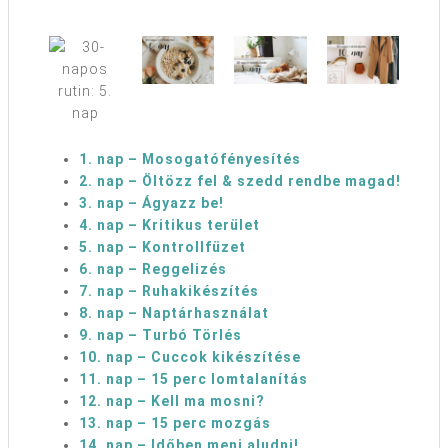
1. nap – Mosogatófényesítés
2. nap – Öltözz fel & szedd rendbe magad!
3. nap – Ágyazz be!
4. nap – Kritikus terület
5. nap – Kontrollfüzet
6. nap – Reggelizés
7. nap – Ruhakikészítés
8. nap – Naptárhasználat
9. nap – Turbó Törlés
10. nap – Cuccok kikészítése
11. nap – 15 perc lomtalanítás
12. nap – Kell ma mosni?
13. nap – 15 perc mozgás
14. nap – Időben menj aludni!