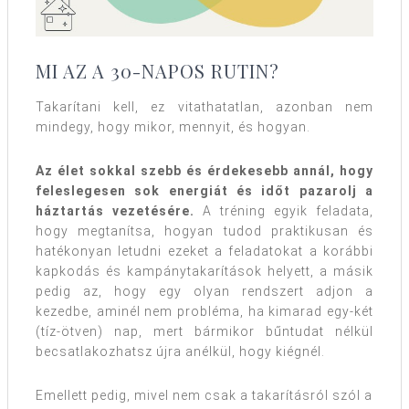
MI AZ A 30-NAPOS RUTIN?
Takarítani kell, ez vitathatatlan, azonban nem
mindegy, hogy mikor, mennyit, és hogyan.
Az élet sokkal szebb és érdekesebb annál, hogy
feleslegesen sok energiát és időt pazarolj a
háztartás vezetésére.
A tréning egyik feladata,
hogy megtanítsa, hogyan tudod praktikusan és
hatékonyan letudni ezeket a feladatokat a korábbi
kapkodás és kampánytakarítások helyett, a másik
pedig az, hogy egy olyan rendszert adjon a
kezedbe, aminél nem probléma, ha kimarad egy-két
(tíz-ötven) nap, mert bármikor bűntudat nélkül
becsatlakozhatsz újra anélkül, hogy kiégnél.
Emellett pedig, mivel nem csak a takarításról szól a