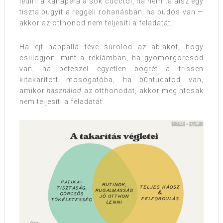
leülni a kanapéra a sok cucctól, ha nem találsz egy
tiszta bugyit a reggeli rohanásban, ha büdös van —
akkor az otthonod nem teljesíti a feladatát.
Ha éjt nappallá téve súrolod az ablakot, hogy
csillogjon, mint a reklámban, ha gyomorgörcsöd
van, ha beteszel egyetlen bögrét a frissen
kitakarított mosogatóba, ha bűntudatod van,
amikor
használod
az otthonodat, akkor megintcsak
nem teljesíti a feladatát.