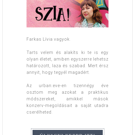
Farkas Lívia vagyok.
Tarts velem és alakíts ki te is egy
olyan életet, amiben egyszerre lehetsz
határozott, laza és szabad. Mert érsz
annyit, hogy tegyél magadért.
Az urban:eve-en tizennégy éve
osztom meg azokat a praktikus
módszereket, amikkel mások
konzerv-megoldásait a saját utadra
cserélheted.