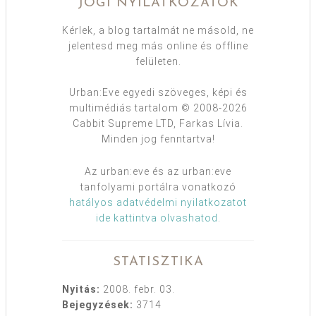
JOGI NYILATKOZATOK
Kérlek, a blog tartalmát ne másold, ne
jelentesd meg más online és offline
felületen.
Urban:Eve egyedi szöveges, képi és
multimédiás tartalom © 2008-2026
Cabbit Supreme LTD, Farkas Lívia.
Minden jog fenntartva!
Az urban:eve és az urban:eve
tanfolyami portálra vonatkozó
hatályos adatvédelmi nyilatkozatot
ide kattintva olvashatod
.
STATISZTIKA
Nyitás:
2008. febr. 03.
Bejegyzések:
3714