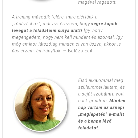
magával ragadott.
A tréning második felére, mire elértünk a
„zónázáshoz”, már azt éreztem, hogy
végre kapok
levegőt a feladataim súlya alatt!
Így, hogy
megengedem, hogy nem kell mindent és azonnal, így
még amikor látszólag minden el van úszva, akkor is
úgy érzem, én irányítok.
— Balázs Edit
Első alkalommal még
szüleimmel laktam, és
a saját szobámra volt
csak gondom.
Minden
nap vártam az aznapi
„meglepetés” e-mailt
és a benne lévő
feladatot
.