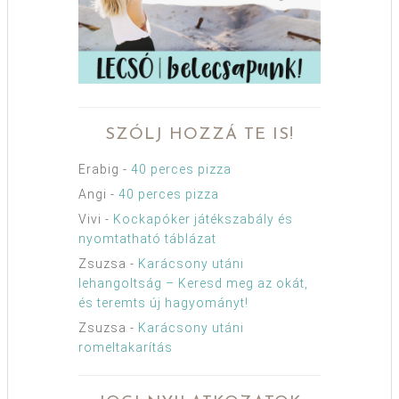
SZÓLJ HOZZÁ TE IS!
Erabig
-
40 perces pizza
Angi
-
40 perces pizza
Vivi
-
Kockapóker játékszabály és
nyomtatható táblázat
Zsuzsa
-
Karácsony utáni
lehangoltság – Keresd meg az okát,
és teremts új hagyományt!
Zsuzsa
-
Karácsony utáni
romeltakarítás