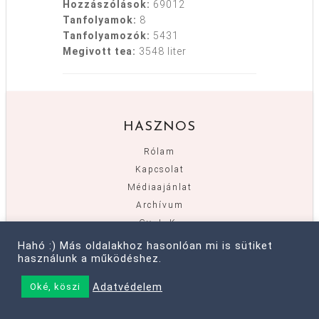
Hozzászólások:
69012
Tanfolyamok:
8
Tanfolyamozók:
5431
Megivott tea:
3548 liter
HASZNOS
Rólam
Kapcsolat
Médiaajánlat
Archívum
Gy. I. K.
Adatvédelem
Hahó :) Más oldalakhoz hasonlóan mi is sütiket
használunk a működéshez.
Adatvédelem
Oké, köszi
TANFOLYAM
SEGÍTSÉG!