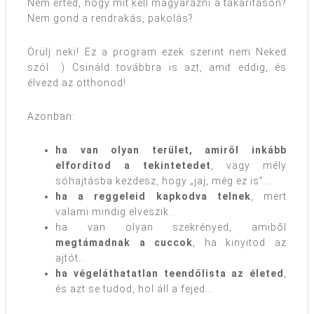
Nem érted, hogy mit kell magyarázni a takarításon?
Nem gond a rendrakás, pakolás?
Örülj neki! Ez a program ezek szerint nem Neked
szól. :) Csináld továbbra is azt, amit eddig, és
élvezd az otthonod!
Azonban:
ha van olyan terület, amiről inkább
elfordítod a tekintetedet
, vagy mély
sóhajtásba kezdesz, hogy „jaj, még ez is”…
ha a reggeleid kapkodva telnek
, mert
valami mindig elveszik…
ha van olyan szekrényed, amiből
megtámadnak a cuccok
, ha kinyitod az
ajtót…
ha végeláthatatlan teendőlista az életed
,
és azt se tudod, hol áll a fejed…