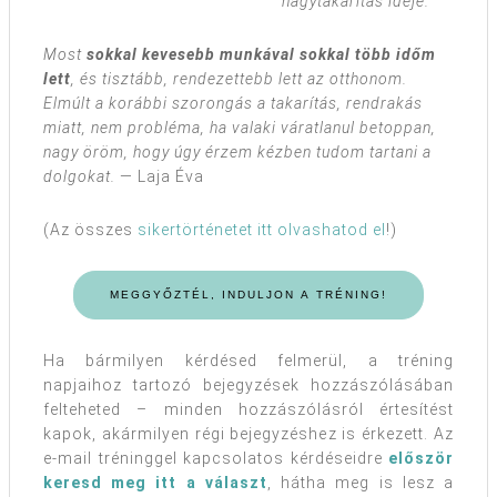
nagytakarítás ideje.
Most
sokkal kevesebb munkával sokkal több időm
lett
, és tisztább, rendezettebb lett az otthonom.
Elmúlt a korábbi szorongás a takarítás, rendrakás
miatt, nem probléma, ha valaki váratlanul betoppan,
nagy öröm, hogy úgy érzem kézben tudom tartani a
dolgokat.
— Laja Éva
(Az összes
sikertörténetet itt olvashatod el
!)
MEGGYŐZTÉL, INDULJON A TRÉNING!
Ha bármilyen kérdésed felmerül, a tréning
napjaihoz tartozó bejegyzések hozzászólásában
felteheted – minden hozzászólásról értesítést
kapok, akármilyen régi bejegyzéshez is érkezett. Az
e-mail tréninggel kapcsolatos kérdéseidre
először
keresd meg itt a választ
, hátha meg is lesz a