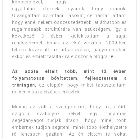
koncepcióval, hogy
egyáltalán léteznek olyanok, hogy rutinok.
Olvasgattam az ottani írásokat, de hamar láttam,
hogy ennél nekem összeszedettebb, átláthatóbb és
rugalmasabb struktúrára van szükségem, így a
következő 3 évben kialakítottam a saját
rendszeremet. Ennek az első verzióját 2009-ben
tettem közzé itt az urban:eve-en, nagyon sokan
ekkor és emiatt találtak rá először a blogra. ♥
Az azóta eltelt több, mint 12 évben
folyamatosan bővítettem, fejlesztettem a
tréningen
, az alapján, hogy miket tapasztaltam,
milyen visszajelzések érkeztek.
Mindig az volt a szempontom, hogy fix, előírt,
szigorú szabályok helyett egy rugalmas
segédanyagot tudjak átadni, hogy minél több
embernek tudjon segíteni, minél több élethelyzetre
rá lehessen igazítani. Az én életem is sokat