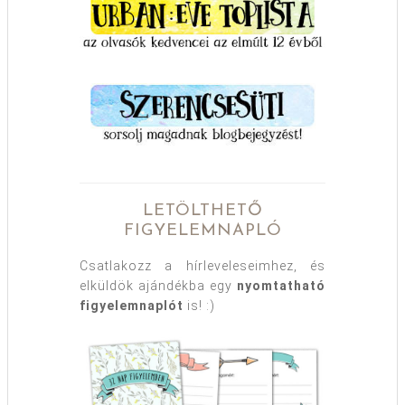
LETÖLTHETŐ
FIGYELEMNAPLÓ
Csatlakozz a hírleveleseimhez, és
elküldök ajándékba egy
nyomtatható
figyelemnaplót
is! :)