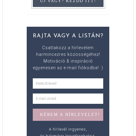
RAJTA VAGY A LISTÁN?
Csatlakozz a hírlevelem
harmincezres közösségéhez!
Motiváció & inspiráció
egyenesen az e-mail fiókodba! :)
A hírlevél ingyenes,
és bármikor leiratkozhatsz.