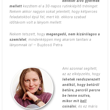
keveset alvó gyermek
mellett
kezdtem el a 30-napos rutinkiépítő tréninget.
Nekem akkor nagyon sokat jelentett, hogy kétperces
feladatokbol épül fel, mert kb. ekkora szabad
időtávom volt a lányom mellett.
Nekem tetszett, hogy
megengedő, nem kizárólagos a
szemlélet
, mindenképpen meg akarom tanítani a
lányomnak is!
— Bujdosó Petra
Ami azonnal segített,
az az elképzelés, hogy
lehetek rendszerezett
anélkül, hogy betűről
betűre, percről percre
be lenne osztva,
mikor mit
kell
csinálni
, és ez máris