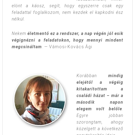
elönt a káosz, segít, hogy egyszerre csak egy
feladattal foglalkozom, nem kezdek el kapkodni ész
nélkül.
Nekem
életmentő ez a rendszer, a nap végén jól esik
végignézni a feladatokon, hogy mennyi mindent
megcsináltam
.
— Vámosi-Kovács Ági
Korábban
mindig
elejétől a végéig
kitakarítottam a
családi házat – már a
második napon
elegem volt belőle
.
Egyre jobban
szorongtam, ahogy
közelgett a következő