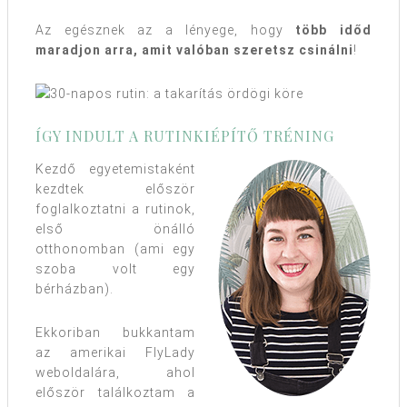
Az egésznek az a lényege, hogy
több időd
maradjon arra, amit valóban szeretsz csinálni
!
ÍGY INDULT A RUTINKIÉPÍTŐ TRÉNING
Kezdő egyetemistaként
kezdtek először
foglalkoztatni a rutinok,
első önálló
otthonomban (ami egy
szoba volt egy
bérházban).
Ekkoriban bukkantam
az amerikai FlyLady
weboldalára, ahol
először találkoztam a