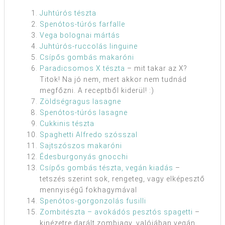
Juhtúrós tészta
Spenótos-túrós farfalle
Vega bolognai mártás
Juhtúrós-ruccolás linguine
Csípős gombás makaróni
Paradicsomos X tészta
– mit takar az X?
Titok! Na jó nem, mert akkor nem tudnád
megfőzni. A receptből kiderül! :)
Zöldségragus lasagne
Spenótos-túrós lasagne
Cukkinis tészta
Spaghetti Alfredo szósszal
Sajtszószos makaróni
Édesburgonyás gnocchi
Csípős gombás tészta, vegán kiadás
–
tetszés szerint sok, rengeteg, vagy elképesztő
mennyiségű fokhagymával
Spenótos-gorgonzolás fusilli
Zombitészta – avokádós pesztós spagetti
–
kinézetre darált zombiagy, valójában vegán