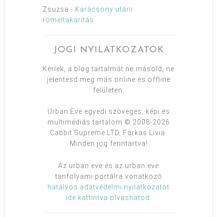
Zsuzsa
-
Karácsony utáni
romeltakarítás
JOGI NYILATKOZATOK
Kérlek, a blog tartalmát ne másold, ne
jelentesd meg más online és offline
felületen.
Urban:Eve egyedi szöveges, képi és
multimédiás tartalom © 2008-2026
Cabbit Supreme LTD, Farkas Lívia.
Minden jog fenntartva!
Az urban:eve és az urban:eve
tanfolyami portálra vonatkozó
hatályos adatvédelmi nyilatkozatot
ide kattintva olvashatod
.