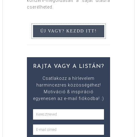
konzerv-megoldásait a saját utadra
cserélheted.
RAJTA VAGY A LISTÁN?
Csatlakozz a hírlevelem
harmincezres közösségéhez!
Motiváció & inspiráció
egyenesen az e-mail fiókodba! :)