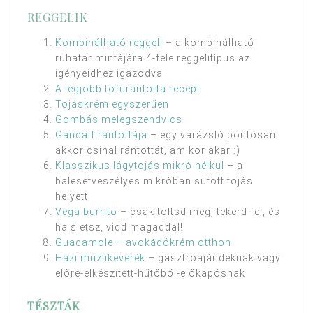
REGGELIK
Kombinálható reggeli
– a kombinálható
ruhatár mintájára 4-féle reggelitípus az
igényeidhez igazodva
A legjobb tofurántotta recept
Tojáskrém egyszerűen
Gombás melegszendvics
Gandalf rántottája
– egy varázsló pontosan
akkor csinál rántottát, amikor akar :)
Klasszikus lágytojás mikró nélkül
– a
balesetveszélyes mikróban sütött tojás
helyett
Vega burrito
– csak töltsd meg, tekerd fel, és
ha sietsz, vidd magaddal!
Guacamole – avokádókrém otthon
Házi müzlikeverék
– gasztroajándéknak vagy
előre-elkészített-hűtőből-előkapósnak
TÉSZTÁK