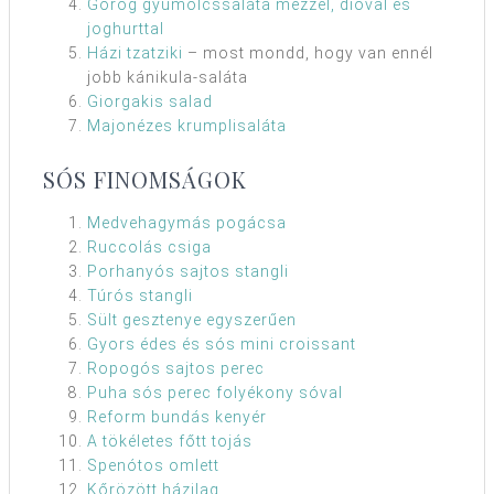
Görög gyümölcssaláta mézzel, dióval és
joghurttal
Házi tzatziki
– most mondd, hogy van ennél
jobb kánikula-saláta
Giorgakis salad
Majonézes krumplisaláta
SÓS FINOMSÁGOK
Medvehagymás pogácsa
Ruccolás csiga
Porhanyós sajtos stangli
Túrós stangli
Sült gesztenye egyszerűen
Gyors édes és sós mini croissant
Ropogós sajtos perec
Puha sós perec folyékony sóval
Reform bundás kenyér
A tökéletes főtt tojás
Spenótos omlett
Kőrözött házilag