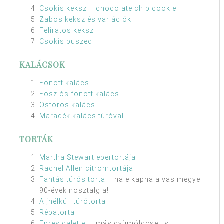
Csokis keksz – chocolate chip cookie
Zabos keksz és variációk
Feliratos keksz
Csokis puszedli
KALÁCSOK
Fonott kalács
Foszlós fonott kalács
Ostoros kalács
Maradék kalács túróval
TORTÁK
Martha Stewart epertortája
Rachel Allen citromtortája
Fantás túrós torta
– ha elkapna a vas megyei
90-évek nosztalgia!
Aljnélküli túrótorta
Répatorta
Epres galette
— más gyümölccsel is