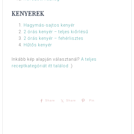
KENYEREK
Hagymás-sajtos kenyér
2 órás kenyér – teljes kiőrlésű
2 órás kenyér – fehérlisztes
Hűtős kenyér
Inkább kép alapján választanál?
A teljes
receptkategóriát itt találod
:)
Share
Share
Pin