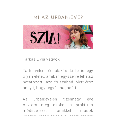
MI AZ URBAN:EVE?
Farkas Lívia vagyok.
Tarts velem és alakíts ki te is egy
olyan életet, amiben egyszerre lehetsz
határozott, laza és szabad. Mert érsz
annyit, hogy tegyél magadért.
Az urban:eve-en tizennégy éve
osztom meg azokat a praktikus
módszereket, amikkel mások