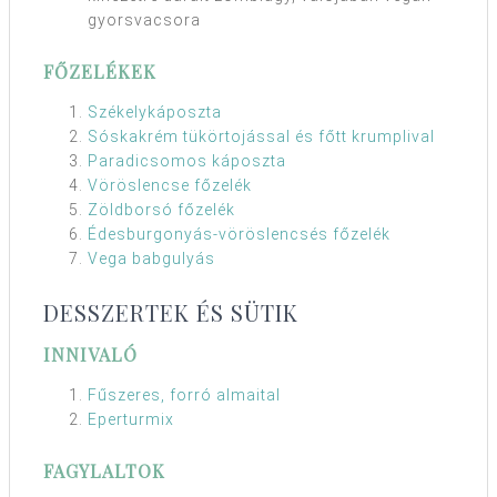
gyorsvacsora
FŐZELÉKEK
Székelykáposzta
Sóskakrém tükörtojással és főtt krumplival
Paradicsomos káposzta
Vöröslencse főzelék
Zöldborsó főzelék
Édesburgonyás-vöröslencsés főzelék
Vega babgulyás
DESSZERTEK ÉS SÜTIK
INNIVALÓ
Fűszeres, forró almaital
Eperturmix
FAGYLALTOK