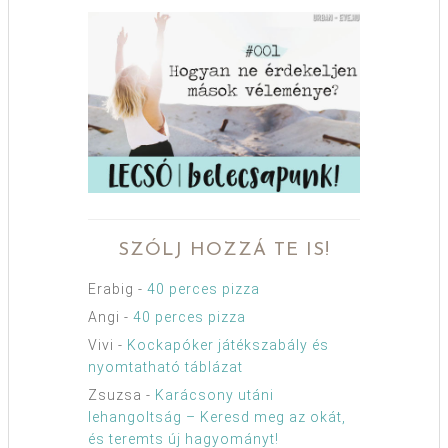
SZÓLJ HOZZÁ TE IS!
Erabig
-
40 perces pizza
Angi
-
40 perces pizza
Vivi
-
Kockapóker játékszabály és
nyomtatható táblázat
Zsuzsa
-
Karácsony utáni
lehangoltság – Keresd meg az okát,
és teremts új hagyományt!