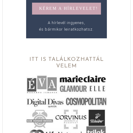
A hírlevél ingyenes,
és bármikor leiratkozhatsz.
ITT IS TALÁLKOZHATTÁL
VELEM