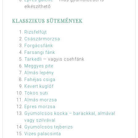
elkészíthető
KLASSZIKUS SÜTEMÉNYEK
Rizsfelfújt
Császármorzsa
Forgácsfánk
Farsangi fánk
Tarkedli
— vagyis csehfánk
Meggyes pite
Almás lepény
Fahéjas csiga
Kevert kuglóf
Tökös süti
Almás morzsa
Epres morzsa
Gyümölcsös kocka – barackkal, almával
vagy szilvával
Gyümölcsös tejberizs
Vizes palacsinta