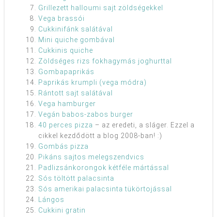
Grillezett halloumi sajt zöldségekkel
Vega brassói
Cukkinifánk salátával
Mini quiche gombával
Cukkinis quiche
Zöldséges rizs fokhagymás joghurttal
Gombapaprikás
Paprikás krumpli (vega módra)
Rántott sajt salátával
Vega hamburger
Vegán babos-zabos burger
40 perces pizza
– az eredeti, a sláger. Ezzel a
cikkel kezdődött a blog 2008-ban! :)
Gombás pizza
Pikáns sajtos melegszendvics
Padlizsánkorongok kétféle mártással
Sós töltött palacsinta
Sós amerikai palacsinta tükörtojással
Lángos
Cukkini gratin