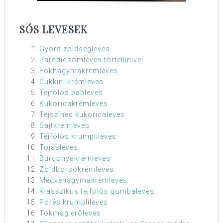
SÓS LEVESEK
Gyors zöldségleves
Paradicsomleves tortellinivel
Fokhagymakrémleves
Cukkini krémleves
Tejfölös bableves
Kukoricakrémleves
Tejszínes kukoricaleves
Sajtkrémleves
Tejfölös krumplileves
Tojásleves
Burgonyakrémleves
Zöldborsókrémleves
Medvehagymakrémleves
Klasszikus tejfölös gombaleves
Pórés krumplileves
Tökmag erőleves