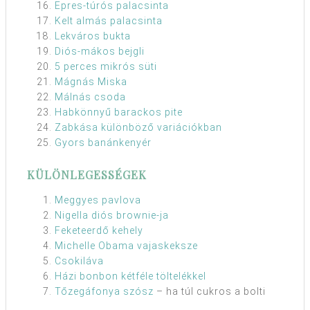
Epres-túrós palacsinta
Kelt almás palacsinta
Lekváros bukta
Diós-mákos bejgli
5 perces mikrós süti
Mágnás Miska
Málnás csoda
Habkönnyű barackos pite
Zabkása különböző variációkban
Gyors banánkenyér
KÜLÖNLEGESSÉGEK
Meggyes pavlova
Nigella diós brownie-ja
Feketeerdő kehely
Michelle Obama vajaskeksze
Csokiláva
Házi bonbon kétféle töltelékkel
Tőzegáfonya szósz
– ha túl cukros a bolti