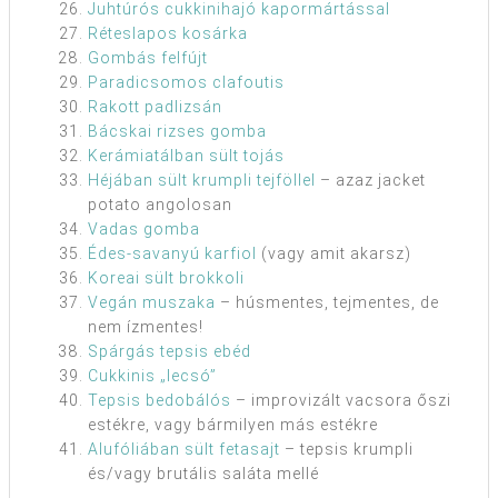
Juhtúrós cukkinihajó kapormártással
Réteslapos kosárka
Gombás felfújt
Paradicsomos clafoutis
Rakott padlizsán
Bácskai rizses gomba
Kerámiatálban sült tojás
Héjában sült krumpli tejföllel
– azaz jacket
potato angolosan
Vadas gomba
Édes-savanyú karfiol
(vagy amit akarsz)
Koreai sült brokkoli
Vegán muszaka
– húsmentes, tejmentes, de
nem ízmentes!
Spárgás tepsis ebéd
Cukkinis „lecsó”
Tepsis bedobálós
– improvizált vacsora őszi
estékre, vagy bármilyen más estékre
Alufóliában sült fetasajt
– tepsis krumpli
és/vagy brutális saláta mellé