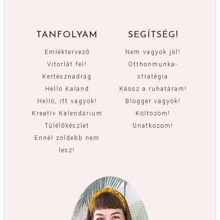
TANFOLYAM
SEGÍTSÉG!
Emléktervező
Nem vagyok jól!
Vitorlát fel!
Otthonmunka-
Kertésznadrág
stratégia
Hello Kaland
Káosz a ruhatáram!
Helló, itt vagyok!
Blogger vagyok!
Kreatív Kalendárium
Költözöm!
Túlélőkészlet
Unatkozom!
Ennél zöldebb nem
lesz!