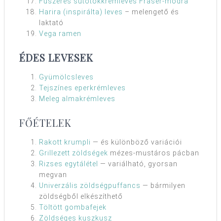
Fűszeres sütőtökkrémleves Fraser-módra
Harira (inspirálta) leves
– melengető és
laktató
Vega ramen
ÉDES LEVESEK
Gyümölcsleves
Tejszínes eperkrémleves
Meleg almakrémleves
FŐÉTELEK
Rakott krumpli
— és különböző variációi
Grillezett zöldségek
mézes-mustáros pácban
Rizses egytálétel
— variálható, gyorsan
megvan
Univerzális zöldségpuffancs
— bármilyen
zöldségből elkészíthető
Töltött gombafejek
Zöldséges kuszkusz