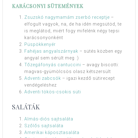
KARÁCSONYI SÜTEMÉNYEK
Zsuzskó nagymamám zserbó receptje
–
elfogult vagyok, na, de ha idén megsütöd, te
is meglátod, miért fogy mifelénk négy tepsi
karácsonyonként
Püspökkenyér
Fahéjas angyalszárnyak
– sütés közben egy
angyal sem sérült meg :)
Tőzegáfonyás cantuccini
– avagy biscotti:
magvas-gyümölcsös olasz kétszersült
Adventi zabcsók
– igazi kezdő sütirecept
vendégeléshez
Adventi tökös-csokis süti
SALÁTÁK
Almás-diós sajtsaláta
Szőlős sajtsaláta
Amerikai káposztasaláta