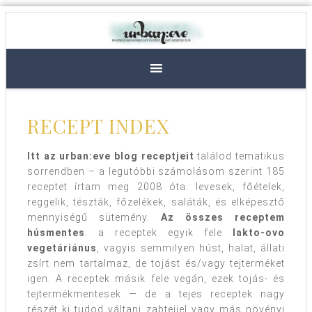
RECEPT INDEX
Itt az urban:eve blog receptjeit
találod tematikus
sorrendben – a legutóbbi számolásom szerint 185
receptet írtam meg 2008 óta: levesek, főételek,
reggelik, tészták, főzelékek, saláták, és elképesztő
mennyiségű sütemény.
Az összes receptem
húsmentes
: a receptek egyik fele
lakto-ovo
vegetáriánus
, vagyis semmilyen húst, halat, állati
zsírt nem tartalmaz, de tojást és/vagy tejterméket
igen. A receptek másik fele vegán, ezek tojás- és
tejtermékmentesek — de a tejes receptek nagy
részét ki tudod váltani zabtejjel vagy más növényi