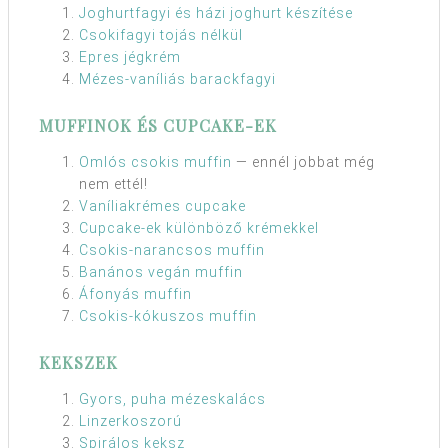
Joghurtfagyi és házi joghurt készítése
Csokifagyi tojás nélkül
Epres jégkrém
Mézes-vaníliás barackfagyi
MUFFINOK ÉS CUPCAKE-EK
Omlós csokis muffin
— ennél jobbat még
nem ettél!
Vaníliakrémes cupcake
Cupcake-ek különböző krémekkel
Csokis-narancsos muffin
Banános vegán muffin
Áfonyás muffin
Csokis-kókuszos muffin
KEKSZEK
Gyors, puha mézeskalács
Linzerkoszorú
Spirálos keksz