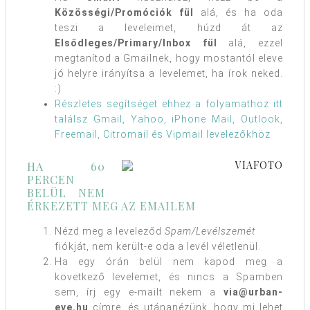
Közösségi/Promóciók fül
alá, és ha oda
teszi a leveleimet, húzd át az
Elsődleges/Primary/Inbox fül
alá, ezzel
megtanítod a Gmailnek, hogy mostantól eleve
jó helyre irányítsa a levelemet, ha írok neked.
:)
Részletes segítséget ehhez a folyamathoz itt
találsz Gmail, Yahoo, iPhone Mail, Outlook,
Freemail, Citromail és Vipmail levelezőkhöz
HA 60
PERCEN
BELÜL NEM
ÉRKEZETT MEG AZ EMAILEM
Nézd meg a leveleződ
Spam/Levélszemét
fiókját, nem került-e oda a levél véletlenül.
Ha egy órán belül nem kapod meg a
következő levelemet, és nincs a Spamben
sem, írj egy e-mailt nekem a
via@urban-
eve.hu
címre, és utánanézünk, hogy mi lehet