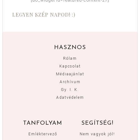
[do_widget id=featured-content-27]
LEGYEN SZÉP NAPOD! :)
HASZNOS
Rólam
Kapcsolat
Médiaajánlat
Archívum
Gy. I. K.
Adatvédelem
TANFOLYAM
SEGÍTSÉG!
Emléktervező
Nem vagyok jól!