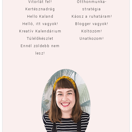
Vitorlát fel!
Otthonmunka-
Kertésznadrág
stratégia
Hello Kaland
Káosz a ruhatáram!
Helló, itt vagyok!
Blogger vagyok!
Kreatív Kalendárium
Költözöm!
Túlélőkészlet
Unatkozom!
Ennél zöldebb nem
lesz!