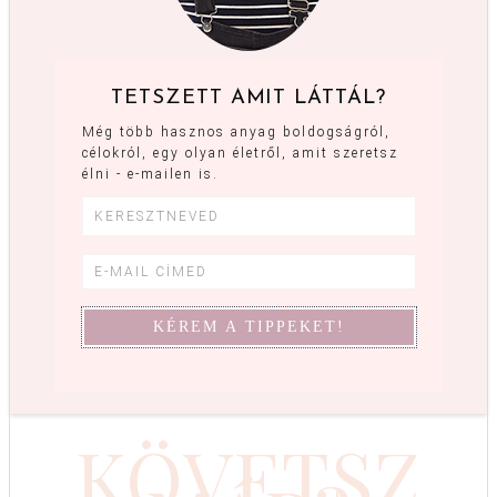
TETSZETT AMIT LÁTTÁL?
Még több hasznos anyag boldogságról,
célokról, egy olyan életről, amit szeretsz
élni - e-mailen is.
KÖVETSZ