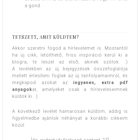
a gond.
TETSZETT, AMIT KÜLDTEM?
Akkor szeretni fogod a hírlevelemet is. Mostantól
ha új cikk, letölthető, friss inspiráció kerül ki a
blogra, te leszel az első, akinek szólok. :)
A levelekben az új bejegyzések összefoglalója
mellett értesíteni foglak az új tanfolyamaimról, és
megkapod azokat az
ingyenes, extra pdf
anyagok
at, amelyeket csak a hírleveleseimnek
küldök ki. :)
A következő levélet hamarosan küldöm, addig is
figyelmedbe ajánlok néhányat a korábbi cikkeim
közül: