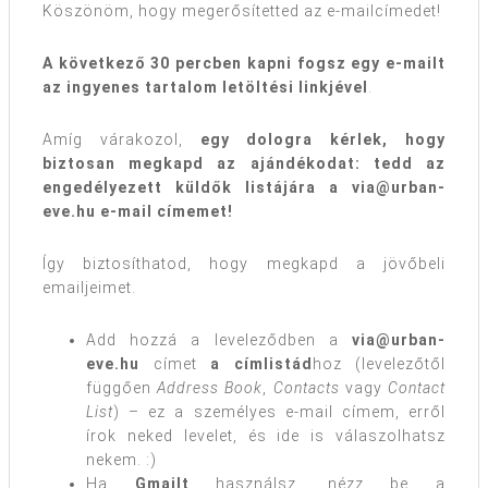
Köszönöm, hogy megerősítetted az e-mailcímedet!
A következő 30 percben kapni fogsz egy e-mailt
az ingyenes tartalom letöltési linkjével
.
Amíg várakozol,
egy dologra kérlek, hogy
biztosan megkapd az ajándékodat: tedd az
engedélyezett küldők listájára a via@urban-
eve.hu e-mail címemet!
Így biztosíthatod, hogy megkapd a jövőbeli
emailjeimet.
Add hozzá a leveleződben a
via@urban-
eve.hu
címet
a címlistád
hoz (levelezőtől
függően
Address Book
,
Contacts
vagy
Contact
List
) – ez a személyes e-mail címem, erről
írok neked levelet, és ide is válaszolhatsz
nekem. :)
Ha
Gmailt
használsz, nézz be a