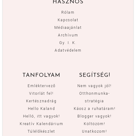
HASZNOS
Rólam
Kapcsolat
Médiaajánlat
Archívum
Gy. I. K.
Adatvédelem
TANFOLYAM
SEGÍTSÉG!
Emléktervező
Nem vagyok jól!
Vitorlát fel!
Otthonmunka-
Kertésznadrág
stratégia
Hello Kaland
Káosz a ruhatáram!
Helló, itt vagyok!
Blogger vagyok!
Kreatív Kalendárium
Költözöm!
Túlélőkészlet
Unatkozom!