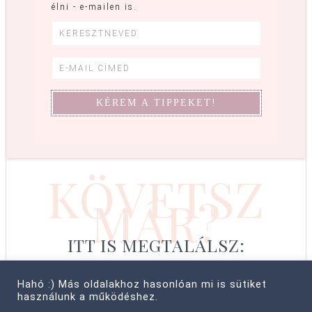
élni - e-mailen is.
KÖVETSZ
MÁR?
ITT IS MEGTALÁLSZ:
Hahó :) Más oldalakhoz hasonlóan mi is sütiket
használunk a működéshez.