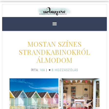
MOSTAN SZÍNES
STRANDKABINOKRÓL
ÁLMODOM
ÍRTA:
VIA
|
8 HOZZÁSZÓLÁS