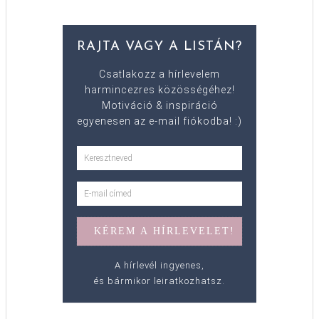
RAJTA VAGY A LISTÁN?
Csatlakozz a hírlevelem
harmincezres közösségéhez!
Motiváció & inspiráció
egyenesen az e-mail fiókodba! :)
A hírlevél ingyenes,
és bármikor leiratkozhatsz.