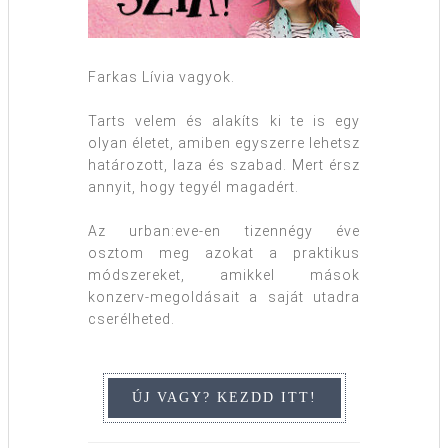
Farkas Lívia vagyok.
Tarts velem és alakíts ki te is egy
olyan életet, amiben egyszerre lehetsz
határozott, laza és szabad. Mert érsz
annyit, hogy tegyél magadért.
Az urban:eve-en tizennégy éve
osztom meg azokat a praktikus
módszereket, amikkel mások
konzerv-megoldásait a saját utadra
cserélheted.