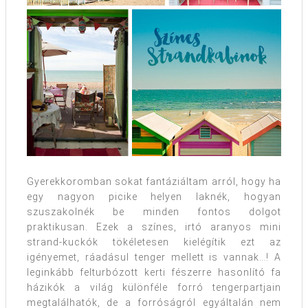
Gyerekkoromban sokat fantáziáltam arról, hogy ha
egy nagyon picike helyen laknék, hogyan
szuszakolnék be minden fontos dolgot
praktikusan. Ezek a színes, irtó aranyos mini
strand-kuckók tökéletesen kielégítik ezt az
igényemet, ráadásul tenger mellett is vannak…! A
leginkább felturbózott kerti fészerre hasonlító fa
házikók a világ különféle forró tengerpartjain
megtalálhatók, de a forróságról egyáltalán nem