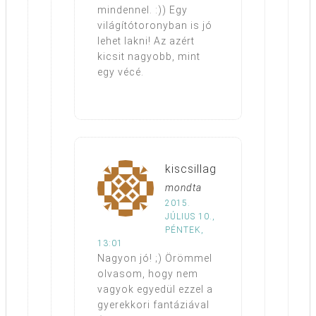
mindennel. :)) Egy
világítótoronyban is jó
lehet lakni! Az azért
kicsit nagyobb, mint
egy vécé.
kiscsillag
mondta
2015.
JÚLIUS 10.,
PÉNTEK,
13:01
Nagyon jó! ;) Örömmel
olvasom, hogy nem
vagyok egyedül ezzel a
gyerekkori fantáziával