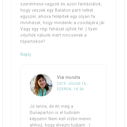
szerelmese vagyok és azon fantáziálok,
hogy veszek egy Balaton parti telket
egyszer, ahova felépítek egy olyan fa
miniházat, hogy mindenki a csodájára jár.
Vagy egy régi faházat újítok fel :) Ilyen
vityillók nálunk mért nincsenek a
tópartokon?
Reply
Via
mondta
2015. JÚLIUS 15.,
SZERDA, 16:34
Jó lenne, de én még a
Dunaparton is el tudnám
képzelni! Nem kell vízbe menni
ahhoz, hogy élvezni tudjam. :)