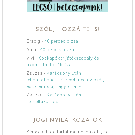
SZÓLJ HOZZÁ TE IS!
Erabig
-
40 perces pizza
Angi
-
40 perces pizza
Vivi
-
Kockapóker játékszabály és
nyomtatható táblázat
Zsuzsa
-
Karácsony utáni
lehangoltság – Keresd meg az okát,
és teremts új hagyományt!
Zsuzsa
-
Karácsony utáni
romeltakarítás
JOGI NYILATKOZATOK
Kérlek, a blog tartalmát ne másold, ne