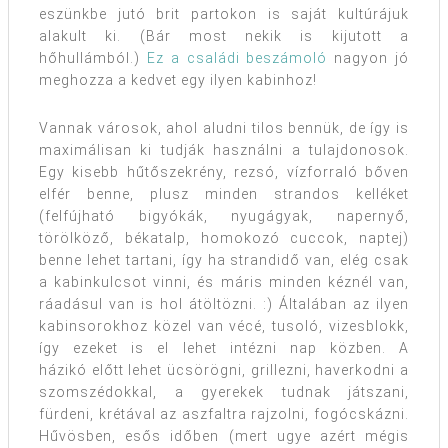
eszünkbe jutó brit partokon is saját kultúrájuk
alakult ki. (Bár most nekik is kijutott a
hőhullámból.)
Ez a családi beszámoló
nagyon jó
meghozza a kedvet egy ilyen kabinhoz!
Vannak városok, ahol aludni tilos bennük, de így is
maximálisan ki tudják használni a tulajdonosok.
Egy kisebb hűtőszekrény, rezsó, vízforraló bőven
elfér benne, plusz minden strandos kelléket
(felfújható bigyókák, nyugágyak, napernyő,
törölköző, békatalp, homokozó cuccok, naptej)
benne lehet tartani, így ha strandidő van, elég csak
a kabinkulcsot vinni, és máris minden kéznél van,
ráadásul van is hol átöltözni. :) Általában az ilyen
kabinsorokhoz közel van vécé, tusoló, vizesblokk,
így ezeket is el lehet intézni nap közben. A
házikó előtt lehet ücsörögni, grillezni, haverkodni a
szomszédokkal, a gyerekek tudnak játszani,
fürdeni, krétával az aszfaltra rajzolni, fogócskázni.
Hűvösben, esős időben (mert ugye azért mégis