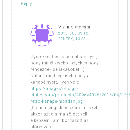
Reply
Vianne
mondta
2015. JÚLIUS 10.,
PÉNTEK, 10:08
Gyerekként én is csináltam ilyet,
hogy minél kisebb helyeken hogy
rendeznék be lakásokat. :)
Nálunk mint legkisebb hely a
kanapé nyert, ilyen volt:
https://images2-hu.gs-
static.com/products/4096×4096/2015/04/07/
retro-kanape-hibatlan.jpg
(ha nem engedi beszúrni a linket,
akkor azt a sima zöldet kell
elképzelni, ami bordázott az
ülőrészen)