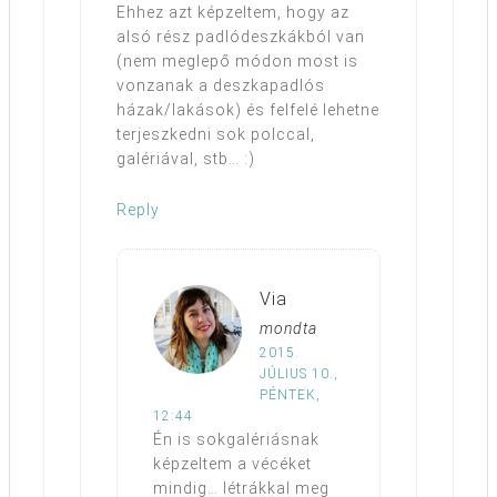
Ehhez azt képzeltem, hogy az
alsó rész padlódeszkákból van
(nem meglepő módon most is
vonzanak a deszkapadlós
házak/lakások) és felfelé lehetne
terjeszkedni sok polccal,
galériával, stb… :)
Reply
Via
mondta
2015.
JÚLIUS 10.,
PÉNTEK,
12:44
Én is sokgalériásnak
képzeltem a vécéket
mindig… létrákkal meg