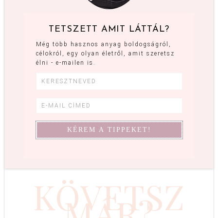
TETSZETT AMIT LÁTTÁL?
Még több hasznos anyag boldogságról,
célokról, egy olyan életről, amit szeretsz
élni - e-mailen is.
KÖVETSZ
MÁR?