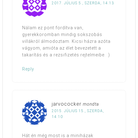
2017. JÚLIUS 5., SZERDA, 14:13
Nálam ez pont fordítva van,
gyerekkoromban mindig sokszobás
villákról álmodoztam. Kicsi házra azóta
vágyom, amióta az élet bevezetett a
takarítás és a rezsifizetés rejtelmeibe. :)
Reply
jarvococker
mondta
2015. JÚLIUS 15., SZERDA,
14:10
Hát én még most is a miniházak