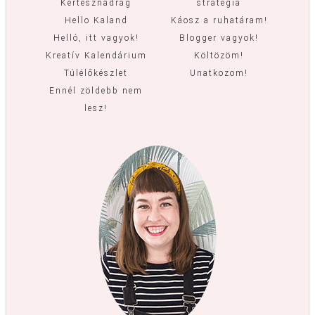
Kertésznadrág
stratégia
Hello Kaland
Káosz a ruhatáram!
Helló, itt vagyok!
Blogger vagyok!
Kreatív Kalendárium
Költözöm!
Túlélőkészlet
Unatkozom!
Ennél zöldebb nem
lesz!