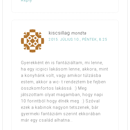
Reply
kiscsillag
mondta
2015. JÚLIUS 10., PÉNTEK, 8:25
Gyerekként én is fantáziáltam, mi lenne,
ha egy icipici lakásom lenne, akkora, mint
a konyhánk volt, vagy amikor túlzásba
estem, akkor a wc- t rendeztem be fejben
összkomfortos lakássá. :) Meg
játszottam olyat magamban, hogy napi
10 forintból hogy élnék meg. :) Szóval
ezek a kabinok nagyon tetszenek, bár
gyermeki fantáziám szerint ekkorában
már egy család alhatna…