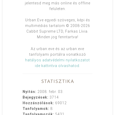
jelentesd meg más online és offline
felületen.
Urban:Eve egyedi szöveges, képi és
multimédiás tartalom © 2008-2026
Cabbit Supreme LTD, Farkas Lívia.
Minden jog fenntartva!
Az urban:eve és az urban:eve
tanfolyami portálra vonatkozó
hatályos adatvédelmi nyilatkozatot
ide kattintva olvashatod
.
STATISZTIKA
Nyitás:
2008. febr. 03.
Bejegyzések:
3714
Hozzászólások:
69012
Tanfolyamok:
8
Tanfolyamozók:
5431