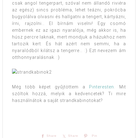
csak angol tengerpart, szóval nem állandó riviéra
az egész) sincs probléma, lehet teázni, pokrócba
bugyolálva olvasni és hallgatni a tengert, kártyázni,
írni, rajzolni… El bírnám viselni! Egy csomó
embernek ez az igazi nyaralója, még akkor is, ha
húsz percre laknak, mert mondjuk a házukhoz nem
tartozik kert. És hát azért nem semmi, ha a
nyaralódból kilátsz a tengerre… :) Ezt nevezem ám
otthonnyaralásnak. :)
Még több képet gyűjtöttem a
Pinteresten
. Mit
szóltok hozzá, melyik a kedvencetek? Ti mire
használnátok a saját strandkabinotokat?
Share
Share
Pin