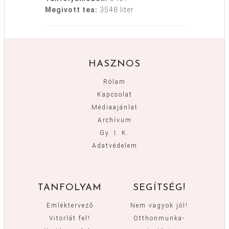
Megivott tea:
3548 liter
HASZNOS
Rólam
Kapcsolat
Médiaajánlat
Archívum
Gy. I. K.
Adatvédelem
TANFOLYAM
SEGÍTSÉG!
Emléktervező
Nem vagyok jól!
Vitorlát fel!
Otthonmunka-