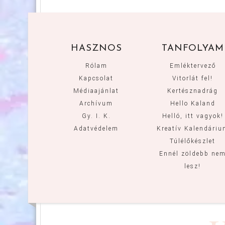
HASZNOS
TANFOLYAM
Rólam
Emléktervező
Kapcsolat
Vitorlát fel!
Médiaajánlat
Kertésznadrág
Archívum
Hello Kaland
Gy. I. K.
Helló, itt vagyok!
Adatvédelem
Kreatív Kalendári
Túlélőkészlet
Ennél zöldebb ne
lesz!