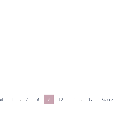
al
1
…
7
8
9
10
11
…
13
Követk