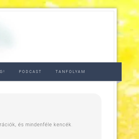
G!
PODCAST
TANFOLYAM
rációk, és mindenféle kencék.