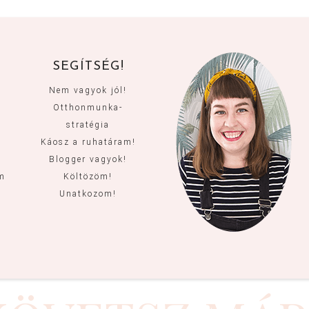
SEGÍTSÉG!
Nem vagyok jól!
Otthonmunka-
stratégia
Káosz a ruhatáram!
Blogger vagyok!
um
Költözöm!
Unatkozom!
m