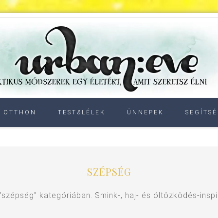
OTTHON
TEST&LÉLEK
ÜNNEPEK
SEGÍTSÉ
SZÉPSÉG
"szépség" kategóriában. Smink-, haj- és öltözködés-inspi