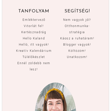
TANFOLYAM
SEGÍTSÉG!
Emléktervező
Nem vagyok jól!
Vitorlát fel!
Otthonmunka-
Kertésznadrág
stratégia
Hello Kaland
Káosz a ruhatáram!
Helló, itt vagyok!
Blogger vagyok!
Kreatív Kalendárium
Költözöm!
Túlélőkészlet
Unatkozom!
Ennél zöldebb nem
lesz!