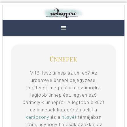
ÜNNEPEK
Mitől lesz ünnep az ünnep? Az
urban:eve ünnepi bejegyzései
segítenek megtalálni a számodra
legjobb ünneplést, legyen szó
bármelyik ünnepről. A legtöbb cikket
az ünnepek kategórián belül a
karácsony
és a
húsvét
témájában
írtam, úgyhogy ha csak azokkal az