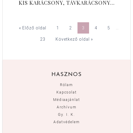
KIS KARÁCSONY, TÁVKARÁCSONY…
« Előző oldal
1
2
3
4
5
…
23
Következő oldal »
HASZNOS
Rólam
Kapcsolat
Médiaajánlat
Archívum
Gy. I. K.
Adatvédelem