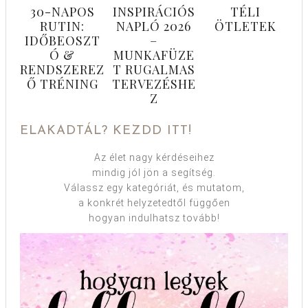
30-NAPOS
INSPIRÁCIÓS
TÉLI
RUTIN:
NAPLÓ 2026
ÖTLETEK
IDŐBEOSZT
–
Ó &
MUNKAFÜZE
RENDSZEREZ
T RUGALMAS
Ő TRÉNING
TERVEZÉSHE
Z
ELAKADTÁL? KEZDD ITT!
Az élet nagy kérdéseihez
mindig jól jön a segítség.
Válassz egy kategóriát, és mutatom,
a konkrét helyzetedtől függően
hogyan indulhatsz tovább!