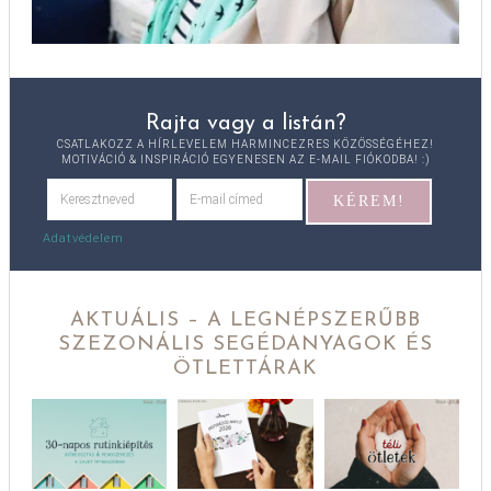
Rajta vagy a listán?
CSATLAKOZZ A HÍRLEVELEM HARMINCEZRES KÖZÖSSÉGÉHEZ!
MOTIVÁCIÓ & INSPIRÁCIÓ EGYENESEN AZ E-MAIL FIÓKODBA! :)
Adatvédelem
AKTUÁLIS – A LEGNÉPSZERŰBB
SZEZONÁLIS SEGÉDANYAGOK ÉS
ÖTLETTÁRAK