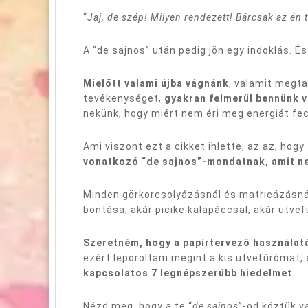
“
Jaj, de szép! Milyen rendezett! Bárcsak az én 
A “de sajnos” után pedig jön egy indoklás.
Mielőtt valami újba vágnánk
, valamit megta
tevékenységet,
gyakran felmerül bennünk v
nekünk, hogy miért nem éri meg energiát fecc
Ami viszont ezt a cikket ihlette, az az, hogy
vonatkozó “de sajnos”-mondatnak, amit ne 
Minden görkorcsolyázásnál és matricázásná
bontása, akár picike kalapáccsal, akár ütvef
Szeretném, hogy a papírtervező használatá
ezért leporoltam megint a kis ütvefúrómat,
kapcsolatos 7 legnépszerűbb hiedelmet
.
Nézd meg, hogy a te “
de sajnos
”-od köztük v