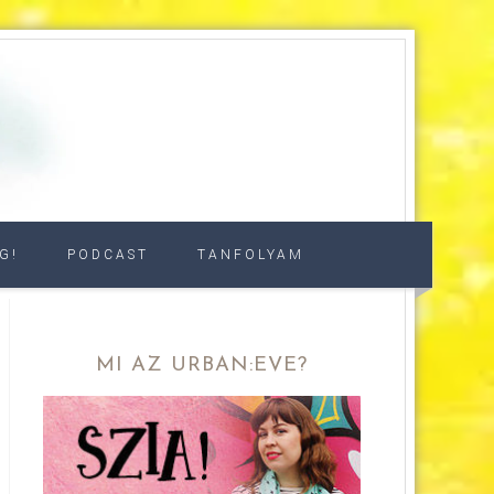
G!
PODCAST
TANFOLYAM
MI AZ URBAN:EVE?