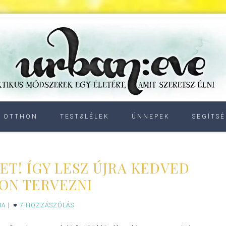
OTTHON
TEST&LÉLEK
ÜNNEPEK
SEGÍTSÉ
CET! ÍGY LESZ ÚJRA KEDVED
ON TERVEZNI
IA
|
7 HOZZÁSZÓLÁS