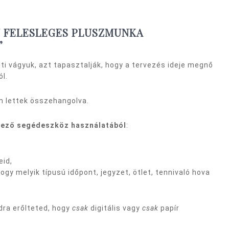
BAN FELESLEGES PLUSZMUNKA
”
nti vágyuk, azt tapasztalják, hogy a tervezés ideje megnő
l.
m lettek összehangolva.
ervező segédeszköz használatából
:
eid,
gy melyik típusú időpont, jegyzet, ötlet, tennivaló hova
dra erőlteted, hogy
csak
digitális vagy
csak
papír