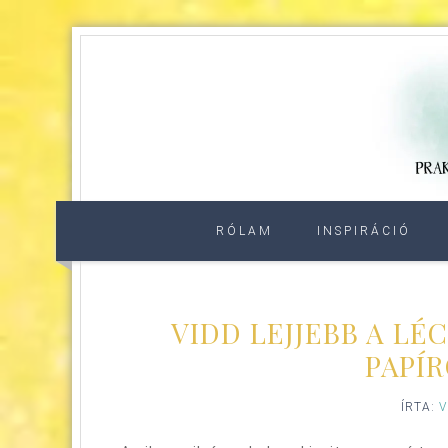
RÓLAM
INSPIRÁCIÓ
VIDD LEJJEBB A LÉ
PAPÍR
ÍRTA:
V