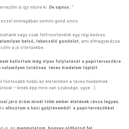
tervezőm is így nézne ki.
De sajnos
…
”
 És ezzel önmagában semmi gond sincs.
nulnánk vagy csak felfrissítenénk egy régi kedves
alamilyen belső, lebeszélő gondolat
, ami elmagyarázza
ölni a jó ötletünkbe.
nem hallottam még olyan folytatását a papírtervezőkre
valamilyen totálisan téves hiedelem táplált
.
l fontosabb hobbi az életemben a téves hiedelmek
úróval – kinek épp mire van szüksége, ugye. :)
val járó öröm minél több ember életének része legyen
,
 és
elhoztam a házi gyűjtésemből a papírtervezőkkel
an-e, és
megmutatom, hogyan oldhatod fel
.