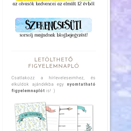
LETÖLTHETŐ
FIGYELEMNAPLÓ
Csatlakozz a hírleveleseimhez, és
elküldök ajándékba egy
nyomtatható
figyelemnaplót
is! :)