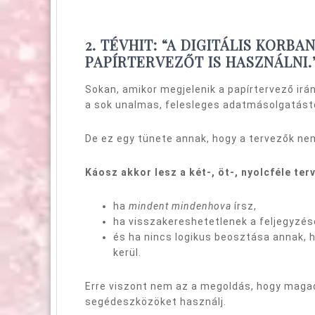
2. TÉVHIT: “A DIGITÁLIS KOR
PAPÍRTERVEZŐT IS HASZNÁLNI.
Sokan, amikor megjelenik a papírtervező irá
a sok unalmas, felesleges adatmásolgatástó
De ez egy tünete annak, hogy a tervezők ne
Káosz akkor lesz a két-, öt-, nyolcféle t
ha
mindent mindenhova
írsz,
ha visszakereshetetlenek a feljegyzés
és ha nincs logikus beosztása annak, ho
kerül.
Erre viszont nem az a megoldás, hogy maga
segédeszközöket használj.