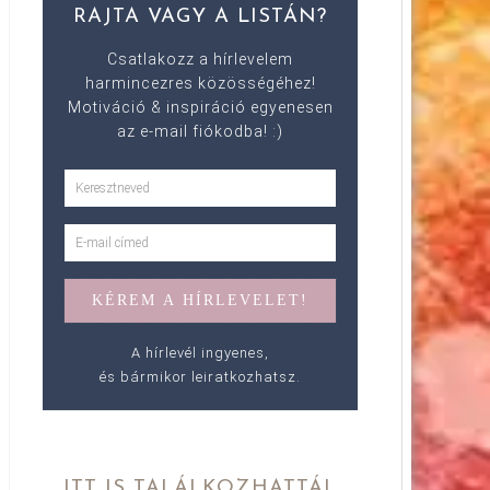
RAJTA VAGY A LISTÁN?
Csatlakozz a hírlevelem
harmincezres közösségéhez!
Motiváció & inspiráció egyenesen
az e-mail fiókodba! :)
A hírlevél ingyenes,
és bármikor leiratkozhatsz.
ITT IS TALÁLKOZHATTÁL