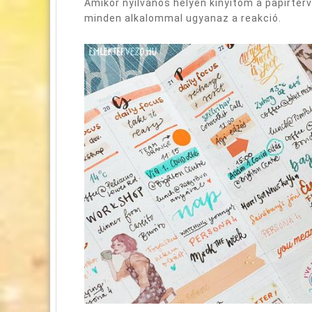
Amikor nyilvános helyen kinyitom a papírterv
minden alkalommal ugyanaz a reakció.