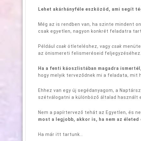
Lehet akárhányféle eszközöd, ami segít té
Még az is rendben van, ha szinte mindent o
csak egyetlen, nagyon konkrét feladatra tar
Például
csak
ötleteléshez, vagy
csak
menüte
az önismereti felismeréseid feljegyzéséhez
Ha a fenti káoszlistában magadra ismertél
hogy melyik terveződnek mi a feladata, mit h
Ehhez van egy új segédanyagom, a Naptárszel
szétválogatni a különböző általad használt 
Nem a papírtervező tehát az Egyetlen, és nem
most a legjobb, akkor is, ha nem az életed
Ha már itt tartunk…