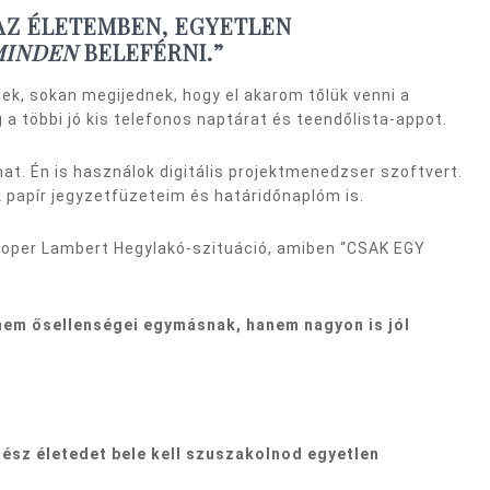
 AZ ÉLETEMBEN, EGYETLEN
MINDEN
BELEFÉRNI.”
ek, sokan megijednek, hogy el akarom tőlük venni a
g a többi jó kis telefonos naptárat és teendőlista-appot.
t. Én is használok digitális projektmenedzser szoftvert.
papír jegyzetfüzeteim és határidőnaplóm is.
toper Lambert Hegylakó-szituáció, amiben “CSAK EGY
 nem ősellenségei egymásnak, hanem nagyon is jól
gész életedet bele kell szuszakolnod egyetlen