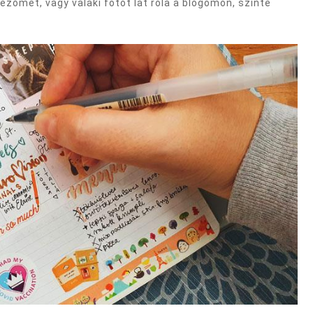
ezőmet, vagy valaki fotót lát róla a blogomon, szinte