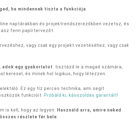
ged, ha mindennek tiszta a funkciója
.
nline naptárakban és projektrendszerezőkben vezetsz, és
tasz fenn papírtervezőt.
rvezéshez, vagy
csak
egy projekt vezetéséhez, vagy
csak
.
, adok egy gyakorlatot
: tisztázd le a magad számára,
ol keresel, és minek hol logikus, hogy létezzen.
ektáló. Ez egy tíz perces technika, ami segít
eszközök funkcióit.
Próbáld ki, káoszoldás garantált!
 is kell, hogy az legyen.
Használd arra, amire neked
 összes részlete fér bele
.