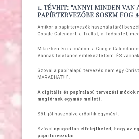
1. TÉVHIT: “ANNYI MINDEN VAN
PAPÍRTERVEZŐBE SOSEM FOG
Amikor a papírtervezők használatáról beszél
Google Calendart, a Trellot, a Todoistet, me
Miközben én is imádom a Google Calendaroma
Vannak telefonos emlékeztetőim. ÉS vannak 
Szóval a papíralapú tervezés nem egy Chris
MARADHAT!!!”.
A digitális és papíralapú tervezési módok
megférnek egymás mellett.
Sőt, jól használva erősítik egymást.
Szóval
nyugodtan elfelejtheted, hogy az e
papírtervezőbe
.