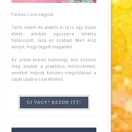
Farkas Lívia vagyok.
Tarts velem és alakíts ki te is egy olyan
életet, amiben egyszerre lehetsz
határozott, laza és szabad. Mert érsz
annyit, hogy tegyél magadért.
Az urban:eve-en tizennégy éve osztom
meg azokat a praktikus módszereket,
amikkel mások konzerv-megoldásait a
saját utadra cserélheted.