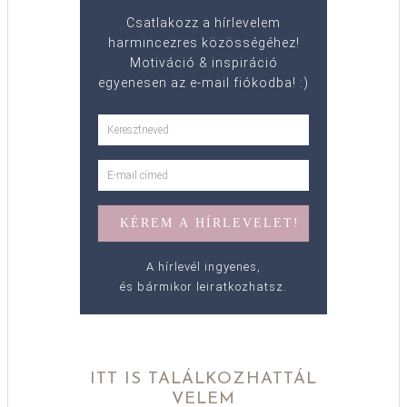
Csatlakozz a hírlevelem
harmincezres közösségéhez!
Motiváció & inspiráció
egyenesen az e-mail fiókodba! :)
A hírlevél ingyenes,
és bármikor leiratkozhatsz.
ITT IS TALÁLKOZHATTÁL
VELEM