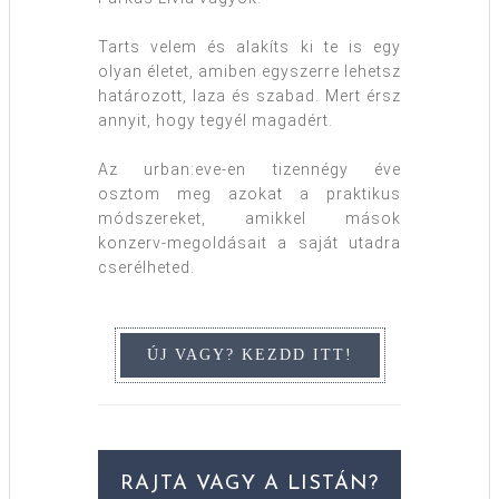
Tarts velem és alakíts ki te is egy
olyan életet, amiben egyszerre lehetsz
határozott, laza és szabad. Mert érsz
annyit, hogy tegyél magadért.
Az urban:eve-en tizennégy éve
osztom meg azokat a praktikus
módszereket, amikkel mások
konzerv-megoldásait a saját utadra
cserélheted.
RAJTA VAGY A LISTÁN?