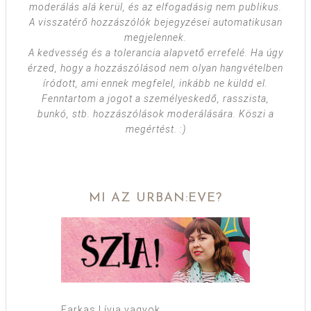
moderálás alá kerül, és az elfogadásig nem publikus.
A visszatérő hozzászólók bejegyzései automatikusan
megjelennek.
A kedvesség és a tolerancia alapvető errefelé. Ha úgy
érzed, hogy a hozzászólásod nem olyan hangvételben
íródott, ami ennek megfelel, inkább ne küldd el.
Fenntartom a jogot a személyeskedő, rasszista,
bunkó, stb. hozzászólások moderálására. Köszi a
megértést. :)
MI AZ URBAN:EVE?
Farkas Lívia vagyok.