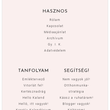
HASZNOS
Rólam
Kapcsolat
Médiaajánlat
Archívum
Gy. I. K.
Adatvédelem
TANFOLYAM
SEGÍTSÉG!
Emléktervező
Nem vagyok jól!
Vitorlát fel!
Otthonmunka-
Kertésznadrág
stratégia
Hello Kaland
Káosz a ruhatáram!
Helló, itt vagyok!
Blogger vagyok!
Kreatív Kalendárium
Költözöm!