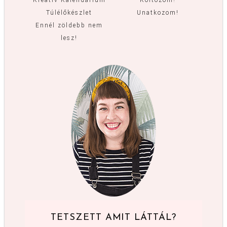
Túlélőkészlet
Unatkozom!
Ennél zöldebb nem
lesz!
TETSZETT AMIT LÁTTÁL?