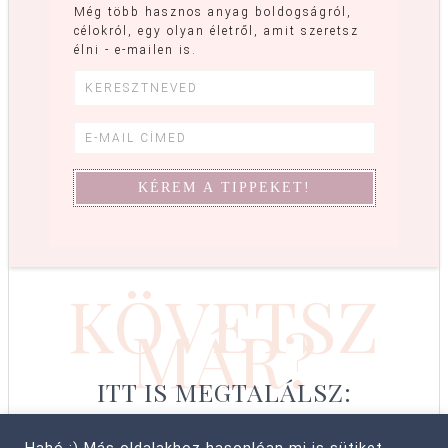
Még több hasznos anyag boldogságról,
célokról, egy olyan életről, amit szeretsz
élni - e-mailen is.
KÖVETSZ
MÁR?
ITT IS MEGTALÁLSZ: