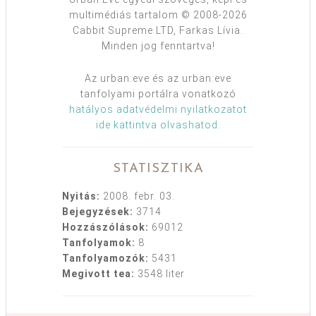
multimédiás tartalom © 2008-2026
Cabbit Supreme LTD, Farkas Lívia.
Minden jog fenntartva!
Az urban:eve és az urban:eve
tanfolyami portálra vonatkozó
hatályos adatvédelmi nyilatkozatot
ide kattintva olvashatod
.
STATISZTIKA
Nyitás:
2008. febr. 03.
Bejegyzések:
3714
Hozzászólások:
69012
Tanfolyamok:
8
Tanfolyamozók:
5431
Megivott tea:
3548 liter