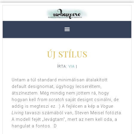
ÚJ STÍLUS
ÍRTA:
VIA
|
Untam a túl standard minimálisan átalakított
default designomat, úgyhogy lecseréltem,
átszíneztem. Még mindig nem jöttem rá, hogy
hogyan kell
from scratch
saját designt csinálni, de
addig is megteszi ez. :) A fejlécen a kép a
Vogue
Living
tavaszi számából van, Steven Meisel fotózta.
A modell fejét „levágtam”, mert az nem kell oda, a
hangulat a fontos. :D