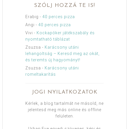
SZÓLJ HOZZÁ TE IS!
Erabig
-
40 perces pizza
Angi
-
40 perces pizza
Vivi
-
Kockapóker játékszabály és
nyomtatható táblázat
Zsuzsa
-
Karácsony utáni
lehangoltság – Keresd meg az okát,
és teremts új hagyományt!
Zsuzsa
-
Karácsony utáni
romeltakarítás
JOGI NYILATKOZATOK
Kérlek, a blog tartalmát ne másold, ne
jelentesd meg más online és offline
felületen.
Urban:Eve egyedi szöveges, képi és