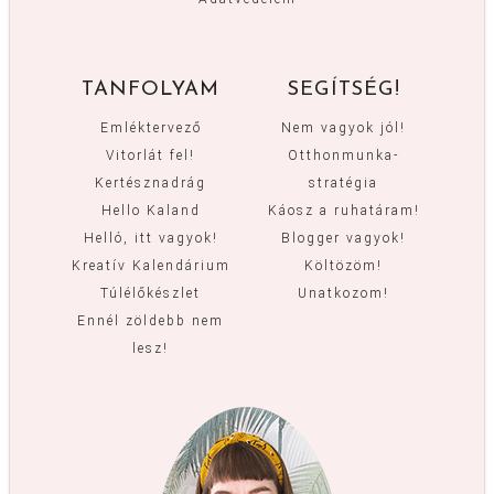
TANFOLYAM
SEGÍTSÉG!
Emléktervező
Nem vagyok jól!
Vitorlát fel!
Otthonmunka-
Kertésznadrág
stratégia
Hello Kaland
Káosz a ruhatáram!
Helló, itt vagyok!
Blogger vagyok!
Kreatív Kalendárium
Költözöm!
Túlélőkészlet
Unatkozom!
Ennél zöldebb nem
lesz!