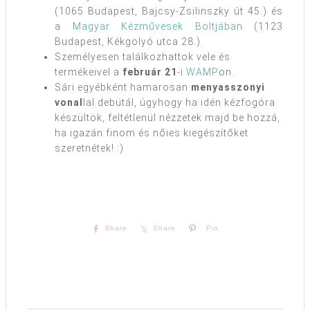
(1065 Budapest, Bajcsy-Zsilinszky út 45.) és
a
Magyar Kézművesek Boltjában
(1123
Budapest, Kékgolyó utca 28.).
Személyesen találkozhattok vele és
termékeivel a
február 21
-i
WAMP
on.
Sári egyébként hamarosan
menyasszonyi
vonal
lal debütál, úgyhogy ha idén kézfogóra
készültök, feltétlenül nézzetek majd be hozzá,
ha igazán finom és nőies kiegészítőket
szeretnétek! :)
Share
Share
Pin