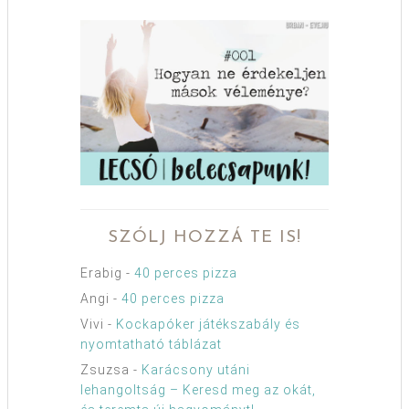
SZÓLJ HOZZÁ TE IS!
Erabig
-
40 perces pizza
Angi
-
40 perces pizza
Vivi
-
Kockapóker játékszabály és
nyomtatható táblázat
Zsuzsa
-
Karácsony utáni
lehangoltság – Keresd meg az okát,