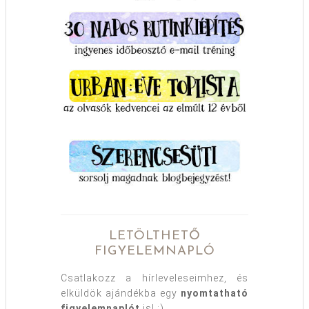
LETÖLTHETŐ
FIGYELEMNAPLÓ
Csatlakozz a hírleveleseimhez, és
elküldök ajándékba egy
nyomtatható
figyelemnaplót
is! :)