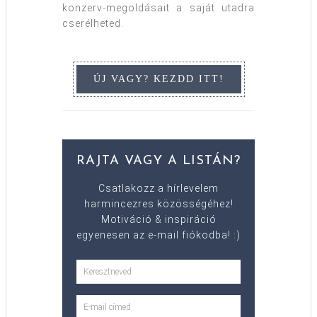
konzerv-megoldásait a saját utadra
cserélheted.
RAJTA VAGY A LISTÁN?
Csatlakozz a hírlevelem
harmincezres közösségéhez!
Motiváció & inspiráció
egyenesen az e-mail fiókodba! :)