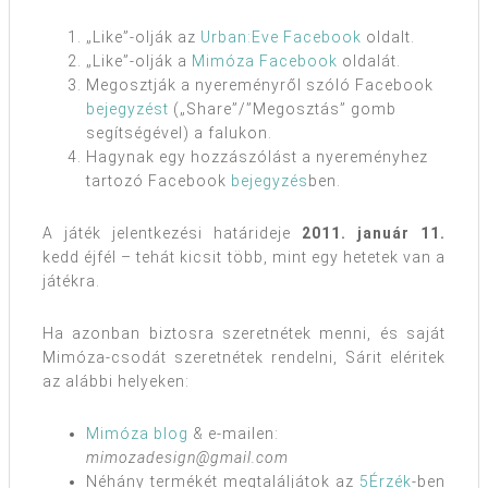
„Like”-olják az
Urban:Eve Facebook
oldalt.
„Like”-olják a
Mimóza Facebook
oldalát.
Megosztják a nyereményről szóló Facebook
bejegyzést
(„Share”/”Megosztás” gomb
segítségével) a falukon.
Hagynak egy hozzászólást a nyereményhez
tartozó Facebook
bejegyzés
ben.
A játék jelentkezési határideje
2011. január 11.
kedd éjfél – tehát kicsit több, mint egy hetetek van a
játékra.
Ha azonban biztosra szeretnétek menni, és saját
Mimóza-csodát szeretnétek rendelni, Sárit eléritek
az alábbi helyeken:
Mimóza blog
& e-mailen:
mimozadesign@gmail.com
Néhány termékét megtaláljátok az
5Érzék
-ben