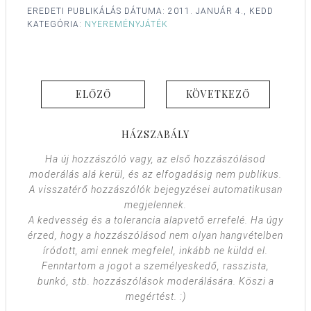
EREDETI PUBLIKÁLÁS DÁTUMA:
2011. JANUÁR 4., KEDD
KATEGÓRIA:
NYEREMÉNYJÁTÉK
ELŐZŐ
KÖVETKEZŐ
HÁZSZABÁLY
Ha új hozzászóló vagy, az első hozzászólásod
moderálás alá kerül, és az elfogadásig nem publikus.
A visszatérő hozzászólók bejegyzései automatikusan
megjelennek.
A kedvesség és a tolerancia alapvető errefelé. Ha úgy
érzed, hogy a hozzászólásod nem olyan hangvételben
íródott, ami ennek megfelel, inkább ne küldd el.
Fenntartom a jogot a személyeskedő, rasszista,
bunkó, stb. hozzászólások moderálására. Köszi a
megértést. :)