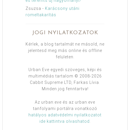
és teremts új hagyományt!
Zsuzsa
-
Karácsony utáni
romeltakarítás
JOGI NYILATKOZATOK
Kérlek, a blog tartalmát ne másold, ne
jelentesd meg más online és offline
felületen.
Urban:Eve egyedi szöveges, képi és
multimédiás tartalom © 2008-2026
Cabbit Supreme LTD, Farkas Lívia.
Minden jog fenntartva!
Az urban:eve és az urban:eve
tanfolyami portálra vonatkozó
hatályos adatvédelmi nyilatkozatot
ide kattintva olvashatod
.