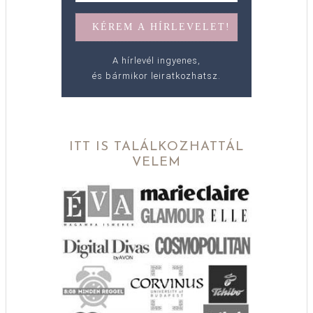
A hírlevél ingyenes,
és bármikor leiratkozhatsz.
ITT IS TALÁLKOZHATTÁL
VELEM