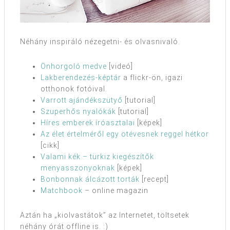
Néhány inspiráló nézegetni- és olvasnivaló.
Önhorgoló medve
[videó]
Lakberendezés-képtár
a flickr-ön, igazi
otthonok fotóival.
Varrott ajándékszütyő
[tutorial]
Szuperhős nyalókák
[tutorial]
Híres emberek íróasztalai
[képek]
Az élet értelméről egy ötévesnek reggel hétkor
[cikk]
Valami kék – türkiz kiegészítők
menyasszonyoknak
[képek]
Bonbonnak álcázott torták
[recept]
Matchbook
– online magazin
Aztán ha „kiolvastátok” az Internetet, töltsetek
néhány órát offline is. :)