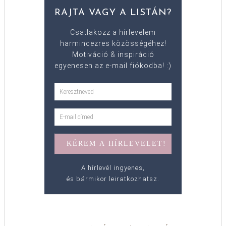
RAJTA VAGY A LISTÁN?
Csatlakozz a hírlevelem
harmincezres közösségéhez!
Motiváció & inspiráció
egyenesen az e-mail fiókodba! :)
A hírlevél ingyenes,
és bármikor leiratkozhatsz.