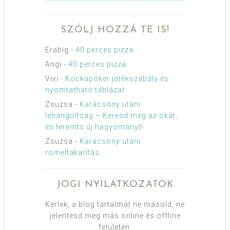
SZÓLJ HOZZÁ TE IS!
Erabig
-
40 perces pizza
Angi
-
40 perces pizza
Vivi
-
Kockapóker játékszabály és
nyomtatható táblázat
Zsuzsa
-
Karácsony utáni
lehangoltság – Keresd meg az okát,
és teremts új hagyományt!
Zsuzsa
-
Karácsony utáni
romeltakarítás
JOGI NYILATKOZATOK
Kérlek, a blog tartalmát ne másold, ne
jelentesd meg más online és offline
felületen.