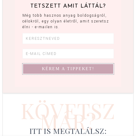
TETSZETT AMIT LÁTTÁL?
Még több hasznos anyag boldogságról,
célokról, egy olyan életről, amit szeretsz
élni - e-mailen is.
KÖVETSZ
MÁR?
ITT IS MEGTALÁLSZ: