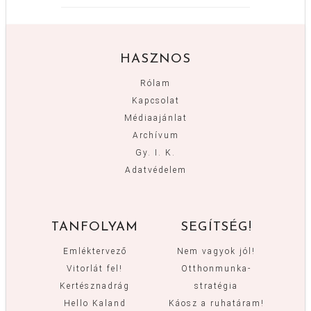
HASZNOS
Rólam
Kapcsolat
Médiaajánlat
Archívum
Gy. I. K.
Adatvédelem
TANFOLYAM
SEGÍTSÉG!
Emléktervező
Nem vagyok jól!
Vitorlát fel!
Otthonmunka-
Kertésznadrág
stratégia
Hello Kaland
Káosz a ruhatáram!