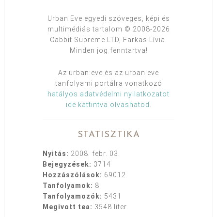
Urban:Eve egyedi szöveges, képi és
multimédiás tartalom © 2008-2026
Cabbit Supreme LTD, Farkas Lívia.
Minden jog fenntartva!
Az urban:eve és az urban:eve
tanfolyami portálra vonatkozó
hatályos adatvédelmi nyilatkozatot
ide kattintva olvashatod
.
STATISZTIKA
Nyitás:
2008. febr. 03.
Bejegyzések:
3714
Hozzászólások:
69012
Tanfolyamok:
8
Tanfolyamozók:
5431
Megivott tea:
3548 liter