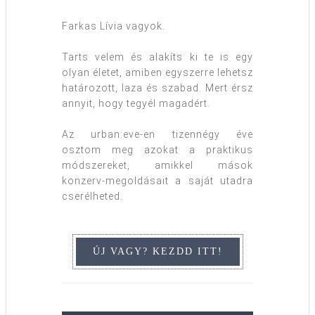
Farkas Lívia vagyok.
Tarts velem és alakíts ki te is egy
olyan életet, amiben egyszerre lehetsz
határozott, laza és szabad. Mert érsz
annyit, hogy tegyél magadért.
Az urban:eve-en tizennégy éve
osztom meg azokat a praktikus
módszereket, amikkel mások
konzerv-megoldásait a saját utadra
cserélheted.