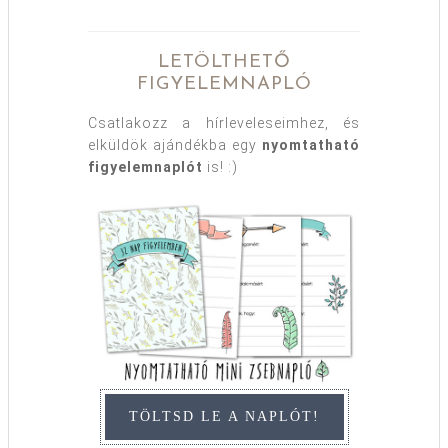
LETÖLTHETŐ
FIGYELEMNAPLÓ
Csatlakozz a hírleveleseimhez, és
elküldök ajándékba egy
nyomtatható
figyelemnaplót
is! :)
TÖLTSD LE A NAPLÓT!