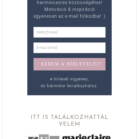
harmincezres közösségéhez!
Motiváció & inspiráció
egyenesen az e-mail fiókodba! :)
A hírlevél ingyenes,
és bármikor leiratkozhatsz.
ITT IS TALÁLKOZHATTÁL
VELEM