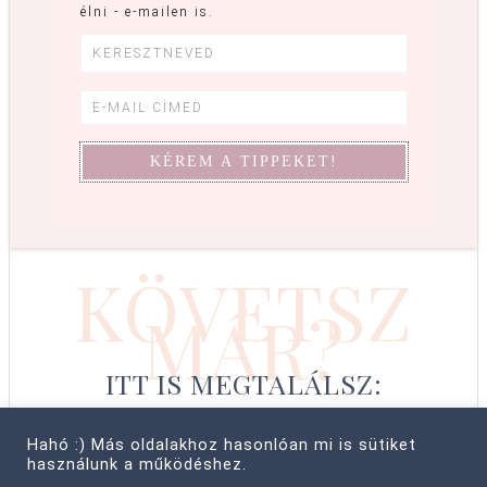
élni - e-mailen is.
KÖVETSZ
MÁR?
ITT IS MEGTALÁLSZ:
Hahó :) Más oldalakhoz hasonlóan mi is sütiket
használunk a működéshez.