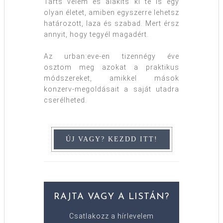
Tarts velem és alakíts ki te is egy
olyan életet, amiben egyszerre lehetsz
határozott, laza és szabad. Mert érsz
annyit, hogy tegyél magadért.
Az urban:eve-en tizennégy éve
osztom meg azokat a praktikus
módszereket, amikkel mások
konzerv-megoldásait a saját utadra
cserélheted.
RAJTA VAGY A LISTÁN?
Csatlakozz a hírlevelem