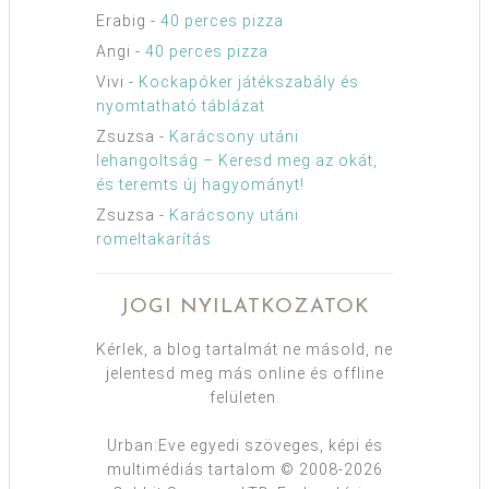
Erabig
-
40 perces pizza
Angi
-
40 perces pizza
Vivi
-
Kockapóker játékszabály és
nyomtatható táblázat
Zsuzsa
-
Karácsony utáni
lehangoltság – Keresd meg az okát,
és teremts új hagyományt!
Zsuzsa
-
Karácsony utáni
romeltakarítás
JOGI NYILATKOZATOK
Kérlek, a blog tartalmát ne másold, ne
jelentesd meg más online és offline
felületen.
Urban:Eve egyedi szöveges, képi és
multimédiás tartalom © 2008-2026