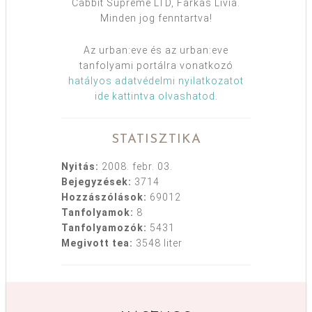
Cabbit Supreme LTD, Farkas Lívia.
Minden jog fenntartva!
Az urban:eve és az urban:eve
tanfolyami portálra vonatkozó
hatályos adatvédelmi nyilatkozatot
ide kattintva olvashatod
.
STATISZTIKA
Nyitás:
2008. febr. 03.
Bejegyzések:
3714
Hozzászólások:
69012
Tanfolyamok:
8
Tanfolyamozók:
5431
Megivott tea:
3548 liter