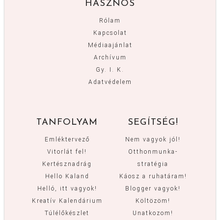
HASZNOS
Rólam
Kapcsolat
Médiaajánlat
Archívum
Gy. I. K.
Adatvédelem
TANFOLYAM
SEGÍTSÉG!
Emléktervező
Nem vagyok jól!
Vitorlát fel!
Otthonmunka-
Kertésznadrág
stratégia
Hello Kaland
Káosz a ruhatáram!
Helló, itt vagyok!
Blogger vagyok!
Kreatív Kalendárium
Költözöm!
Túlélőkészlet
Unatkozom!