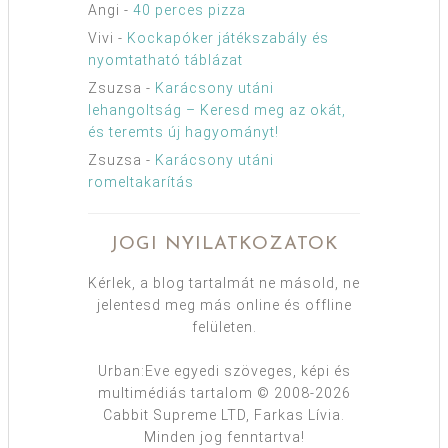
Angi
-
40 perces pizza
Vivi
-
Kockapóker játékszabály és
nyomtatható táblázat
Zsuzsa
-
Karácsony utáni
lehangoltság – Keresd meg az okát,
és teremts új hagyományt!
Zsuzsa
-
Karácsony utáni
romeltakarítás
JOGI NYILATKOZATOK
Kérlek, a blog tartalmát ne másold, ne
jelentesd meg más online és offline
felületen.
Urban:Eve egyedi szöveges, képi és
multimédiás tartalom © 2008-2026
Cabbit Supreme LTD, Farkas Lívia.
Minden jog fenntartva!