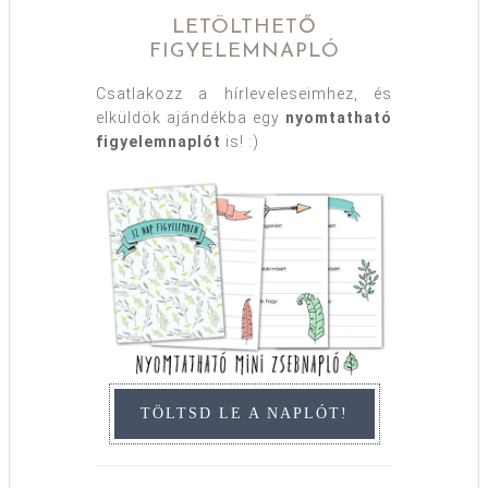
LETÖLTHETŐ
FIGYELEMNAPLÓ
Csatlakozz a hírleveleseimhez, és
elküldök ajándékba egy
nyomtatható
figyelemnaplót
is! :)
TÖLTSD LE A NAPLÓT!