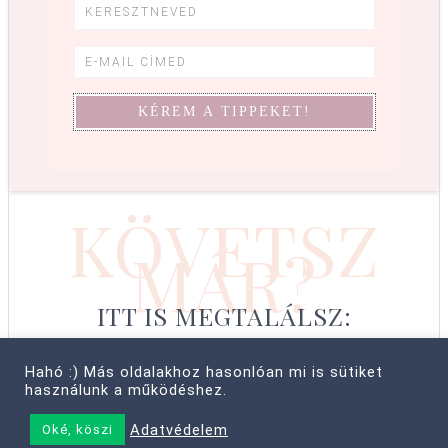
KÖVETSZ
MÁR?
ITT IS MEGTALÁLSZ:
Hahó :) Más oldalakhoz hasonlóan mi is sütiket
használunk a működéshez.
© COPYRIGHT 2008–2026 CABBIT SUPREME LTD, FARKAS LÍVIA
Adatvédelem
Oké, köszi
• MINDEN JOG FENNTARTVA! ·