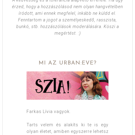
A kedvesség és a tolerancia alapvető errefelé. Ha úgy
érzed, hogy a hozzászólásod nem olyan hangvételben
íródott, ami ennek megfelel, inkább ne küldd el.
Fenntartom a jogot a személyeskedő, rasszista,
bunkó, stb. hozzászólások moderálására. Köszi a
megértést. :)
MI AZ URBAN:EVE?
Farkas Lívia vagyok.
Tarts velem és alakíts ki te is egy
olyan életet, amiben egyszerre lehetsz