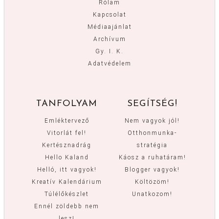
Rólam
Kapcsolat
Médiaajánlat
Archívum
Gy. I. K.
Adatvédelem
TANFOLYAM
SEGÍTSÉG!
Emléktervező
Nem vagyok jól!
Vitorlát fel!
Otthonmunka-
Kertésznadrág
stratégia
Hello Kaland
Káosz a ruhatáram!
Helló, itt vagyok!
Blogger vagyok!
Kreatív Kalendárium
Költözöm!
Túlélőkészlet
Unatkozom!
Ennél zöldebb nem
lesz!