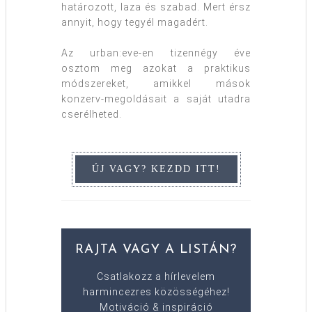
határozott, laza és szabad. Mert érsz
annyit, hogy tegyél magadért.
Az urban:eve-en tizennégy éve
osztom meg azokat a praktikus
módszereket, amikkel mások
konzerv-megoldásait a saját utadra
cserélheted.
RAJTA VAGY A LISTÁN?
Csatlakozz a hírlevelem
harmincezres közösségéhez!
Motiváció & inspiráció