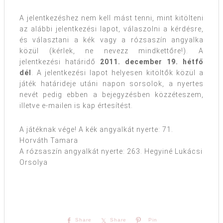
A jelentkezéshez nem kell mást tenni, mint kitölteni
az alábbi jelentkezési lapot, válaszolni a kérdésre,
és választani a kék vagy a rózsaszín angyalka
közül (kérlek, ne nevezz mindkettőre!). A
jelentkezési határidő
2011. december 19. hétfő
dél
. A jelentkezési lapot helyesen kitöltők közül a
játék határideje utáni napon sorsolok, a nyertes
nevét pedig ebben a bejegyzésben közzéteszem,
illetve e-mailen is kap értesítést.
A játéknak vége! A kék angyalkát nyerte: 71.
Horváth Tamara
A rózsaszín angyalkát nyerte: 263. Hegyiné Lukácsi
Orsolya
Share
Share
Pin