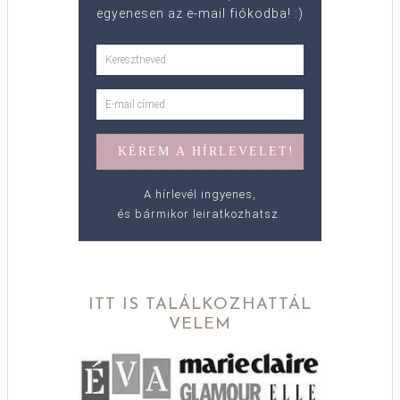
egyenesen az e-mail fiókodba! :)
A hírlevél ingyenes,
és bármikor leiratkozhatsz.
ITT IS TALÁLKOZHATTÁL
VELEM