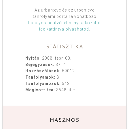
Az urban:eve és az urban:eve
tanfolyami portálra vonatkozó
hatályos adatvédelmi nyilatkozatot
ide kattintva olvashatod
.
STATISZTIKA
Nyitás:
2008. febr. 03.
Bejegyzések:
3714
Hozzászólások:
69012
Tanfolyamok:
8
Tanfolyamozók:
5431
Megivott tea:
3548 liter
HASZNOS