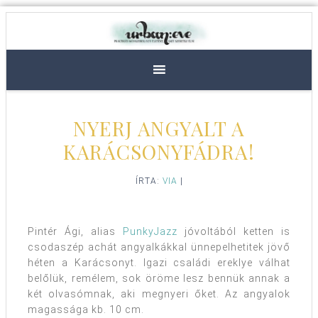
NYERJ ANGYALT A
KARÁCSONYFÁDRA!
ÍRTA:
VIA
|
Pintér Ági, alias
PunkyJazz
jóvoltából ketten is
csodaszép achát angyalkákkal ünnepelhetitek jövő
héten a Karácsonyt. Igazi családi ereklye válhat
belőlük, remélem, sok öröme lesz bennük annak a
két olvasómnak, aki megnyeri őket. Az angyalok
magassága kb. 10 cm.