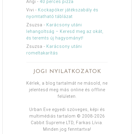
Angi
-
40 perces pizza
Vivi
-
Kockapóker játékszabály és
nyomtatható táblázat
Zsuzsa
-
Karácsony utáni
lehangoltság – Keresd meg az okát,
és teremts új hagyományt!
Zsuzsa
-
Karácsony utáni
romeltakarítás
JOGI NYILATKOZATOK
Kérlek, a blog tartalmát ne másold, ne
jelentesd meg más online és offline
felületen.
Urban:Eve egyedi szöveges, képi és
multimédiás tartalom © 2008-2026
Cabbit Supreme LTD, Farkas Lívia.
Minden jog fenntartva!