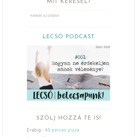
MIT KERESEL?
LECSÓ PODCAST
SZÓLJ HOZZÁ TE IS!
Erabig
-
40 perces pizza