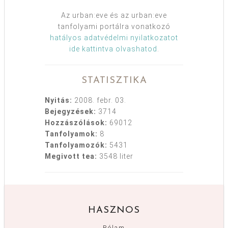
Az urban:eve és az urban:eve
tanfolyami portálra vonatkozó
hatályos adatvédelmi nyilatkozatot
ide kattintva olvashatod
.
STATISZTIKA
Nyitás:
2008. febr. 03.
Bejegyzések:
3714
Hozzászólások:
69012
Tanfolyamok:
8
Tanfolyamozók:
5431
Megivott tea:
3548 liter
HASZNOS
Rólam