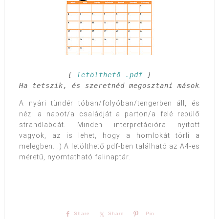
[ 
letölthető .pdf
 ] 

Ha tetszik, és szeretnéd megosztani másokkal,
A nyári tündér tóban/folyóban/tengerben áll, és
nézi a napot/a családját a parton/a felé repülő
strandlabdát. Minden interpretációra nyitott
vagyok, az is lehet, hogy a homlokát törli a
melegben. :) A letölthető pdf-ben található az A4-es
méretű, nyomtatható falinaptár.
Share
Share
Pin