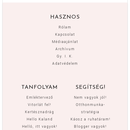
HASZNOS
Rólam
Kapcsolat
Médiaajánlat
Archívum
Gy. I. K.
Adatvédelem
TANFOLYAM
SEGÍTSÉG!
Emléktervező
Nem vagyok jól!
Vitorlát fel!
Otthonmunka-
Kertésznadrág
stratégia
Hello Kaland
Káosz a ruhatáram!
Helló, itt vagyok!
Blogger vagyok!