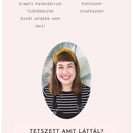
Kreatív Kalendárium
Költözöm!
Túlélőkészlet
Unatkozom!
Ennél zöldebb nem
lesz!
TETSZETT AMIT LÁTTÁL?