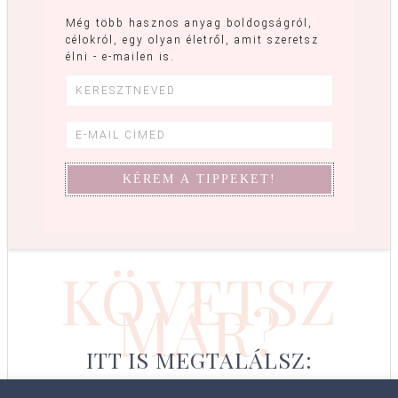
Még több hasznos anyag boldogságról,
célokról, egy olyan életről, amit szeretsz
élni - e-mailen is.
KÖVETSZ
MÁR?
ITT IS MEGTALÁLSZ: