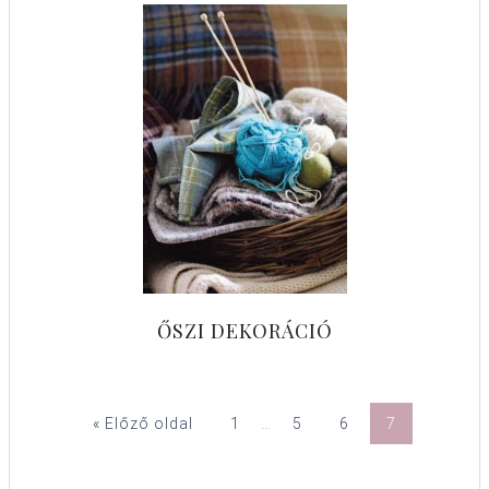
ŐSZI DEKORÁCIÓ
« Előző oldal
1
…
5
6
7