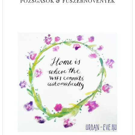
POZSGÁSOK & FŰSZERNÖVÉNYEK