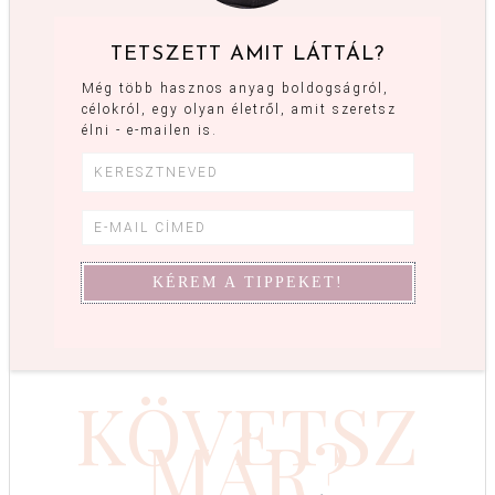
TETSZETT AMIT LÁTTÁL?
Még több hasznos anyag boldogságról,
célokról, egy olyan életről, amit szeretsz
élni - e-mailen is.
KÖVETSZ
MÁR?