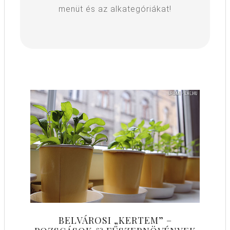
menüt és az alkategóriákat!
BELVÁROSI „KERTEM” –