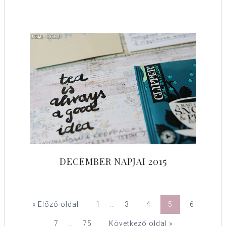
DECEMBER NAPJAI 2015
« Előző oldal
1
…
3
4
5
6
7
…
75
Következő oldal »