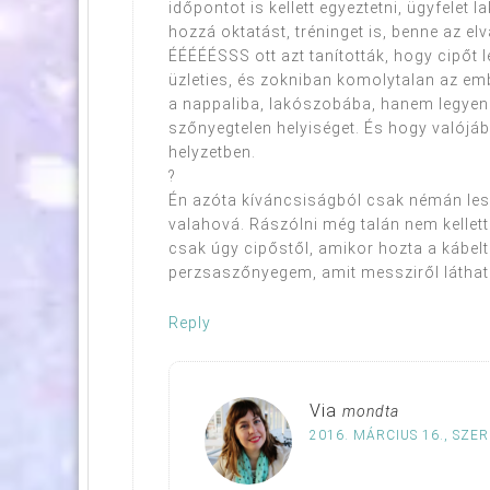
időpontot is kellett egyeztetni, ügyfelet
hozzá oktatást, tréninget is, benne az el
ÉÉÉÉÉSSS ott azt tanították, hogy cipőt le
üzleties, és zokniban komolytalan az emb
a nappaliba, lakószobába, hanem legyen 
szőnyegtelen helyiséget. És hogy valójában
helyzetben.
?
Én azóta kíváncsiságból csak némán les
valahová. Rászólni még talán nem kellett
csak úgy cipőstől, amikor hozta a kábelt
perzsaszőnyegem, amit messziről láthatóan
Reply
Via
mondta
2016. MÁRCIUS 16., SZER