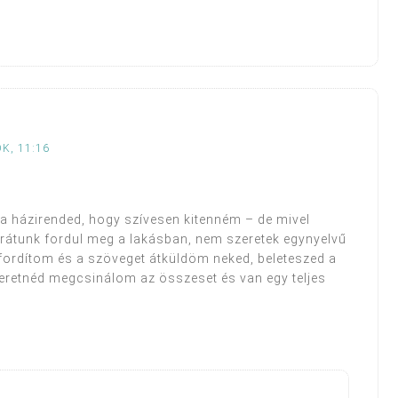
K, 11:16
 a házirended, hogy szívesen kitenném – de mivel
átunk fordul meg a lakásban, nem szeretek egynyelvű
efordítom és a szöveget átküldöm neked, beleteszed a
eretnéd megcsinálom az összeset és van egy teljes