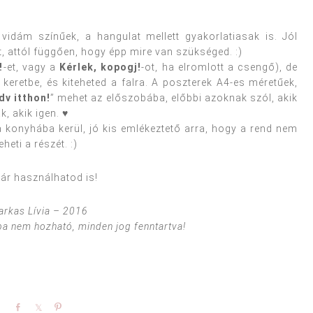
 vidám színűek, a hangulat mellett gyakorlatiasak is. Jól
, attól függően, hogy épp mire van szükséged. :)
!
-et, vagy a
Kérlek, kopogj!
-ot, ha elromlott a csengő), de
keretbe, és kiteheted a falra. A poszterek A4-es méretűek,
dv itthon!
” mehet az előszobába, előbbi azoknak szól, akik
, akik igen. ♥
 konyhába kerül, jó kis emlékeztető arra, hogy a rend nem
heti a részét. :)
már használhatod is!
arkas Lívia – 2016
a nem hozható, minden jog fenntartva!
Share
Share
Pin