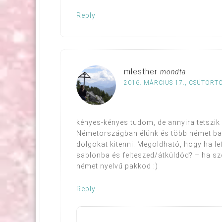
Reply
mlesther
mondta
2016. MÁRCIUS 17., CSÜTÖRTÖ
kényes-kényes tudom, de annyira tetszik
Németországban élünk és több német bar
dolgokat kitenni. Megoldható, hogy ha l
sablonba és felteszed/átküldöd? – ha sz
német nyelvű pakkod :)
Reply