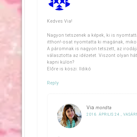
Kedves Via!
Nagyon tetszenek a képek, ki is nyomta
itthon!-osat nyomtatta ki magának, mikor
A páromnak is nagyon tetszett, az irodáj
választotta az idézetet. Viszont olyan hát
kapni külön?
Előre is köszi: Ildikó
Reply
Via
mondta
2016. ÁPRILIS 24., VASÁR