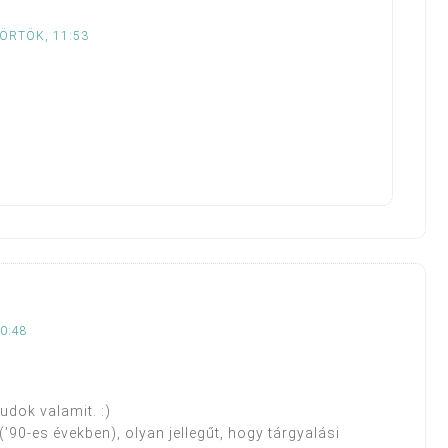
TÖRTÖK, 11:53
0:48
udok valamit. :)
90-es években), olyan jellegűt, hogy tárgyalási