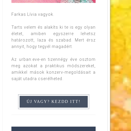
Farkas Lívia vagyok.
Tarts velem és alakíts ki te is egy olyan
életet, amiben egyszerre lehetsz
határozott, laza és szabad. Mert érsz
annyit, hogy tegyél magadért.
Az urban:eve-en tizennégy éve osztom
meg azokat a praktikus módszereket,
amikkel mások konzerv-megoldásait a
saját utadra cserélheted.