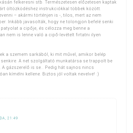
 lakásán felkeresni stb. Természetesen előzetesen kaptak
várt öltözködéshez instrukciókkal többek között.
venni – akármi történjen is -, tilos, mert az nem
er. Inkább javasolták, hogy ne tolongjon befelé senki
patyolat a cipője, és célozza meg benne a
 nem is lenne való a cipő-levételt firtatni ilyen
ek a szemem sarkából, ki mit művel, amikor belép
 senkire. A net szolgáltató munkatársa se trappolt be
. A gázszerelő is se… Pedig hát sajnos nincs
 kímélni kellene. Biztos jól voltak nevelve! :)
DA, 21:49