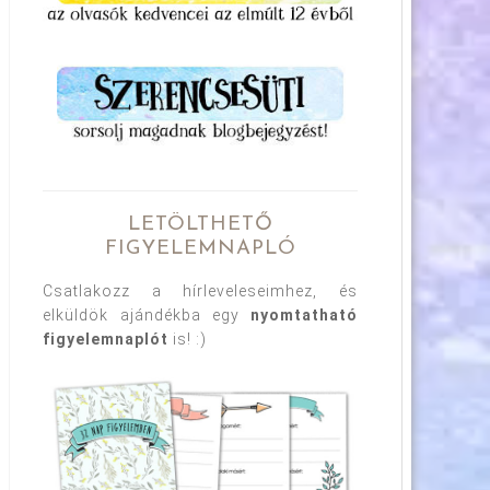
LETÖLTHETŐ
FIGYELEMNAPLÓ
Csatlakozz a hírleveleseimhez, és
elküldök ajándékba egy
nyomtatható
figyelemnaplót
is! :)