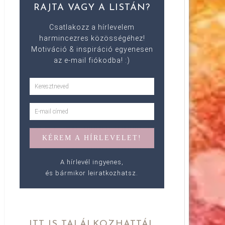
RAJTA VAGY A LISTÁN?
Csatlakozz a hírlevelem
harmincezres közösségéhez!
Motiváció & inspiráció egyenesen
az e-mail fiókodba! :)
A hírlevél ingyenes,
és bármikor leiratkozhatsz.
ITT IS TALÁLKOZHATTÁL