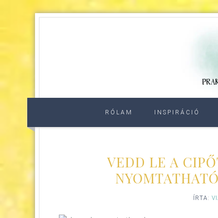
RÓLAM
INSPIRÁCIÓ
VEDD LE A CIPŐ
NYOMTATHATÓ
ÍRTA:
V