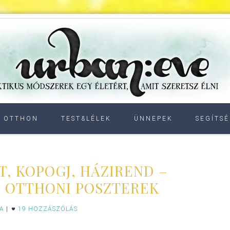
OTTHON
TEST&LÉLEK
ÜNNEPEK
SEGÍTSÉ
T, KOPOGJ, HÁZIREND –
 OTTHONI POSZTEREK
IA
|
19 HOZZÁSZÓLÁS