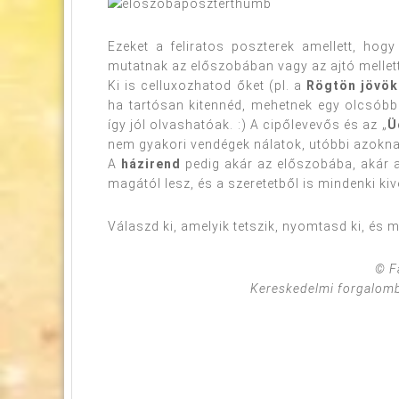
Ezeket a feliratos poszterek amellett, hogy
mutatnak az előszobában vagy az ajtó mellett
Ki is celluxozhatod őket (pl. a
Rögtön jövök
ha tartósan kitennéd, mehetnek egy olcsóbb 
így jól olvashatóak. :) A cipőlevevős és az „
Ü
nem gyakori vendégek nálatok, utóbbi azoknak
A
házirend
pedig akár az előszobába, akár a
magától lesz, és a szeretetből is mindenki kive
Válaszd ki, amelyik tetszik, nyomtasd ki, és 
© F
Kereskedelmi forgalomb