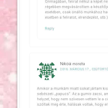
Önmagában, felirat nélkül a képet 
régebben megvásároltam a készítőjét
esetében, csak önálló munkához has
esetben a feliratot, elrendezést, stb.
Reply
Nikoa
mondta
2016. MÁRCIUS 17., CSÜTÖRTÖ
Amikor a munkám miatt sokat jártam kis
sebészeti „papucs”. Az a gumis zacsi, a
helyzet, hogy nem szívesen vettem le a 
szóltak meg érte, hálásak voltak, hogy err