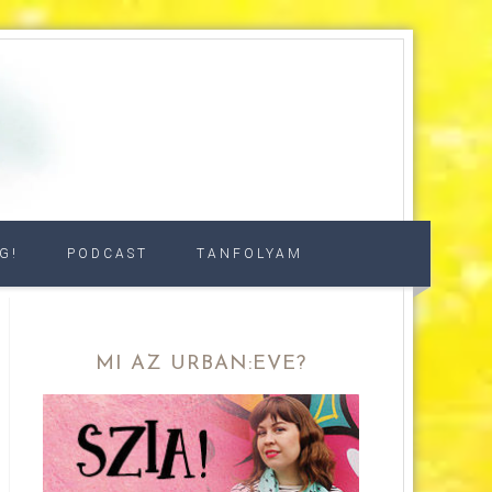
G!
PODCAST
TANFOLYAM
MI AZ URBAN:EVE?