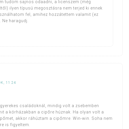
nem tudom sajnos odaadni, a licenszem (még
ől) ilyen típusú megosztásra nem terjed ki ennek
ználhatom fel, amihez hozzátettem valamit (ez
). Ne haragudj.
K, 11:24
gyerekes családoknál, mindig volt a zsebemben
mit a kórházakban a cipőre húznak. Ha olyan volt a
cipőmet, akkor ráhúztam a cipőmre. Win-win. Soha nem
e is figyeltem.