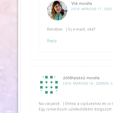
Via
mondta
2016. MÁRCIUS 17., CSÜ
Rendben. :) Írj e-mailt, oké?
Reply
zöldnyussz
mondta
2016. MÁRCIUS 16., SZERDA, 2
Na várjatok. :) Ehhez a cipőzéshez én is t
Egy ismerősöm üzletkötőként dolgozott (’