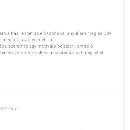
ttam a házirendet az előszobába, anyukám meg az Üdv
 meglátta az enyémet. :-)
ába szeretnék egy motiváló posztert, amire ő
térrel szeretné, amilyen a házirendé, azt meg lehet
NAP, 16:51