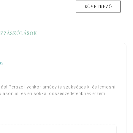
KÖVETKEZŐ
ZZÁSZÓLÁSOK
42
sás! Persze ilyenkor amúgy is szükséges ki és lemosni
guláson is, és én sokkal összeszedetebbnek érzem