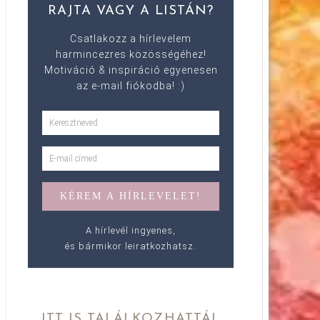
RAJTA VAGY A LISTÁN?
Csatlakozz a hírlevelem
harmincezres közösségéhez!
Motiváció & inspiráció egyenesen
az e-mail fiókodba! :)
A hírlevél ingyenes,
és bármikor leiratkozhatsz.
ITT IS TALÁLKOZHATTÁL