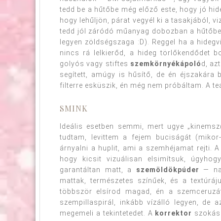
tedd be a hűtőbe még előző este, hogy jó h
hogy lehűljön, párat vegyél ki a tasakjából, 
tedd jól záródó műanyag dobozban a hűtőbe 
legyen zöldségszaga :D). Reggel ha a hideg
nincs rá lelkierőd, a hideg törlőkendődet 
golyós vagy stiftes
szemkörnyékápoló
d, az
segített, amúgy is hűsítő, de én éjszakára 
filterre esküszik, én még nem próbáltam. A t
SMINK
Ideális esetben semmi, mert ugye „kinemsz
tudtam, levittem a fejem buciságát (mikor-
árnyalni a huplit, ami a szemhéjamat rejti. 
hogy kicsit vizuálisan elsimítsuk, úgyho
garantáltan matt, a
szemöldökpúder
— nag
mattak, természetes színűek, és a textúrá
többször elsírod magad, én a szemceruzá
szempillaspirál, inkább vízálló legyen, de 
megemeli a tekintetedet. A
korrektor
szokás 