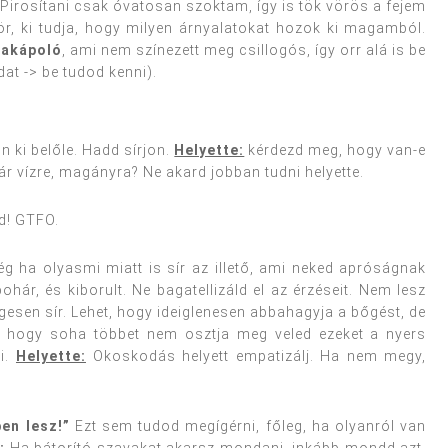
. Pirosítani csak óvatosan szoktam, így is tök vörös a fejem
r, ki tudja, hogy milyen árnyalatokat hozok ki magamból.
ajakápoló
, ami nem színezett meg csillogós, így orr alá is be
dat -> be tudod kenni).
n ki belőle. Hadd sírjon.
Helyette:
kérdezd meg, hogy van-e
ár vízre, magányra? Ne akard jobban tudni helyette.
! GTFO.
 ha olyasmi miatt is sír az illető, ami neked apróságnak
ohár, és kiborult. Ne bagatellizáld el az érzéseit. Nem lesz
egesen sír. Lehet, hogy ideiglenesen abbahagyja a bőgést, de
 hogy soha többet nem osztja meg veled ezeket a nyers
ni.
Helyette:
Okoskodás helyett empatizálj. Ha nem megy,
en lesz!”
Ezt sem tudod megígérni, főleg, ha olyanról van
:
Ha bátorító szavakat akarsz mondani, inkább mondd azt,