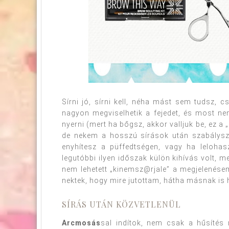
Sírni jó, sírni kell, néha mást sem tudsz,
nagyon megviselhetik a fejedet, és most n
nyerni (mert ha bőgsz, akkor valljuk be, ez 
de nekem a hosszú sírások után szabálys
enyhítesz a püffedtségen, vagy ha leloha
legutóbbi ilyen időszak külön kihívás volt, 
nem lehetett „kinemsz@rjale” a megjelenés
nektek, hogy mire jutottam, hátha másnak is
SÍRÁS UTÁN KÖZVETLENÜL
Arcmosás
sal indítok, nem csak a hűsítés 