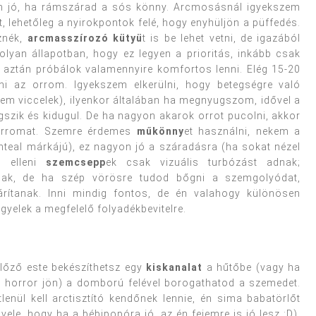
m jó, ha rámszárad a sós könny. Arcmosásnál igyekszem
 lehetőleg a nyirokpontok felé, hogy enyhüljön a püffedés.
znék,
arcmasszírozó kütyü
t is be lehet vetni, de igazából
yan állapotban, hogy ez legyen a prioritás, inkább csak
 aztán próbálok valamennyire komfortos lenni. Elég 15-20
i az orrom. Igyekszem elkerülni, hogy betegségre való
nem viccelek), ilyenkor általában ha megnyugszom, idővel a
szik és kidugul. De ha nagyon akarok orrot pucolni, akkor
 orromat. Szemre érdemes
műkönny
et használni, nekem a
nteal márkájú), ez nagyon jó a száradásra (ha sokat nézel
s elleni
szemcsepp
ek csak vizuális turbózást adnak;
znak, de ha szép vörösre tudod bőgni a szemgolyódat,
árítanak. Inni mindig fontos, de én valahogy különösen
gyelek a megfelelő folyadékbevitelre.
előző este bekészíthetsz egy
kiskanalat
a hűtőbe (vagy ha
em horror jön) a domború felével borogathatod a szemedet.
tlenül kell arctisztító kendőnek lennie, én sima babatörlőt
le, hogy ha a bébipopóra jó, az én fejemre is jó lesz :D),