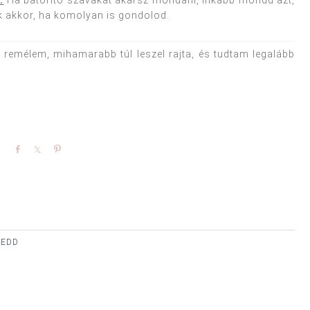
ak akkor, ha komolyan is gondolod.
, remélem, mihamarabb túl leszel rajta, és tudtam legalább
Share
Share
Pin
KEDD