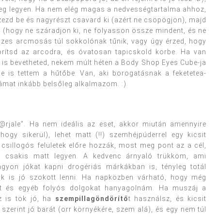
ideg legyen. Ha nem elég magas a nedvességtartalma ahhoz,
vizezd be és nagyrészt csavard ki (azért ne csöpögjön), majd
(hogy ne száradjon ki, ne folyasson össze mindent, és ne
vizes arcmosás túl sokkolónak tűnik, vagy úgy érzed, hogy
borítsd az arcodra, és óvatosan tapicskold körbe. Ha van
t is bevetheted, nekem múlt héten a Body Shop Eyes Cube-ja
be is tettem a hűtőbe. Van, aki borogatásnak a feketetea-
eámat inkább belsőleg alkalmazom. :)
@rjale”. Ha nem ideális az eset, akkor miután amennyire
hogy sikerül), lehet matt (!!) szemhéjpúderrel egy kicsit
A csillogós felületek előre hozzák, most meg pont az a cél,
gy csakis matt legyen. A kedvenc árnyaló trükköm, ami
yon jókat kapni drogériás márkákban is, tényleg totál
juk is jó szokott lenni. Ha napközben várható, hogy még
t és egyéb folyós dolgokat hanyagolnám. Ha muszáj a
az is tök jó, ha
szempillagöndörítő
t használsz, és kicsit
szerint jó barát (orr környékére, szem alá), és egy nem túl