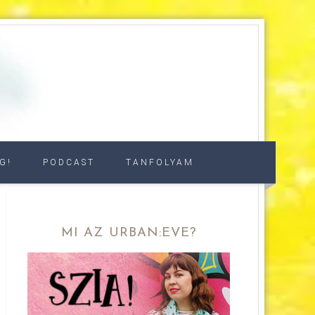
G!
PODCAST
TANFOLYAM
MI AZ URBAN:EVE?