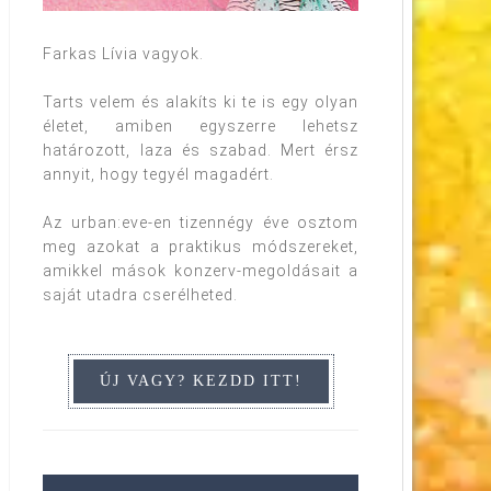
Farkas Lívia vagyok.
Tarts velem és alakíts ki te is egy olyan
életet, amiben egyszerre lehetsz
határozott, laza és szabad. Mert érsz
annyit, hogy tegyél magadért.
Az urban:eve-en tizennégy éve osztom
meg azokat a praktikus módszereket,
amikkel mások konzerv-megoldásait a
saját utadra cserélheted.