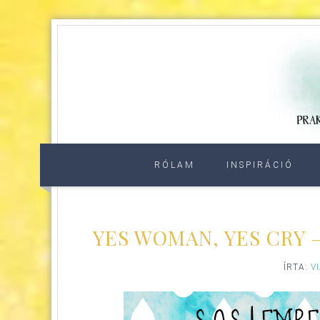
RÓLAM
INSPIRÁCIÓ
YES WOMAN, YES CRY 
ÍRTA:
V