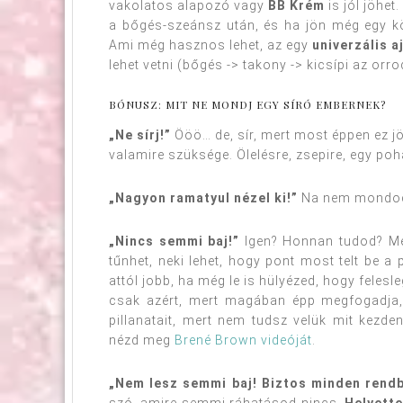
vakolatos alapozó vagy
BB Krém
is jól jöhet
a bőgés-szeánsz után, és ha jön még egy kö
Ami még hasznos lehet, az egy
univerzális 
lehet vetni (bőgés -> takony -> kicsípi az orro
BÓNUSZ: MIT NE MONDJ EGY SÍRÓ EMBERNEK?
„Ne sírj!”
Ööö… de, sír, mert most éppen ez jö
valamire szüksége. Ölelésre, zsepire, egy poh
„Nagyon ramatyul nézel ki!”
Na nem mondod
„Nincs semmi baj!”
Igen? Honnan tudod? Még
tűnhet, neki lehet, hogy pont most telt be a p
attól jobb, ha még le is hülyézed, hogy felesl
csak azért, mert magában épp megfogadja,
pillanatait, mert nem tudsz velük mit kezde
nézd meg
Brené Brown videóját
.
„Nem lesz semmi baj! Biztos minden rendb
szó, amire semmi ráhatásod nincs.
Helyette