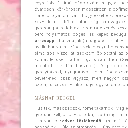
egybefolyik” című műsorszám megy, és ne
óvatosan, körkörösen masszírozni a pofimat,
Ha épp olyanom van, hogy ezzel elszórako
közvetlenül a bőgés után még nem vagyok ol
gyorsan pacsálok az arcomra vizet és kész,
perc folyamatos bőgés, és képes beduguln
orrcsepp
et használjak (a függőség miatt – 
nyálkahártya is szépen velem együtt megnyug
sima sós vízzel át szoktam öblögetni az
kontaktlencse miatt amúgy is van itthon (Ge
monitort, szintén hasznos). A pirosodá
gyógyítással, nyugtatással nem foglalko
bevetheted, csak vigyázz, mert nagyon sz
szomjas leszek ilyenkor, úgyhogy külön odafi
MÁSNAP REGGEL
Hűsítek, masszírozok, romeltakarítok. Még 
gyorsan kell, a fagyasztóba), és (nyugi, n
Ha van jó
nedves törlőkendő
d (nem felté
használok — DM sajátmárkás –, úgy vagyok ve