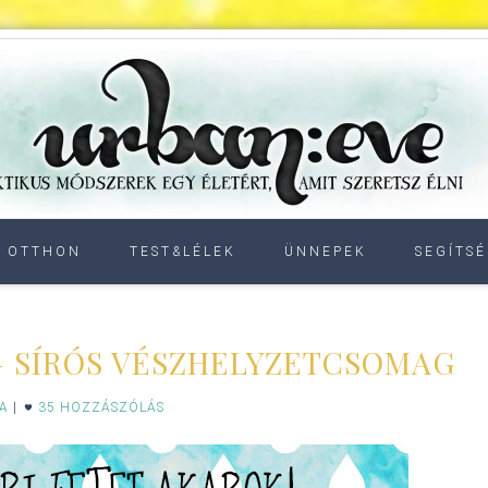
OTTHON
TEST&LÉLEK
ÜNNEPEK
SEGÍTSÉ
– SÍRÓS VÉSZHELYZETCSOMAG
IA
|
35 HOZZÁSZÓLÁS