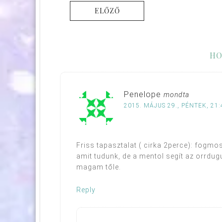
ELŐZŐ
HO
Penelope
mondta
2015. MÁJUS 29., PÉNTEK, 21:
Friss tapasztalat ( cirka 2perce): fogmo
amit tudunk, de a mentol segít az orrdu
magam tőle.
Reply