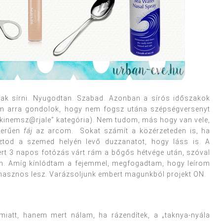
 csak sírni. Nyugodtan. Szabad. Azonban a sírós időszakok
em arra gondolok, hogy nem fogsz utána szépségversenyt
a „kinemsz@rjale” kategória). Nem tudom, más hogy van vele,
zerűen
fáj
az arcom. Sokat számít a közérzeteden is, ha
sztod a szemed helyén levő duzzanatot, hogy láss is. A
mert 3 napos fotózás várt rám a bőgős hétvége után, szóval
em. Amíg kínlódtam a fejemmel, megfogadtam, hogy leírom
 hasznos lesz. Varázsoljunk embert magunkból projekt ON.
miatt, hanem mert nálam, ha rázendítek, a „taknya-nyála