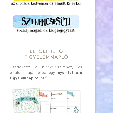
LETÖLTHETŐ
FIGYELEMNAPLÓ
Csatlakozz a hírleveleseimhez, és
elküldök ajándékba egy
nyomtatható
figyelemnaplót
is! :)