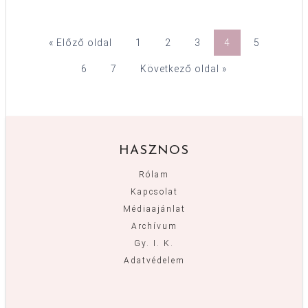
« Előző oldal
1
2
3
4
5
6
7
Következő oldal »
HASZNOS
Rólam
Kapcsolat
Médiaajánlat
Archívum
Gy. I. K.
Adatvédelem