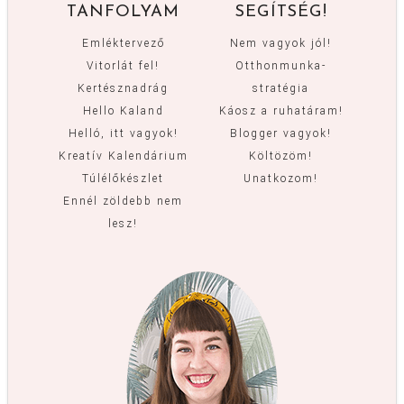
TANFOLYAM
SEGÍTSÉG!
Emléktervező
Nem vagyok jól!
Vitorlát fel!
Otthonmunka-
Kertésznadrág
stratégia
Hello Kaland
Káosz a ruhatáram!
Helló, itt vagyok!
Blogger vagyok!
Kreatív Kalendárium
Költözöm!
Túlélőkészlet
Unatkozom!
Ennél zöldebb nem
lesz!