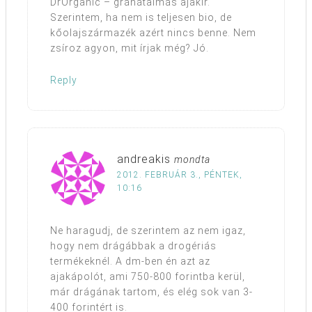
DrOrganic – gránátalmás ajakír.
Szerintem, ha nem is teljesen bio, de
kőolajszármazék azért nincs benne. Nem
zsíroz agyon, mit írjak még? Jó.
Reply
andreakis
mondta
2012. FEBRUÁR 3., PÉNTEK,
10:16
Ne haragudj, de szerintem az nem igaz,
hogy nem drágábbak a drogériás
termékeknél. A dm-ben én azt az
ajakápolót, ami 750-800 forintba kerül,
már drágának tartom, és elég sok van 3-
400 forintért is.