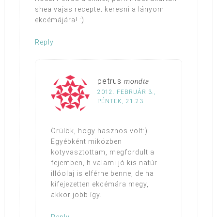
shea vajas receptet keresni a lányom
ekcémájára! :)
Reply
petrus
mondta
2012. FEBRUÁR 3.,
PÉNTEK, 21:23
Örülök, hogy hasznos volt:)
Egyébként miközben
kotyvasztottam, megfordult a
fejemben, h valami jó kis natúr
illóolaj is elférne benne, de ha
kifejezetten ekcémára megy,
akkor jobb így.
Reply