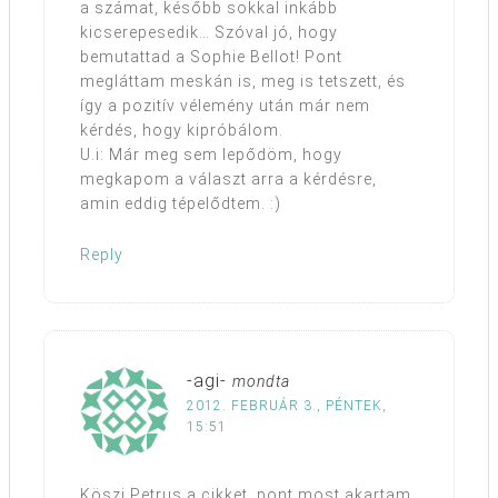
a számat, később sokkal inkább
kicserepesedik… Szóval jó, hogy
bemutattad a Sophie Bellot! Pont
megláttam meskán is, meg is tetszett, és
így a pozitív vélemény után már nem
kérdés, hogy kipróbálom.
U.i: Már meg sem lepődöm, hogy
megkapom a választ arra a kérdésre,
amin eddig tépelődtem. :)
Reply
-agi-
mondta
2012. FEBRUÁR 3., PÉNTEK,
15:51
Köszi Petrus a cikket, pont most akartam