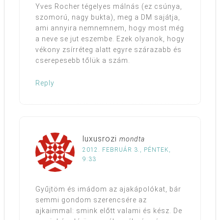
Yves Rocher tégelyes málnás (ez csúnya,
szomorú, nagy bukta), meg a DM sajátja,
ami annyira nemnemnem, hogy most még
a neve se jut eszembe. Ezek olyanok, hogy
vékony zsírréteg alatt egyre szárazabb és
cserepesebb tőlük a szám.
Reply
luxusrozi
mondta
2012. FEBRUÁR 3., PÉNTEK,
9:33
Gyűjtöm és imádom az ajakápolókat, bár
semmi gondom szerencsére az
ajkaimmal: smink előtt valami és kész. De