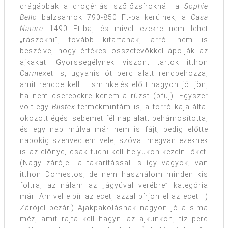
drágábbak a drogériás szőlőzsíroknál: a
Sophie
Bello
balzsamok 790-850 Ft-ba kerülnek, a
Casa
Nature
1490 Ft-ba, és mivel ezekre nem lehet
„rászokni”, tovább kitartanak, arról nem is
beszélve, hogy értékes összetevőkkel ápolják az
ajkakat. Gyorssegélynek viszont tartok itthon
Carmex
et is, ugyanis öt perc alatt rendbehozza,
amit rendbe kell – sminkelés előtt nagyon jól jön,
ha nem cserepekre kenem a rúzst (pfuj). Egyszer
volt egy
Blistex
termékmintám is, a forró kaja által
okozott égési sebemet fél nap alatt behámosította,
és egy nap múlva már nem is fájt, pedig előtte
napokig szenvedtem vele, szóval megvan ezeknek
is az előnye, csak tudni kell helyükön kezelni őket.
(Nagy zárójel: a takarítással is így vagyok; van
itthon Domestos, de nem használom minden kis
foltra, az nálam az „ágyúval verébre” kategória
már. Amivel elbír az ecet, azzal bírjon el az ecet. :)
Zárójel bezár.) Ajakpakolásnak nagyon jó a sima
méz, amit rajta kell hagyni az ajkunkon, tíz perc