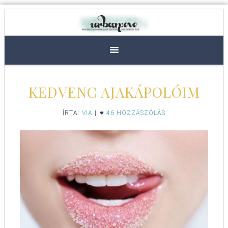
KEDVENC AJAKÁPOLÓIM
ÍRTA:
VIA
|
46 HOZZÁSZÓLÁS