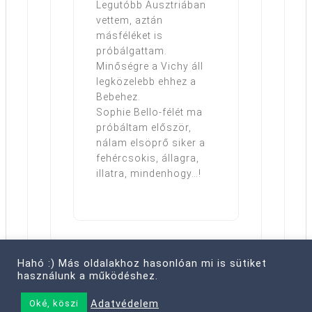
Legutóbb Ausztriában
vettem, aztán
másféléket is
próbálgattam.
Minőségre a Vichy áll
legközelebb ehhez a
Bebehez.
Sophie Bello-félét ma
próbáltam először,
nálam elsöprő siker a
fehércsokis, állagra,
illatra, mindenhogy…!
Hahó :) Más oldalakhoz hasonlóan mi is sütiket
használunk a működéshez.
Adatvédelem
Oké, köszi