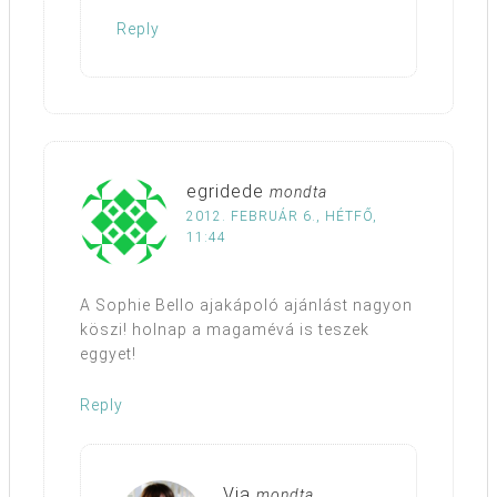
Reply
egridede
mondta
2012. FEBRUÁR 6., HÉTFŐ,
11:44
A Sophie Bello ajakápoló ajánlást nagyon
köszi! holnap a magamévá is teszek
eggyet!
Reply
Via
mondta