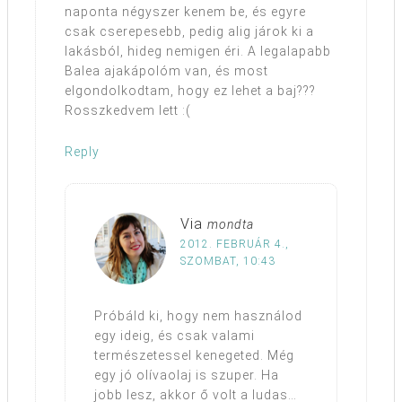
naponta négyszer kenem be, és egyre
csak cserepesebb, pedig alig járok ki a
lakásból, hideg nemigen éri. A legalapabb
Balea ajakápolóm van, és most
elgondolkodtam, hogy ez lehet a baj???
Rosszkedvem lett :(
Reply
Via
mondta
2012. FEBRUÁR 4.,
SZOMBAT, 10:43
Próbáld ki, hogy nem használod
egy ideig, és csak valami
természetessel kenegeted. Még
egy jó olívaolaj is szuper. Ha
jobb lesz, akkor ő volt a ludas…