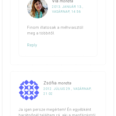
Via
mondta
2013. JANUÁR 13.,
VASÁRNAP, 14:56
Finom illatosak a méhviasztól
meg a többitől.
Reply
Zsófia
mondta
2012. JÚLIUS 29., VASÁRNAP,
21:02
Ja igen persze megértem! Én egyébként
barátnőnél találtam rá, aki a megfázástól