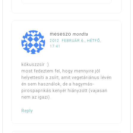
meseszo
mondta
2012. FEBRUÁR 6., HÉTFŐ,
17:41
kókuszzsír :)
most fedeztem fel, hogy mennyire jól
helyettesíti a zsírt, amit vegetáriánus lévén
én sem használok, de a hagymás-
pirospaprikás kenyér hiányzott (vajasan
nem az igazi).
Reply