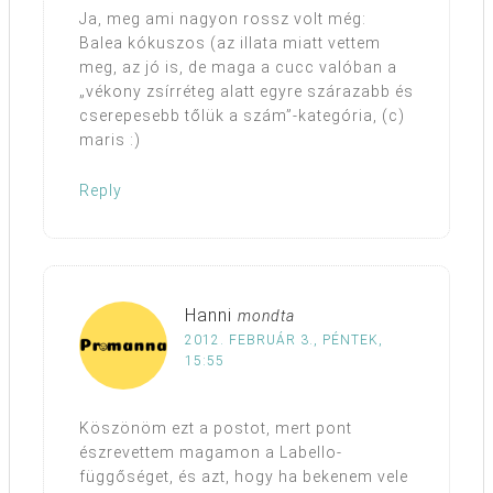
Ja, meg ami nagyon rossz volt még:
Balea kókuszos (az illata miatt vettem
meg, az jó is, de maga a cucc valóban a
„vékony zsírréteg alatt egyre szárazabb és
cserepesebb tőlük a szám”-kategória, (c)
maris :)
Reply
Hanni
mondta
2012. FEBRUÁR 3., PÉNTEK,
15:55
Köszönöm ezt a postot, mert pont
észrevettem magamon a Labello-
függőséget, és azt, hogy ha bekenem vele