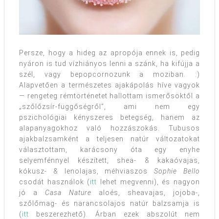
Persze, hogy a hideg az apropója ennek is, pedig
nyáron is tud vízhiányos lenni a szánk, ha kifújja a
szél, vagy bepopcornozunk a moziban. :)
Alapvetően a természetes ajakápolás híve vagyok
— rengeteg rémtörténetet hallottam ismerősöktől a
„szőlőzsír-függőségről”, ami nem egy
pszichológiai kényszeres betegség, hanem az
alapanyagokhoz való hozzászokás. Tubusos
ajakbalzsamként a teljesen natúr változatokat
választottam, karácsony óta egy enyhe
selyemfénnyel készített, shea- & kakaóvajas,
kókusz- & lenolajas, méhviaszos
Sophie Bello
csodát használok (
itt
lehet megvenni), és nagyon
jó a
Casa Nature
aloés, sheavajas, jojoba-,
szőlőmag- és narancsolajos natúr balzsamja is
(
itt
beszerezhető). Árban ezek abszolút nem