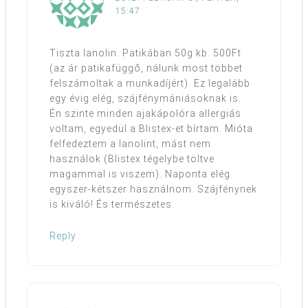
15:47
Tiszta lanolin. Patikában 50g kb. 500Ft
(az ár patikafüggő, nálunk most többet
felszámoltak a munkadíjért). Ez legalább
egy évig elég, szájfénymániásoknak is.
Én szinte minden ajakápolóra allergiás
voltam, egyedül a Blistex-et bírtam. Mióta
felfedeztem a lanolint, mást nem
használok (Blistex tégelybe töltve
magammal is viszem). Naponta elég
egyszer-kétszer használnom. Szájfénynek
is kiváló! És természetes.
Reply