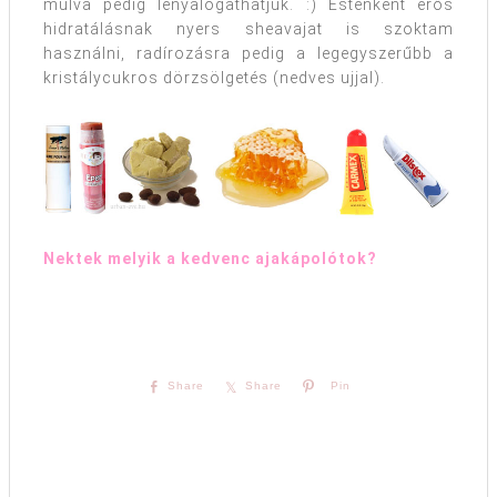
múlva pedig lenyalogathatjuk. :) Esténként erős
hidratálásnak nyers sheavajat is szoktam
használni, radírozásra pedig a legegyszerűbb a
kristálycukros dörzsölgetés (nedves ujjal).
Nektek melyik a kedvenc ajakápolótok?
Share
Share
Pin