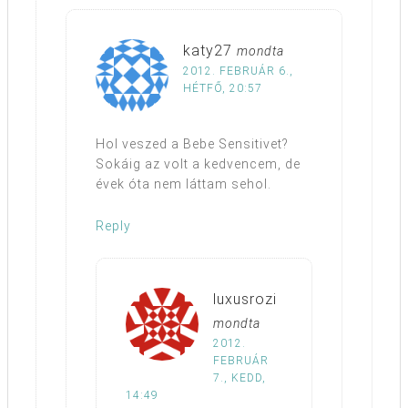
katy27
mondta
2012. FEBRUÁR 6.,
HÉTFŐ, 20:57
Hol veszed a Bebe Sensitivet?
Sokáig az volt a kedvencem, de
évek óta nem láttam sehol.
Reply
luxusrozi
mondta
2012.
FEBRUÁR
7., KEDD,
14:49