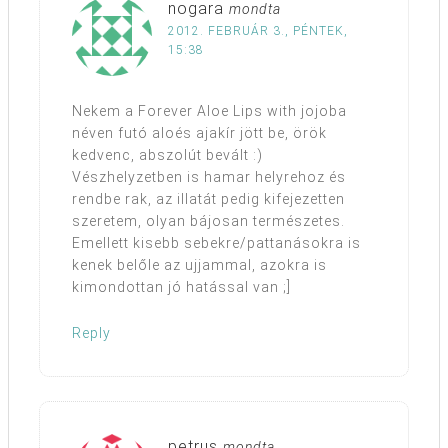
nogara
mondta
2012. FEBRUÁR 3., PÉNTEK,
15:38
Nekem a Forever Aloe Lips with jojoba
néven futó aloés ajakír jött be, örök
kedvenc, abszolút bevált :)
Vészhelyzetben is hamar helyrehoz és
rendbe rak, az illatát pedig kifejezetten
szeretem, olyan bájosan természetes.
Emellett kisebb sebekre/pattanásokra is
kenek belőle az ujjammal, azokra is
kimondottan jó hatással van ;]
Reply
petrus
mondta