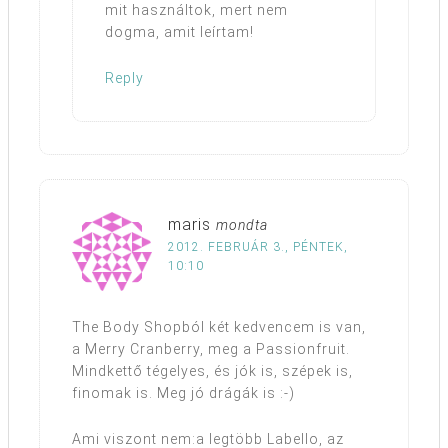
mit használtok, mert nem
dogma, amit leírtam!
Reply
maris
mondta
2012. FEBRUÁR 3., PÉNTEK,
10:10
The Body Shopból két kedvencem is van,
a Merry Cranberry, meg a Passionfruit.
Mindkettő tégelyes, és jók is, szépek is,
finomak is. Meg jó drágák is :-)
Ami viszont nem:a legtöbb Labello, az