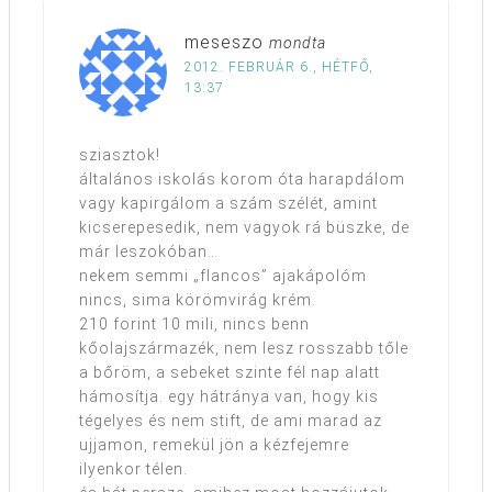
meseszo
mondta
2012. FEBRUÁR 6., HÉTFŐ,
13:37
sziasztok!
általános iskolás korom óta harapdálom
vagy kapirgálom a szám szélét, amint
kicserepesedik, nem vagyok rá büszke, de
már leszokóban…
nekem semmi „flancos” ajakápolóm
nincs, sima körömvirág krém.
210 forint 10 mili, nincs benn
kőolajszármazék, nem lesz rosszabb tőle
a bőröm, a sebeket szinte fél nap alatt
hámosítja. egy hátránya van, hogy kis
tégelyes és nem stift, de ami marad az
ujjamon, remekül jön a kézfejemre
ilyenkor télen.