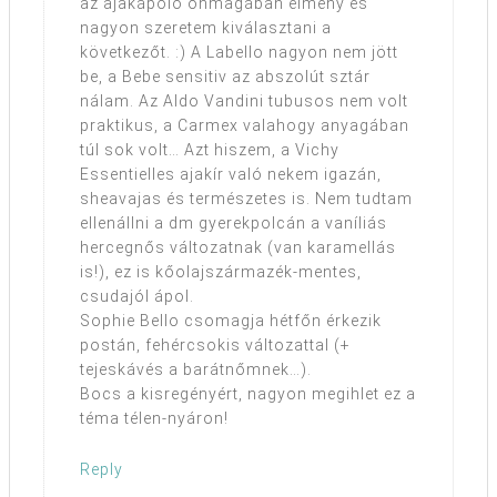
az ajakápoló önmagában élmény és
nagyon szeretem kiválasztani a
következőt. :) A Labello nagyon nem jött
be, a Bebe sensitiv az abszolút sztár
nálam. Az Aldo Vandini tubusos nem volt
praktikus, a Carmex valahogy anyagában
túl sok volt… Azt hiszem, a Vichy
Essentielles ajakír való nekem igazán,
sheavajas és természetes is. Nem tudtam
ellenállni a dm gyerekpolcán a vaníliás
hercegnős változatnak (van karamellás
is!), ez is kőolajszármazék-mentes,
csudajól ápol.
Sophie Bello csomagja hétfőn érkezik
postán, fehércsokis változattal (+
tejeskávés a barátnőmnek…).
Bocs a kisregényért, nagyon megihlet ez a
téma télen-nyáron!
Reply