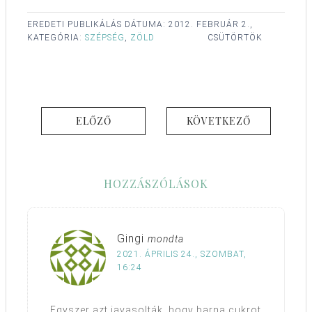
EREDETI PUBLIKÁLÁS DÁTUMA:
2012. FEBRUÁR 2.,
KATEGÓRIA:
SZÉPSÉG
,
ZÖLD
CSÜTÖRTÖK
ELŐZŐ
KÖVETKEZŐ
HOZZÁSZÓLÁSOK
Gingi
mondta
2021. ÁPRILIS 24., SZOMBAT,
16:24
Egyszer azt javasolták, hogy barna cukrot