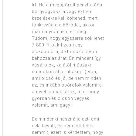
írt. Ha a megspórolt pénzt utána
bőrgyógyászra vagy extrém
kezelésekre kell költened, mert
tönkrevágja a bőrödet, akkor
már nagyon nem éri meg.
Tudom, hogy egyszerre sok lehet
7-800 Ft-ot kifizetni egy
ajakápolóra, de hosszú távon
behozza az árát. Én mindent így
vásárolok, kajától műszaki
cuccokon át a ruhákig. :) Van,
ami olcsó és jó, de nem minden
az, és inkább spórolok valamire,
amivel jobban járok, mint hogy
gyorsan és olcsón vegyek
valamit, ami gagyi.
De mindenki használja azt, ami
neki bevált, én nem erőltetek
semmit, ezért is kérdeztem, hogy