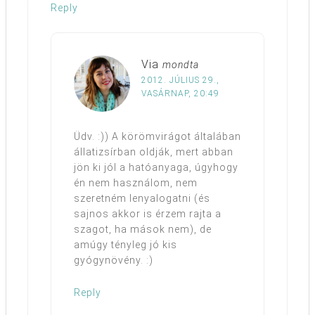
Reply
Via
mondta
2012. JÚLIUS 29.,
VASÁRNAP, 20:49
Üdv. :)) A körömvirágot általában
állatizsírban oldják, mert abban
jön ki jól a hatóanyaga, úgyhogy
én nem használom, nem
szeretném lenyalogatni (és
sajnos akkor is érzem rajta a
szagot, ha mások nem), de
amúgy tényleg jó kis
gyógynövény. :)
Reply