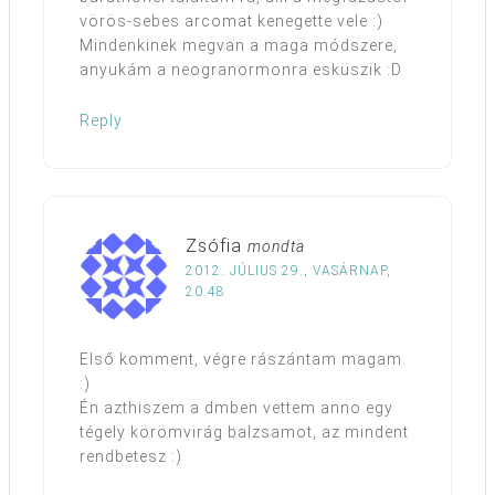
vörös-sebes arcomat kenegette vele :)
Mindenkinek megvan a maga módszere,
anyukám a neogranormonra esküszik :D
Reply
Zsófia
mondta
2012. JÚLIUS 29., VASÁRNAP,
20:48
Első komment, végre rászántam magam.
:)
Én azthiszem a dmben vettem anno egy
tégely körömvirág balzsamot, az mindent
rendbetesz :)