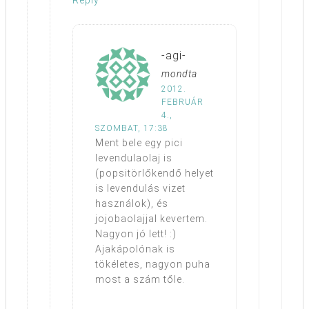
-agi-
mondta
2012.
FEBRUÁR
4.,
SZOMBAT, 17:38
Ment bele egy pici
levendulaolaj is
(popsitörlőkendő helyet
is levendulás vizet
használok), és
jojobaolajjal kevertem.
Nagyon jó lett! :)
Ajakápolónak is
tökéletes, nagyon puha
most a szám tőle.