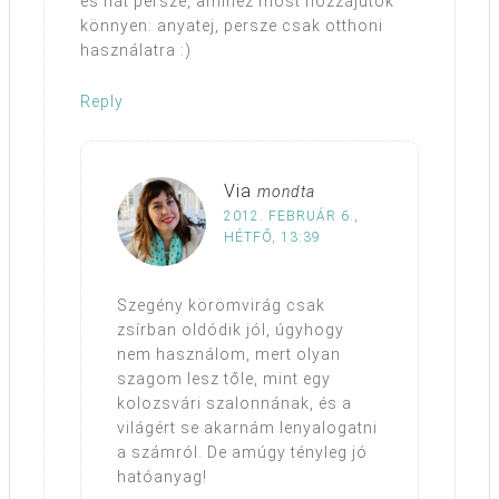
és hát persze, amihez most hozzájutok
könnyen: anyatej, persze csak otthoni
használatra :)
Reply
Via
mondta
2012. FEBRUÁR 6.,
HÉTFŐ, 13:39
Szegény körömvirág csak
zsírban oldódik jól, úgyhogy
nem használom, mert olyan
szagom lesz tőle, mint egy
kolozsvári szalonnának, és a
világért se akarnám lenyalogatni
a számról. De amúgy tényleg jó
hatóanyag!