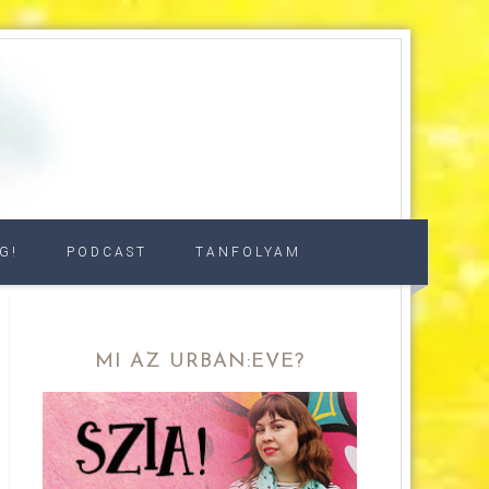
G!
PODCAST
TANFOLYAM
MI AZ URBAN:EVE?