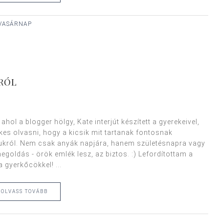
, VASÁRNAP
ÁRÓL
ahol a blogger hölgy, Kate interjút készített a gyerekeivel,
es olvasni, hogy a kicsik mit tartanak fontosnak
jukról. Nem csak anyák napjára, hanem születésnapra vagy
egoldás - örök emlék lesz, az biztos. :) Lefordítottam a
a gyerkőcökkel! ...
OLVASS TOVÁBB