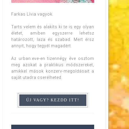
Farkas Lívia vagyok.
Tarts velem és alakíts ki te is egy olyan
életet, amiben egyszerre lehetsz
határozott, laza és szabad. Mert érsz
annyit, hogy tegyél magadért.
Az urban:eve-en tizennégy éve osztom
meg azokat a praktikus módszereket,
amikkel mások konzerv-megoldásait a
saját utadra cserélheted.