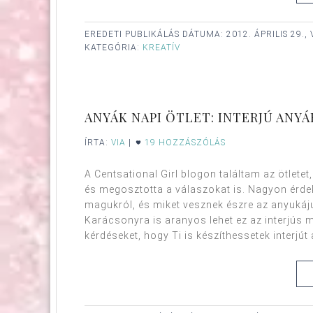
EREDETI PUBLIKÁLÁS DÁTUMA:
2012. ÁPRILIS 29.
KATEGÓRIA:
KREATÍV
ANYÁK NAPI ÖTLET: INTERJÚ ANY
ÍRTA:
VIA
|
19 HOZZÁSZÓLÁS
A Centsational Girl blogon találtam az ötletet, 
és megosztotta a válaszokat is. Nagyon érdek
magukról, és miket vesznek észre az anyuká
Karácsonyra is aranyos lehet ez az interjús m
kérdéseket, hogy Ti is készíthessetek interjút 