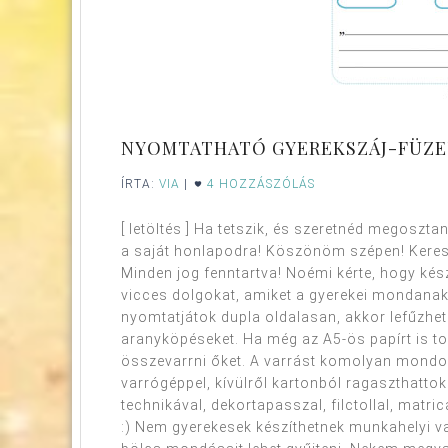
NYOMTATHATÓ GYEREKSZÁJ-FÜZE
ÍRTA:
VIA
|
4 HOZZÁSZÓLÁS
[ letöltés ] Ha tetszik, és szeretnéd megoszta
a saját honlapodra! Köszönöm szépen! Kere
Minden jog fenntartva! Noémi kérte, hogy kész
vicces dolgokat, amiket a gyerekei mondanak.
nyomtatjátok dupla oldalasan, akkor lefűzhet
aranyköpéseket. Ha még az A5-ös papírt is tov
összevarrni őket. A varrást komolyan mondom
varrógéppel, kívülről kartonból ragaszthattok 
technikával, dekortapasszal, filctollal, matri
:) Nem gyerekesek készíthetnek munkahelyi va