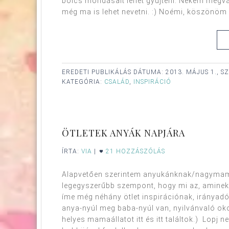
bölcs mondásait lehet gyűjteni. Nekem megva
még ma is lehet nevetni. :) Noémi, köszönöm az
EREDETI PUBLIKÁLÁS DÁTUMA:
2013. MÁJUS 1., S
KATEGÓRIA:
CSALÁD
,
INSPIRÁCIÓ
ÖTLETEK ANYÁK NAPJÁRA
ÍRTA:
VIA
|
21 HOZZÁSZÓLÁS
Alapvetően szerintem anyukánknak/nagymamá
legegyszerűbb szempont, hogy mi az, aminek n
íme még néhány ötlet inspirációnak, irányadó
anya-nyúl meg baba-nyúl van, nyilvánvaló ok
helyes mamaállatot itt és itt találtok.) Lopj 