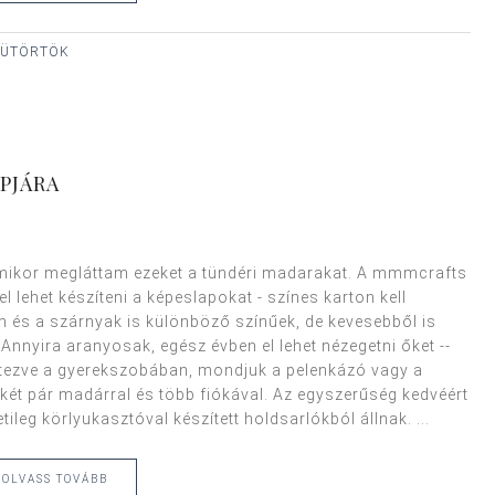
CSÜTÖRTÖK
PJÁRA
amikor megláttam ezeket a tündéri madarakat. A mmmcrafts
l lehet készíteni a képeslapokat - színes karton kell
 és a szárnyak is különböző színűek, de kevesebből is
 Annyira aranyosak, egész évben el lehet nézegetni őket --
etezve a gyerekszobában, mondjuk a pelenkázó vagy a
t két pár madárral és több fiókával. Az egyszerűség kedvéért
detileg körlyukasztóval készített holdsarlókból állnak. ...
OLVASS TOVÁBB