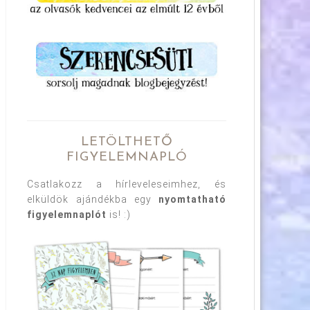
LETÖLTHETŐ
FIGYELEMNAPLÓ
Csatlakozz a hírleveleseimhez, és
elküldök ajándékba egy
nyomtatható
figyelemnaplót
is! :)