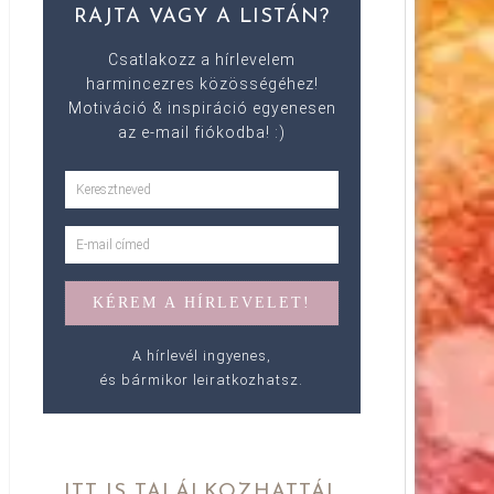
RAJTA VAGY A LISTÁN?
Csatlakozz a hírlevelem
harmincezres közösségéhez!
Motiváció & inspiráció egyenesen
az e-mail fiókodba! :)
A hírlevél ingyenes,
és bármikor leiratkozhatsz.
ITT IS TALÁLKOZHATTÁL