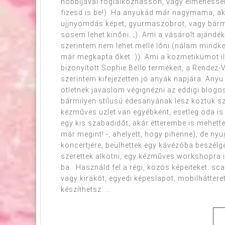
hobbijával foglalkozhasson, vagy elmehessen
fizesd is be!) Ha anyukád már nagymama, akkor
ujjnyomdás képet, gyurmaszobrot, vagy bármi
sosem lehet kinőni. ;) Ami a vásárolt ajándé
szerintem nem lehet mellé lőni (nálam mindket
már megkapta őket :)). Ami a kozmetikumot il
bizonyított Sophie Bello termékeit, a Rende
szerintem kifejezetten jó anyák napjára. Anyu
ötletnek javaslom végignézni az eddigi blogos
bármilyen stílusú édesanyának lesz köztük s
kézműves üzlet van egyébként, esetleg oda is 
egy kis szabadidőt, akár étterembe is mehette
már megint! -, ahelyett, hogy pihenne), de 
koncertjére, beülhettek egy kávézóba beszélg
szerettek alkotni, egy kézműves workshopra i
ba. Használd fel a régi, közös képeiteket: sc
vagy kirakót, egyedi képeslapot, mobilhátter
készíthetsz. ...