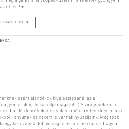
n még a gimis aranyköpés-füzetem, a feleletek gyöngyein
 ötletet! ♥ ...
OLVASS TOVÁBB
ZERDA
nknak szánt ajándékok kiválasztásánál az a
agyon örülne, de sajnálja magától. :) A virágcsokron túl
nak, ha idén kipróbálnátok valami mást. (A fenti képen cuki
okból - anyunak és nekem is vannak nyuszijaink. Még több
neki egy kis szabadidőt, és segíts be, amiben tudsz, hogy a