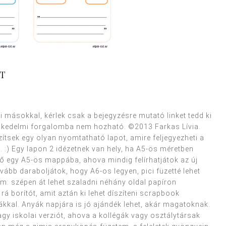
T
ni másokkal, kérlek csak a bejegyzésre mutató linket tedd ki
skedelmi forgalomba nem hozható. ©2013 Farkas Lívia.
ítsek egy olyan nyomtatható lapot, amire feljegyezheti a
 :) Egy lapon 2 idézetnek van hely, ha A5-ös méretben
ő egy A5-ös mappába, ahova mindig felírhatjátok az új
ább daraboljátok, hogy A6-os legyen, pici füzetté lehet
: szépen át lehet szaladni néhány oldal papíron
rá borítót, amit aztán ki lehet díszíteni scrapbook
cákkal. Anyák napjára is jó ajándék lehet, akár magatoknak.
gy iskolai verziót, ahova a kollégák vagy osztálytársak