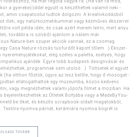
 fodrászhoz, ha már régóta vágyik rá. (Ha van rá mód,
 a gyereke(i)ddel együtt is készíthettek valamit neki -
t, amin csapatostul tudtok dolgozni. A kreatívkodásból
kot illeti, egy natúrkozmetikummal vagy kézműves ékszerrel
tőre volt példa idén, és csak azért merem leírni, mert anyu
leti, továbbra is szívből ajánlom a nálam már
z-Vous Nature-ben szuper akciók vannak, ez a csomag
 egy Casa Nature rózsás tusfürdőt kapott tőlem. :) Ékszer-
 nyereményjátékokat, elég széles a paletta, esélyes, hogy
zimpatikus ajándék. Egyre több budapesti designvásár és
elnézhettek, programnak sem utolsó. :) Töltsetek el együtt
k (ha otthon főztök, úgyis az lesz belőle, hogy ő mosogat -
nyugodtan ellátogathattok egy múzeumba, közös kedvenc
etni, vagy megnézhettek valami jópofa filmet a moziban. Ha
s bejelentkezhettek az Ötletek Boltjába vagy a MadeByYou-
anneld be őket, és készíts scrapbook-oldalt magatokból,
et. Textilre nyomva párnát, kerámiára nyomva bögrét is
OLVASS TOVÁBB