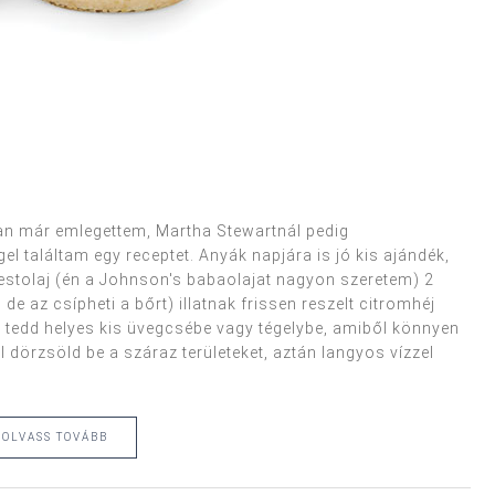
ban már emlegettem, Martha Stewartnál pedig
 találtam egy receptet. Anyák napjára is jó kis ajándék,
estolaj (én a Johnson's babaolajat nagyon szeretem) 2
de az csípheti a bőrt) illatnak frissen reszelt citromhéj
 tedd helyes kis üvegcsébe vagy tégelybe, amiből könnyen
l dörzsöld be a száraz területeket, aztán langyos vízzel
OLVASS TOVÁBB