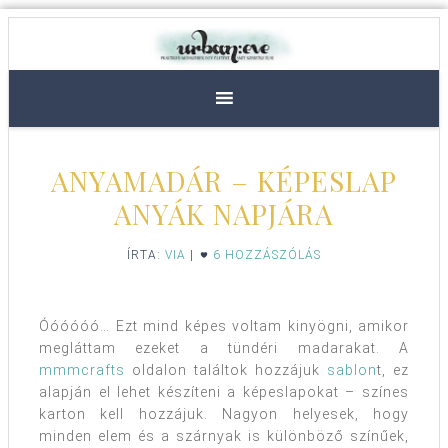
ANYAMADÁR – KÉPESLAP
ANYÁK NAPJÁRA
ÍRTA:
VIA
|
6 HOZZÁSZÓLÁS
Óóóóóó… Ezt mind képes voltam kinyögni, amikor
megláttam ezeket a tündéri madarakat. A
mmmcrafts
oldalon találtok hozzájuk
sablon
t, ez
alapján el lehet készíteni a képeslapokat – színes
karton kell hozzájuk. Nagyon helyesek, hogy
minden elem és a szárnyak is különböző színűek,