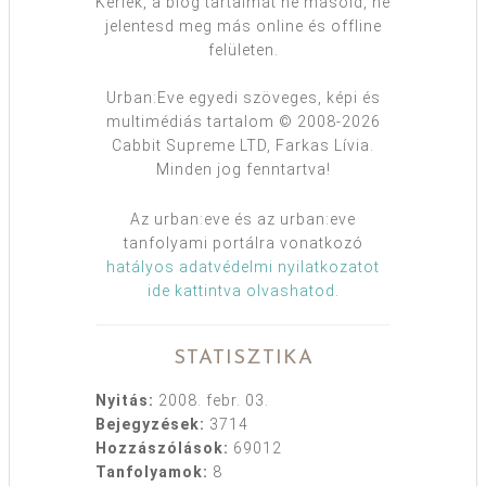
Kérlek, a blog tartalmát ne másold, ne
jelentesd meg más online és offline
felületen.
Urban:Eve egyedi szöveges, képi és
multimédiás tartalom © 2008-2026
Cabbit Supreme LTD, Farkas Lívia.
Minden jog fenntartva!
Az urban:eve és az urban:eve
tanfolyami portálra vonatkozó
hatályos adatvédelmi nyilatkozatot
ide kattintva olvashatod
.
STATISZTIKA
Nyitás:
2008. febr. 03.
Bejegyzések:
3714
Hozzászólások:
69012
Tanfolyamok:
8