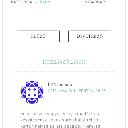
KATEGÓRIA:
KREATÍV
VASÁRNAP
ELŐZŐ
KÖVETKEZŐ
HOZZÁSZÓLÁSOK
Enn
mondta
2012. MÁJUS 4., PÉNTEK, 16:05
Én is készen vagyok vele, a madárkásat
készítettem el, csak sárga háttérrel és
karton helyett színes papírból. Nem lett