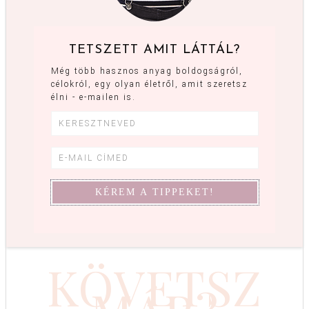
TETSZETT AMIT LÁTTÁL?
Még több hasznos anyag boldogságról,
célokról, egy olyan életről, amit szeretsz
élni - e-mailen is.
KÖVETSZ