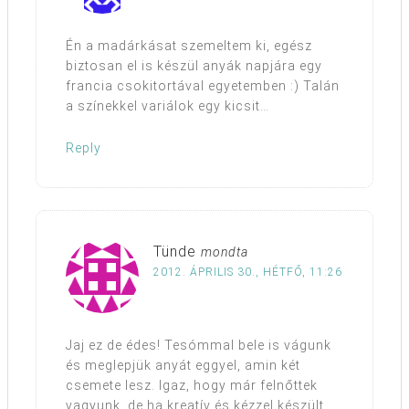
Én a madárkásat szemeltem ki, egész
biztosan el is készül anyák napjára egy
francia csokitortával egyetemben :) Talán
a színekkel variálok egy kicsit…
Reply
Tünde
mondta
2012. ÁPRILIS 30., HÉTFŐ, 11:26
Jaj ez de édes! Tesómmal bele is vágunk
és meglepjük anyát eggyel, amin két
csemete lesz. Igaz, hogy már felnőttek
vagyunk, de ha kreatív és kézzel készült