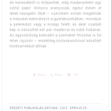
de kevesebből is kifejezőek, elég madaranként egy
színű papír. Annyira aranyosak, egész évben el
lehet nézegetni őket — szerintem simán megállnák
a helyüket bekeretezve a gyerekszobában, mondjuk
a pelenkázó vagy a kiságy felett, és akár családi
kép is készülhet két pár madárral és több fiókával.
Az egyszerűség kedvéért a szemeket filctollal is fel
lehet rajzolni – eredetileg körlyukasztóval készített
holdsarlókból állnak.
Share
Share
Pin
EREDETI PUBLIKÁLÁS DÁTUMA:
2012. ÁPRILIS 29.,