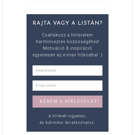
RAJTA VAGY A LISTÁN?
Csatlakozz a hírlevelem
harmincezres közösségéhez!
Motiváció & inspiráció
egyenesen az e-mail fiókodba! :)
A hírlevél ingyenes,
és bármikor leiratkozhatsz.