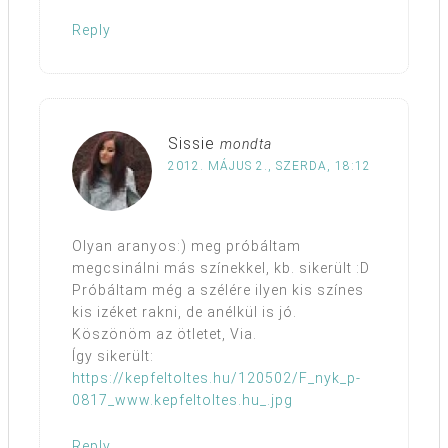
Reply
Sissie
mondta
2012. MÁJUS 2., SZERDA, 18:12
Olyan aranyos:) meg próbáltam
megcsinálni más színekkel, kb. sikerült :D
Próbáltam még a szélére ilyen kis színes
kis izéket rakni, de anélkül is jó.
Köszönöm az ötletet, Via.
Így sikerült:
https://kepfeltoltes.hu/120502/F_nyk_p-
0817_www.kepfeltoltes.hu_.jpg
Reply