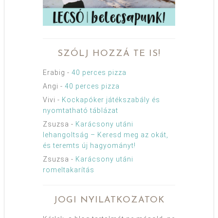
SZÓLJ HOZZÁ TE IS!
Erabig
-
40 perces pizza
Angi
-
40 perces pizza
Vivi
-
Kockapóker játékszabály és
nyomtatható táblázat
Zsuzsa
-
Karácsony utáni
lehangoltság – Keresd meg az okát,
és teremts új hagyományt!
Zsuzsa
-
Karácsony utáni
romeltakarítás
JOGI NYILATKOZATOK