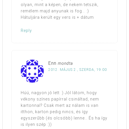
olyan, mint a képen, de nekem tetszik,
remélem majd anyunak is fog… :)
Hátuljára került egy vers is + dátum
Reply
Enn
mondta
2012. MÁJUS 2., SZERDA, 19:00
Húú, nagyon jó lett :) Jól látom, hogy
vékony színes papírral csináltad, nem
kartonnal? Csak mert az nálam is van
itthon, karton pedig nincs, és így
egyszerűbb (és olcsóbb) lenne… És ha így
is ilyen szép :))