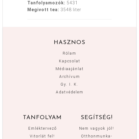
Tanfolyamozók:
5431
Megivott tea:
3548 liter
HASZNOS
Rólam
Kapcsolat
Médiaajánlat
Archívum
Gy. I. K.
Adatvédelem
TANFOLYAM
SEGÍTSÉG!
Emléktervező
Nem vagyok jól!
Vitorlát fel!
Otthonmunka-