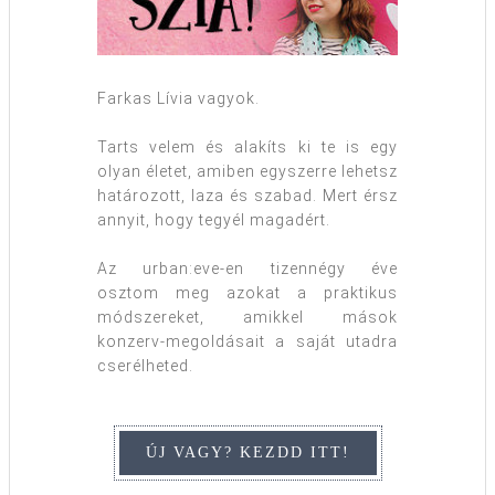
Farkas Lívia vagyok.
Tarts velem és alakíts ki te is egy
olyan életet, amiben egyszerre lehetsz
határozott, laza és szabad. Mert érsz
annyit, hogy tegyél magadért.
Az urban:eve-en tizennégy éve
osztom meg azokat a praktikus
módszereket, amikkel mások
konzerv-megoldásait a saját utadra
cserélheted.