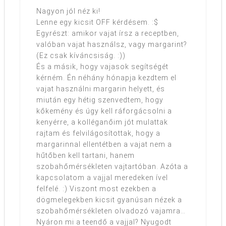
Nagyon jól néz ki!
Lenne egy kicsit OFF kérdésem. :$
Egyrészt: amikor vajat írsz a receptben,
valóban vajat használsz, vagy margarint?
(Ez csak kíváncsiság. :))
És a másik, hogy vajasok segítségét
kérném. Én néhány hónapja kezdtem el
vajat használni margarin helyett, és
miután egy hétig szenvedtem, hogy
kőkemény és úgy kell ráforgácsolni a
kenyérre, a kolléganőim jót mulattak
rajtam és felvilágosítottak, hogy a
margarinnal ellentétben a vajat nem a
hűtőben kell tartani, hanem
szobahőmérsékleten vajtartóban. Azóta a
kapcsolatom a vajjal meredeken ível
felfelé. :) Viszont most ezekben a
dögmelegekben kicsit gyanúsan nézek a
szobahőmérsékleten olvadozó vajamra…
Nyáron mi a teendő a vajjal? Nyugodt