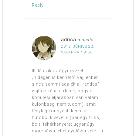
Reply
adrica
mondta
2013. JÚNIUS 23.,
VASÁRNAP, 9:30
Ill. létezik az úgynevezett
„hidegen is kenhető” vaj, ebben
sincs semmi adalék a „rendes”
vajhoz képest (lehet, hogy a
köpülési eljárásban van valami
különbség, nem tudom), amit
tényleg könnyebb kenni a
hűtőből kivéve is (bár egy friss,
bolti fehérkenyeret ugyanúgy
morzsáivá lehet gyalázni vele… :)