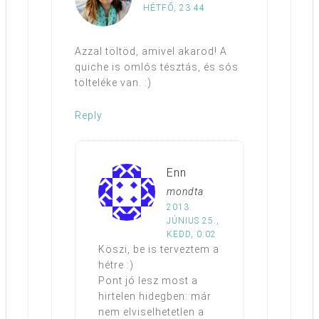
HÉTFŐ, 23:44
Azzal töltöd, amivel akarod! A
quiche is omlós tésztás, és sós
tölteléke van. :)
Reply
Enn
mondta
2013.
JÚNIUS 25.,
KEDD, 0:02
Köszi, be is terveztem a
hétre :)
Pont jó lesz most a
hirtelen hidegben: már
nem elviselhetetlen a