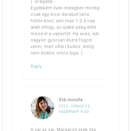
). Drágább…
Egyébként ilyen melegben mindig
csak egy kicsi darabot tarts
hűtőn kívül, ami max 1-2-3 nap
alatt elfogy, az újabb adag előtt
mosd el a vajtartót. Ha avas, azt
nagyon gyorsan észre fogod
venni, mert oltári büdös. Amíg
nem büdös, nincs baja :)
Reply
Via
mondta
2013. JÚNIUS 23.,
VASÁRNAP, 9:43
A vaj az vaj. Margarint évek óta