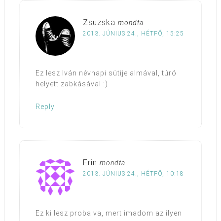
Zsuzska
mondta
2013. JÚNIUS 24., HÉTFŐ, 15:25
Ez lesz Iván névnapi sütije almával, túró
helyett zabkásával :)
Reply
Erin
mondta
2013. JÚNIUS 24., HÉTFŐ, 10:18
Ez ki lesz probalva, mert imadom az ilyen