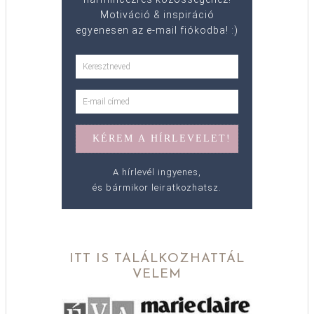
Motiváció & inspiráció
egyenesen az e-mail fiókodba! :)
A hírlevél ingyenes,
és bármikor leiratkozhatsz.
ITT IS TALÁLKOZHATTÁL
VELEM