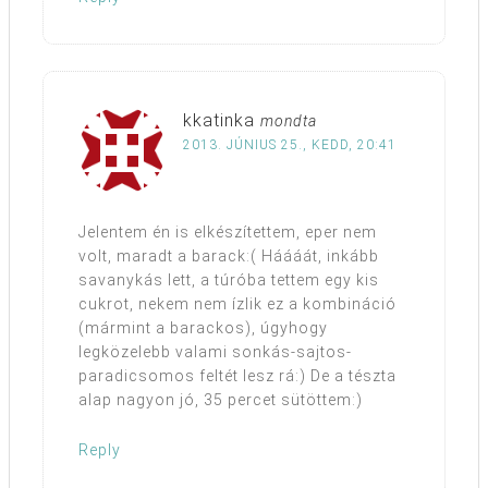
kkatinka
mondta
2013. JÚNIUS 25., KEDD, 20:41
Jelentem én is elkészítettem, eper nem
volt, maradt a barack:( Háááát, inkább
savanykás lett, a túróba tettem egy kis
cukrot, nekem nem ízlik ez a kombináció
(mármint a barackos), úgyhogy
legközelebb valami sonkás-sajtos-
paradicsomos feltét lesz rá:) De a tészta
alap nagyon jó, 35 percet sütöttem:)
Reply