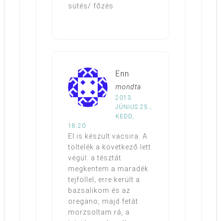
sütés/ főzés.
Enn
mondta
2013.
JÚNIUS 25.,
KEDD,
18:20
El is készült vacsira. A
töltelék a következő lett
végül: a tésztát
megkentem a maradék
tejföllel, erre került a
bazsalikom és az
oregano, majd fetát
morzsoltam rá, a