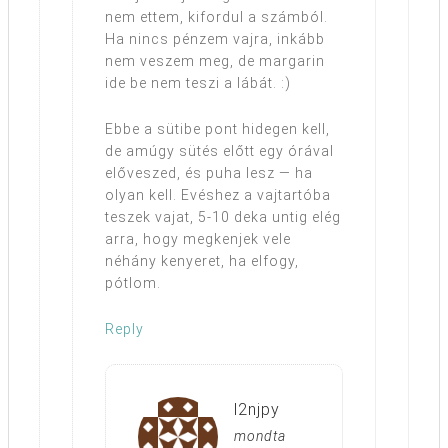
nem ettem, kifordul a számból.
Ha nincs pénzem vajra, inkább
nem veszem meg, de margarin
ide be nem teszi a lábát. :)
Ebbe a sütibe pont hidegen kell,
de amúgy sütés előtt egy órával
előveszed, és puha lesz — ha
olyan kell. Evéshez a vajtartóba
teszek vajat, 5-10 deka untig elég
arra, hogy megkenjek vele
néhány kenyeret, ha elfogy,
pótlom.
Reply
l2njpy
mondta