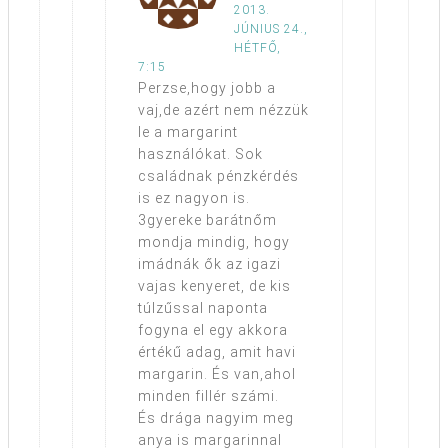
2013.
JÚNIUS 24.,
HÉTFŐ,
7:15
Perzse,hogy jobb a
vaj,de azért nem nézzük
le a margarint
használókat. Sok
családnak pénzkérdés
is ez nagyon is.
3gyereke barátnőm
mondja mindig, hogy
imádnák ők az igazi
vajas kenyeret, de kis
túlzűssal naponta
fogyna el egy akkora
értékű adag, amit havi
margarin. És van,ahol
minden fillér számi.
És drága nagyim meg
anya is margarinnal