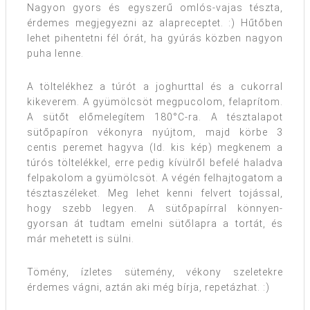
Nagyon gyors és egyszerű omlós-vajas tészta,
érdemes megjegyezni az alapreceptet. :) Hűtőben
lehet pihentetni fél órát, ha gyúrás közben nagyon
puha lenne.
A töltelékhez a túrót a joghurttal és a cukorral
kikeverem. A gyümölcsöt megpucolom, felaprítom.
A sütőt előmelegítem 180°C-ra. A tésztalapot
sütőpapíron vékonyra nyújtom, majd körbe 3
centis peremet hagyva (ld. kis kép) megkenem a
túrós töltelékkel, erre pedig kívülről befelé haladva
felpakolom a gyümölcsöt. A végén felhajtogatom a
tésztaszéleket. Meg lehet kenni felvert tojással,
hogy szebb legyen. A sütőpapírral könnyen-
gyorsan át tudtam emelni sütőlapra a tortát, és
már mehetett is sülni.
Tömény, ízletes sütemény, vékony szeletekre
érdemes vágni, aztán aki még bírja, repetázhat. :)