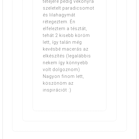
tetejére pedig vékonyra
szeletelt paradicsomot
és lilahagymát
rétegeztem. Én
elfeleztem a tésztát,
tehát 2 kisebb köröm
lett, így talán még
kevésbé macerás az
elkészítés (legalábbis
nekem így könnyebb
volt dolgoznom)
Nagyon finom lett,
köszönöm az
inspirációt :)