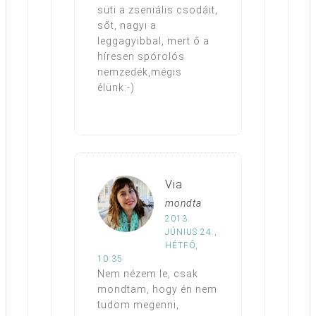
süti a zseniális csodáit,
sőt, nagyi a
leggagyibbal, mert ő a
híresen spórolós
nemzedék,mégis
élünk:-)
Via
mondta
2013.
JÚNIUS 24.,
HÉTFŐ,
10:35
Nem nézem le, csak
mondtam, hogy én nem
tudom megenni,