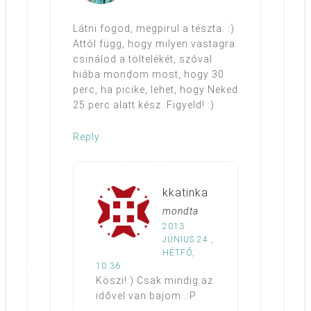
Látni fogod, megpirul a tészta. :)
Attól függ, hogy milyen vastagra
csinálod a töltelékét, szóval
hiába mondom most, hogy 30
perc, ha picike, lehet, hogy Neked
25 perc alatt kész. Figyeld! :)
Reply
kkatinka
mondta
2013.
JÚNIUS 24.,
HÉTFŐ,
10:36
Köszi!:) Csak mindig az
idővel van bajom..:P