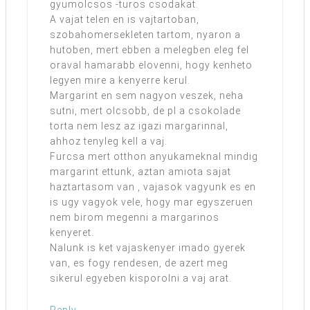
gyumolcsos -turos csodakat.
A vajat telen en is vajtartoban,
szobahomersekleten tartom, nyaron a
hutoben, mert ebben a melegben eleg fel
oraval hamarabb elovenni, hogy kenheto
legyen mire a kenyerre kerul.
Margarint en sem nagyon veszek, neha
sutni, mert olcsobb, de pl a csokolade
torta nem lesz az igazi margarinnal,
ahhoz tenyleg kell a vaj.
Furcsa mert otthon anyukameknal mindig
margarint ettunk, aztan amiota sajat
haztartasom van , vajasok vagyunk es en
is ugy vagyok vele, hogy mar egyszeruen
nem birom megenni a margarinos
kenyeret.
Nalunk is ket vajaskenyer imado gyerek
van, es fogy rendesen, de azert meg
sikerul egyeben kisporolni a vaj arat.