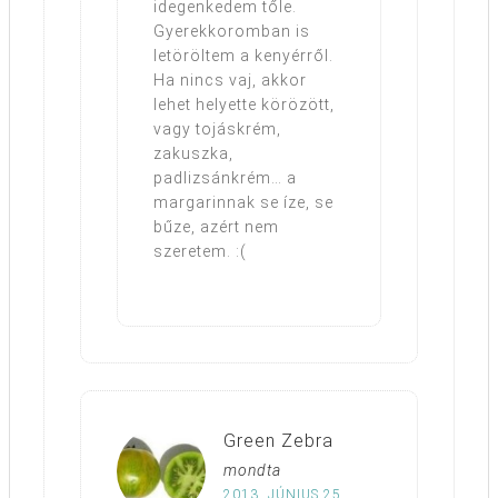
idegenkedem tőle.
Gyerekkoromban is
letöröltem a kenyérről.
Ha nincs vaj, akkor
lehet helyette körözött,
vagy tojáskrém,
zakuszka,
padlizsánkrém… a
margarinnak se íze, se
bűze, azért nem
szeretem. :(
Green Zebra
mondta
2013. JÚNIUS 25.,