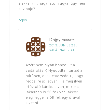
lélekkel kint hagyhatom ugyanúgy, nem
lesz baja?
Reply
l2njpy
mondta
2013. JÚNIUS 23.,
VASÁRNAP, 7:41
Azért nem olyan bonyolult a
vajtárolás:-) Nyudodtan tartsd a
hűtőben, csak este vedd ki, hogy
reggelire jó legyen. Ha meg ilyen
irtóztató kánikula van, mikor a
lakásban is 28 fok van, akkor
elég reggeli előtt fél, egy órával
kivenni.