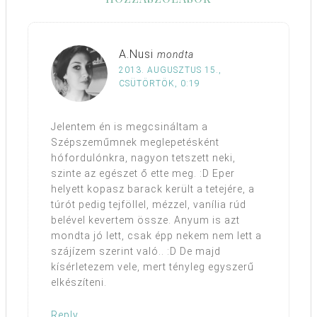
A.Nusi
mondta
2013. AUGUSZTUS 15.,
CSÜTÖRTÖK, 0:19
Jelentem én is megcsináltam a
Szépszeműmnek meglepetésként
hófordulónkra, nagyon tetszett neki,
szinte az egészet ő ette meg. :D Eper
helyett kopasz barack került a tetejére, a
túrót pedig tejföllel, mézzel, vanília rúd
belével kevertem össze. Anyum is azt
mondta jó lett, csak épp nekem nem lett a
szájízem szerint való.. :D De majd
kísérletezem vele, mert tényleg egyszerű
elkészíteni.
Reply