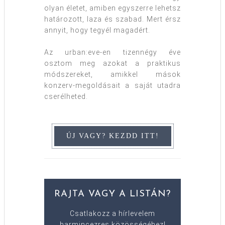
olyan életet, amiben egyszerre lehetsz
határozott, laza és szabad. Mert érsz
annyit, hogy tegyél magadért.
Az urban:eve-en tizennégy éve
osztom meg azokat a praktikus
módszereket, amikkel mások
konzerv-megoldásait a saját utadra
cserélheted.
RAJTA VAGY A LISTÁN?
Csatlakozz a hírlevelem
harmincezres közösségéhez!