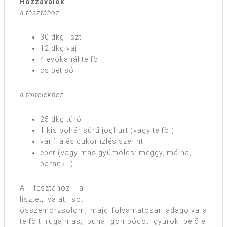
Hozzávalók
a tésztához
30 dkg liszt
12 dkg vaj
4 evőkanál tejföl
csipet só
a töltelékhez
25 dkg túró
1 kis pohár sűrű joghurt (vagy tejföl)
vanília és cukor ízlés szerint
eper (vagy más gyümölcs: meggy, málna,
barack…)
A tésztához a
lisztet, vajat, sót
összemorzsolom, majd folyamatosan adagolva a
tejfölt rugalmas, puha gombócot gyúrok belőle.