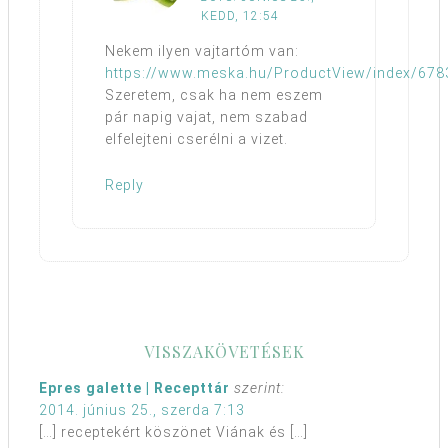
KEDD, 12:54
Nekem ilyen vajtartóm van:
https://www.meska.hu/ProductView/index/678
Szeretem, csak ha nem eszem
pár napig vajat, nem szabad
elfelejteni cserélni a vizet.
Reply
VISSZAKÖVETÉSEK
Epres galette | Recepttár
szerint:
2014. június 25., szerda 7:13
[…] receptekért köszönet Viának és […]