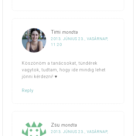
Timi
mondta
2013. JÚNIUS 23., VASÁRNAP,
11:20
Köszönöm a tanácsokat, tündérek
vagytok, tudtam, hogy ide mindig lehet
jönni kérdezni! ♥
Reply
Zsu
mondta
2013. JÚNIUS 23., VASÁRNAP,