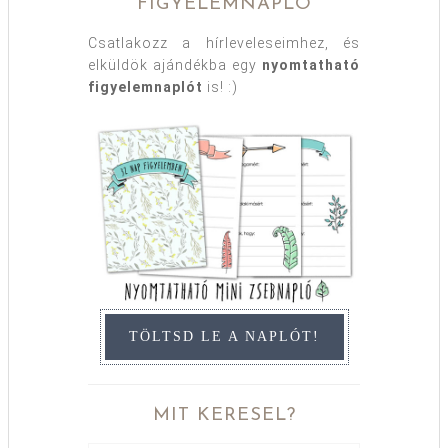
FIGYELEMNAPLÓ
Csatlakozz a hírleveleseimhez, és
elküldök ajándékba egy
nyomtatható
figyelemnaplót
is! :)
TÖLTSD LE A NAPLÓT!
MIT KERESEL?