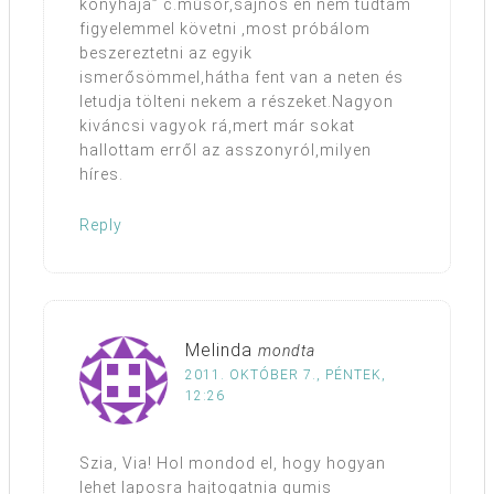
konyhája” c.műsor,sajnos én nem tudtam
figyelemmel követni ,most próbálom
beszereztetni az egyik
ismerősömmel,hátha fent van a neten és
letudja tölteni nekem a részeket.Nagyon
kiváncsi vagyok rá,mert már sokat
hallottam erről az asszonyról,milyen
híres.
Reply
Melinda
mondta
2011. OKTÓBER 7., PÉNTEK,
12:26
Szia, Via! Hol mondod el, hogy hogyan
lehet laposra hajtogatnia gumis