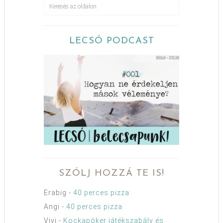
LECSÓ PODCAST
SZÓLJ HOZZÁ TE IS!
Erabig
-
40 perces pizza
Angi
-
40 perces pizza
Vivi
-
Kockapóker játékszabály és