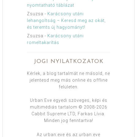
nyomtatható táblázat
Zsuzsa
-
Karácsony utáni
lehangoltság – Keresd meg az okát,
és teremts új hagyományt!
Zsuzsa
-
Karácsony utáni
romeltakarítás
JOGI NYILATKOZATOK
Kérlek, a blog tartalmát ne másold, ne
jelentesd meg más online és offline
felületen.
Urban:Eve egyedi szöveges, képi és
multimédiás tartalom © 2008-2026
Cabbit Supreme LTD, Farkas Lívia.
Minden jog fenntartva!
Az urban:eve és az urban:eve