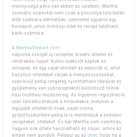
mennyiségű pénz van ebben az üzletben, Martha
zseniális sziporkái nem csak a pocsolya túloldalán
élők számára elérhetőek, üzemeltet ugyanis egy
honlapot, amin milliónyi ötlet és recept található
bárki számára.
A
MarthaStewart.com
naponta szolgál új recepttel, kreatív ötlettel és
rendrakási tippel. Külön szekciót kaptak az
ünnepek, és egy saját aloldalt az esküvők is, ahol
hasznos ötletekkel várják a menyasszonyokat,
ezen kívül pedig rengeteg nyomtatható táblázat és
gyűjtemény van sütireceptektől különböző foltok
házi tisztítási módszereig. Az ingyenes regisztráció
után feliratkozhatunk a hírlevelekre, melyben a
legújabb ötletekről írnak, saját online
gyűjtőfüzetünkbe pedig le is menthetjük a kedvenc
recepteket, ötleteket. És bár Martha sem szentírás,
nagyon sok ötlete használható és olyan, amire az
ember nem gondolt. Például az az
ötlet
, hogy ha a