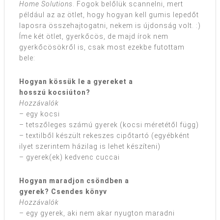
Home Solutions
. Fogok belőlük scannelni, mert
például az az ötlet, hogy hogyan kell gumis lepedőt
laposra összehajtogatni, nekem is újdonság volt. :)
Íme két ötlet, gyerkőcös, de majd írok nem
gyerkőcösökről is, csak most ezekbe futottam
bele:
Hogyan kössük le a gyereket a
hosszú kocsiúton?
Hozzávalók
– egy kocsi
– tetszőleges számú gyerek (kocsi méretétől függ)
– textilből készült rekeszes cipőtartó (egyébként
ilyet szerintem házilag is lehet készíteni)
– gyerek(ek) kedvenc cuccai
Hogyan maradjon csöndben a
gyerek? Csendes könyv
Hozzávalók
– egy gyerek, aki nem akar nyugton maradni