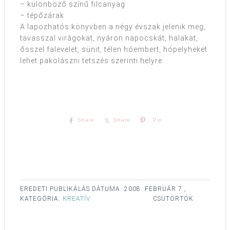
– különböző színű filcanyag
– tépőzárak
A lapozhatós könyvben a négy évszak jelenik meg,
tavasszal virágokat, nyáron napocskát, halakat,
ősszel falevelet, sünit, télen hóembert, hópelyheket
lehet pakolászni tetszés szerinti helyre.
Share
Share
Pin
EREDETI PUBLIKÁLÁS DÁTUMA:
2008. FEBRUÁR 7.,
KATEGÓRIA:
KREATÍV
CSÜTÖRTÖK