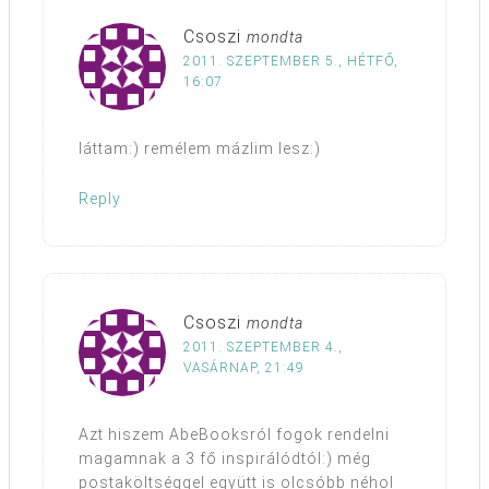
Csoszi
mondta
2011. SZEPTEMBER 5., HÉTFŐ,
16:07
láttam:) remélem mázlim lesz:)
Reply
Csoszi
mondta
2011. SZEPTEMBER 4.,
VASÁRNAP, 21:49
Azt hiszem AbeBooksról fogok rendelni
magamnak a 3 fő inspirálódtól:) még
postaköltséggel együtt is olcsóbb néhol