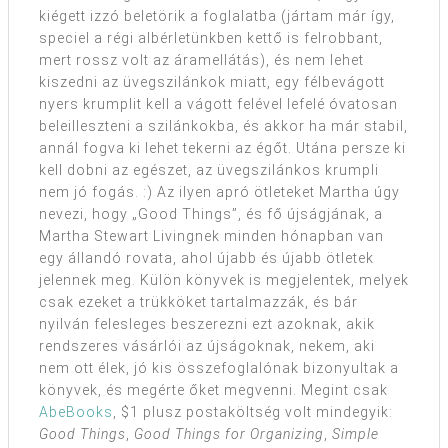
kiégett izzó beletörik a foglalatba (jártam már így,
speciel a régi albérletünkben kettő is felrobbant,
mert rossz volt az áramellátás), és nem lehet
kiszedni az üvegszilánkok miatt, egy félbevágott
nyers krumplit kell a vágott felével lefelé óvatosan
beleilleszteni a szilánkokba, és akkor ha már stabil,
annál fogva ki lehet tekerni az égőt. Utána persze ki
kell dobni az egészet, az üvegszilánkos krumpli
nem jó fogás. :) Az ilyen apró ötleteket Martha úgy
nevezi, hogy „Good Things”, és fő újságjának, a
Martha Stewart Livingnek minden hónapban van
egy állandó rovata, ahol újabb és újabb ötletek
jelennek meg. Külön könyvek is megjelentek, melyek
csak ezeket a trükköket tartalmazzák, és bár
nyilván felesleges beszerezni ezt azoknak, akik
rendszeres vásárlói az újságoknak, nekem, aki
nem ott élek, jó kis összefoglalónak bizonyultak a
könyvek, és megérte őket megvenni. Megint csak
AbeBooks
, $1 plusz postaköltség volt mindegyik:
Good Things
,
Good Things for Organizing
,
Simple