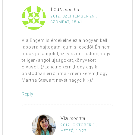
Ildus
mondta
2012. SZEPTEMBER 29.,
SZOMBAT, 15:41
Via!Engem is érdekelne ez a hogyan kell
laposra hajtogatni gumis lepedőt.Én nem
tudok jól angolul,azt viszont tudom,hogy
te igen/angol újságokat,könyveket
olvasol:-)/Lehetne kérni,hogy egyik
postodban erről írnál?/nem kérem,hogy
Martha Stewart nevét hagyd ki:-)/
Reply
Via
mondta
2012. OKTÓBER 1.,
HÉTFŐ, 10:27