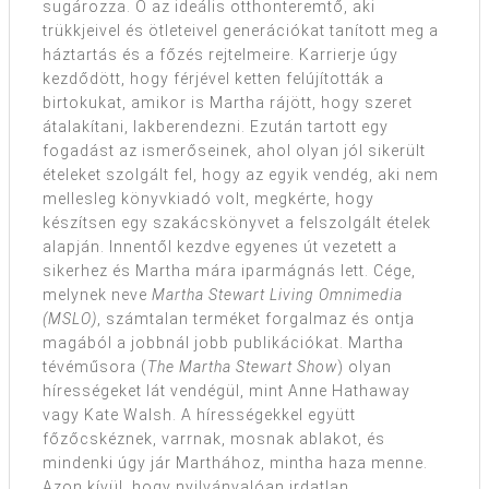
sugározza. Ő az ideális otthonteremtő, aki
trükkjeivel és ötleteivel generációkat tanított meg a
háztartás és a főzés rejtelmeire. Karrierje úgy
kezdődött, hogy férjével ketten felújították a
birtokukat, amikor is Martha rájött, hogy szeret
átalakítani, lakberendezni. Ezután tartott egy
fogadást az ismerőseinek, ahol olyan jól sikerült
ételeket szolgált fel, hogy az egyik vendég, aki nem
mellesleg könyvkiadó volt, megkérte, hogy
készítsen egy szakácskönyvet a felszolgált ételek
alapján. Innentől kezdve egyenes út vezetett a
sikerhez és Martha mára iparmágnás lett. Cége,
melynek neve
Martha Stewart Living Omnimedia
(MSLO)
, számtalan terméket forgalmaz és ontja
magából a jobbnál jobb publikációkat. Martha
tévéműsora (
The Martha Stewart Show
) olyan
hírességeket lát vendégül, mint Anne Hathaway
vagy Kate Walsh. A hírességekkel együtt
főzőcskéznek, varrnak, mosnak ablakot, és
mindenki úgy jár Marthához, mintha haza menne.
Azon kívül, hogy nyilvánvalóan irdatlan