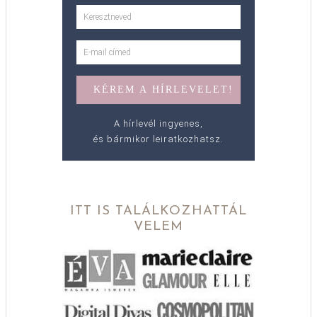
A hírlevél ingyenes,
és bármikor leiratkozhatsz.
ITT IS TALÁLKOZHATTÁL
VELEM