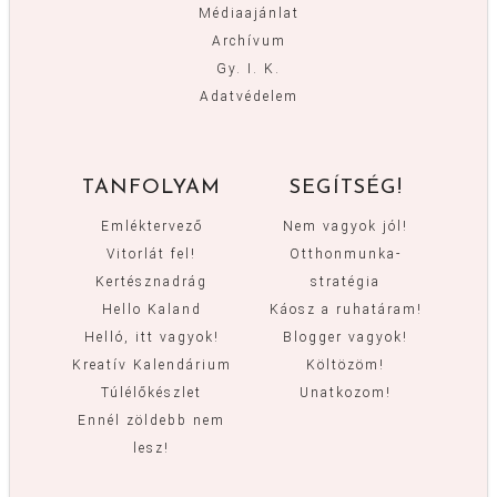
Médiaajánlat
Archívum
Gy. I. K.
Adatvédelem
TANFOLYAM
SEGÍTSÉG!
Emléktervező
Nem vagyok jól!
Vitorlát fel!
Otthonmunka-
Kertésznadrág
stratégia
Hello Kaland
Káosz a ruhatáram!
Helló, itt vagyok!
Blogger vagyok!
Kreatív Kalendárium
Költözöm!
Túlélőkészlet
Unatkozom!
Ennél zöldebb nem
lesz!