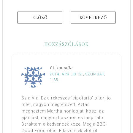
ELŐZŐ
KÖVETKEZŐ
HOZZÁSZÓLÁSOK
eri
mondta
2014. ÁPRILIS 12., SZOMBAT,
1:35
Szia Via! Ez a rekeszes ‘cipotarto’ oltari jo
otlet, nagyon megtetszett! Aztan
megneztem Martha honlapjat, koszi az
ajanlast, nagyon hasznos es inspiralo.
Beraktam a kedvencek koze. Meg a BBC
Good Food-ot is. Elkezdtelek elolrol