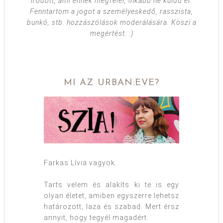
íródott, ami ennek megfelel, inkább ne küldd el.
Fenntartom a jogot a személyeskedő, rasszista,
bunkó, stb. hozzászólások moderálására. Köszi a
megértést. :)
MI AZ URBAN:EVE?
Farkas Lívia vagyok.
Tarts velem és alakíts ki te is egy
olyan életet, amiben egyszerre lehetsz
határozott, laza és szabad. Mert érsz
annyit, hogy tegyél magadért.