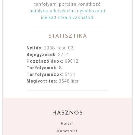
tanfolyami portálra vonatkozó
hatályos adatvédelmi nyilatkozatot
ide kattintva olvashatod
.
STATISZTIKA
Nyitás:
2008. febr. 03.
Bejegyzések:
3714
Hozzászólások:
69012
Tanfolyamok:
8
Tanfolyamozók:
5431
Megivott tea:
3548 liter
HASZNOS
Rólam
Kapcsolat