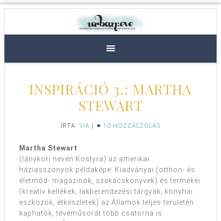
INSPIRÁCIÓ 3.: MARTHA
STEWART
ÍRTA:
VIA
|
10 HOZZÁSZÓLÁS
Martha Stewart
(lánykori nevén Kostyra) az amerikai
háziasszonyok példaképe. Kiadványai (otthon- és
életmód- magazinok, szakácskönyvek) és termékei
(kreatív kellékek, lakberendezési tárgyak, konyhai
eszközök, étkészletek) az Államok teljes területén
kaphatók, tévéműsorát több csatorna is