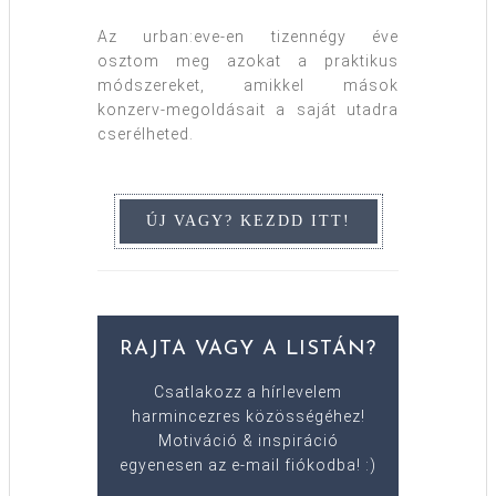
Az urban:eve-en tizennégy éve
osztom meg azokat a praktikus
módszereket, amikkel mások
konzerv-megoldásait a saját utadra
cserélheted.
RAJTA VAGY A LISTÁN?
Csatlakozz a hírlevelem
harmincezres közösségéhez!
Motiváció & inspiráció
egyenesen az e-mail fiókodba! :)