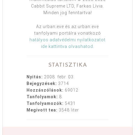
Cabbit Supreme LTD, Farkas Lívia.
Minden jog fenntartva!
Az urban:eve és az urban:eve
tanfolyami portálra vonatkozó
hatályos adatvédelmi nyilatkozatot
ide kattintva olvashatod
.
STATISZTIKA
Nyitás:
2008. febr. 03.
Bejegyzések:
3714
Hozzászólások:
69012
Tanfolyamok:
8
Tanfolyamozók:
5431
Megivott tea:
3548 liter