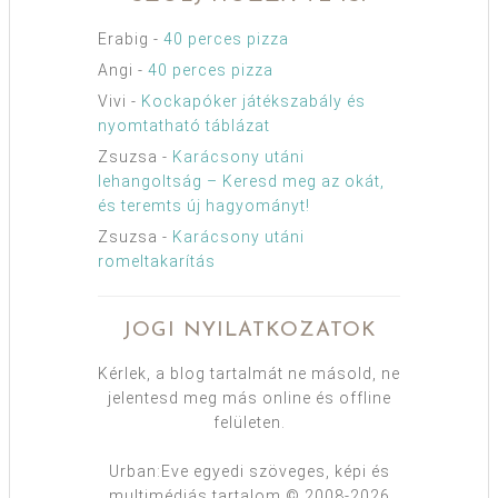
Erabig
-
40 perces pizza
Angi
-
40 perces pizza
Vivi
-
Kockapóker játékszabály és
nyomtatható táblázat
Zsuzsa
-
Karácsony utáni
lehangoltság – Keresd meg az okát,
és teremts új hagyományt!
Zsuzsa
-
Karácsony utáni
romeltakarítás
JOGI NYILATKOZATOK
Kérlek, a blog tartalmát ne másold, ne
jelentesd meg más online és offline
felületen.
Urban:Eve egyedi szöveges, képi és
multimédiás tartalom © 2008-2026