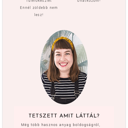
Túlélőkészlet
Unatkozom!
Ennél zöldebb nem
lesz!
TETSZETT AMIT LÁTTÁL?
Még több hasznos anyag boldogságról,