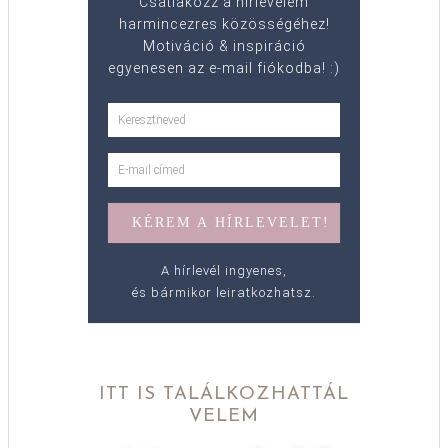
Csatlakozz a hírlevelem
harmincezres közösségéhez!
Motiváció & inspiráció
egyenesen az e-mail fiókodba! :)
A hírlevél ingyenes,
és bármikor leiratkozhatsz.
ITT IS TALÁLKOZHATTÁL
VELEM