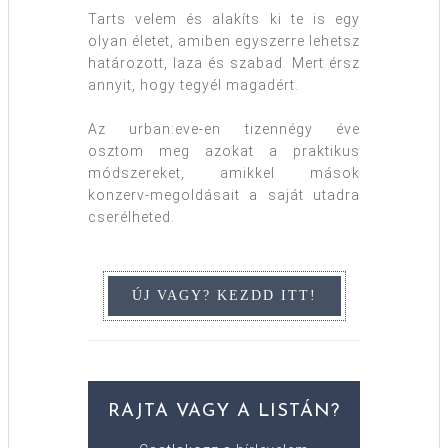
Tarts velem és alakíts ki te is egy
olyan életet, amiben egyszerre lehetsz
határozott, laza és szabad. Mert érsz
annyit, hogy tegyél magadért.
Az urban:eve-en tizennégy éve
osztom meg azokat a praktikus
módszereket, amikkel mások
konzerv-megoldásait a saját utadra
cserélheted.
RAJTA VAGY A LISTÁN?