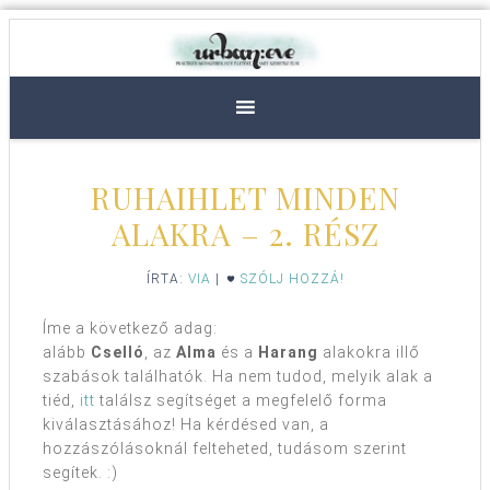
RUHAIHLET MINDEN
ALAKRA – 2. RÉSZ
ÍRTA:
VIA
|
SZÓLJ HOZZÁ!
Íme a következő adag:
alább
Cselló
, az
Alma
és a
Harang
alakokra illő
szabások találhatók. Ha nem tudod, melyik alak a
tiéd,
itt
találsz segítséget a megfelelő forma
kiválasztásához! Ha kérdésed van, a
hozzászólásoknál felteheted, tudásom szerint
segítek. :)