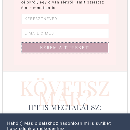
célokról, egy olyan életről, amit szeretsz
élni - e-mailen is.
KÖVETSZ
MÁR?
ITT IS MEGTALÁLSZ:
Hahó :) Más oldalakhoz hasonlóan mi is sütiket
használunk a működéshez.