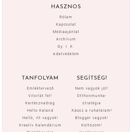
HASZNOS
Rólam
Kapcsolat
Médiaajánlat
Archívum
Gy. I. K.
Adatvédelem
TANFOLYAM
SEGÍTSÉG!
Emléktervező
Nem vagyok jól!
Vitorlát fel!
Otthonmunka-
Kertésznadrág
stratégia
Hello Kaland
Káosz a ruhatáram!
Helló, itt vagyok!
Blogger vagyok!
Kreatív Kalendárium
Költözöm!