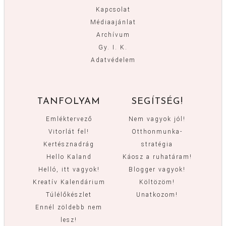
Kapcsolat
Médiaajánlat
Archívum
Gy. I. K.
Adatvédelem
TANFOLYAM
SEGÍTSÉG!
Emléktervező
Nem vagyok jól!
Vitorlát fel!
Otthonmunka-
Kertésznadrág
stratégia
Hello Kaland
Káosz a ruhatáram!
Helló, itt vagyok!
Blogger vagyok!
Kreatív Kalendárium
Költözöm!
Túlélőkészlet
Unatkozom!
Ennél zöldebb nem
lesz!