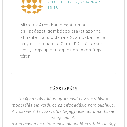
2008. JÚLIUS 13., VASÁRNAP,
13:43
Mikor az Arénában megláttam a
csillagászati gombócos árakat azonnal
átmentem a túloldalra a Szamosba, de ha
tényleg finomabb a Carte d’Or-nál, akkor
lehet, hogy újítani fogunk dobozos fagyi
téren.
HÁZSZABÁLY
Ha új hozzászóló vagy, az első hozzászólásod
moderálás alá kerül, és az elfogadásig nem publikus.
A visszatérő hozzászólók bejegyzései automatikusan
megjelennek.
A kedvesség és a tolerancia alapvető errefelé. Ha úgy