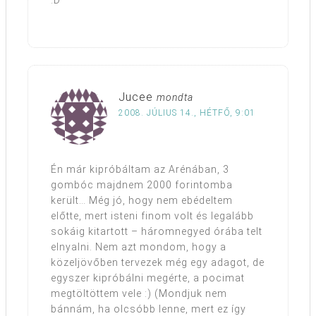
:D
Jucee
mondta
2008. JÚLIUS 14., HÉTFŐ, 9:01
Én már kipróbáltam az Arénában, 3
gombóc majdnem 2000 forintomba
került… Még jó, hogy nem ebédeltem
előtte, mert isteni finom volt és legalább
sokáig kitartott – háromnegyed órába telt
elnyalni. Nem azt mondom, hogy a
közeljövőben tervezek még egy adagot, de
egyszer kipróbálni megérte, a pocimat
megtöltöttem vele :) (Mondjuk nem
bánnám, ha olcsóbb lenne, mert ez így