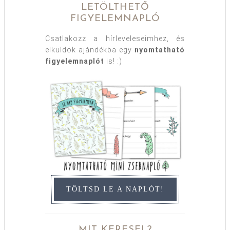
LETÖLTHETŐ
FIGYELEMNAPLÓ
Csatlakozz a hírleveleseimhez, és
elküldök ajándékba egy
nyomtatható
figyelemnaplót
is! :)
TÖLTSD LE A NAPLÓT!
MIT KERESEL?