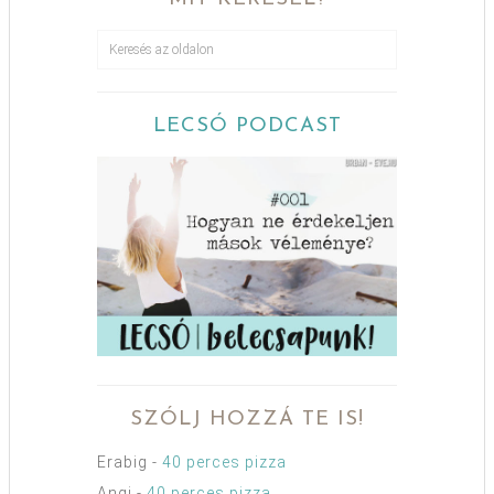
LECSÓ PODCAST
SZÓLJ HOZZÁ TE IS!
Erabig
-
40 perces pizza
Angi
-
40 perces pizza