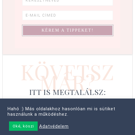
KÖVETSZ
MÁR?
ITT IS MEGTALÁLSZ:
Hahó :) Más oldalakhoz hasonlóan mi is sütiket
használunk a működéshez.
© COPYRIGHT 2008–2026 CABBIT SUPREME LTD, FARKAS LÍVIA
Adatvédelem
Oké, köszi
• MINDEN JOG FENNTARTVA! ·