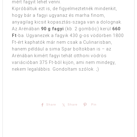
mért fagyit lehet venni.
Kipróbáltuk ezt is, de figyelmeztetnék mindenkit,
hogy bár a fagyi ugyanaz és marha finom,
anyagilag kicsit kopasztás-szaga van a dolognak.
Az Arénában
90 g fagyi
(kb. 2 gombóc) kerül
660
Ft
-ba. Ugyanezek a fagyik 430 g-os vödörben 1800
Ft-ért kaphatók már nem csak a Culinarisban,
hanem például a sima Spar boltokban is – az
Arénában kimért fagyi tehát otthoni vödrös
variációban 375 Ft-ból kijön, ami nem mindegy,
nekem legalábbis. Gondoltam szólok. ;)
Share
Share
Pin