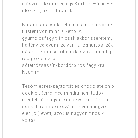
először, akkor még egy Korfu nevű helyen
időztem, nem itthon. :D
Narancsos csokit ettem és málna-sorbet-
t. Isteni volt mind a kettő. A
gyümölcsfagyit én csak akkor szeretem,
ha tényleg gyümiíze van, a joghurtos izék
nálam szóba se jöhetnek, szóval mindig
ráugrok a szép
sötétrózsaszín/bordó/piros fagyikra.
Nyamm.
Tesóm epres-sajttortát és chocolate chip
cookie-t (erre még mindig nem tudok
megfelelő magyar kifejezést kitalálni, a
csokidarabos keksz/süti nem hangzik
elég jól) evett, azok is nagyon fincsik
voltak.