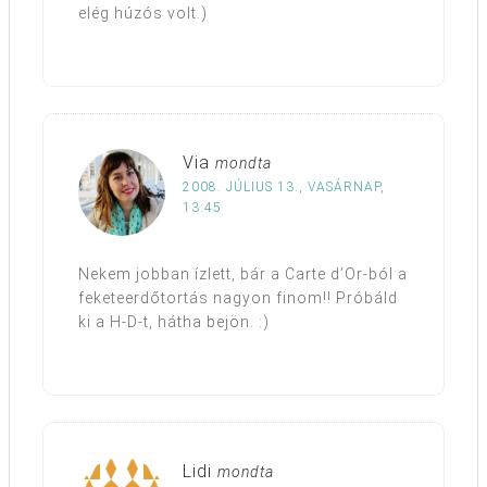
elég húzós volt.)
Via
mondta
2008. JÚLIUS 13., VASÁRNAP,
13:45
Nekem jobban ízlett, bár a Carte d’Or-ból a
feketeerdőtortás nagyon finom!! Próbáld
ki a H-D-t, hátha bejön. :)
Lidi
mondta