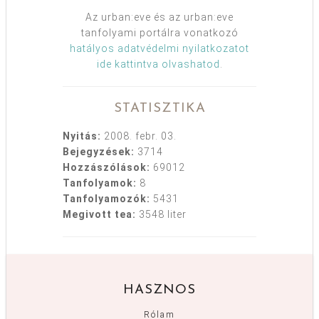
Az urban:eve és az urban:eve
tanfolyami portálra vonatkozó
hatályos adatvédelmi nyilatkozatot
ide kattintva olvashatod
.
STATISZTIKA
Nyitás:
2008. febr. 03.
Bejegyzések:
3714
Hozzászólások:
69012
Tanfolyamok:
8
Tanfolyamozók:
5431
Megivott tea:
3548 liter
HASZNOS
Rólam