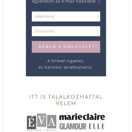
egyenesen az e-mail fiókodba! :)
A hírlevél ingyenes,
és bármikor leiratkozhatsz.
ITT IS TALÁLKOZHATTÁL
VELEM