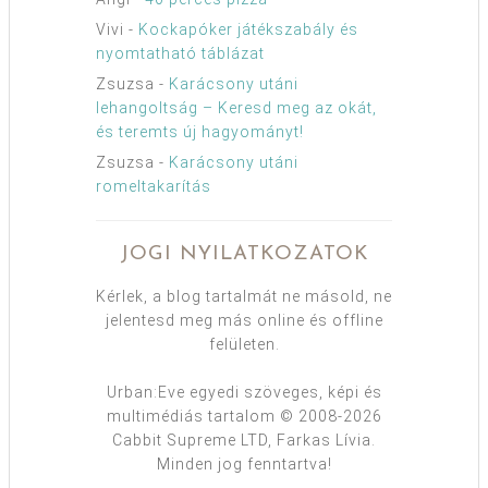
Vivi
-
Kockapóker játékszabály és
nyomtatható táblázat
Zsuzsa
-
Karácsony utáni
lehangoltság – Keresd meg az okát,
és teremts új hagyományt!
Zsuzsa
-
Karácsony utáni
romeltakarítás
JOGI NYILATKOZATOK
Kérlek, a blog tartalmát ne másold, ne
jelentesd meg más online és offline
felületen.
Urban:Eve egyedi szöveges, képi és
multimédiás tartalom © 2008-2026
Cabbit Supreme LTD, Farkas Lívia.
Minden jog fenntartva!