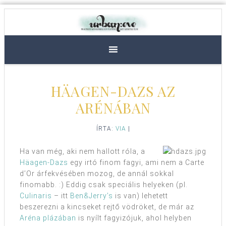
HÄAGEN-DAZS AZ
ARÉNÁBAN
ÍRTA:
VIA
|
Ha van még, aki nem hallott róla, a
Häagen-Dazs
egy irtó finom fagyi, ami nem a Carte
d’Or árfekvésében mozog, de annál sokkal
finomabb. :) Eddig csak speciális helyeken (pl.
Culinaris
– itt
Ben&Jerry’s
is van) lehetett
beszerezni a kincseket rejtő vödröket, de már az
Aréna plázában
is nyílt fagyizójuk, ahol helyben