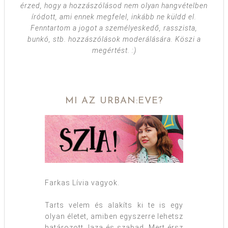
érzed, hogy a hozzászólásod nem olyan hangvételben
íródott, ami ennek megfelel, inkább ne küldd el.
Fenntartom a jogot a személyeskedő, rasszista,
bunkó, stb. hozzászólások moderálására. Köszi a
megértést. :)
MI AZ URBAN:EVE?
Farkas Lívia vagyok.
Tarts velem és alakíts ki te is egy
olyan életet, amiben egyszerre lehetsz
határozott, laza és szabad. Mert érsz