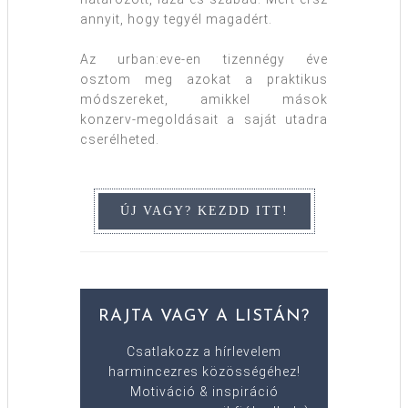
annyit, hogy tegyél magadért.
Az urban:eve-en tizennégy éve
osztom meg azokat a praktikus
módszereket, amikkel mások
konzerv-megoldásait a saját utadra
cserélheted.
RAJTA VAGY A LISTÁN?
Csatlakozz a hírlevelem
harmincezres közösségéhez!
Motiváció & inspiráció