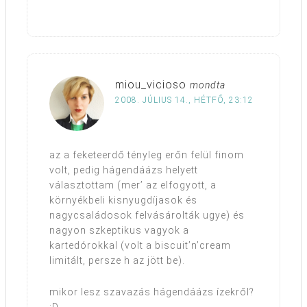
miou_vicioso
mondta
2008. JÚLIUS 14., HÉTFŐ, 23:12
az a feketeerdő tényleg erőn felül finom
volt, pedig hágendáázs helyett
választottam (mer’ az elfogyott, a
környékbeli kisnyugdíjasok és
nagycsaládosok felvásárolták ugye) és
nagyon szkeptikus vagyok a
kartedórokkal (volt a biscuit’n’cream
limitált, persze h az jött be).
mikor lesz szavazás hágendáázs ízekről?