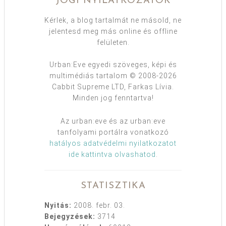
JOGI NYILATKOZATOK
Kérlek, a blog tartalmát ne másold, ne
jelentesd meg más online és offline
felületen.
Urban:Eve egyedi szöveges, képi és
multimédiás tartalom © 2008-2026
Cabbit Supreme LTD, Farkas Lívia.
Minden jog fenntartva!
Az urban:eve és az urban:eve
tanfolyami portálra vonatkozó
hatályos adatvédelmi nyilatkozatot
ide kattintva olvashatod
.
STATISZTIKA
Nyitás:
2008. febr. 03.
Bejegyzések:
3714