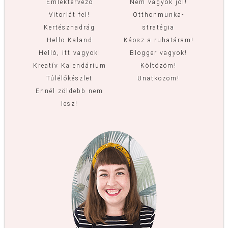
Emléktervező
Nem vagyok jól!
Vitorlát fel!
Otthonmunka-
Kertésznadrág
stratégia
Hello Kaland
Káosz a ruhatáram!
Helló, itt vagyok!
Blogger vagyok!
Kreatív Kalendárium
Költözöm!
Túlélőkészlet
Unatkozom!
Ennél zöldebb nem
lesz!