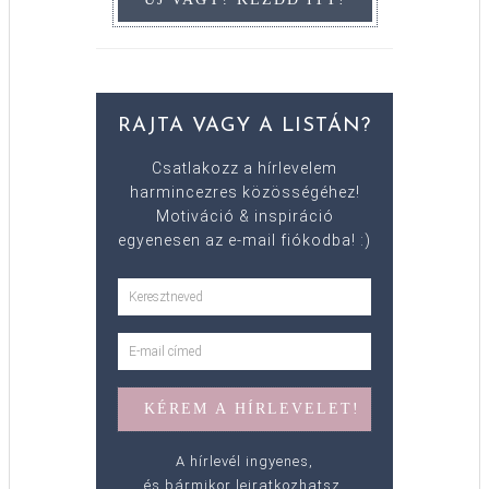
RAJTA VAGY A LISTÁN?
Csatlakozz a hírlevelem
harmincezres közösségéhez!
Motiváció & inspiráció
egyenesen az e-mail fiókodba! :)
A hírlevél ingyenes,
és bármikor leiratkozhatsz.