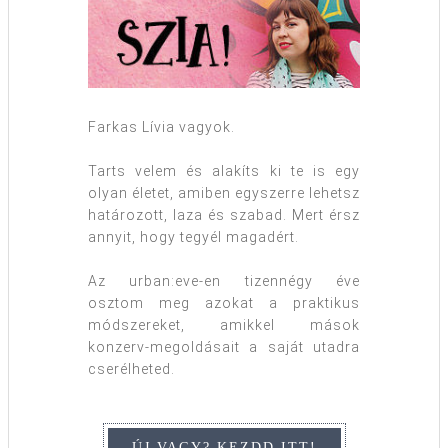
Farkas Lívia vagyok.
Tarts velem és alakíts ki te is egy
olyan életet, amiben egyszerre lehetsz
határozott, laza és szabad. Mert érsz
annyit, hogy tegyél magadért.
Az urban:eve-en tizennégy éve
osztom meg azokat a praktikus
módszereket, amikkel mások
konzerv-megoldásait a saját utadra
cserélheted.