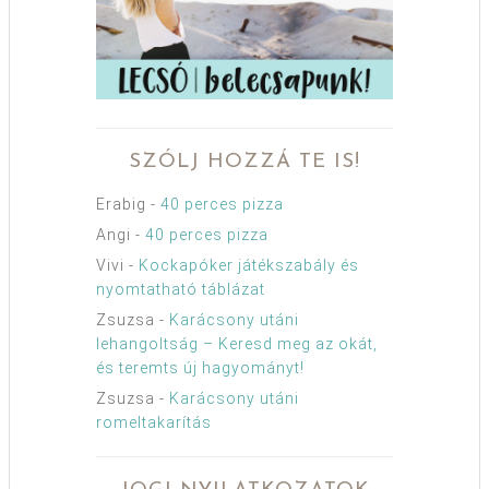
SZÓLJ HOZZÁ TE IS!
Erabig
-
40 perces pizza
Angi
-
40 perces pizza
Vivi
-
Kockapóker játékszabály és
nyomtatható táblázat
Zsuzsa
-
Karácsony utáni
lehangoltság – Keresd meg az okát,
és teremts új hagyományt!
Zsuzsa
-
Karácsony utáni
romeltakarítás