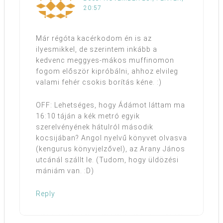
20:57
Már régóta kacérkodom én is az
ilyesmikkel, de szerintem inkább a
kedvenc meggyes-mákos muffinomon
fogom először kipróbálni, ahhoz elvileg
valami fehér csokis borítás kéne. :)
OFF: Lehetséges, hogy Ádámot láttam ma
16:10 táján a kék metró egyik
szerelvényének hátulról második
kocsijában? Angol nyelvű könyvet olvasva
(kengurus könyvjelzővel), az Arany János
utcánál szállt le. (Tudom, hogy üldözési
mániám van. :D)
Reply