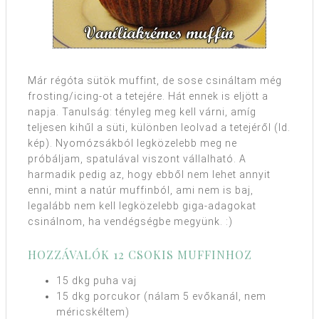
Már régóta sütök muffint, de sose csináltam még
frosting/icing-ot a tetejére. Hát ennek is eljött a
napja. Tanulság: tényleg meg kell várni, amíg
teljesen kihűl a süti, különben leolvad a tetejéről (ld.
kép). Nyomózsákból legközelebb meg ne
próbáljam, spatulával viszont vállalható. A
harmadik pedig az, hogy ebből nem lehet annyit
enni, mint a natúr muffinból, ami nem is baj,
legalább nem kell legközeleb
b giga-adagokat
csinálnom, ha vendégségbe megyünk. :)
HOZZÁVALÓK 12 CSOKIS MUFFINHOZ
15 dkg puha vaj
15 dkg porcukor (nálam 5 evőkanál, nem
méricskéltem)