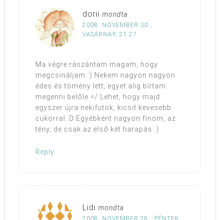
dorii
mondta
2008. NOVEMBER 30.,
VASÁRNAP, 21:27
Ma végre rászántam magam, hogy
megcsináljam :) Nekem nagyon nagyon
édes és tömény lett, egyet alig bírtam
megenni belőle =/ Lehet, hogy majd
egyszer újra nekifutok, kicsit kevesebb
cukorral :D Egyébként nagyon finom, az
tény, de csak az első két harapás :)
Reply
Lidi
mondta
2008. NOVEMBER 28., PÉNTEK,