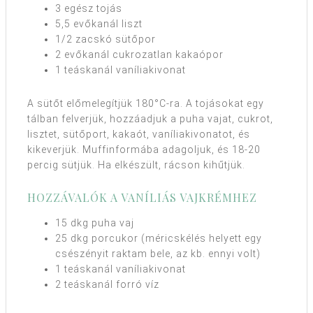
3 egész tojás
5,5 evőkanál liszt
1/2 zacskó sütőpor
2 evőkanál cukrozatlan kakaópor
1 teáskanál vaníliakivonat
A sütőt előmelegítjük 180°C-ra. A tojásokat egy
tálban felverjük, hozzáadjuk a puha vajat, cukrot,
lisztet, sütőport, kakaót, vaníliakivonatot, és
kikeverjük. Muffinformába adagoljuk, és 18-20
percig sütjük. Ha elkészült, rácson kihűtjük.
HOZZÁVALÓK A VANÍLIÁS VAJKRÉMHEZ
15 dkg puha vaj
25 dkg porcukor (méricskélés helyett egy
csészényit raktam bele, az kb. ennyi volt)
1 teáskanál vaníliakivonat
2 teáskanál forró víz