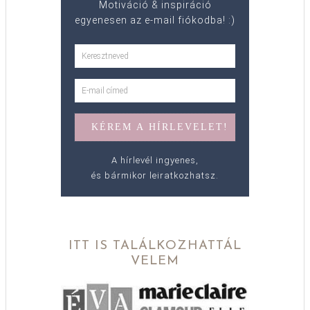
Motiváció & inspiráció
egyenesen az e-mail fiókodba! :)
A hírlevél ingyenes,
és bármikor leiratkozhatsz.
ITT IS TALÁLKOZHATTÁL
VELEM