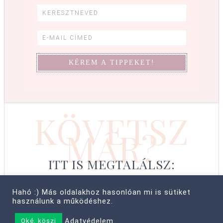
KÖVETSZ
MÁR?
ITT IS MEGTALÁLSZ:
Hahó :) Más oldalakhoz hasonlóan mi is sütiket
használunk a működéshez.
© COPYRIGHT 2008–2026 CABBIT SUPREME LTD, FARKAS LÍVIA
Adatvédelem
Oké, köszi
• MINDEN JOG FENNTARTVA! ·