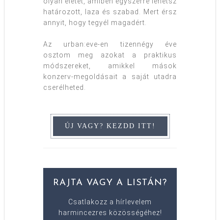
olyan életet, amiben egyszerre lehetsz
határozott, laza és szabad. Mert érsz
annyit, hogy tegyél magadért.
Az urban:eve-en tizennégy éve
osztom meg azokat a praktikus
módszereket, amikkel mások
konzerv-megoldásait a saját utadra
cserélheted.
RAJTA VAGY A LISTÁN?
Csatlakozz a hírlevelem
harmincezres közösségéhez!