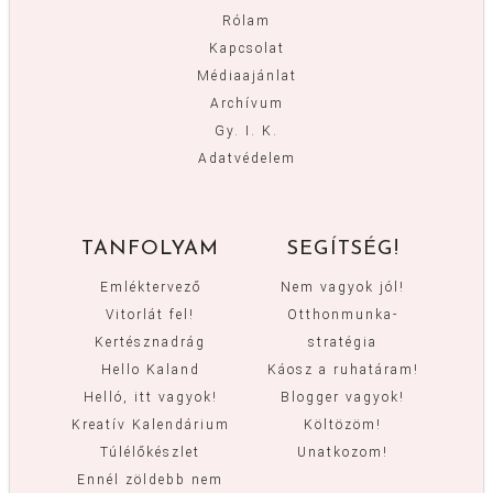
Rólam
Kapcsolat
Médiaajánlat
Archívum
Gy. I. K.
Adatvédelem
TANFOLYAM
SEGÍTSÉG!
Emléktervező
Nem vagyok jól!
Vitorlát fel!
Otthonmunka-
Kertésznadrág
stratégia
Hello Kaland
Káosz a ruhatáram!
Helló, itt vagyok!
Blogger vagyok!
Kreatív Kalendárium
Költözöm!
Túlélőkészlet
Unatkozom!
Ennél zöldebb nem