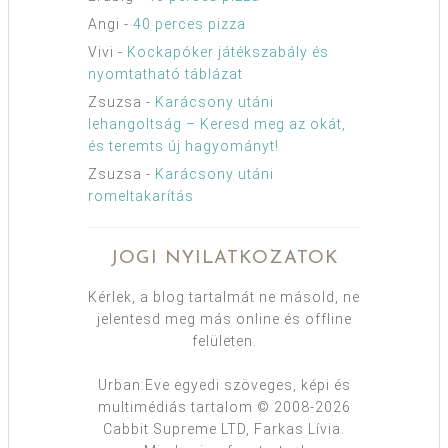
Angi
-
40 perces pizza
Vivi
-
Kockapóker játékszabály és
nyomtatható táblázat
Zsuzsa
-
Karácsony utáni
lehangoltság – Keresd meg az okát,
és teremts új hagyományt!
Zsuzsa
-
Karácsony utáni
romeltakarítás
JOGI NYILATKOZATOK
Kérlek, a blog tartalmát ne másold, ne
jelentesd meg más online és offline
felületen.
Urban:Eve egyedi szöveges, képi és
multimédiás tartalom © 2008-2026
Cabbit Supreme LTD, Farkas Lívia.