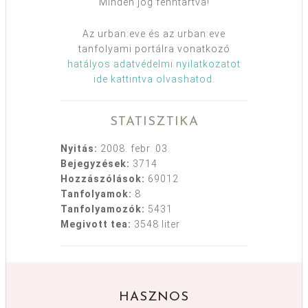
Minden jog fenntartva!
Az urban:eve és az urban:eve
tanfolyami portálra vonatkozó
hatályos adatvédelmi nyilatkozatot
ide kattintva olvashatod
.
STATISZTIKA
Nyitás:
2008. febr. 03.
Bejegyzések:
3714
Hozzászólások:
69012
Tanfolyamok:
8
Tanfolyamozók:
5431
Megivott tea:
3548 liter
HASZNOS