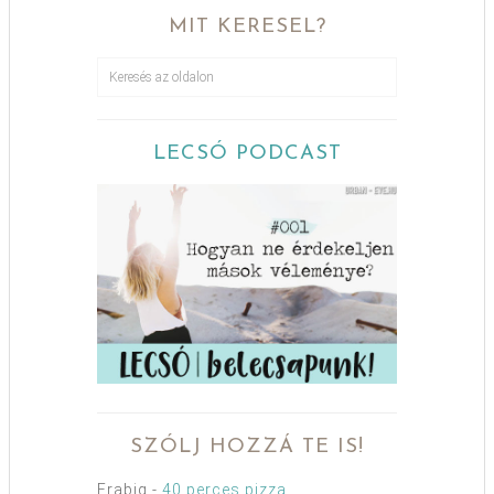
MIT KERESEL?
LECSÓ PODCAST
SZÓLJ HOZZÁ TE IS!
Erabig
-
40 perces pizza