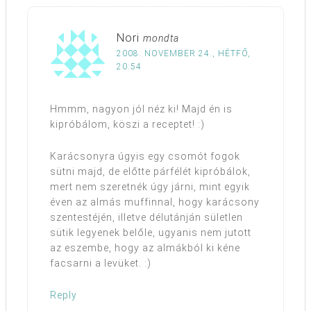
Nori
mondta
2008. NOVEMBER 24., HÉTFŐ,
20:54
Hmmm, nagyon jól néz ki! Majd én is
kipróbálom, köszi a receptet! :)
Karácsonyra úgyis egy csomót fogok
sütni majd, de előtte párfélét kipróbálok,
mert nem szeretnék úgy járni, mint egyik
éven az almás muffinnal, hogy karácsony
szentestéjén, illetve délutánján sületlen
sütik legyenek belőle, ugyanis nem jutott
az eszembe, hogy az almákból ki kéne
facsarni a levüket. :)
Reply