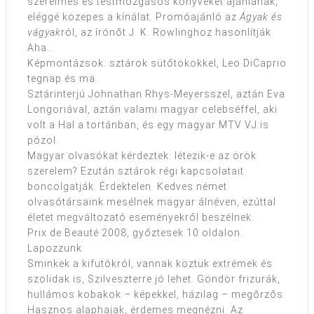
szerelmes és testmozgásos könyveket ajánlanak,
eléggé közepes a kínálat. Promóajánló az
Ágyak és
vágyak
ról, az írónőt J. K. Rowlinghoz hasonlítják.
Aha…
Képmontázsok: sztárok sütőtökökkel, Leo DiCaprio
tegnap és ma.
Sztárinterjú Johnathan Rhys-Meyersszel, aztán Eva
Longoriával, aztán valami magyar celebséffel, aki
volt a Hal a tortánban, és egy magyar MTV VJ is
pózol.
Magyar olvasókat kérdeztek: létezik-e az örök
szerelem? Ezután sztárok régi kapcsolatait
boncolgatják. Érdektelen. Kedves német
olvasótársaink mesélnek magyar álnéven, ezúttal
életet megváltozató eseményekről beszélnek.
Prix de Beauté 2008, győztesek 10 oldalon.
Lapozzunk.
Sminkek a kifutókról, vannak köztük extrémek és
szolidak is, Szilveszterre jó lehet. Göndör frizurák,
hullámos kobakok – képekkel, házilag – megőrzős.
Hasznos alaphajak, érdemes megnézni. Az