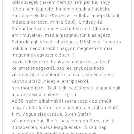
kólásüvegek (nekem nem az nem jön be, hogy
itthon nem kapható, hanem maguk a flaskák),
Patricia Field Mark&Spencer kollaborációja (kicsit
másra sikeredett, mint a SatC). Lindsay és
Samantha szerelme – szerintem nem Glamour,
amit művelnek, média hisztinek tűnik az egész.
Sztárok high street ruhákban: a H&M és a Topshop
náluk a menő, utóbbit nagyon megnézném már
magamnak egyszer élőben. :)
Rövid cikkecskék: bunkó vendégekről, „altesti”
kellemetlenségekről, pasi és anyukája közti
viszonyról, állásinterjúról, a szerelem és a pénz
kapcsolatáról, hideg elleni tippekről,
nemmondásról. Testi-lelki edzéstervet is ajánlanak
a jobb szexuális életért. Izgi. :)
Az 50. szám alkalmából sorra veszik az elmúlt
négy év 50 Glamour-os pillanatát a világban: SatC
film, Vogue black issue, Gwen Stefani
várandósruhái, JLo terhes, Fashion Street nyílik
Budapesten, Rúzsa Magdi énekel. A szülinap