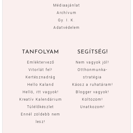
Médiaajánlat
Archívum
Gy. I. K.
Adatvédelem
TANFOLYAM
SEGÍTSÉG!
Emléktervező
Nem vagyok jól!
Vitorlát fel!
Otthonmunka-
Kertésznadrág
stratégia
Hello Kaland
Káosz a ruhatáram!
Helló, itt vagyok!
Blogger vagyok!
Kreatív Kalendárium
Költözöm!
Túlélőkészlet
Unatkozom!
Ennél zöldebb nem
lesz!