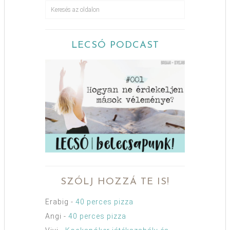
LECSÓ PODCAST
SZÓLJ HOZZÁ TE IS!
Erabig
-
40 perces pizza
Angi
-
40 perces pizza