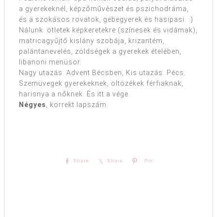
a gyerekeknél, képzőművészet és pszichodráma,
és a szokásos rovatok, gebegyerek és hasipasi. :)
Nálunk: ötletek képkeretekre (színesek és vidámak),
matricagyűjtő kislány szobája, krizantém,
palántanevelés, zöldségek a gyerekek ételében,
libanoni menüsor.
Nagy utazás: Advent Bécsben, Kis utazás: Pécs.
Szemüvegek gyerekeknek, öltözékek férfiaknak,
harisnya a nőknek. És itt a vége.
Négyes
, korrekt lapszám.
Share
Share
Pin