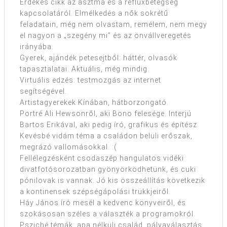
Érdekes cikk az asztma és a refluxbetegség
kapcsolatáról. Elmélkedés a nők sokrétű
feladatain, még nem olvastam, remélem, nem megy
el nagyon a „szegény mi” és az önvállveregetés
irányába.
Gyerek, ajándék petesejtből: háttér, olvasók
tapasztalatai. Aktuális, még mindig.
Virtuális edzés: testmozgás az internet
segítségével.
Artistagyerekek Kínában, hátborzongató.
Portré Ali Hewsonről, aki Bono felesége. Interjú
Bartos Erikával, aki pedig író, grafikus és építész.
Kevésbé vidám téma a családon belüli erőszak,
megrázó vallomásokkal. :(
Fellélegzésként csodaszép hangulatos vidéki
divatfotósorozatban gyönyörködhetünk, és cuki
pónilovak is vannak. Jó kis összeállítás következik
a kontinensek szépségápolási trükkjeiről.
Háy János író mesél a kedvenc könyveiről, és
szokásosan széles a választék a programokról.
Psziché témák: apa nélküli család, pályaválasztás