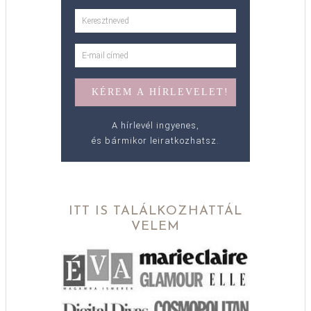
A hírlevél ingyenes,
és bármikor leiratkozhatsz.
ITT IS TALÁLKOZHATTÁL
VELEM