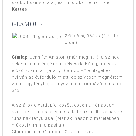
szokott színvonalat, ez mind oké, de nem elég.
Kettes
.
GLAMOUR
248 oldal, 350 Ft
(1,4 Ft /
oldal)
Címlap
: Jennifer Aniston (már megint…), a színek
nekem nem eléggé ünnepélyesek. Főleg, hogy az
előző számban „arany Glamour-t” emlegettek,
nyilván az évforduló miatt, de szívesen megnéztem
volna egy tényleg aranyszínben pompázó címlapot.
3/5
A sztárok divattippjei között ebben a hónapban
szerepel a pulcsi elegáns alkalmakra, illetve pasink
ruháinak lenyúlása. (Már aki hasonló méretekben
működik, mint a pasija.)
Glamour-nem Glamour: Cavalli-tervezte