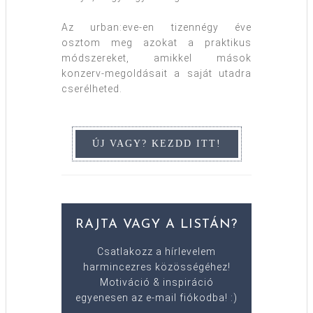
Az urban:eve-en tizennégy éve
osztom meg azokat a praktikus
módszereket, amikkel mások
konzerv-megoldásait a saját utadra
cserélheted.
RAJTA VAGY A LISTÁN?
Csatlakozz a hírlevelem
harmincezres közösségéhez!
Motiváció & inspiráció
egyenesen az e-mail fiókodba! :)