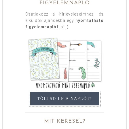
FIGYELEMNAPLÓ
Csatlakozz a hírleveleseimhez, és
elküldök ajándékba egy
nyomtatható
figyelemnaplót
is! :)
TÖLTSD LE A NAPLÓT!
MIT KERESEL?