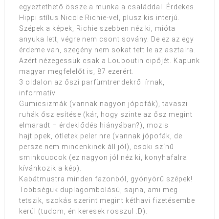
egyeztethető össze a munka a családdal. Érdekes.
Hippi stílus Nicole Richie-vel, plusz kis interjú.
Szépek a képek, Richie szebben néz ki, mióta
anyuka lett, végre nem csont sovány. De ez az egy
érdeme van, szegény nem sokat tett le az asztalra.
Azért nézegessük csak a Louboutin cipőjét. Kapunk
magyar megfelelőt is, 87 ezerért.
3 oldalon az őszi parfümtrendekről írnak,
informatív.
Gumicsizmák (vannak nagyon jópofák), tavaszi
ruhák ősziesítése (kár, hogy szinte az ősz megint
elmaradt – érdeklődés hiányában?), mozis
hajtippek, ötletek pelerinre (vannak jópofák, de
persze nem mindenkinek áll jól), csoki színű
sminkcuccok (ez nagyon jól néz ki, konyhafalra
kívánkozik a kép).
Kabátmustra minden fazonból, gyönyörű szépek!
Többségük duplagombolású, sajna, ami meg
tetszik, szokás szerint megint kéthavi fizetésembe
kerül (tudom, én keresek rosszul :D).