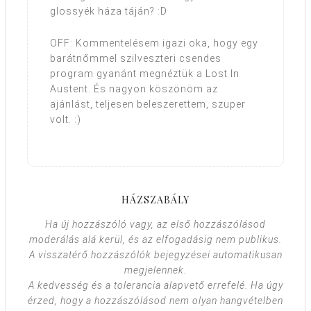
glossyék háza táján? :D
OFF: Kommentelésem igazi oka, hogy egy
barátnőmmel szilveszteri csendes
program gyanánt megnéztük a Lost In
Austent. És nagyon köszönöm az
ajánlást, teljesen beleszerettem, szuper
volt. :)
HÁZSZABÁLY
Ha új hozzászóló vagy, az első hozzászólásod
moderálás alá kerül, és az elfogadásig nem publikus.
A visszatérő hozzászólók bejegyzései automatikusan
megjelennek.
A kedvesség és a tolerancia alapvető errefelé. Ha úgy
érzed, hogy a hozzászólásod nem olyan hangvételben