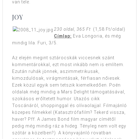
van tele.
JOY
230 oldal, 365 Ft
(1,58 Ft/oldal)
Címlap:
Eva Longoria, és még
mindig lila. Furi, 3/5.
Az elején megint sztárocskák viccesnek szánt
kommentárokkal, ezt most inkább nem is említem.
Ezután ruhák jönnek, aszimmetrikusak,
kimozdulósak, virágmintásak, férfiasan nőiesek.
Ezek közül egyik sem tetszik kiemelkedően. Poén
oldalak még mindig a Mars Delight támogatásával,
szokásos erőltetett humor. Utazós cikk
Toscánáról, shoppinggal és olívaolajjal. Filmajánló
közepes filmekkel (Katasztrófafilm? Tekerd vissza,
haver? Pff. A James Bond film magyar címétől
pedig még mindig ráz a hideg. Tényleg nem volt egy
szótár a közelben?) A könyvajánló rovatban