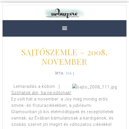
SAJTÓSZEMLE – 2008.
NOVEMBER
ÍRTA:
VIA
|
Lemaradás a köbön. :)
Szóljatok ám, ha ne pótoljak!
Ez volt hát a november: a Joy még mindig erős
smink- és frizuracikkekben, a jubileumi
Glamourban jó kis életmódtippek és receptötletek
vannak, az Évában bámulatosak a kardigánok, és
szokás szerint jól megírt és változatos cikkekkel