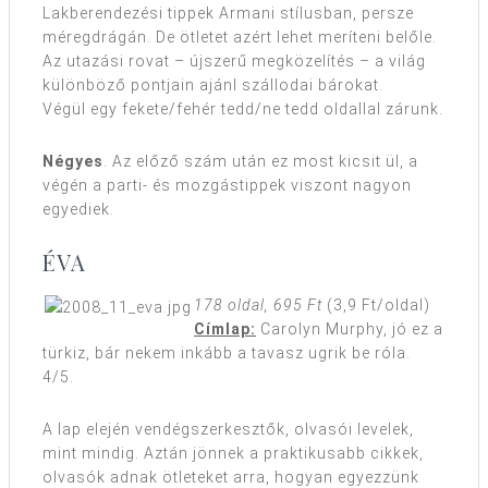
Lakberendezési tippek Armani stílusban, persze
méregdrágán. De ötletet azért lehet meríteni belőle.
Az utazási rovat – újszerű megközelítés – a világ
különböző pontjain ajánl szállodai bárokat.
Végül egy fekete/fehér tedd/ne tedd oldallal zárunk.
Négyes
. Az előző szám után ez most kicsit ül, a
végén a parti- és mozgástippek viszont nagyon
egyediek.
ÉVA
178 oldal, 695 Ft
(3,9 Ft/oldal)
Címlap:
Carolyn Murphy, jó ez a
türkiz, bár nekem inkább a tavasz ugrik be róla.
4/5.
A lap elején vendégszerkesztők, olvasói levelek,
mint mindig. Aztán jönnek a praktikusabb cikkek,
olvasók adnak ötleteket arra, hogyan egyezzünk