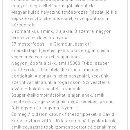
magyar megfeleltetések is jól sikerültek.
Magyar külső helyszínű fotósorozat: íjászat, jó kis
képszerkesztői elrendezéssel, középpontban a
bőrcuccok.
6 romantikus smink, 3 ajakra, 3 szemre, nagyon
természetesek és aranyosak.
37 mesterfogás – a Glamour „best of”
sminklistája. Ígéretes, jó kis összefoglaló, és a
végén még ecseteket is ajánlanak.
Nagyon jópofa a cikk, ami 15000 Ft-ból szuper
partit kerekít. Receptek, dekoráció, mindenre
gondoltak. Alapnak is lehet használni, kedvünk
szerint variálhatunk a fogásokon. Szilveszterre
kiváló – koktélreceptek is vannak!
Szuper ételkombinációkat is ajánlanak, amik
segítenek az egészségünk megőrzésében, például
fokhagyma és hagyma. Nyam. :)
És még 7 oldalon kapunk fitnesz tippeket is David
Kirsch sztáredzőtől. Jó kis kombinált gyakorlatok,
amik egyszerre több izomcsoportot céloznak meg.