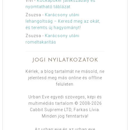
Vivi
-
Kockapóker játékszabály és
nyomtatható táblázat
Zsuzsa
-
Karácsony utáni
lehangoltság – Keresd meg az okát,
és teremts új hagyományt!
Zsuzsa
-
Karácsony utáni
romeltakarítás
JOGI NYILATKOZATOK
Kérlek, a blog tartalmát ne másold, ne
jelentesd meg más online és offline
felületen.
Urban:Eve egyedi szöveges, képi és
multimédiás tartalom © 2008-2026
Cabbit Supreme LTD, Farkas Lívia.
Minden jog fenntartva!
Az urban:eve és az urban:eve