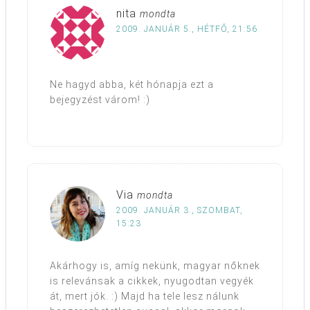
nita
mondta
2009. JANUÁR 5., HÉTFŐ, 21:56
Ne hagyd abba, két hónapja ezt a
bejegyzést várom! :)
Via
mondta
2009. JANUÁR 3., SZOMBAT,
15:23
Akárhogy is, amíg nekünk, magyar nőknek
is relevánsak a cikkek, nyugodtan vegyék
át, mert jók. :) Majd ha tele lesz nálunk