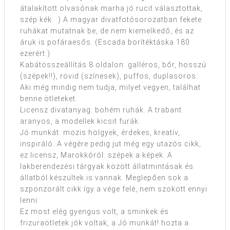
átalakított olvasónak marha jó rucit választottak,
szép kék. :) A magyar divatfotósorozatban fekete
ruhákat mutatnak be, de nem kiemelkedő, és az
áruk is pofáraesős. (Escada borítéktáska 180
ezerért.)
Kabátösszeállítás 8 oldalon: galléros, bőr, hosszú
(szépek!!), rövid (színesek), puffos, duplasoros.
Aki még mindig nem tudja, milyet vegyen, találhat
benne ötleteket.
Licensz divatanyag: bohém ruhák. A trabant
aranyos, a modellek kicsit furák.
Jó munkát: mozis hölgyek, érdekes, kreatív,
inspiráló. A végére pedig jut még egy utazós cikk,
ez licensz, Marokkóról. szépek a képek. A
lakberendezési tárgyak között állatmintásak és
állatból készültek is vannak. Meglepően sok a
szponzorált cikk így a vége felé, nem szokott ennyi
lenni.
Ez most elég gyengus volt, a sminkek és
frizuraötletek jók voltak, a Jó munkát! hozta a