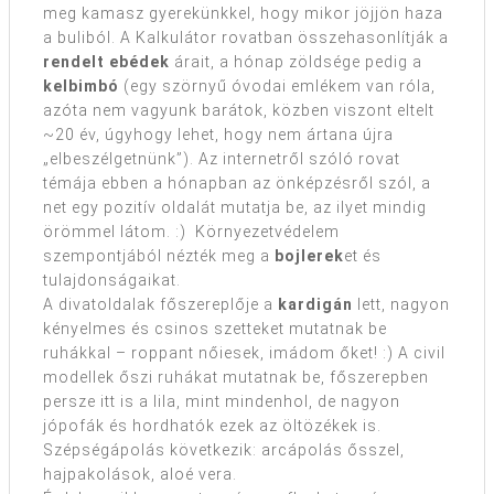
meg kamasz gyerekünkkel, hogy mikor jöjjön haza
a buliból. A Kalkulátor rovatban összehasonlítják a
rendelt ebédek
árait, a hónap zöldsége pedig a
kelbimbó
(egy szörnyű óvodai emlékem van róla,
azóta nem vagyunk barátok, közben viszont eltelt
~20 év, úgyhogy lehet, hogy nem ártana újra
„elbeszélgetnünk”). Az internetről szóló rovat
témája ebben a hónapban az önképzésről szól, a
net egy pozitív oldalát mutatja be, az ilyet mindig
örömmel látom. :) Környezetvédelem
szempontjából nézték meg a
bojlerek
et és
tulajdonságaikat.
A divatoldalak főszereplője a
kardigán
lett, nagyon
kényelmes és csinos szetteket mutatnak be
ruhákkal – roppant nőiesek, imádom őket! :) A civil
modellek őszi ruhákat mutatnak be, főszerepben
persze itt is a lila, mint mindenhol, de nagyon
jópofák és hordhatók ezek az öltözékek is.
Szépségápolás következik: arcápolás ősszel,
hajpakolások, aloé vera.