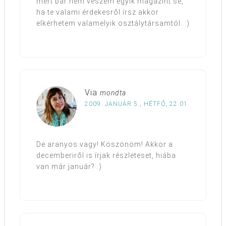
mert bár nem veszem egyik magazint se,
ha te valami érdekesről írsz akkor
elkérhetem valamelyik osztálytársamtól. :)
Via
mondta
2009. JANUÁR 5., HÉTFŐ, 22:01
De aranyos vagy! Köszönöm! Akkor a
decemberiről is írjak részleteset, hiába
van már január? :)