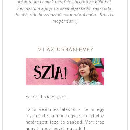
íródott, ami ennek megfelel, inkább ne küldd el.
Fenntartom a jogot a személyeskedő, rasszista,
bunkó, stb. hozzászólások moderálására. Köszi a
megértést. :)
MI AZ URBAN:EVE?
Farkas Lívia vagyok.
Tarts velem és alakíts ki te is egy
olyan életet, amiben egyszerre lehetsz
határozott, laza és szabad. Mert érsz
annyit, hogy tegyél magadért.