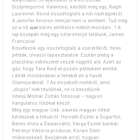
alkalmából 50 ajándékot is kisorsolnak.
Dizájnerportré: Valentino, később még egy, Ralph
Laurennel. Rövid összefoglaló a női nadrágokról.
A Jennifer Aniston interjút nem is említem. Tud még
ez a nő
újat
bármi említésre méltót mondani…? A
lap közepén még egy sztárinterjút találunk, James
Francoval.
Következik egy összefoglaló a szeretőkről: híres
példák, olvasói tapasztalatok. Ezután pedig a
plasztikai sebészetet veszik nagyító alá. Azért az
gáz, hogy Tara Reid-et pozitív példaként említik.
Látták mostanában a fenekét és a hasát
Glamouréknál…? Az elszabott melléről, amit
„dögös”-nek titulálnak, ne is beszéljünk.
Interjú Molnár Zoltán fotóssal – nagyon
hangulatos fotókat készít.
Még egy magyar cikk: sikeres magyar nőket
kérdeznek a titkukról. Horváth Eszter a Sugar!tól,
Benes Anita a Daalarnától, Varga Eszter bankár,
Petrányi Viktória producer, Korani Eleni
műkereskedő. Beszélnek arról, hogyan