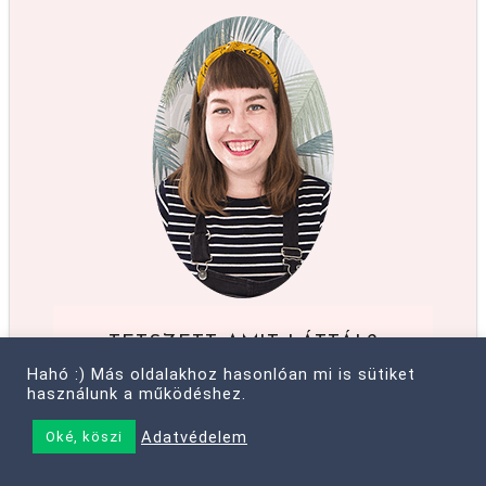
TETSZETT AMIT LÁTTÁL?
Hahó :) Más oldalakhoz hasonlóan mi is sütiket
Még több hasznos anyag boldogságról,
használunk a működéshez.
célokról, egy olyan életről, amit szeretsz
élni - e-mailen is.
Adatvédelem
Oké, köszi