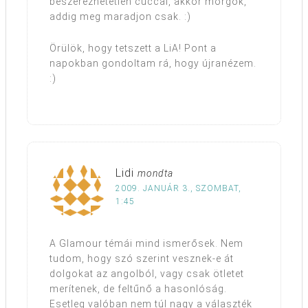
beszerezhetetlen cuccal, akkor morgok,
addig meg maradjon csak. :)
Örülök, hogy tetszett a LiA! Pont a
napokban gondoltam rá, hogy újranézem.
:)
Lidi
mondta
2009. JANUÁR 3., SZOMBAT,
1:45
A Glamour témái mind ismerősek. Nem
tudom, hogy szó szerint vesznek-e át
dolgokat az angolból, vagy csak ötletet
merítenek, de feltűnő a hasonlóság.
Esetleg valóban nem túl nagy a választék