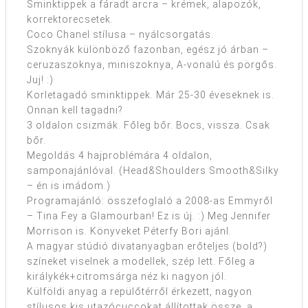
Sminktippek a fáradt arcra – krémek, alapozók,
korrektorecsetek.
Coco Chanel stílusa – nyálcsorgatás.
Szoknyák különböző fazonban, egész jó árban –
ceruzaszoknya, miniszoknya, A-vonalú és pörgős.
Juj! :)
Korletagadó sminktippek. Már 25-30 éveseknek is.
Onnan kell tagadni?
3 oldalon csizmák. Főleg bőr. Bocs, vissza. Csak
bőr.
Megoldás 4 hajproblémára 4 oldalon,
samponajánlóval. (Head&Shoulders Smooth&Silky
– én is imádom.)
Programajánló: összefoglaló a 2008-as Emmyről
– Tina Fey a Glamourban! Ez is új. :) Meg Jennifer
Morrison is. Könyveket Péterfy Bori ajánl.
A magyar stúdió divatanyagban erőteljes (bold?)
színeket viselnek a modellek, szép lett. Főleg a
királykék+citromsárga néz ki nagyon jól.
Külföldi anyag a repülőtérről érkezett, nagyon
stílusos kis utazócuccokat állítottak össze, a