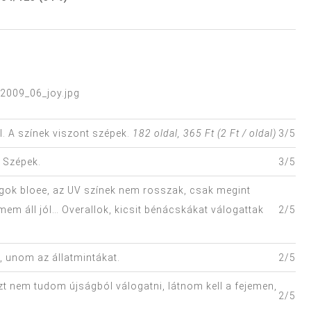
. A színek viszont szépek.
182 oldal, 365 Ft (2 Ft / oldal)
3/5
 Szépek.
3/5
agok bloee, az UV színek nem rosszak, csak megint
em áll jól… Overallok, kicsit bénácskákat válogattak
2/5
t, unom az állatmintákat.
2/5
 nem tudom újságból válogatni, látnom kell a fejemen,
2/5