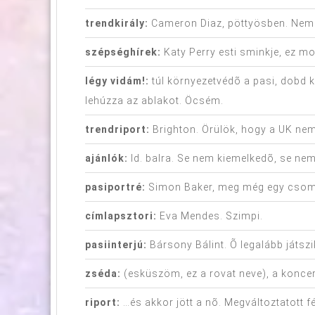
trendkirály:
Cameron Diaz, pöttyösben. Nem 
szépséghírek:
Katy Perry esti sminkje, ez m
légy vidám!:
túl környezetvédõ a pasi, dobd 
lehúzza az ablakot. Öcsém.
trendriport:
Brighton. Örülök, hogy a UK nem
ajánlók:
ld. balra. Se nem kiemelkedõ, se ne
pasiportré:
Simon Baker, meg még egy csom
címlapsztori:
Eva Mendes. Szimpi.
pasiinterjú:
Bársony Bálint. Õ legalább játsz
zséda:
(esküszöm, ez a rovat neve), a koncer
riport:
…és akkor jött a nõ. Megváltoztatott fé