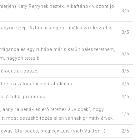
rjén) Katy Perrynek nézték. A kaftánok viszont jól
3/5
agyon szép. Aztán pillangós ruhák, azok között is
3/5
rdigánba és egy ruhába már sikerült beleszeretnem,
5/5
m, nagyon tetszik.
válogattak össze.
3/5
lt összeválogatni a darabokat is.
4/5
ás. A többi promóció.
4/5
annyira bénák és erõltetettek a „viccek”, hogy
1/5
. Itt most összeköltözés ellen vannak primitív érvek.
dway, Starbucks, meg egy Luis (sic!) Vuitton…)
2/5