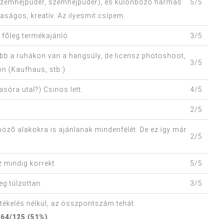
l, szemhéjpúder, szemhéjpúder), és különbözõ hármas
5/5
ságos, kreatív. Az ilyesmit csípem.
 fõleg termékajánló.
3/5
nkább a ruhákon van a hangsúly, de licensz photoshoot,
3/5
on (Kaufhaus, stb.)
sóra utal?) Csinos lett.
4/5
2/5
özõ alakokra is ajánlanak mindenfélét. De ez így már
2/5
 mindig korrekt.
5/5
g túlzottan.
3/5
rtékelés nélkül, az összpontszám tehát:
64/125 (51%)