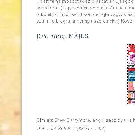
Kicsit felhalmozódtak az olvasatlan újságok
csapásra. :) Egyszerűen semmi időm nem mar
többiekre mikor kerül sor, de rajta vagyok 
szánni a blogra, amennyit szeretnék. :) Köszi 
JOY, 2009. MÁJUS
Címlap:
Drew Barrymore, angol zászlóval a h
194 oldal, 365 Ft (1,88 Ft / oldal)