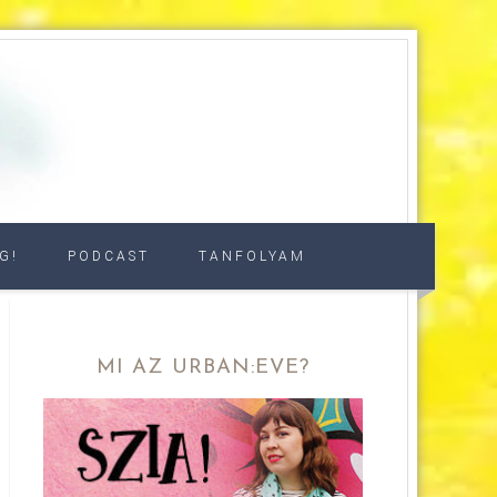
G!
PODCAST
TANFOLYAM
MI AZ URBAN:EVE?