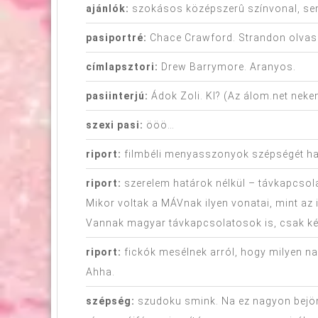
ajánlók:
szokásos középszerû színvonal, se
pasiportré:
Chace Crawford. Strandon olvas
címlapsztori:
Drew Barrymore. Aranyos.
pasiinterjú:
Ádok Zoli. KI? (Az álom.net nekem
szexi pasi:
ööö…
riport:
filmbéli menyasszonyok szépségét haso
riport:
szerelem határok nélkül – távkapcsolat
Mikor voltak a MÁVnak ilyen vonatai, mint az
Vannak magyar távkapcsolatosok is, csak kér
riport:
fickók mesélnek arról, hogy milyen n
Ahha.
szépség:
szudoku smink. Na ez nagyon bejön