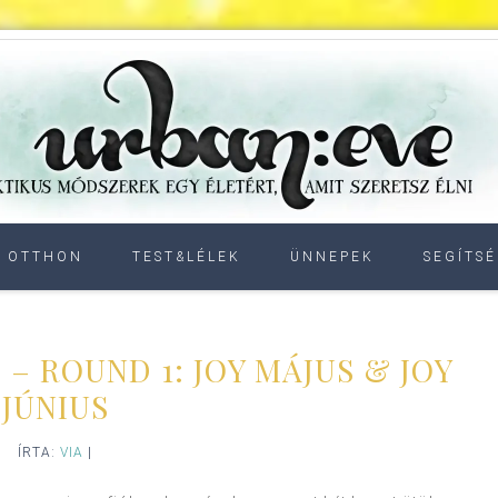
OTTHON
TEST&LÉLEK
ÜNNEPEK
SEGÍTSÉ
– ROUND 1: JOY MÁJUS & JOY
JÚNIUS
ÍRTA:
VIA
|