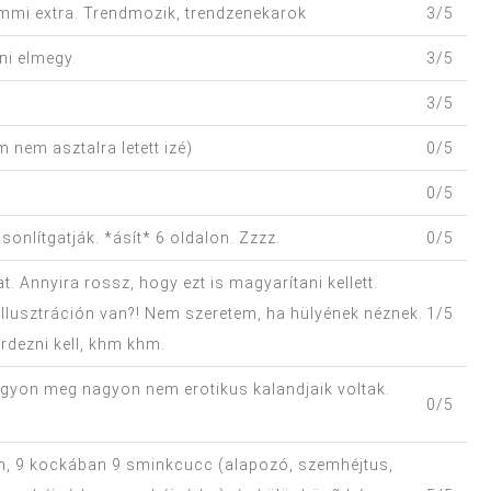
mmi extra. Trendmozik, trendzenekarok
3/5
ni elmegy.
3/5
3/5
 nem asztalra letett izé)
0/5
0/5
nlítgatják. *ásít* 6 oldalon. Zzzz.
0/5
. Annyira rossz, hogy ezt is magyarítani kellett.
 illusztráción van?! Nem szeretem, ha hülyének néznek.
1/5
dezni kell, khm khm.
agyon meg nagyon nem erotikus kalandjaik voltak.
0/5
, 9 kockában 9 sminkcucc (alapozó, szemhéjtus,