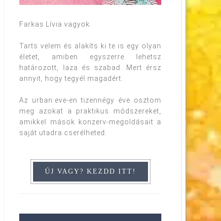
Farkas Lívia vagyok.
Tarts velem és alakíts ki te is egy olyan
életet, amiben egyszerre lehetsz
határozott, laza és szabad. Mert érsz
annyit, hogy tegyél magadért.
Az urban:eve-en tizennégy éve osztom
meg azokat a praktikus módszereket,
amikkel mások konzerv-megoldásait a
saját utadra cserélheted.