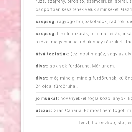
rúzs, szájfény, pirosító, szemceruza, spirá
csoportban készítenek velük sminkeket. Gazda
szépség:
ragyogó bõr,pakolások, radírok, de
szépség:
trendi firizurák, minimál leírás, i
szóval megvenni se tudjuk nagy részüket itth
átváltoztatjuk:
(ez most magáz, vagy az olva
divat:
sok-sok fürdõruha. Már unom.
divat:
még mindig, mindig fürdõruhák, különb
24 oldal fürdõruha…
jó munkát:
növényekkel foglalkozó lányok. Ez
utazás:
Gran Canaria. Ez most nem fogott me
teszt, horoszkóp, stb., é