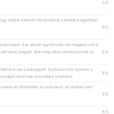
2/5
hogy melyik sztárnõ öltözködését szeretik a legjobban.
0/5
zstanfolyam. Bár akinek egynél több nõi magazin volt a
 Azért azok alapján, akik még néha szembe jönnek az
3/5
 faktorra van szükségünk. Szokásos kör ilyenkor a
3/5
donságot lehet már elmondani a témáról.
 kevés és érthetetlen az instrukció. Az életben nem
3/5
4/5