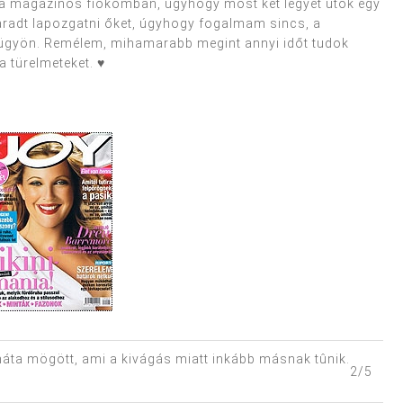
 a magazinos fiókomban, úgyhogy most két legyet ütök egy
adt lapozgatni őket, úgyhogy fogalmam sincs, a
az ügyön. Remélem, mihamarabb megint annyi időt tudok
a türelmeteket. ♥
áta mögött, ami a kivágás miatt inkább másnak tûnik.
2/5