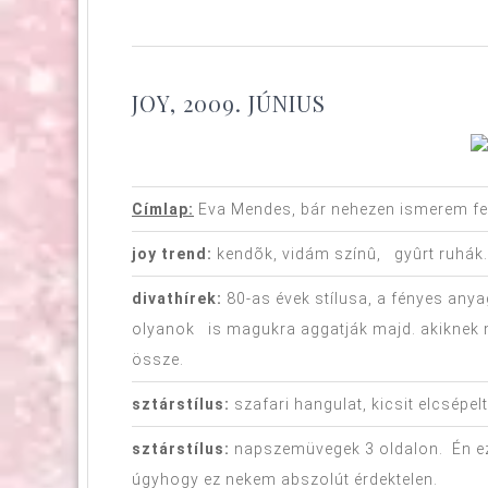
JOY, 2009. JÚNIUS
Címlap:
Eva Mendes, bár nehezen ismerem fel
joy trend:
kendõk, vidám színû, gyûrt ruhák.
divathírek:
80-as évek stílusa, a fényes any
olyanok is magukra aggatják majd. akiknek m
össze.
sztárstílus:
szafari hangulat, kicsit elcsépel
sztárstílus:
napszemüvegek 3 oldalon. Én ezt
úgyhogy ez nekem abszolút érdektelen.