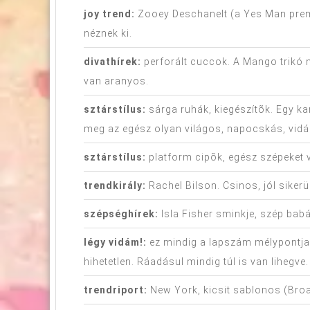
joy trend:
Zooey Deschanelt (a Yes Man premie
néznek ki.
divathírek:
perforált cuccok. A Mango trikó n
van aranyos.
sztárstílus:
sárga ruhák, kiegészítõk. Egy ka
meg az egész olyan világos, napocskás, vidá
sztárstílus:
platform cipõk, egész szépeket 
trendkirály:
Rachel Bilson. Csinos, jól sikerü
szépséghírek:
Isla Fisher sminkje, szép bab
légy vidám!:
ez mindig a lapszám mélypontja, 
hihetetlen. Ráadásul mindig túl is van lihegve
trendriport:
New York, kicsit sablonos (Broa