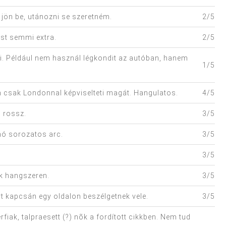
jön be, utánozni se szeretném.
2/5
ost semmi extra.
2/5
ki. Például nem használ légkondit az autóban, hanem
1/5
 csak Londonnal képviselteti magát. Hangulatos.
4/5
m rossz.
3/5
ó sorozatos arc.
3/5
3/5
ik hangszeren.
3/5
t kapcsán egy oldalon beszélgetnek vele.
3/5
rfiak, talpraesett (?) nõk a fordított cikkben. Nem tud