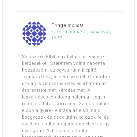
Fringe
mondta
2016. FEBRUÁR 7., VASÁRNAP,
13:57
Sziasztok! Eltelt egy hét és teli vagyok
kérdésekkel. Szerettem volna naponta
hozzászólni az egyes rutin kiépítő
feladatokhoz,de nem sikerült. Gondolom
utólag is visszamehetek és írhatom az
észrevételeimet, kérdéseimet. A
legkérdésesebb dolog nálam a reggeli
rutin feladatok sorrendje. Sajnos nálam
előbb a gyerek elátása az első,majd
beágyazok és csak utána öltözök fel és
szedem rendbe magam. Remélem ez így
nem gond. Azt hiszem a többi