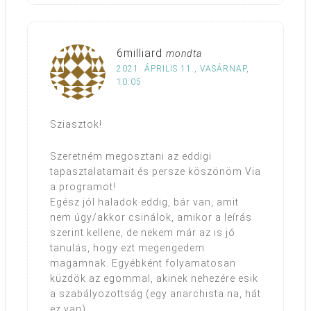
6milliard
mondta
2021. ÁPRILIS 11., VASÁRNAP,
10:05
Sziasztok!
Szeretném megosztani az eddigi
tapasztalatamait és persze köszönöm Via
a programot!
Egész jól haladok eddig, bár van, amit
nem úgy/akkor csinálok, amikor a leírás
szerint kellene, de nekem már az is jó
tanulás, hogy ezt megengedem
magamnak. Egyébként folyamatosan
küzdök az egommal, akinek nehezére esik
a szabályozottság (egy anarchista na, hát
ez van).