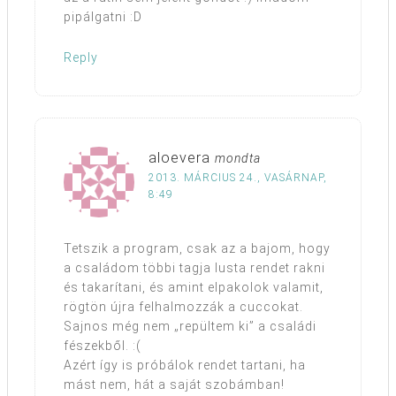
pipálgatni :D
Reply
aloevera
mondta
2013. MÁRCIUS 24., VASÁRNAP,
8:49
Tetszik a program, csak az a bajom, hogy
a családom többi tagja lusta rendet rakni
és takarítani, és amint elpakolok valamit,
rögtön újra felhalmozzák a cuccokat.
Sajnos még nem „repültem ki” a családi
fészekből. :(
Azért így is próbálok rendet tartani, ha
mást nem, hát a saját szobámban!