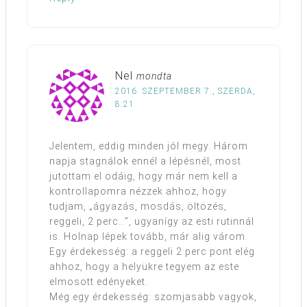
Nel
mondta
2016. SZEPTEMBER 7., SZERDA,
8:21
Jelentem, eddig minden jól megy. Három
napja stagnálok ennél a lépésnél, most
jutottam el odáig, hogy már nem kell a
kontrollapomra nézzek ahhoz, hogy
tudjam, „ágyazás, mosdás, öltözés,
reggeli, 2 perc…”, ugyanígy az esti rutinnál
is. Holnap lépek tovább, már alig várom.
Egy érdekesség: a reggeli 2 perc pont elég
ahhoz, hogy a helyükre tegyem az este
elmosott edényeket.
Még egy érdekesség: szomjasabb vagyok,