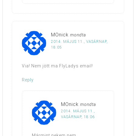
MOnick
mondta
2014. MÁJUS 11., VASÁRNAP,
18:05
Via! Nem jött ma FlyLadys email!
Reply
MOnick
mondta
2014. MÁJUS 11.,
VASÁRNAP, 18:06
Mármint nekem nem.