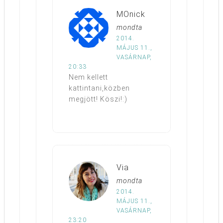
MOnick
mondta
2014.
MÁJUS 11.,
VASÁRNAP,
20:33
Nem kellett
kattintani,közben
megjött! Köszi!:)
Via
mondta
2014.
MÁJUS 11.,
VASÁRNAP,
23:20