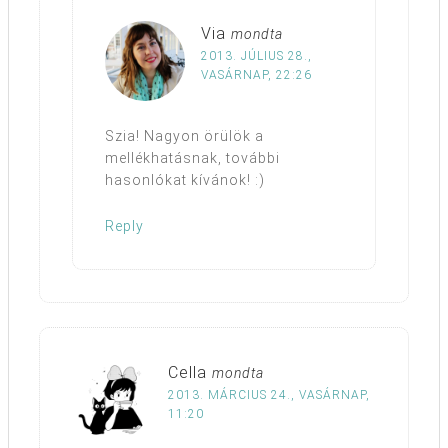
Via
mondta
2013. JÚLIUS 28.,
VASÁRNAP, 22:26
Szia! Nagyon örülök a
mellékhatásnak, további
hasonlókat kívánok! :)
Reply
Cella
mondta
2013. MÁRCIUS 24., VASÁRNAP,
11:20