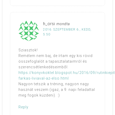
h_orsi
mondta
2016. SZEPTEMBER 6., KEDD,
5:50
Sziasztok!
Remélem nem baj, de írtam egy kis rövid
összefoglalót a tapasztalataimról és
szerencsétlenkedéseimből:
https://konyvkoktel.blogspot.hu/2016/09/rutinkiepit
farkas-liviaval-az-elso.html
Nagyon tetszik a tréning, nagyon nagy
hasznát veszem (igaz, a 9. napi feladattal
meg fogok küzdeni). :)
Reply