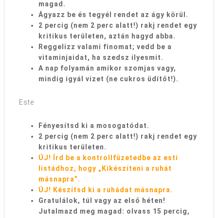
magad.
Ágyazz be és tegyél rendet az ágy körül.
2 percig (nem 2 perc alatt!) rakj rendet egy
kritikus területen, aztán hagyd abba.
Reggelizz valami finomat; vedd be a
vitaminjaidat, ha szedsz ilyesmit.
A nap folyamán amikor szomjas vagy,
mindig igyál vizet (ne cukros üdítőt!).
Este
Fényesítsd ki a mosogatódat.
2 percig (nem 2 perc alatt!) rakj rendet egy
kritikus területen.
ÚJ! Írd be a kontrollfüzetedbe az esti
listádhoz, hogy „Kikészíteni a ruhát
másnapra”.
ÚJ! Készítsd ki a ruhádat másnapra.
Gratulálok, túl vagy az első héten!
Jutalmazd meg magad: olvass 15 percig,