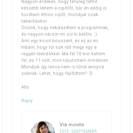
Nagyon érdekes, hogy tényleg tettre
készebb lettem a cipőtől, bár én eddig is
hordtam itthon cipőt, mondjuk csak
takarításkor.
Örülök, hogy nekikezdtem a programnak,
és nagyon várom mi sül ki belőle. :)
Ami egy kicsit bosszant, és ez az én
hibám, hogy túl sok idő megy egy a
reggeli teendőkkel. Ma fél 10-kor keltem
fel, és 11 volt, mire túljutottam mindenen.
Mondjuk így leírva nem is tűnik annyira
soknak. Lehet, hogy fejlődtem? :D
Aby
Reply
Via
mondta
2015. SZEPTEMBER