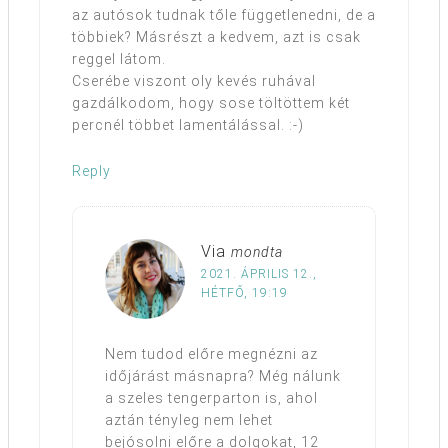
az autósok tudnak tőle függetlenedni, de a
többiek? Másrészt a kedvem, azt is csak
reggel látom.
Cserébe viszont oly kevés ruhával
gazdálkodom, hogy sose töltöttem két
percnél többet lamentálással. :-)
Reply
Via
mondta
2021. ÁPRILIS 12.,
HÉTFŐ, 19:19
Nem tudod előre megnézni az
időjárást másnapra? Még nálunk
a szeles tengerparton is, ahol
aztán tényleg nem lehet
bejósolni előre a dolgokat, 12