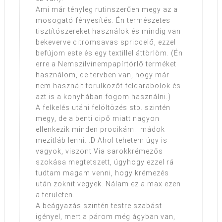
Ami már tényleg rutinszerűen megy az a
mosogató fényesítés. Én természetes
tisztítószereket használok és mindig van
bekeverve citromsavas spriccelő, ezzel
befújom este és egy textillel áttörlöm. (Én
erre a Nemszilvinempapírtörlő terméket
használom, de tervben van, hogy már
nem használt törülközőt feldarabolok és
azt is a konyhában fogom használni.)
A felkelés utáni felöltözés stb. szintén
megy, de a benti cipő miatt nagyon
ellenkezik minden procikám. Imádok
mezítláb lenni. :D Ahol tehetem úgy is
vagyok, viszont Via sarokkrémezős
szokása megtetszett, úgyhogy ezzel rá
tudtam magam venni, hogy krémezés
után zoknit vegyek. Nálam ez a max ezen
a területen.
A beágyazás szintén testre szabást
igényel, mert a párom még ágyban van,