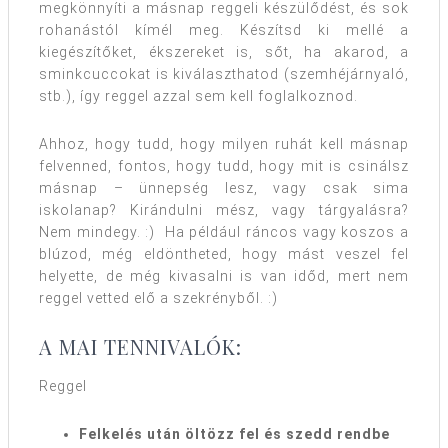
megkönnyíti a másnap reggeli készülődést, és sok
rohanástól kímél meg. Készítsd ki mellé a
kiegészítőket, ékszereket is, sőt, ha akarod, a
sminkcuccokat is kiválaszthatod (szemhéjárnyaló,
stb.), így reggel azzal sem kell foglalkoznod.
Ahhoz, hogy tudd, hogy milyen ruhát kell másnap
felvenned, fontos, hogy tudd, hogy mit is csinálsz
másnap – ünnepség lesz, vagy csak sima
iskolanap? Kirándulni mész, vagy tárgyalásra?
Nem mindegy. :) Ha például ráncos vagy koszos a
blúzod, még eldöntheted, hogy mást veszel fel
helyette, de még kivasalni is van időd, mert nem
reggel vetted elő a szekrényből. :)
A MAI TENNIVALÓK:
Reggel
Felkelés után öltözz fel és szedd rendbe