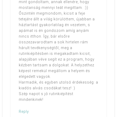
mint gondoltam, annak ellenére, hogy
mostanság mennyi teát megittam. :))
Őszintén megmondom, kicsit a feje
tetejére állt a világ körülöttem, újabban a
háztartást gyakorlatilag én vezetem, s
apámat is én gondozom amíg anyám
nincs itthon. Így, bár elsőre
összezavarodtam a sok hirtelen rám
hárult tevékenységtől, meg a
rutinkiépítésben is megakadtam kicsit,
alapjában véve segít ez a program, hogy
kézben tartsam a dolgokat. A helyzethez
képest remekül megállom a helyem és
elégedett vagyok.
Harmadik, és egyben utolsó érdekesség: a
kiadós alvás csodákat tesz! :)
Szép napot s jó rutinkiépítést
mindenkinek!
Reply