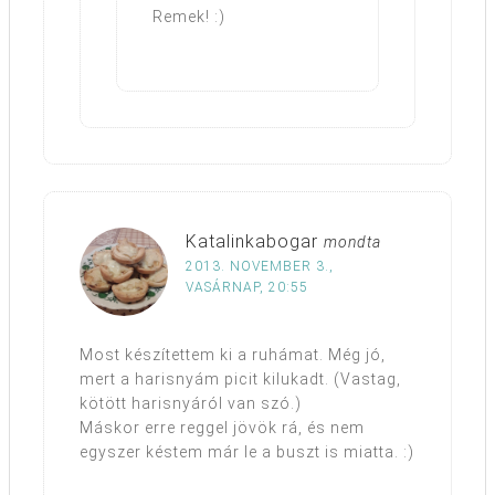
Remek! :)
Katalinkabogar
mondta
2013. NOVEMBER 3.,
VASÁRNAP, 20:55
Most készítettem ki a ruhámat. Még jó,
mert a harisnyám picit kilukadt. (Vastag,
kötött harisnyáról van szó.)
Máskor erre reggel jövök rá, és nem
egyszer késtem már le a buszt is miatta. :)