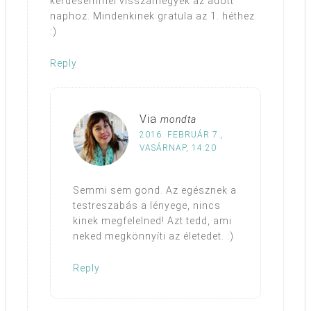
kérdésemmel visszamegyek az adott
naphoz. Mindenkinek gratula az 1. héthez.
:)
Reply
Via
mondta
2016. FEBRUÁR 7.,
VASÁRNAP, 14:20
Semmi sem gond. Az egésznek a
testreszabás a lényege, nincs
kinek megfelelned! Azt tedd, ami
neked megkönnyíti az életedet. :)
Reply