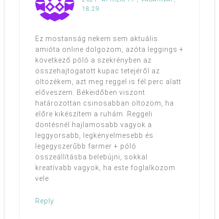
18:29
Ez mostanság nekem sem aktuális.
amióta online dolgozom, azóta leggings +
következő póló a szekrényben az
összehajtogatott kupac tetejéről az
öltözékem, azt meg reggel is fél perc alatt
előveszem. Békeidőben viszont
határozottan csinosabban öltözöm, ha
előre kikészítem a ruhám. Reggeli
döntésnél hajlamosabb vagyok a
leggyorsabb, legkényelmesebb és
legegyszerűbb farmer + póló
összeállításba belebújni, sokkal
kreatívabb vagyok, ha este foglalkozom
vele.
Reply