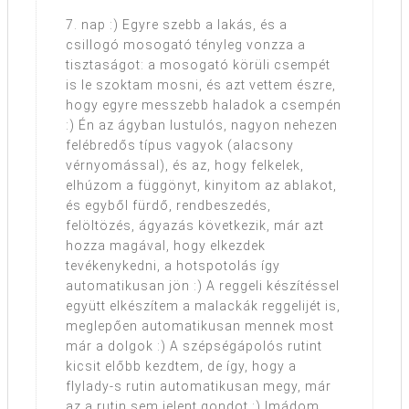
7. nap :) Egyre szebb a lakás, és a
csillogó mosogató tényleg vonzza a
tisztaságot: a mosogató körüli csempét
is le szoktam mosni, és azt vettem észre,
hogy egyre messzebb haladok a csempén
:) Én az ágyban lustulós, nagyon nehezen
felébredős típus vagyok (alacsony
vérnyomással), és az, hogy felkelek,
elhúzom a függönyt, kinyitom az ablakot,
és egyből fürdő, rendbeszedés,
felöltözés, ágyazás következik, már azt
hozza magával, hogy elkezdek
tevékenykedni, a hotspotolás így
automatikusan jön :) A reggeli készítéssel
együtt elkészítem a malackák reggelijét is,
meglepően automatikusan mennek most
már a dolgok :) A szépségápolós rutint
kicsit előbb kezdtem, de így, hogy a
flylady-s rutin automatikusan megy, már
az a rutin sem jelent gondot :) Imádom