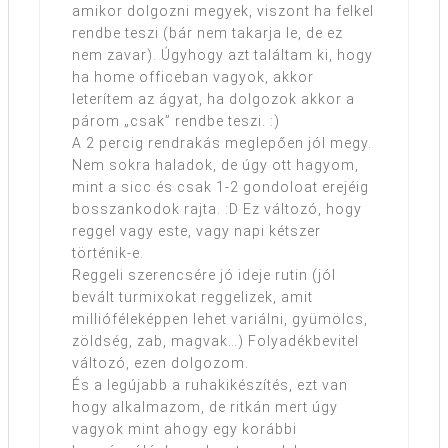
amikor dolgozni megyek, viszont ha felkel
rendbe teszi (bár nem takarja le, de ez
nem zavar). Úgyhogy azt találtam ki, hogy
ha home officeban vagyok, akkor
leterítem az ágyat, ha dolgozok akkor a
párom „csak” rendbe teszi. :)
A 2 percig rendrakás meglepően jól megy.
Nem sokra haladok, de úgy ott hagyom,
mint a sicc és csak 1-2 gondoloat erejéig
bosszankodok rajta. :D Ez változó, hogy
reggel vagy este, vagy napi kétszer
történik-e.
Reggeli szerencsére jó ideje rutin (jól
bevált turmixokat reggelizek, amit
millióféleképpen lehet variálni, gyümölcs,
zöldség, zab, magvak…) Folyadékbevitel
változó, ezen dolgozom.
És a legújabb a ruhakikészítés, ezt van
hogy alkalmazom, de ritkán mert úgy
vagyok mint ahogy egy korábbi