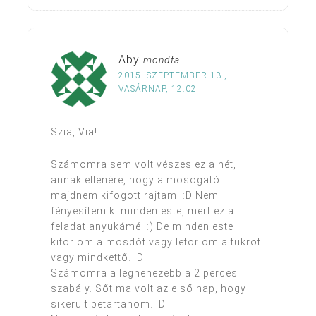
Aby
mondta
2015. SZEPTEMBER 13.,
VASÁRNAP, 12:02
Szia, Via!
Számomra sem volt vészes ez a hét,
annak ellenére, hogy a mosogató
majdnem kifogott rajtam. :D Nem
fényesítem ki minden este, mert ez a
feladat anyukámé. :) De minden este
kitörlöm a mosdót vagy letörlöm a tükröt
vagy mindkettő. :D
Számomra a legnehezebb a 2 perces
szabály. Sőt ma volt az első nap, hogy
sikerült betartanom. :D