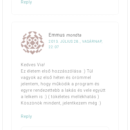
Reply
Emmus
mondta
2013. JÚLIUS 28., VASÁRNAP,
22:07
Kedves Via!
Ez életem első hozzászólása :) Túl
vagyok az első héten és örömmel
jelentem, hogy működik a program és
egyre rendezettebb a lakás és vele együtt
a lelkem is :) ( tökéletes mellékhatás )
Köszönök mindent, jelentkezem még :)
Reply