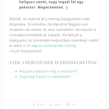
hallgass zenét, vagy tegyél fel egy
pakolást. Megérdemled. :)
[Kérlek, ne másold át a tréning bejegyzéseit más
blogokba, fórumokba, honlapokra! Nagyon sok
munkám van benne, és nem szeretném, ha máshol is
visszaköszönnének az írásaim. Ha tetszik a
bejegyzés, és szeretnéd megosztani másokkal, küldd
el nekik
a 30-napos rutinkiépítés-tréning
linkjét
! Köszönöm!]
EZEK A BEJEGYÉZSEK IS ÉRDEKELHETNEK:
Hogyan találjam meg a stílusom?
Segítség! Káosz a ruhatáram!
Share
Share
Pin