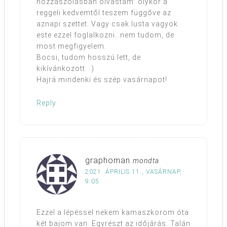
hozzászólásban olvastam: olykor a
reggeli kedvemtől teszem függőve az
aznapi szettet. Vagy csak lusta vagyok
este ezzel foglalkozni…nem tudom, de
most megfigyelem.
Bocsi, tudom hosszú lett, de
kikívánkozott. :)
Hajrá mindenki és szép vasárnapot!
Reply
graphoman
mondta
2021. ÁPRILIS 11., VASÁRNAP,
9:05
Ezzel a lépéssel nekem kamaszkorom óta
két bajom van. Egyrészt az időjárás. Talán