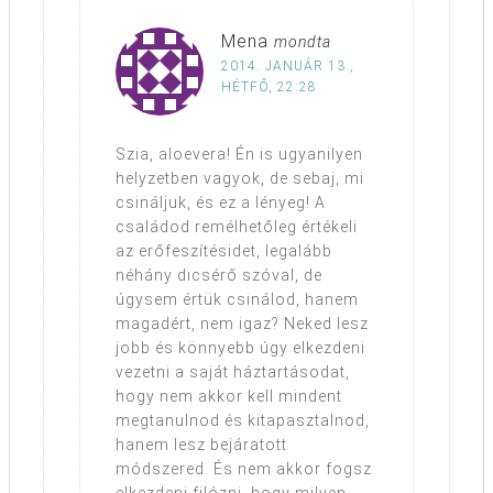
Mena
mondta
2014. JANUÁR 13.,
HÉTFŐ, 22:28
Szia, aloevera! Én is ugyanilyen
helyzetben vagyok, de sebaj, mi
csináljuk, és ez a lényeg! A
családod remélhetőleg értékeli
az erőfeszítésidet, legalább
néhány dicsérő szóval, de
úgysem értük csinálod, hanem
magadért, nem igaz? Neked lesz
jobb és könnyebb úgy elkezdeni
vezetni a saját háztartásodat,
hogy nem akkor kell mindent
megtanulnod és kitapasztalnod,
hanem lesz bejáratott
módszered. És nem akkor fogsz