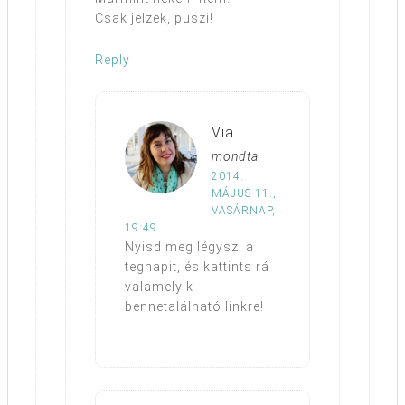
Csak jelzek, puszi!
Reply
Via
mondta
2014.
MÁJUS 11.,
VASÁRNAP,
19:49
Nyisd meg légyszi a
tegnapit, és kattints rá
valamelyik
bennetalálható linkre!