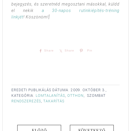
bejegyzés, és szeretnéd megosztani másokkal, küldd
el nekik
a 30-napos rutinkiépítés-tréning
linkjét
! Köszönöm!]
Share
Share
Pin
EREDETI PUBLIKÁLÁS DÁTUMA:
2009. OKTÓBER 3.,
KATEGÓRIA:
LOMTALANÍTÁS
,
OTTHON
,
SZOMBAT
RENDSZEREZÉS
,
TAKARÍTÁS
ELŐZŐ
KÖVETKEZŐ