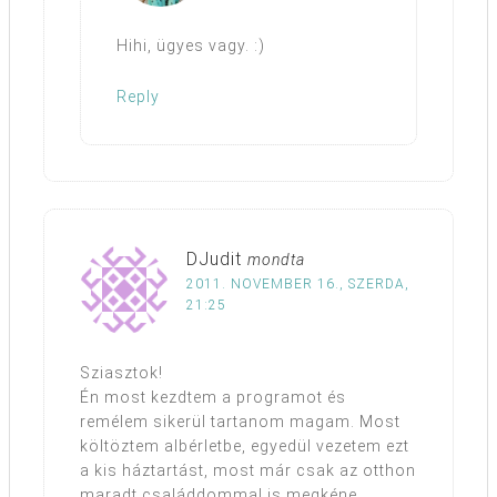
Hihi, ügyes vagy. :)
Reply
DJudit
mondta
2011. NOVEMBER 16., SZERDA,
21:25
Sziasztok!
Én most kezdtem a programot és
remélem sikerül tartanom magam. Most
költöztem albérletbe, egyedül vezetem ezt
a kis háztartást, most már csak az otthon
maradt családdommal is megkéne