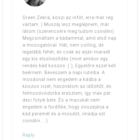
Green Zebra, köszi az infót, erre már rég
vártam :) Muszáj lesz meglépnem, már
látom (szerencsére meg tudom csinálni).
Megcsináltam a kádammal, amit első nap
a mosogatóval. Hát, nem csillog, de
legalább fehér, és csak az alján maradt
egy kis elszíneződés (mint amikor egy
rendes kád koszos :( ), Egyelőre ezzel kell
beérnem. Beveszem a napi rutinba. A
mosásnál nem engedem a kádba a
koszos vizet, használom az időzítőt, és
felmosóvödörbe eresztem, így max pár
deci folyik bele. És a macskát nem
engedem a fürdőbe, hogy összejárja a
kád peremét és a mosdót, imádja ezt
csinálni… :)
Reply