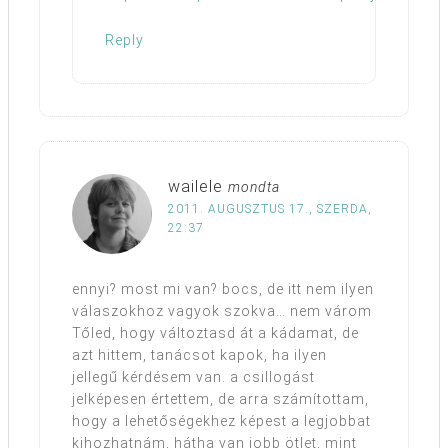
Reply
wailele
mondta
2011. AUGUSZTUS 17., SZERDA,
22:37
ennyi? most mi van? bocs, de itt nem ilyen
válaszokhoz vagyok szokva… nem várom
Tőled, hogy változtasd át a kádamat, de
azt hittem, tanácsot kapok, ha ilyen
jellegű kérdésem van. a csillogást
jelképesen értettem, de arra számítottam,
hogy a lehetőségekhez képest a legjobbat
kihozhatnám, hátha van jobb ötlet, mint