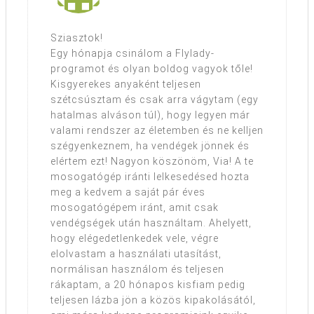
Sziasztok!
Egy hónapja csinálom a Flylady-
programot és olyan boldog vagyok tőle!
Kisgyerekes anyaként teljesen
szétcsúsztam és csak arra vágytam (egy
hatalmas alváson túl), hogy legyen már
valami rendszer az életemben és ne kelljen
szégyenkeznem, ha vendégek jönnek és
elértem ezt! Nagyon köszönöm, Via! A te
mosogatógép iránti lelkesedésed hozta
meg a kedvem a saját pár éves
mosogatógépem iránt, amit csak
vendégségek után használtam. Ahelyett,
hogy elégedetlenkedek vele, végre
elolvastam a használati utasítást,
normálisan használom és teljesen
rákaptam, a 20 hónapos kisfiam pedig
teljesen lázba jön a közös kipakolásától,