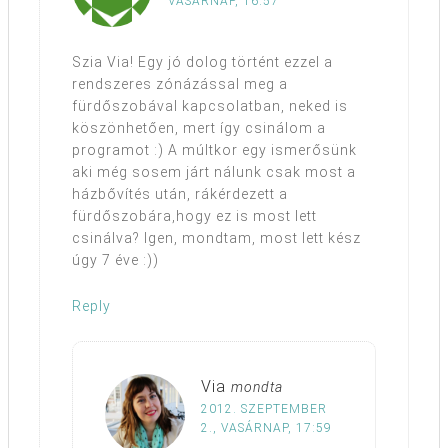
VASÁRNAP, 16:57
Szia Via! Egy jó dolog történt ezzel a
rendszeres zónázással meg a
fürdőszobával kapcsolatban, neked is
köszönhetően, mert így csinálom a
programot :) A múltkor egy ismerősünk
aki még sosem járt nálunk csak most a
házbővítés után, rákérdezett a
fürdőszobára,hogy ez is most lett
csinálva? Igen, mondtam, most lett kész
úgy 7 éve :))
Reply
Via
mondta
2012. SZEPTEMBER
2., VASÁRNAP, 17:59