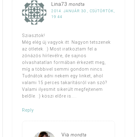
Lina73
mondta
2014. JANUÁR 30., CSÜTÖRTÖK,
19:44
Sziasztok!
Még elég új vagyok itt. Nagyon tetszenek
az ötletek. :) Most iratkoztam fel a
zónázós hírlevélre, de sajnos
olvashatatlan formában érkezett meg,
míg a többivel semmi gondom nincs.
Tudnátok adni nekem egy linket, ahol
valami 15 perces takarításról van szó?
Valami ilyesmit sikerült megfejtenem
belőle. :) köszi előre is…..
Reply
Via
mondta