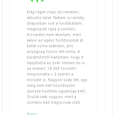
Elég régen írtad, de remélem,
aktuális lehet. Nekem is ramaty
állapotban volt a fürdőkádam,
megkopott rajta a zománc.
Kicserélni nem akartam, mert
akkor az egész fürdőszobát át
kellet volna alakítani, ami
anyagilag húzós lett volna. A
barátnőmtől hallottam, hogy ő
fejújíttatta az övét. Hívtam én is
az embert, 18.000 forintért
megcsinálta + 2 ezerért a
mosdót is. Nagyon szép lett, egy
ideig nem kell hozzányúlni
(persze tisztítani ugyanúgy kell).
Örülök neki nagyon, mert a
zománc kád mégiscsak jobb…
Reply