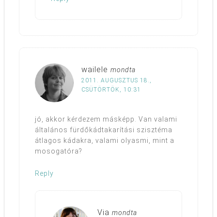
wailele
mondta
2011. AUGUSZTUS 18.,
CSÜTÖRTÖK, 10:31
jó, akkor kérdezem másképp. Van valami
általános fürdőkádtakarítási szisztéma
átlagos kádakra, valami olyasmi, mint a
mosogatóra?
Reply
Via
mondta