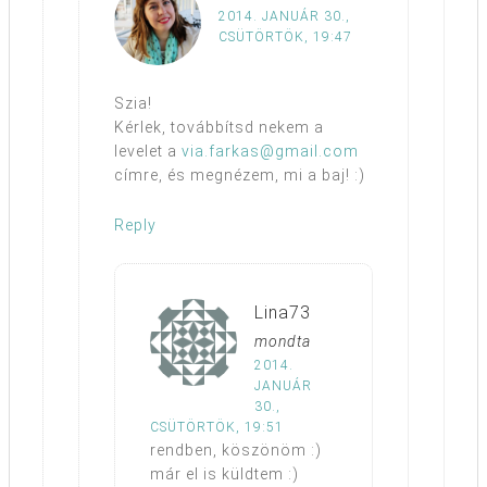
2014. JANUÁR 30.,
CSÜTÖRTÖK, 19:47
Szia!
Kérlek, továbbítsd nekem a
levelet a
via.farkas@gmail.com
címre, és megnézem, mi a baj! :)
Reply
Lina73
mondta
2014.
JANUÁR
30.,
CSÜTÖRTÖK, 19:51
rendben, köszönöm :)
már el is küldtem :)