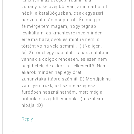
lehet tenni az üveget? Tudniillik a
zuhanyfülke üvegből van, ami marha jól
néz ki a katalúógusban, csak egyszeri
használat után csupa folt. Én meg jól
felmérgeltem magam, hogy tegnap
lesikáltam, csíkmentesre meg minden,
erre ma hazajövök és mintha nem is
történt volna vele semmi… :) (Na igen,
5(+2) főnél egy nap alatt is használatban
vannak a dolgok rendesen, és ezen nem
segíthetek, de akkor is… elkeserítő. Nem
akarok minden nap egy órát
zuhanytakarításra szánni! :D) Mondjuk ha
van ilyen trükk, azt szinte az egész
fürdőben használhatnám, mert még a
polcok is üvegből vannak… (a szüleim
hibája! :D)
Reply