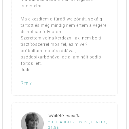
ismertetni.
Ma elkezdtem a fürdő-wc zónát, sokáig
tartott és még mindig nem értem a végére
de holnap folytatom.
Szerettem volna kérdezni, aki nem bolti
tisztítószerrel mos fel, az mivel?
próbáltam mosószódával,
szódabikarbónával de a laminált padló
foltos lett.
Judit
Reply
wailele
mondta
2011. AUGUSZTUS 19., PÉNTEK,
21:53