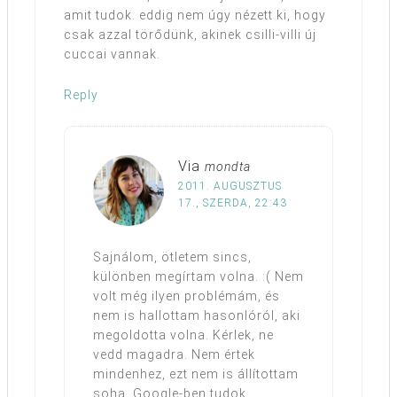
amit tudok. eddig nem úgy nézett ki, hogy
csak azzal törődünk, akinek csilli-villi új
cuccai vannak.
Reply
Via
mondta
2011. AUGUSZTUS
17., SZERDA, 22:43
Sajnálom, ötletem sincs,
különben megírtam volna. :( Nem
volt még ilyen problémám, és
nem is hallottam hasonlóról, aki
megoldotta volna. Kérlek, ne
vedd magadra. Nem értek
mindenhez, ezt nem is állítottam
soha. Google-ben tudok