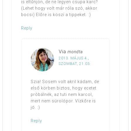
is eltűnjön, de ne legyen csupa karc?
(Lehet hogy volt már róla szó, akkor
bocsi) Előre is köszi a tippeket. :)
Reply
Via
mondta
2013. MÁJUS 4.,
SZOMBAT, 21:03
Szia! Sosem volt akril kádam, de
első körben biztos, hogy ecetet
próbálnék, az tuti nem karcol,
mert nem súrolópor. Vízkőre is
jó. :)
Reply