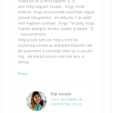
többször el is mosogatott :D :D …
ami még nagyon szuper… hogy most
kiderült, hogy anyósomék szombat reggel
jönnek látogatóba… és először 7 év alatt
nem kaptam szívbajt.. hogy ” te jóég, hogy
fogom addigra ráncba szedni a lakást” :D
.. köszönet érte…
még prsze nem üti meg a rend és
tisztaság szintje az álatalam kitűzött célt…
de szerintem a zónázás után ez is javulni
fog… és Karácsonyra már tuti lesz a
dolog…
Reply
Via
mondta
2013. OKTÓBER 24.,
CSÜTÖRTÖK, 22:42