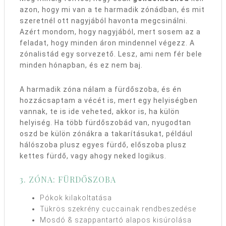
azon, hogy mi van a te harmadik zónádban, és mit
szeretnél ott nagyjából havonta megcsinálni.
Azért mondom, hogy nagyjából, mert sosem az a
feladat, hogy minden áron mindennel végezz. A
zónalistád egy sorvezető. Lesz, ami nem fér bele
minden hónapban, és ez nem baj.
A harmadik zóna nálam a fürdőszoba, és én
hozzácsaptam a vécét is, mert egy helyiségben
vannak, te is ide veheted, akkor is, ha külön
helyiség. Ha több fürdőszobád van, nyugodtan
oszd be külön zónákra a takarításukat, például
hálószoba plusz egyes fürdő, előszoba plusz
kettes fürdő, vagy ahogy neked logikus.
3. ZÓNA: FÜRDŐSZOBA
Pókok kilakoltatása
Tükrös szekrény cuccainak rendbeszedése
Mosdó & szappantartó alapos kisúrolása