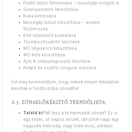
Padló teljes felmosása – mosógép mögött is
Szennyestartó letisztítása
Kuka kimosása
Mosógép belső kitisztítása – ecetes
főzőmosás
Kád teljeskörű kisikálása
Törölközőszárító letörlése
WC teljeskörű kitisztítása
WC-kefe kitisztítása
Ajtó & villanykapcsoló letörlése
Kilépő és tisztító rongyok mosása
Írd meg kommentben, hogy neked milyen feladatok
kerültek a fürdőszoba-zónádba!
A 3. ZÓNAELŐKÉSZÍTŐ TEENDŐLISTA:
Találd ki!
Mi lesz a te harmadik zónád? Ez is
egy teljes, öt napos terület, ide jöhet vagy egy
nagyobb helyiség, vagy több kicsi, például