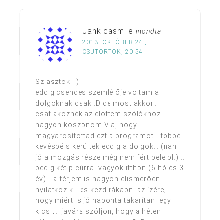
Jankicasmile
mondta
2013. OKTÓBER 24.,
CSÜTÖRTÖK, 20:54
Sziasztok! :)
eddig csendes szemlélője voltam a
dolgoknak csak :D de most akkor…
csatlakoznék az elöttem szólókhoz….
nagyon köszönöm Via, hogy
magyarosítottad ezt a programot… többé
kevésbé sikerültek eddig a dolgok… (nah
jó a mozgás része még nem fért bele pl.) ..
pedig két picúrral vagyok itthon (6 hó és 3
év)… a férjem is nagyon elismerően
nyilatkozik… és kezd rákapni az ízére,
hogy miért is jó naponta takarítani egy
kicsit… javára szóljon, hogy a héten