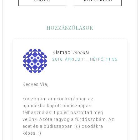
HOZZÁSZÓLÁSOK
Kismaci
mondta
2016. ÁPRILIS 11., HÉTFŐ, 11:56
Kedves Via,
köszönöm amikor korábban az
ajándékba kapott büdiszappan
felhasználási tippjeit osztottad meg
velünk. Azóta ragyog a fürdőszobám. Az
ecet és a büdiszappan :):) csodákra
képes. :)