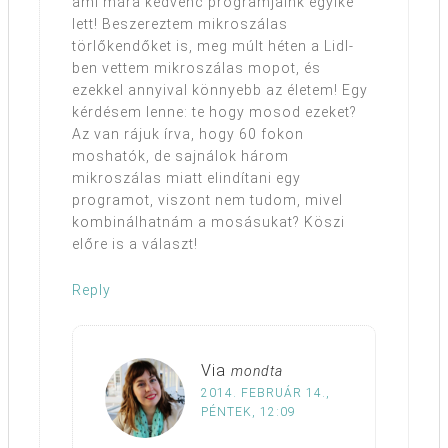
ami mára kedvenc programjaink egyike
lett! Beszereztem mikroszálas
törlőkendőket is, meg múlt héten a Lidl-
ben vettem mikroszálas mopot, és
ezekkel annyival könnyebb az életem! Egy
kérdésem lenne: te hogy mosod ezeket?
Az van rájuk írva, hogy 60 fokon
moshatók, de sajnálok három
mikroszálas miatt elindítani egy
programot, viszont nem tudom, mivel
kombinálhatnám a mosásukat? Köszi
előre is a választ!
Reply
Via
mondta
2014. FEBRUÁR 14.,
PÉNTEK, 12:09