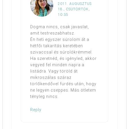
2011. AUGUSZTUS
18., CSÜTÖRTÖK,
10:35
Dogma nincs, csak javaslat,
amit testreszabhatsz.
Én heti egyszer súrolom át a
hétfői takarítás keretében
szivaccsal és súrolókrémmel.
Ha szeretnéd, és igényled, akkor
vegyed fel minden napra a
listádra. Vagy töröld át
mikroszálas száraz
törlőkendővel fürdés után, hogy
ne legyen cseppes. Más ötletem
tényleg nincs.
Reply