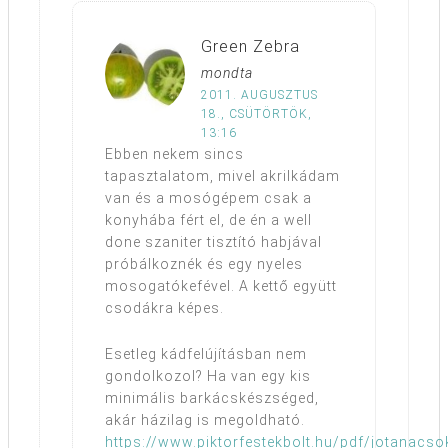
Green Zebra
mondta
2011. AUGUSZTUS
18., CSÜTÖRTÖK,
13:16
Ebben nekem sincs
tapasztalatom, mivel akrilkádam
van és a mosógépem csak a
konyhába fért el, de én a well
done szaniter tisztító habjával
próbálkoznék és egy nyeles
mosogatókefével. A kettő együtt
csodákra képes.
Esetleg kádfelújításban nem
gondolkozol? Ha van egy kis
minimális barkácskészséged,
akár házilag is megoldható.
https://www.piktorfestekbolt.hu/pdf/jotanacs