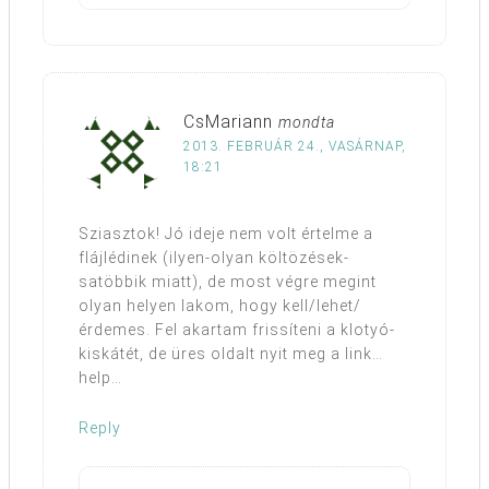
CsMariann
mondta
2013. FEBRUÁR 24., VASÁRNAP,
18:21
Sziasztok! Jó ideje nem volt értelme a
flájlédinek (ilyen-olyan költözések-
satöbbik miatt), de most végre megint
olyan helyen lakom, hogy kell/lehet/
érdemes. Fel akartam frissíteni a klotyó-
kiskátét, de üres oldalt nyit meg a link…
help…
Reply