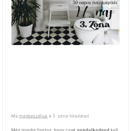
Ma
megbeszéljük
a 3. zóna feladatait.
Még mindig fontos, hogy csak
gondolkodnod
kell