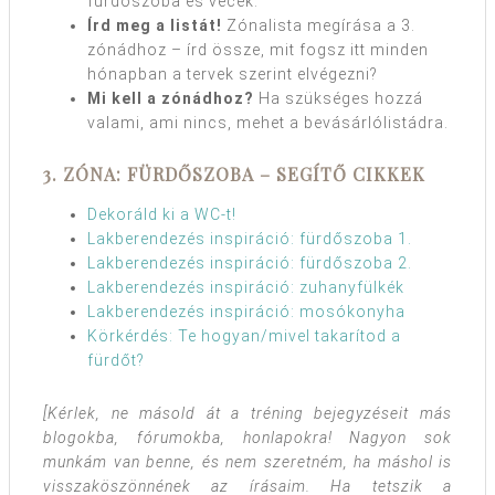
fürdőszoba és vécék.
Írd meg a listát!
Zónalista megírása a 3.
zónádhoz – írd össze, mit fogsz itt minden
hónapban a tervek szerint elvégezni?
Mi kell a zónádhoz?
Ha szükséges hozzá
valami, ami nincs, mehet a bevásárlólistádra.
3. ZÓNA: FÜRDŐSZOBA – SEGÍTŐ CIKKEK
Dekoráld ki a WC-t!
Lakberendezés inspiráció: fürdőszoba 1.
Lakberendezés inspiráció: fürdőszoba 2.
Lakberendezés inspiráció: zuhanyfülkék
Lakberendezés inspiráció: mosókonyha
Körkérdés: Te hogyan/mivel takarítod a
fürdőt?
[Kérlek, ne másold át a tréning bejegyzéseit más
blogokba, fórumokba, honlapokra! Nagyon sok
munkám van benne, és nem szeretném, ha máshol is
visszaköszönnének az írásaim. Ha tetszik a