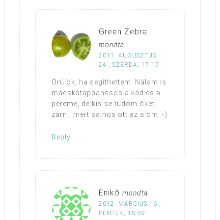
Green Zebra
mondta
2011. AUGUSZTUS
24., SZERDA, 17:17
Örülök, ha segíthettem. Nálam is
macskatappancsos a kád és a
pereme, de kis se tudom őket
zárni, mert sajnos ott az alom :-)
Reply
Enikő
mondta
2012. MÁRCIUS 16.,
PÉNTEK, 10:59