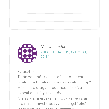
Mena
mondta
2014. JANUÁR 18., SZOMBAT,
22:14
Sziasztok!
Talán volt már ez a kérdés, most nem
találom: a fugatisztításra van valami tipp?
Mármint a drága csodamasinán kívül,
szóval csak így kézi erővel.
A másik ami érdekelne, hogy van-e valami
praktika, amivel kissé „vízlepergetőbbé”