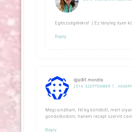
Egészségetekre! :) Ez tényleg ilyen 
Reply
qjudit
mondta
2014. SZEPTEMBER 7., VASÁRN
Megcsináltam, fél kg körtéből, mert olya
gondolkodom, hanem recept szerint csinál
Reply