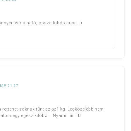
könnyen variálható, összedobós cucc. :)
AP, 21:27
n rettenet soknak tűnt az az1 kg. Legközelebb nem
om egy egész kilóból… Nyamiiiiiiii! :D