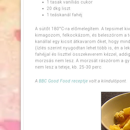
1 tasak vaníliás cukor
20 dkg liszt
1 teáskanál fahéj
A sütőt 180°C-ra előmelegítem. A tepsimet 
kimagozom, felkockázom, és beleszórom a te
kanállal egy kicsit átkavarom őket, hogy mind
(ízlés szerint nyugodtan lehet több is, én a le
fahéjjal és liszttel összekeverem kézzel, add
morzsás nem lesz. A morzsát rászórom a gyü
nem lesz a teteje, kb. 25-30 perc.
A
BBC Good Food receptje
volt a kiindulópont.