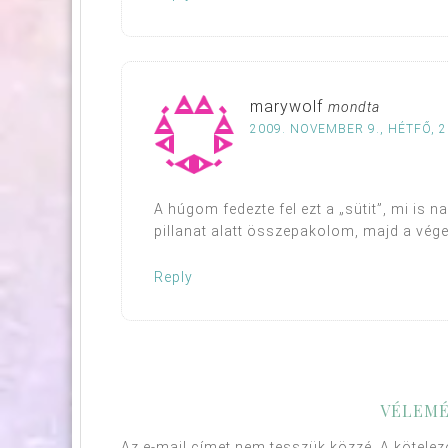
marywolf
mondta
2009. NOVEMBER 9., HÉTFŐ, 2
A húgom fedezte fel ezt a „sütit”, mi is 
pillanat alatt összepakolom, majd a vége 
Reply
VÉLEMÉ
Az e-mail címet nem tesszük közzé.
A kötele