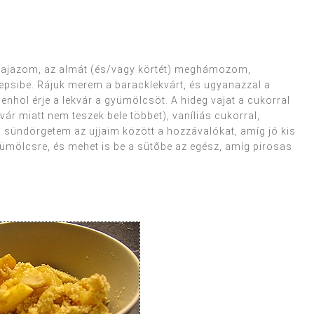
kivajazom, az almát (és/vagy körtét) meghámozom,
psibe. Rájuk merem a baracklekvárt, és ugyanazzal a
enhol érje a lekvár a gyümölcsöt. A hideg vajat a cukorral
kvár miatt nem teszek bele többet), vaníliás cukorral,
ig sündörgetem az ujjaim között a hozzávalókat, amíg jó kis
mölcsre, és mehet is be a sütőbe az egész, amíg pirosas