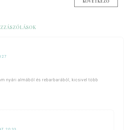
KÖVETKEZŐ
ZZÁSZÓLÁSOK
0:27
 nyári almából és rebarbarából, kicsivel több
AT, 20:33