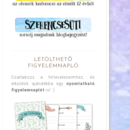
LETÖLTHETŐ
FIGYELEMNAPLÓ
Csatlakozz a hírleveleseimhez, és
elküldök ajándékba egy
nyomtatható
figyelemnaplót
is! :)