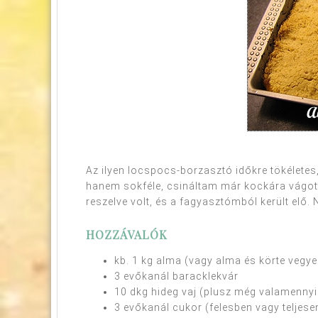
Az ilyen locspocs-borzasztó időkre tökéletes
hanem sokféle, csináltam már kockára vágott 
reszelve volt, és a fagyasztómból került elő. 
HOZZÁVALÓK
kb. 1 kg alma (vagy alma és körte vegye
3 evőkanál baracklekvár
10 dkg hideg vaj (plusz még valamennyi
3 evőkanál cukor (felesben vagy teljesen