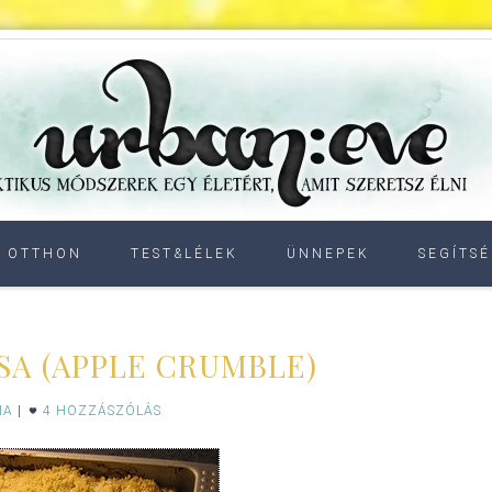
OTTHON
TEST&LÉLEK
ÜNNEPEK
SEGÍTSÉ
A (APPLE CRUMBLE)
IA
|
4 HOZZÁSZÓLÁS