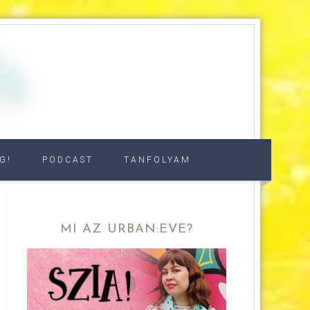
G!
PODCAST
TANFOLYAM
MI AZ URBAN:EVE?