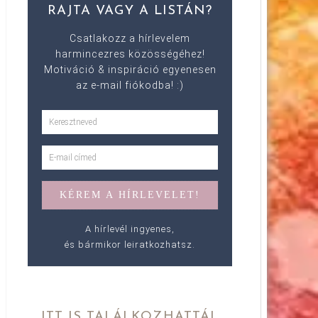
RAJTA VAGY A LISTÁN?
Csatlakozz a hírlevelem
harmincezres közösségéhez!
Motiváció & inspiráció egyenesen
az e-mail fiókodba! :)
A hírlevél ingyenes,
és bármikor leiratkozhatsz.
ITT IS TALÁLKOZHATTÁL