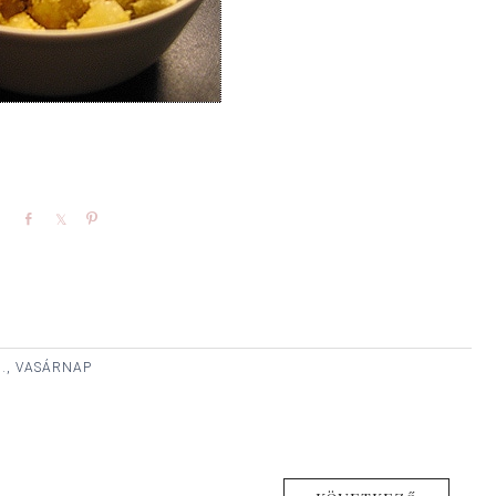
Share
Share
Pin
., VASÁRNAP