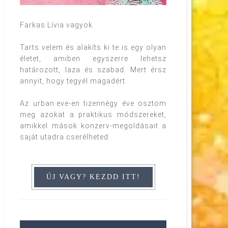
Farkas Lívia vagyok.
Tarts velem és alakíts ki te is egy olyan
életet, amiben egyszerre lehetsz
határozott, laza és szabad. Mert érsz
annyit, hogy tegyél magadért.
Az urban:eve-en tizennégy éve osztom
meg azokat a praktikus módszereket,
amikkel mások konzerv-megoldásait a
saját utadra cserélheted.