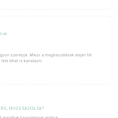
3:48
nagyon szeretjük. Mikor a megbeszélések elején fél
felé lehet is kanalazni.
NY, HOZZÁSZÓLÁS?
ző mezőket
*
karakterrel jelöltük