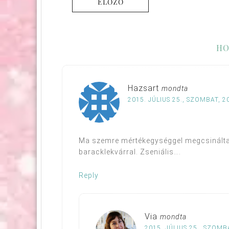
ELŐZŐ
HO
Hazsart
mondta
2015. JÚLIUS 25., SZOMBAT, 2
Ma szemre mértékegységgel megcsináltam
baracklekvárral. Zseniális….
Reply
Via
mondta
2015. JÚLIUS 25., SZOMB