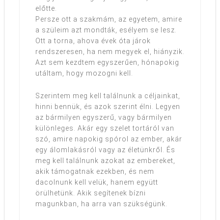
előtte.
Persze ott a szakmám, az egyetem, amire
a szüleim azt mondták, esélyem se lesz.
Ott a torna, ahova évek óta járok
rendszeresen, ha nem megyek el, hiányzik.
Azt sem kezdtem egyszerűen, hónapokig
utáltam, hogy mozogni kell.
Szerintem meg kell találnunk a céljainkat,
hinni bennük, és azok szerint élni. Legyen
az bármilyen egyszerű, vagy bármilyen
különleges. Akár egy szelet tortáról van
szó, amire napokig spórol az ember, akár
egy álomlakásról vagy az életünkről. És
meg kell találnunk azokat az embereket,
akik támogatnak ezekben, és nem
dacolnunk kell velük, hanem együtt
örülhetünk. Akik segítenek bízni
magunkban, ha arra van szükségünk.