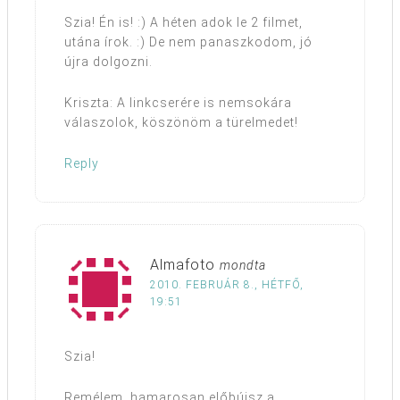
Szia! Én is! :) A héten adok le 2 filmet,
utána írok. :) De nem panaszkodom, jó
újra dolgozni.
Kriszta: A linkcserére is nemsokára
válaszolok, köszönöm a türelmedet!
Reply
Almafoto
mondta
2010. FEBRUÁR 8., HÉTFŐ,
19:51
Szia!
Remélem, hamarosan előbújsz a