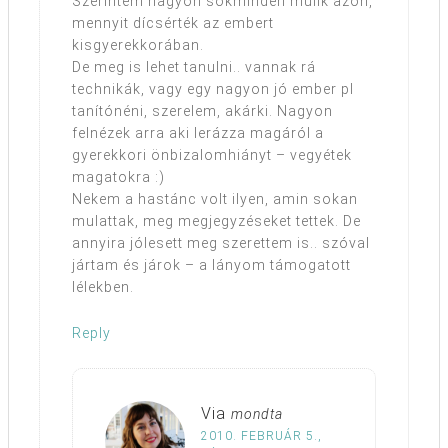
Szerintem nagyon sokminden múlik azon,
mennyit dícsérték az embert
kisgyerekkorában.
De meg is lehet tanulni.. vannak rá
technikák, vagy egy nagyon jó ember pl
tanítónéni, szerelem, akárki. Nagyon
felnézek arra aki lerázza magáról a
gyerekkori önbizalomhiányt – vegyétek
magatokra :)
Nekem a hastánc volt ilyen, amin sokan
mulattak, meg megjegyzéseket tettek. De
annyira jólesett meg szerettem is.. szóval
jártam és járok – a lányom támogatott
lélekben.
Reply
Via
mondta
2010. FEBRUÁR 5.,