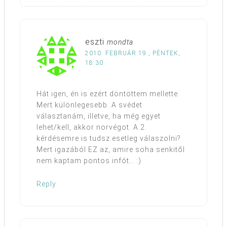
eszti
mondta
2010. FEBRUÁR 19., PÉNTEK,
18:30
Hát igen, én is ezért döntöttem mellette.
Mert különlegesebb. A svédet
választanám, illetve, ha még egyet
lehet/kell, akkor norvégot. A 2.
kérdésemre is tudsz esetleg válaszolni?
Mert igazából EZ az, amire soha senkitől
nem kaptam pontos infót… :)
Reply