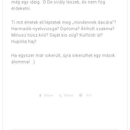
még egy ideig. :D De sirály leszek, és nem fog
érdekelni.
Ti mit értetek el/léptetek meg „mindennek dacára”?
Harmadik nyelvvizsga? Diploma? Áhított szakma?
Mínusz húsz kiló? Saját kis zúg? Külföldi út?
Hupilila haj?
Ha egyszer már sikerült, újra sikerülhet egy másik
álommal. :)
Share
Share
Pin