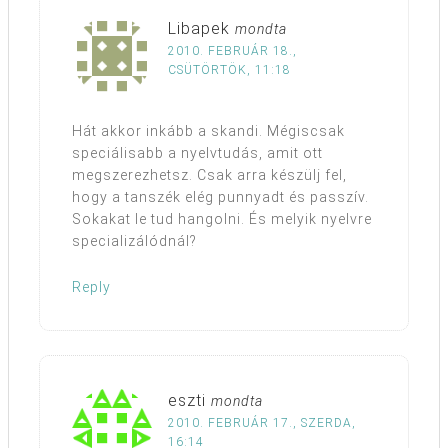
Libapek
mondta
2010. FEBRUÁR 18.,
CSÜTÖRTÖK, 11:18
Hát akkor inkább a skandi. Mégiscsak
speciálisabb a nyelvtudás, amit ott
megszerezhetsz. Csak arra készülj fel,
hogy a tanszék elég punnyadt és passzív.
Sokakat le tud hangolni. És melyik nyelvre
specializálódnál?
Reply
eszti
mondta
2010. FEBRUÁR 17., SZERDA,
16:14