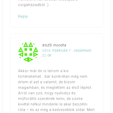
csigaházadból :)
Reply
eszti
mondta
2010. FEBRUÁR 7., VASÁRNAP,
22:09
Akkor már én is leírom a kis
történetemet… bár konkrétan még nem
értem el azt a valamit, de bízom
magamban, és megtettem az első lépést.
Arról van szó, hogy nyelvész és
műfordító szeretnék lenni, de szinte
kivétel nélkül mindenki le akar beszélni
róla – és ez még a kedvesebbik oldal. Mert