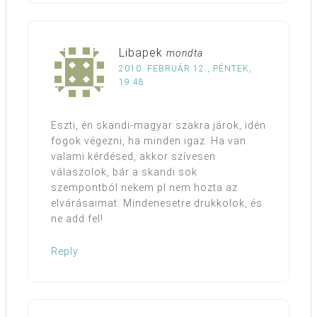
Libapek
mondta
2010. FEBRUÁR 12., PÉNTEK,
19:48
Eszti, én skandi-magyar szakra járok, idén
fogok végezni, ha minden igaz. Ha van
valami kérdésed, akkor szívesen
válaszolok, bár a skandi sok
szempontból nekem pl nem hozta az
elvárásaimat. Mindenesetre drukkolok, és
ne add fel!
Reply