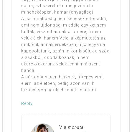
sajna, ezt szeretném megszüntetni
mindneképpen, hamar (anyagilag).
A páromat pedig nem képesek elfogadni,
ami nem újdonság, m eddig egyiket sem
tudták, viszont annak örömére, h nem
velük élek, hanem Vele, a képmutatás az
működik annak érdekében, h jó legyen a
kapcsolatunk, aztán mikor kibújuk a szög
a zsákból, csodálkoznak, h nem
akarok/akarunk velük lenni m álszent
banda.
A páromban sem hisznek, h képes vmit
elérni az életben, pedig azon van, h
bizonyítson nekik, de csak miattam.
Reply
Via
mondta