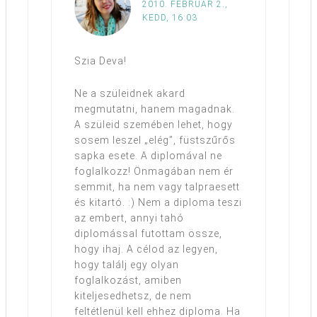
2010. FEBRUÁR 2.,
KEDD, 16:03
Szia Deva!
Ne a szüleidnek akard
megmutatni, hanem magadnak.
A szüleid szemében lehet, hogy
sosem leszel „elég”, füstszűrős
sapka esete. A diplomával ne
foglalkozz! Önmagában nem ér
semmit, ha nem vagy talpraesett
és kitartó. :) Nem a diploma teszi
az embert, annyi tahó
diplomással futottam össze,
hogy ihaj. A célod az legyen,
hogy találj egy olyan
foglalkozást, amiben
kiteljesedhetsz, de nem
feltétlenül kell ehhez diploma. Ha