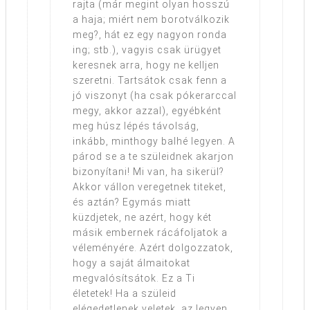
rajta (már megint olyan hosszú
a haja; miért nem borotválkozik
meg?, hát ez egy nagyon ronda
ing; stb.), vagyis csak ürügyet
keresnek arra, hogy ne kelljen
szeretni. Tartsátok csak fenn a
jó viszonyt (ha csak pókerarccal
megy, akkor azzal), egyébként
meg húsz lépés távolság,
inkább, minthogy balhé legyen. A
párod se a te szüleidnek akarjon
bizonyítani! Mi van, ha sikerül?
Akkor vállon veregetnek titeket,
és aztán? Egymás miatt
küzdjetek, ne azért, hogy két
másik embernek rácáfoljatok a
véleményére. Azért dolgozzatok,
hogy a saját álmaitokat
megvalósítsátok. Ez a Ti
életetek! Ha a szüleid
elégedetlenek veletek, az legyen