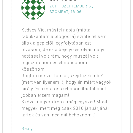
2011. SZEPTEMBER 3.,
SZOMBAT, 18:06
Kedves Via, másfél napja (mióta
rábukkantam a blogodra) szinte fel sem
állok a gép elől, egyfolytában ezt
olvasom, de ez a bejegyzés olyan nagy
hatással volt rám, hogy muszáj volt
regisztrálnom és elmondanom:
köszönöm!
Rögtön összeírtam a „szépfüzetembe”
(mert van ilyenem :), hogy én miért vagyok
sirály és azóta összehasonlíthatatlanul
jobban érzem magam!
Szóval nagyon köszi még egyszer! Most
megyek, mert még csak 2010 januárjánál
tartok és van még mit behoznom :)
Reply