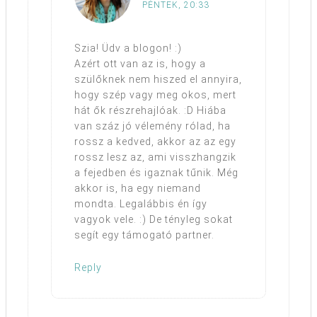
PÉNTEK, 20:33
Szia! Üdv a blogon! :)
Azért ott van az is, hogy a
szülőknek nem hiszed el annyira,
hogy szép vagy meg okos, mert
hát ők részrehajlóak. :D Hiába
van száz jó vélemény rólad, ha
rossz a kedved, akkor az az egy
rossz lesz az, ami visszhangzik
a fejedben és igaznak tűnik. Még
akkor is, ha egy niemand
mondta. Legalábbis én így
vagyok vele. :) De tényleg sokat
segít egy támogató partner.
Reply