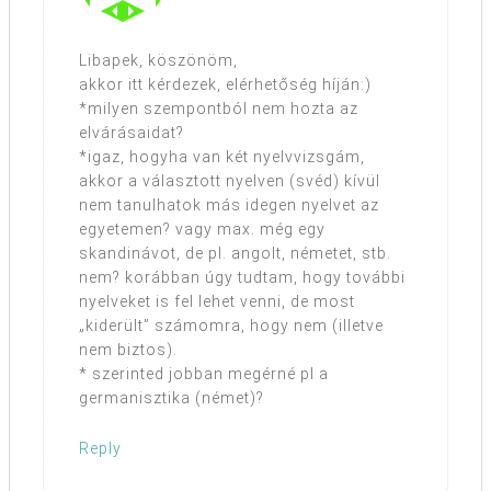
Libapek, köszönöm,
akkor itt kérdezek, elérhetőség híján:)
*milyen szempontból nem hozta az
elvárásaidat?
*igaz, hogyha van két nyelvvizsgám,
akkor a választott nyelven (svéd) kívül
nem tanulhatok más idegen nyelvet az
egyetemen? vagy max. még egy
skandinávot, de pl. angolt, németet, stb.
nem? korábban úgy tudtam, hogy további
nyelveket is fel lehet venni, de most
„kiderült” számomra, hogy nem (illetve
nem biztos).
* szerinted jobban megérné pl a
germanisztika (német)?
Reply