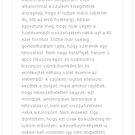
alkalommal a szüleim kisegítettek
anyagilag, hogy el tudjak induli (abérleti
díj, stb az első fizetésig). Abban
egyeztünk meg, hogy nyár végén a
fizetésemből visszafizetem nekik azt a 40
ezer forintot. Előtte már sokáig
gondolkodtam rajta, hogy szerenék egy
tetoválást. Nem nagy halálfejet, hanem 2
apró lótuszvirágot, ez számomra
bizonyos szimbólumként bír és
emlékeztet néhány sötét évemre az
életemből. A szüleim rögtön ellenezni
kezdték a dolgot, majd amikor rájöttek,
hogy lebeszélhetetlen vagyok, azt
mondták, amennyiben lemondok a
tetoválásról, nem kell visszafizetnem
nekik a kölcsönt. Nem érdekelt. Úgy
döntöttem, hogy ezt csak és kizárólag én
tudom eldönteni, a következményeket is
nekem kell viselnem így nem engedtem