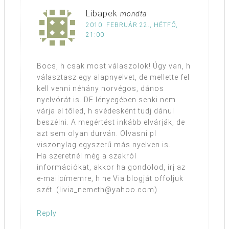
Libapek
mondta
2010. FEBRUÁR 22., HÉTFŐ,
21:00
Bocs, h csak most válaszolok! Úgy van, h
választasz egy alapnyelvet, de mellette fel
kell venni néhány norvégos, dános
nyelvórát is. DE lényegében senki nem
várja el tőled, h svédesként tudj dánul
beszélni. A megértést inkább elvárják, de
azt sem olyan durván. Olvasni pl
viszonylag egyszerű más nyelven is.
Ha szeretnél még a szakról
információkat, akkor ha gondolod, írj az
e-mailcímemre, h ne Via blogját offoljuk
szét. (livia_nemeth@yahoo.com)
Reply