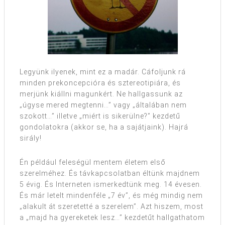
Legyünk ilyenek, mint ez a madár. Cáfoljunk rá
minden prekoncepcióra és sztereotipiára, és
merjünk kiállni magunkért. Ne hallgassunk az
„úgyse mered megtenni…” vagy „általában nem
szokott…” illetve „miért is sikerülne?” kezdetű
gondolatokra (akkor se, ha a sajátjaink). Hajrá
sirály!
Én például feleségül mentem életem első
szerelméhez. És távkapcsolatban éltünk majdnem
5 évig. És Interneten ismerkedtünk meg. 14 évesen.
És már letelt mindenféle „7 év”, és még mindig nem
„alakult át szeretetté a szerelem”. Azt hiszem, most
a „majd ha gyereketek lesz…” kezdetűt hallgathatom