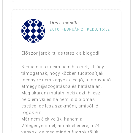
Deva
mondta
2010. FEBRUÁR 2., KEDD, 15:52
Először járok itt, de tetszik a blogod!
Bennem a szüleim nem hisznek, ill. úgy
támogatnak, hogy közben tudatosítják,
mennyire nem vagyok elég jó, a motiváció
átmegy b@szogatásba és hatástalan.
Meg akarom mutatni nekik azt, h lesz
belőlem vki és ha nem is diplomás
esetleg, de lesz szakmám, amiből jól
fogok élni.
Már nem élek velük, hanem a
Vőlegényemmel, annak ellenére, h 24
vagyok, de még mindig függök tőlük