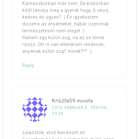
Kamaszkorban már nem, De kiskorban
kitől tanulja meg a gyerek hogy ő okos,
kedves és ügyes? :) Én igyekeztem
dícsérni az enyémeket, habár szerintük
termászetesen nem eleget :)
Hanem egy külön zug, na az se lenne
rossz. Ott is van ellenáram rendesen,
anyának külön zug? minek??? :)
Reply
Kriszta59
mondta
2010. FEBRUÁR 5., PÉNTEK,
20:28
sziasztok, első beírásom ez.