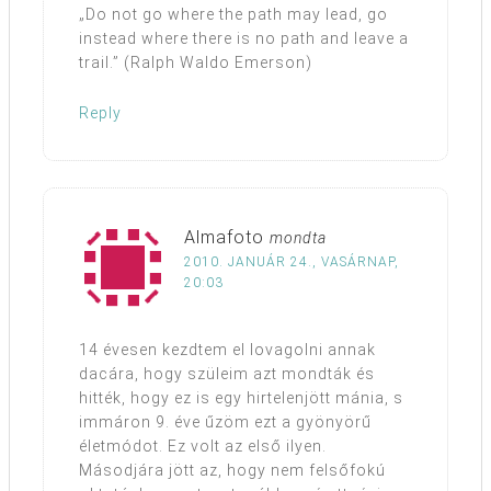
„Do not go where the path may lead, go
instead where there is no path and leave a
trail.” (Ralph Waldo Emerson)
Reply
Almafoto
mondta
2010. JANUÁR 24., VASÁRNAP,
20:03
14 évesen kezdtem el lovagolni annak
dacára, hogy szüleim azt mondták és
hitték, hogy ez is egy hirtelenjött mánia, s
immáron 9. éve űzöm ezt a gyönyörű
életmódot. Ez volt az első ilyen.
Másodjára jött az, hogy nem felsőfokú