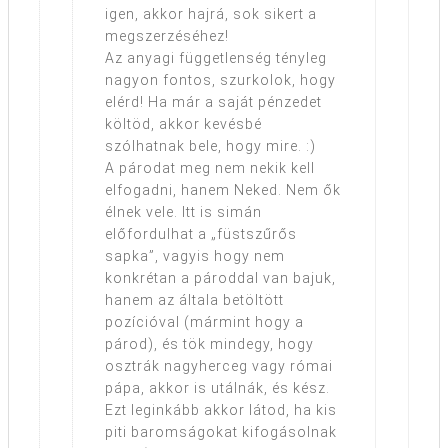
igen, akkor hajrá, sok sikert a
megszerzéséhez!
Az anyagi függetlenség tényleg
nagyon fontos, szurkolok, hogy
elérd! Ha már a saját pénzedet
költöd, akkor kevésbé
szólhatnak bele, hogy mire. :)
A párodat meg nem nekik kell
elfogadni, hanem Neked. Nem ők
élnek vele. Itt is simán
előfordulhat a „füstszűrős
sapka”, vagyis hogy nem
konkrétan a pároddal van bajuk,
hanem az általa betöltött
pozícióval (mármint hogy a
párod), és tök mindegy, hogy
osztrák nagyherceg vagy római
pápa, akkor is utálnák, és kész.
Ezt leginkább akkor látod, ha kis
piti baromságokat kifogásolnak