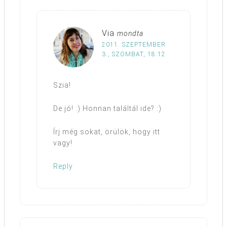
Via
mondta
2011. SZEPTEMBER
3., SZOMBAT, 18:12
Szia!
De jó! :) Honnan találtál ide? :)
Írj még sokat, örülök, hogy itt
vagy!
Reply