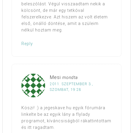
beleszólást. Végül visszaadtam nekik a
kölcsönt, de már egy tetkóval
felszerelkezve. Azt hiszem az volt életem
első, önálló döntése, amit a szüleim
nélkül hoztam meg.
Reply
Mesi
mondta
2011. SZEPTEMBER 3.,
SZOMBAT, 19:28
Köszi! :) a jegeskave.hu egyik fórumára
linkelte be az egyik lány a flylady
programot, kíváncsiságból rákattintottam
és itt ragadtam.