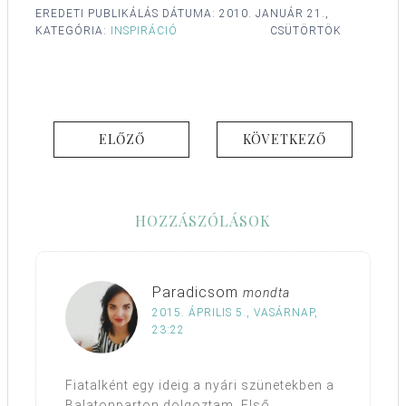
EREDETI PUBLIKÁLÁS DÁTUMA:
2010. JANUÁR 21.,
KATEGÓRIA:
INSPIRÁCIÓ
CSÜTÖRTÖK
ELŐZŐ
KÖVETKEZŐ
HOZZÁSZÓLÁSOK
Paradicsom
mondta
2015. ÁPRILIS 5., VASÁRNAP,
23:22
Fiatalként egy ideig a nyári szünetekben a
Balatonparton dolgoztam. Első