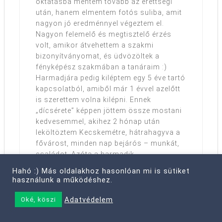
oktatásba mentem tovább az érettségi
után, hanem elmentem fotós suliba, amit
nagyon jó eredménnyel végeztem el.
Nagyon felemelő és megtisztelő érzés
volt, amikor átvehettem a szakmi
bizonyítványomat, és üdvözöltek a
fényképész szakmában a tanáraim :)
Harmadjára pedig kiléptem egy 5 éve tartó
kapcsolatból, amiből már 1 évvel azelőtt
is szerettem volna kilépni. Ennek
„dícsérete” képpen jöttem össze mostani
kedvesemmel, akihez 2 hónap után
leköltöztem Kecskemétre, hátrahagyva a
fővárost, minden nap bejárós – munkát,
családot. Azóta a harmadik
albérletünkben lakunk, és bár leköltöztem
Hahó :) Más oldalakhoz hasonlóan mi is sütiket
Kecskemétre, az akkori munkámat
használunk a működéshez.
átformálva mégis ugyanott dolgozom -
csak félig távmunkában-, a
Adatvédelem
Oké, köszi
családommalmeg jobb lett a
kapcsolatom.