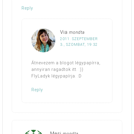
Reply
Via
mondta
2011. SZEPTEMBER
3., SZOMBAT, 19:32
Átnevezem a blogot légypapírra,
annyiran ragadtok itt. :))
FlyLadyk légypapírja. :D
Reply
Mesi
mondta