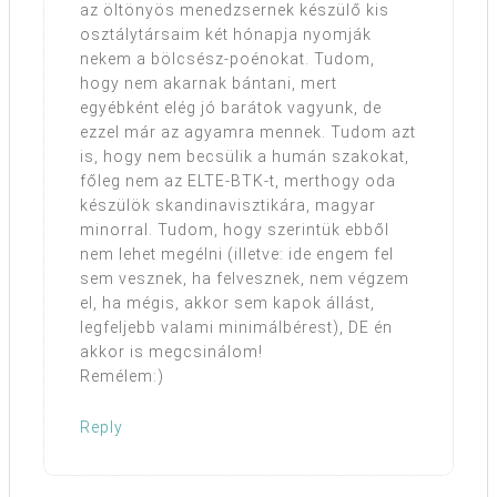
az öltönyös menedzsernek készülő kis
osztálytársaim két hónapja nyomják
nekem a bölcsész-poénokat. Tudom,
hogy nem akarnak bántani, mert
egyébként elég jó barátok vagyunk, de
ezzel már az agyamra mennek. Tudom azt
is, hogy nem becsülik a humán szakokat,
főleg nem az ELTE-BTK-t, merthogy oda
készülök skandinavisztikára, magyar
minorral. Tudom, hogy szerintük ebből
nem lehet megélni (illetve: ide engem fel
sem vesznek, ha felvesznek, nem végzem
el, ha mégis, akkor sem kapok állást,
legfeljebb valami minimálbérest), DE én
akkor is megcsinálom!
Remélem:)
Reply