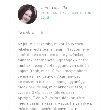
arwen
mondta
2010. JANUÁR 28., CSÜTÖRTÖK,
22:38
Tetszik, amit írtál.
Az jut róla eszembe, mikor 16 évesen
feketére festettem a hajam. Nagyon fehér
a bőröm és szeretem a mély színeket,
mindenki azt mondta, úgy fogok kinézni
mint aki beteg. Azóta ugyanolyan színű a
hajam (több, mint 10 éve), megtaláltam
benne azt, aki vagyok. Akárhányszor
belenézek a tükörbe, mindig ugyanúgy
tudok neki örülni, mint akkor először, 16
évesen. Szép leszek tőle és szexi.
Apropó, 7 év. A 7. évfordulónkon kérte
meg a pasim a kezem. Azóta, ha van ilyen,
még jobban megértjük egymást, mint