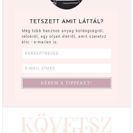
TETSZETT AMIT LÁTTÁL?
Még több hasznos anyag boldogságról,
célokról, egy olyan életről, amit szeretsz
élni - e-mailen is.
KÖVETSZ