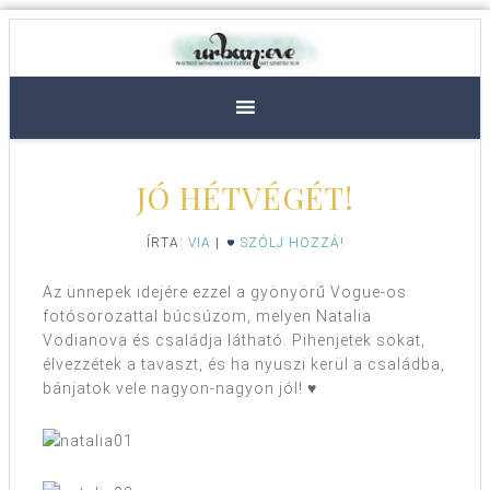
JÓ HÉTVÉGÉT!
ÍRTA:
VIA
|
SZÓLJ HOZZÁ!
Az ünnepek idejére ezzel a gyönyörű Vogue-os
fotósorozattal búcsúzom, melyen Natalia
Vodianova és családja látható. Pihenjetek sokat,
élvezzétek a tavaszt, és ha nyuszi kerül a családba,
bánjatok vele nagyon-nagyon jól! ♥