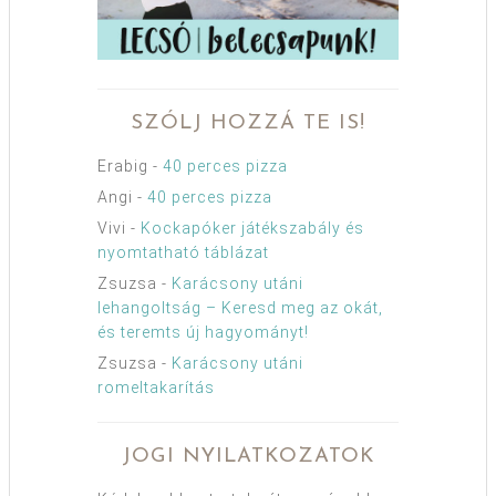
SZÓLJ HOZZÁ TE IS!
Erabig
-
40 perces pizza
Angi
-
40 perces pizza
Vivi
-
Kockapóker játékszabály és
nyomtatható táblázat
Zsuzsa
-
Karácsony utáni
lehangoltság – Keresd meg az okát,
és teremts új hagyományt!
Zsuzsa
-
Karácsony utáni
romeltakarítás
JOGI NYILATKOZATOK