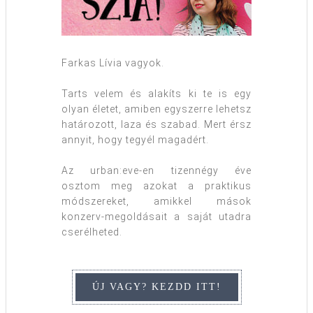
Farkas Lívia vagyok.
Tarts velem és alakíts ki te is egy
olyan életet, amiben egyszerre lehetsz
határozott, laza és szabad. Mert érsz
annyit, hogy tegyél magadért.
Az urban:eve-en tizennégy éve
osztom meg azokat a praktikus
módszereket, amikkel mások
konzerv-megoldásait a saját utadra
cserélheted.