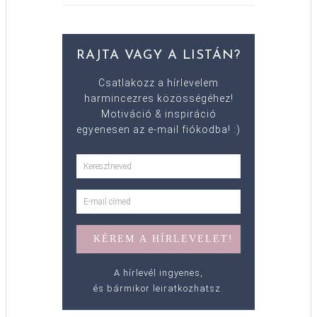
RAJTA VAGY A LISTÁN?
Csatlakozz a hírlevelem
harmincezres közösségéhez!
Motiváció & inspiráció
egyenesen az e-mail fiókodba! :)
A hírlevél ingyenes,
és bármikor leiratkozhatsz.