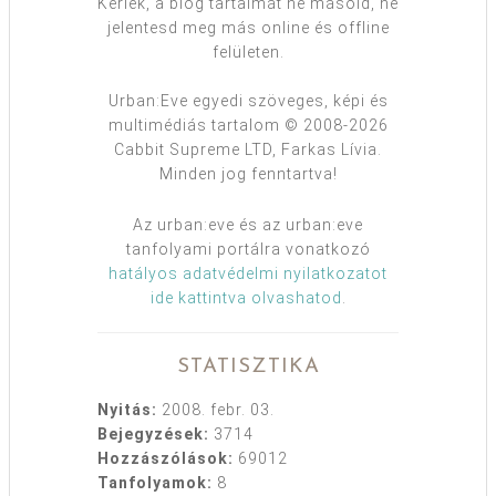
Kérlek, a blog tartalmát ne másold, ne
jelentesd meg más online és offline
felületen.
Urban:Eve egyedi szöveges, képi és
multimédiás tartalom © 2008-2026
Cabbit Supreme LTD, Farkas Lívia.
Minden jog fenntartva!
Az urban:eve és az urban:eve
tanfolyami portálra vonatkozó
hatályos adatvédelmi nyilatkozatot
ide kattintva olvashatod
.
STATISZTIKA
Nyitás:
2008. febr. 03.
Bejegyzések:
3714
Hozzászólások:
69012
Tanfolyamok:
8