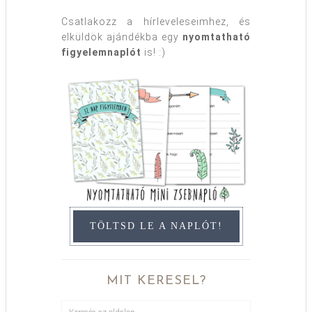
Csatlakozz a hírleveleseimhez, és
elküldök ajándékba egy
nyomtatható
figyelemnaplót
is! :)
TÖLTSD LE A NAPLÓT!
MIT KERESEL?