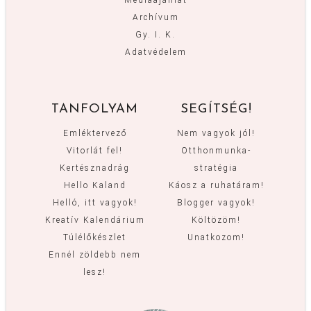
Archívum
Gy. I. K.
Adatvédelem
TANFOLYAM
SEGÍTSÉG!
Emléktervező
Nem vagyok jól!
Vitorlát fel!
Otthonmunka-
Kertésznadrág
stratégia
Hello Kaland
Káosz a ruhatáram!
Helló, itt vagyok!
Blogger vagyok!
Kreatív Kalendárium
Költözöm!
Túlélőkészlet
Unatkozom!
Ennél zöldebb nem
lesz!