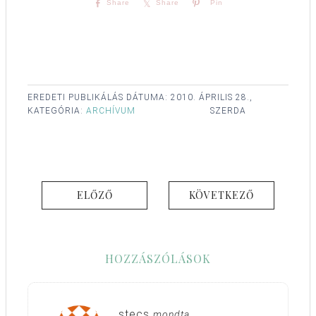
Share
Share
Pin
EREDETI PUBLIKÁLÁS DÁTUMA:
2010. ÁPRILIS 28.,
KATEGÓRIA:
ARCHÍVUM
SZERDA
ELŐZŐ
KÖVETKEZŐ
HOZZÁSZÓLÁSOK
stecs
mondta