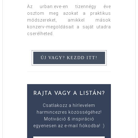
Az urban:eve-en tizennégy éve
osztom meg azokat a praktikus
módszereket, amikkel mások
konzerv-megoldásait a saját utadra
cserélheted.
RAJTA VAGY A LISTÁN?
Csatlakozz a hírlevelem
harmincezres közösségéhez!
Motiváció & inspiráció
egyenesen az e-mail fiókodba! :)