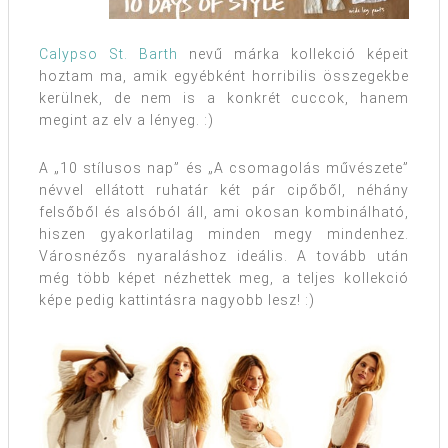
Calypso St. Barth
nevű márka kollekció képeit
hoztam ma, amik egyébként horribilis összegekbe
kerülnek, de nem is a konkrét cuccok, hanem
megint az elv a lényeg. :)
A „10 stílusos nap” és „A csomagolás művészete”
névvel ellátott ruhatár két pár cipőből, néhány
felsőből és alsóból áll, ami okosan kombinálható,
hiszen gyakorlatilag minden megy mindenhez.
Városnézős nyaraláshoz ideális. A tovább után
még több képet nézhettek meg, a teljes kollekció
képe pedig kattintásra nagyobb lesz! :)