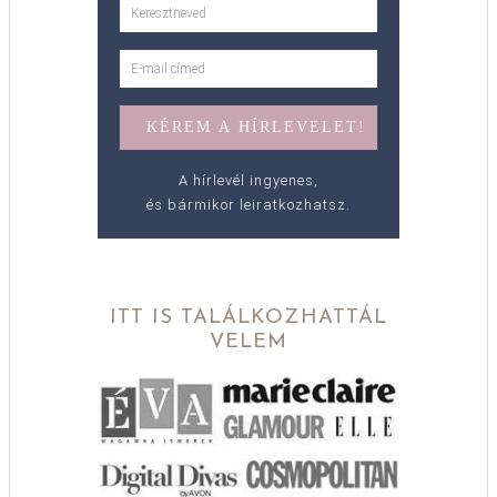
A hírlevél ingyenes,
és bármikor leiratkozhatsz.
ITT IS TALÁLKOZHATTÁL
VELEM