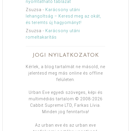
nyomtatható táblázat
Zsuzsa
-
Karácsony utáni
lehangoltság – Keresd meg az okát,
és teremts új hagyományt!
Zsuzsa
-
Karácsony utáni
romeltakarítás
JOGI NYILATKOZATOK
Kérlek, a blog tartalmát ne másold, ne
jelentesd meg más online és offline
felületen.
Urban:Eve egyedi szöveges, képi és
multimédiás tartalom © 2008-2026
Cabbit Supreme LTD, Farkas Lívia.
Minden jog fenntartva!
Az urban:eve és az urban:eve