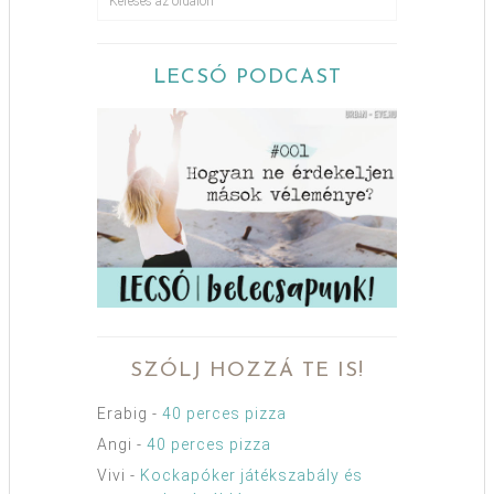
LECSÓ PODCAST
SZÓLJ HOZZÁ TE IS!
Erabig
-
40 perces pizza
Angi
-
40 perces pizza
Vivi
-
Kockapóker játékszabály és