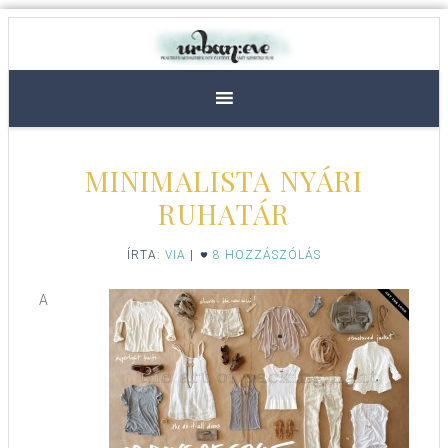
MINIMALISTA NYÁRI
RUHATÁR
ÍRTA:
VIA
|
8 HOZZÁSZÓLÁS
A