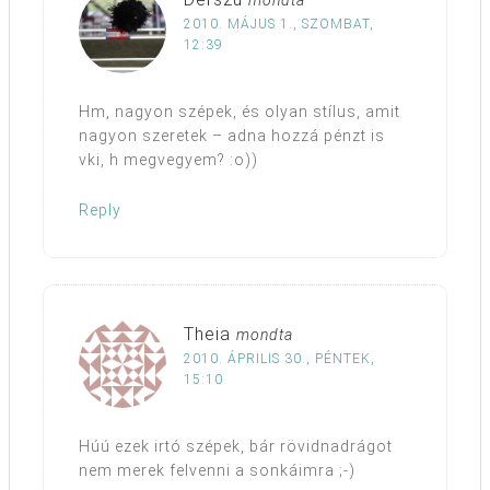
mondta
2010. MÁJUS 1., SZOMBAT,
12:39
Hm, nagyon szépek, és olyan stílus, amit
nagyon szeretek – adna hozzá pénzt is
vki, h megvegyem? :o))
Reply
Theia
mondta
2010. ÁPRILIS 30., PÉNTEK,
15:10
Húú ezek irtó szépek, bár rövidnadrágot
nem merek felvenni a sonkáimra ;-)