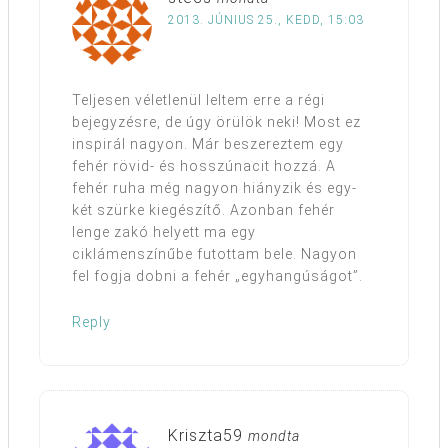
2013. JÚNIUS 25., KEDD, 15:03
Teljesen véletlenül leltem erre a régi
bejegyzésre, de úgy örülök neki! Most ez
inspirál nagyon. Már beszereztem egy
fehér rövid- és hosszúnacit hozzá. A
fehér ruha még nagyon hiányzik és egy-
két szürke kiegészítő. Azonban fehér
lenge zakó helyett ma egy
ciklámenszínűbe futottam bele. Nagyon
fel fogja dobni a fehér „egyhangúságot”.
Reply
Kriszta59
mondta