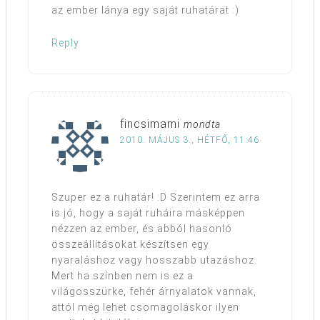
az ember lánya egy saját ruhatárat :)
Reply
fincsimami
mondta
2010. MÁJUS 3., HÉTFŐ, 11:46
Szuper ez a ruhatár! :D Szerintem ez arra
is jó, hogy a saját ruháira másképpen
nézzen az ember, és abból hasonló
összeállításokat készítsen egy
nyaraláshoz vagy hosszabb utazáshoz.
Mert ha színben nem is ez a
világosszürke, fehér árnyalatok vannak,
attól még lehet csomagoláskor ilyen