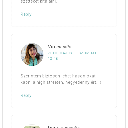
szetteket kitalálni.
Reply
Via
mondta
2010. MÁJUS 1., SZOMBAT,
12:48
Szerintem biztosan lehet hasonlókat
kapni a high streeten, negyedennyiért. :)
Reply
Derszu