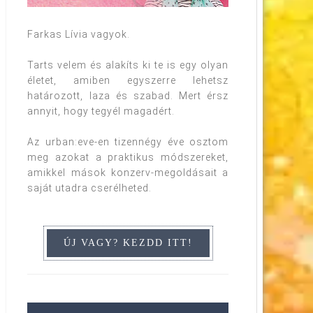
Farkas Lívia vagyok.
Tarts velem és alakíts ki te is egy olyan
életet, amiben egyszerre lehetsz
határozott, laza és szabad. Mert érsz
annyit, hogy tegyél magadért.
Az urban:eve-en tizennégy éve osztom
meg azokat a praktikus módszereket,
amikkel mások konzerv-megoldásait a
saját utadra cserélheted.