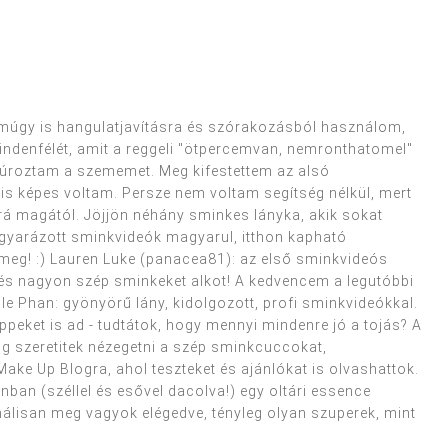
 amúgy is hangulatjavításra és szórakozásból használom,
indenfélét, amit a reggeli "ötpercemvan, nemronthatomel"
túroztam a szememet. Meg kifestettem az alsó
 is képes voltam. Persze nem voltam segítség nélkül, mert
 rá magától. Jöjjön néhány sminkes lányka, akik sokat
lmagyarázott sminkvideók magyarul, itthon kapható
meg! :) Lauren Luke (panacea81): az első sminkvideós
, és nagyon szép sminkeket alkot! A kedvencem a legutóbbi
e Phan: gyönyörű lány, kidolgozott, profi sminkvideókkal.
ppeket is ad - tudtátok, hogy mennyi mindenre jó a tojás? A
g szeretitek nézegetni a szép sminkcuccokat,
ake Up Blogra, ahol teszteket és ajánlókat is olvashattok.
an (széllel és esővel dacolva!) egy oltári essence
imálisan meg vagyok elégedve, tényleg olyan szuperek, mint