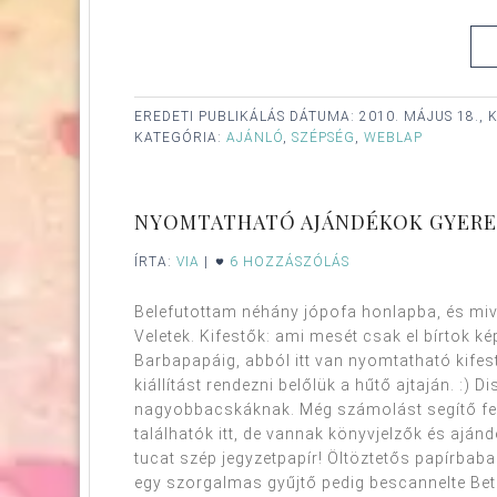
EREDETI PUBLIKÁLÁS DÁTUMA:
2010. MÁJUS 18., 
KATEGÓRIA:
AJÁNLÓ
,
SZÉPSÉG
,
WEBLAP
NYOMTATHATÓ AJÁNDÉKOK GYER
ÍRTA:
VIA
|
6 HOZZÁSZÓLÁS
Belefutottam néhány jópofa honlapba, és miv
Veletek. Kifestők: ami mesét csak el bírtok k
Barbapapáig, abból itt van nyomtatható kifest
kiállítást rendezni belőlük a hűtő ajtaján. :) 
nagyobbacskáknak. Még számolást segítő fela
találhatók itt, de vannak könyvjelzők és ajá
tucat szép jegyzetpapír! Öltöztetős papírbaba
egy szorgalmas gyűjtő pedig bescannelte Bets