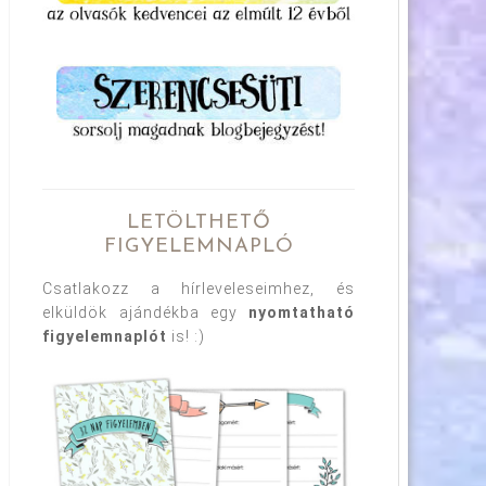
LETÖLTHETŐ
FIGYELEMNAPLÓ
Csatlakozz a hírleveleseimhez, és
elküldök ajándékba egy
nyomtatható
figyelemnaplót
is! :)