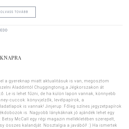
OLVASS TOVÁBB
KEDD
EKNAPRA
el a gyereknap miatt aktualitásuk is van, megosztom
épzelni Aladdintól Chuggingtonig,a Jégkorszakon át
ő. Le is lehet fűzni, de ha külön lapon vannak, könnyebb
Disney-cuccok: könyvjelzők, levélpapírok, a
datlapok is vannak! Jinjerup: Főleg színes jegyzetpapírok
ndékdobozok is. Nagyobb lánykáknak jó ajándék lehet egy
: Betsy McCall egy régi magazin mellékletében szerepelt,
y összes kalandját. Nosztalgia a javából! :) Ha ismertek