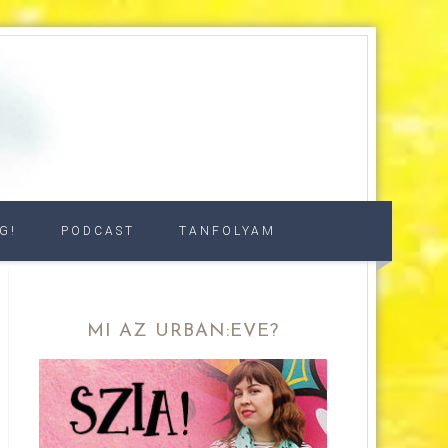
G!
PODCAST
TANFOLYAM
MI AZ URBAN:EVE?