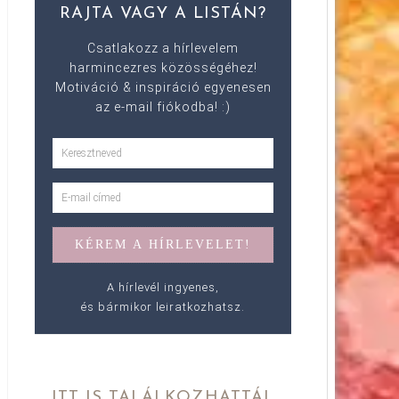
RAJTA VAGY A LISTÁN?
Csatlakozz a hírlevelem
harmincezres közösségéhez!
Motiváció & inspiráció egyenesen
az e-mail fiókodba! :)
A hírlevél ingyenes,
és bármikor leiratkozhatsz.
ITT IS TALÁLKOZHATTÁL