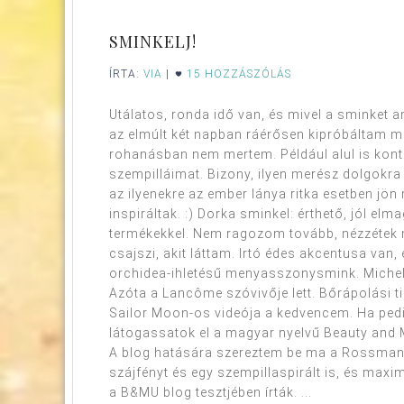
SMINKELJ!
ÍRTA:
VIA
|
15 HOZZÁSZÓLÁS
Utálatos, ronda idő van, és mivel a sminket
az elmúlt két napban ráérősen kipróbáltam m
rohanásban nem mertem. Például alul is kon
szempilláimat. Bizony, ilyen merész dolgokra
az ilyenekre az ember lánya ritka esetben jön
inspiráltak. :) Dorka sminkel: érthető, jól e
termékekkel. Nem ragozom tovább, nézzétek 
csajszi, akit láttam. Irtó édes akcentusa van
orchidea-ihletésű menyasszonysmink. Michell
Azóta a Lancôme szóvivője lett. Bőrápolási ti
Sailor Moon-os videója a kedvencem. Ha pedi
látogassatok el a magyar nyelvű Beauty and M
A blog hatására szereztem be ma a Rossmannb
szájfényt és egy szempillaspirált is, és max
a B&MU blog tesztjében írták. ...