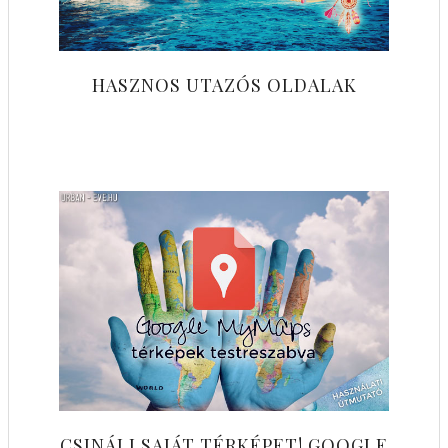
HASZNOS UTAZÓS OLDALAK
CSINÁLJ SAJÁT TÉRKÉPET! GOOGLE