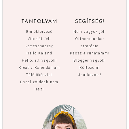
TANFOLYAM
SEGÍTSÉG!
Emléktervező
Nem vagyok jól!
Vitorlát fel!
Otthonmunka-
Kertésznadrág
stratégia
Hello Kaland
Káosz a ruhatáram!
Helló, itt vagyok!
Blogger vagyok!
Kreatív Kalendárium
Költözöm!
Túlélőkészlet
Unatkozom!
Ennél zöldebb nem
lesz!