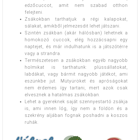
edzőcuccot, amit nem szabad otthon
felejteni.
Zsákokban tarthatjuk a régi kalapokat,
sálakat, amikből jelmezesdit lehet játszani.
Szintén zsákban (akár hálósban) lehetnek a
homokozó cuccok, elég hozzácsapni egy
naptejet, és már indulhatunk is a játszótérre
vagy a strandra.
Természetesen a zsákokban egyéb nagyobb
holmikat is tarthatunk: plüssállatokat,
labdákat, vagy bármit nagyobb játékot, ami
eszünkbe jut. Mütyüröket és apróságokat
nem érdemes így tartani, mert azok csak
elvesznek a hatalmas zsákokban.
Lehet a gyereknek saját szennyestartó zsákja
is, ami innen lóg, így nem a földön és a
szekrény aljában fognak poshadni a koszos
ruhák.