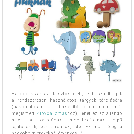
Ha polc is van az akasztók felett, azt használhatjuk
a rendszeresen használatos tárgyak tárolására
(hasonlatosan a rutinkiépítő programban már
megismert
kilövőállomás
hoz), lehet ez az állandó
helye a karórának, mobiltelefonnak, mp3
lejátszónak, pénztárcának, stb. Ez már főleg a
nagyobb gyerekeknél érvényes. :)