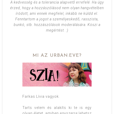
A kedvesség és a tolerancia alapvető errefelé. Ha úgy
érzed, hogy a hozzászólásod nem olyan hangvételben
íródott, ami ennek megfelel, inkább ne küldd el.
Fenntartom a jogot a személyeskedő, rasszista,
bunkó, stb. hozzászólások moderálására. Köszi a
megértést. :)
MI AZ URBAN:EVE?
Farkas Lívia vagyok.
Tarts velem és alakíts ki te is egy
olyan életet, amiben egyszerre lehetsz