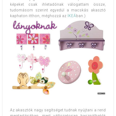
képeket csak ihletadónak válogattam össze,
tudomásom szerint egyedül a macskás akasztó
kaphaton itthon, méghozzá az
IKEÁ
ban.)
Az akasztók nagy segítséget tudnak nyújtani a rend
megtartásában, mert változatosan használhatók