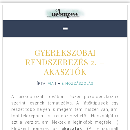
GYEREKSZOBAI
RENDSZEREZÉS 2. –
AKASZTÓK
ÍRTA:
VIA
|
8 HOZZÁSZÓLÁS
A cikksorozat további részei pakolóeszközök
szerint lesznek tematizálva. A játéktípusok egy
részét több helyen is megemlítem, hiszen van, ami
többféleképpen is rendszerezhető. Használjátok
azt a verziót, ami Nektek a leginkább megfelel. :)
Elsőként jöjjenek az
akasztók
. (A felhasznált