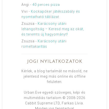
Angi
-
40 perces pizza
Vivi
-
Kockapóker játékszabály és
nyomtatható táblázat
Zsuzsa
-
Karácsony utáni
lehangoltság – Keresd meg az okát,
és teremts új hagyományt!
Zsuzsa
-
Karácsony utáni
romeltakarítás
JOGI NYILATKOZATOK
Kérlek, a blog tartalmát ne másold, ne
jelentesd meg más online és offline
felületen.
Urban:Eve egyedi szöveges, képi és
multimédiás tartalom © 2008-2026
Cabbit Supreme LTD, Farkas Lívia.
Minden jog fenntartva!