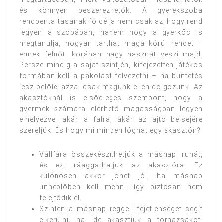
és könnyen beszerezhetők. A gyerekszoba
rendbentartásának fő célja nem csak az, hogy rend
legyen a szobában, hanem hogy a gyerkőc is
megtanulja, hogyan tarthat maga körül rendet –
ennek felnőtt korában nagy hasznát veszi majd.
Persze mindig a saját szintjén, kifejezetten játékos
formában kell a pakolást felvezetni – ha büntetés
lesz belőle, azzal csak magunk ellen dolgozunk. Az
akasztóknál is elsődleges szempont, hogy a
gyermek számára elérhető magasságban legyen
elhelyezve, akár a falra, akár az ajtó belsejére
szereljük. És hogy mi minden lóghat egy akasztón?
Vállfára összekészíthetjük a másnapi ruhát,
és ezt ráaggathatjuk az akasztóra. Ez
különösen akkor jöhet jól, ha másnap
ünneplőben kell menni, így biztosan nem
felejtődik el.
Szintén a másnap reggeli fejetlenséget segít
elkerülni, ha ide akasztjuk a tornazsákot,