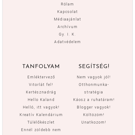
Rólam
Kapcsolat
Médiaajánlat
Archívum
Gy. I. K.
Adatvédelem
TANFOLYAM
SEGÍTSÉG!
Emléktervező
Nem vagyok jól!
Vitorlát fel!
Otthonmunka-
Kertésznadrág
stratégia
Hello Kaland
Káosz a ruhatáram!
Helló, itt vagyok!
Blogger vagyok!
Kreatív Kalendárium
Költözöm!
Túlélőkészlet
Unatkozom!
Ennél zöldebb nem