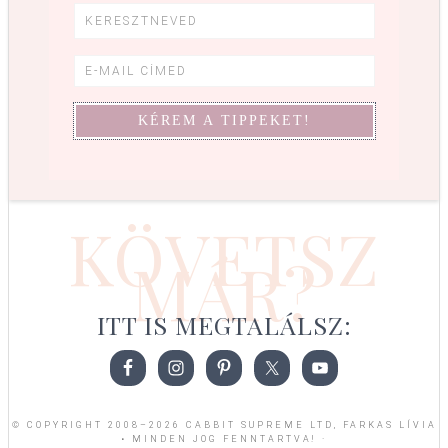
KÖVETSZ
MÁR?
ITT IS MEGTALÁLSZ:
© COPYRIGHT 2008–2026 CABBIT SUPREME LTD, FARKAS LÍVIA
• MINDEN JOG FENNTARTVA! ·