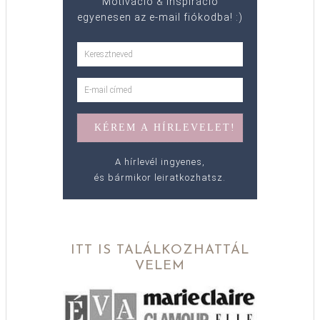
Motiváció & inspiráció
egyenesen az e-mail fiókodba! :)
A hírlevél ingyenes,
és bármikor leiratkozhatsz.
ITT IS TALÁLKOZHATTÁL
VELEM