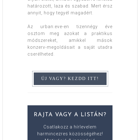
határozott, laza és szabad. Mert érsz
annyit, hogy tegyél magadért.
Az urban:eve-en tizennégy éve
osztom meg azokat a praktikus
módszereket, amikkel mások
konzerv-megoldásait a saját utadra
cserélheted.
RAJTA VAGY A LISTÁN?
Csatlakozz a hírlevelem
harmincezres közösségéhez!