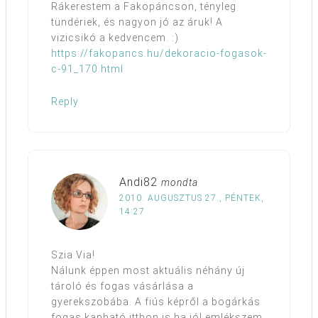
Rákerestem a Fakopáncson, tényleg
tündériek, és nagyon jó az áruk! A
vizicsikó a kedvencem. :)
https://fakopancs.hu/dekoracio-fogasok-
c-91_170.html
Reply
Andi82
mondta
2010. AUGUSZTUS 27., PÉNTEK,
14:27
Szia Via!
Nálunk éppen most aktuális néhány új
tároló és fogas vásárlása a
gyerekszobába. A fiús képről a bogárkás
fogas kapható itthon is ha jól emlékszem