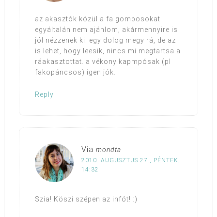
az akasztók közül a fa gombosokat
egyáltalán nem ajánlom, akármennyire is
jól nézzenek ki. egy dolog megy rá, de az
is lehet, hogy leesik, nincs mi megtartsa a
ráakasztottat. a vékony kapmpósak (pl
fakopáncsos) igen jók.
Reply
Via
mondta
2010. AUGUSZTUS 27., PÉNTEK,
14:32
Szia! Köszi szépen az infót! :)