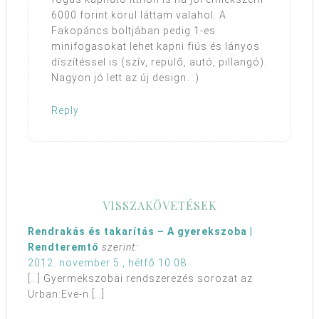
6000 forint körül láttam valahol. A
Fakopáncs boltjában pedig 1-es
minifogasokat lehet kapni fiús és lányos
díszítéssel is (szív, repülő, autó, pillangó).
Nagyon jó lett az új design. :)
Reply
VISSZAKÖVETÉSEK
Rendrakás és takarítás – A gyerekszoba |
Rendteremtő
szerint:
2012. november 5., hétfő 10:08
[…] Gyermekszobai rendszerezés sorozat az
Urban:Eve-n […]