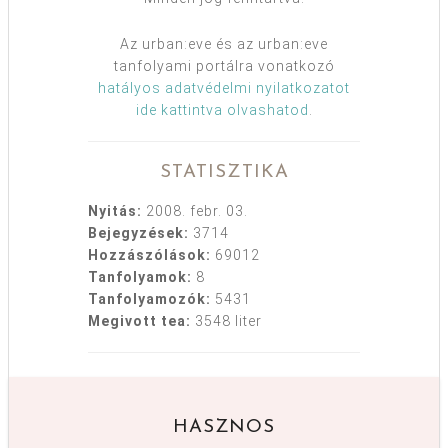
Az urban:eve és az urban:eve
tanfolyami portálra vonatkozó
hatályos adatvédelmi nyilatkozatot
ide kattintva olvashatod
.
STATISZTIKA
Nyitás:
2008. febr. 03.
Bejegyzések:
3714
Hozzászólások:
69012
Tanfolyamok:
8
Tanfolyamozók:
5431
Megivott tea:
3548 liter
HASZNOS