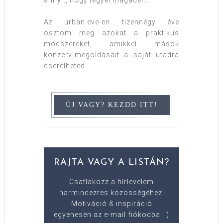
annyit, hogy tegyél magadért.
Az urban:eve-en tizennégy éve
osztom meg azokat a praktikus
módszereket, amikkel mások
konzerv-megoldásait a saját utadra
cserélheted.
RAJTA VAGY A LISTÁN?
Csatlakozz a hírlevelem
harmincezres közösségéhez!
Motiváció & inspiráció
egyenesen az e-mail fiókodba! :)