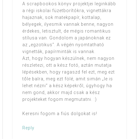
A scrapbookos könyv projektjei leginkább
a régi iskolai füzetborítókra, vignettákra
hajaznak, sok matekpapír, kottalap,
bélyegek, ilyesmik vannak benne, nagyon
érdekes, letisztult, de mégis romantikus
stílusa van. Gondolom a japánoknak ez
az „egzotikus”. A végén nyomtatható
vignetták, papírminták is vannak.
Azt, hogy hogyan készülnek, nem nagyon
részletezi, ott a kész fotó, aztán mutatja
lépésekben, hogy ragaszd fel ezt, meg ezt
tőle balra, meg ezt fölé, amit simán „le is
lehet nézni” a kész képekről, úgyhogy ha
nem gond, akkor majd csak a kész
projekteket fogom megmutatni. :)
Keresni fogom a fiús dolgokat is!
Reply