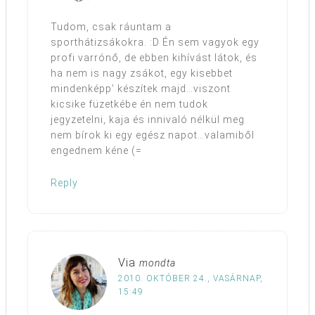
Tudom, csak ráuntam a
sporthátizsákokra. :D Én sem vagyok egy
profi varrónő, de ebben kihívást látok, és
ha nem is nagy zsákot, egy kisebbet
mindenképp’ készítek majd…viszont
kicsike füzetkébe én nem tudok
jegyzetelni, kaja és innivaló nélkül meg
nem bírok ki egy egész napot…valamiből
engednem kéne (=
Reply
Via
mondta
2010. OKTÓBER 24., VASÁRNAP,
15:49