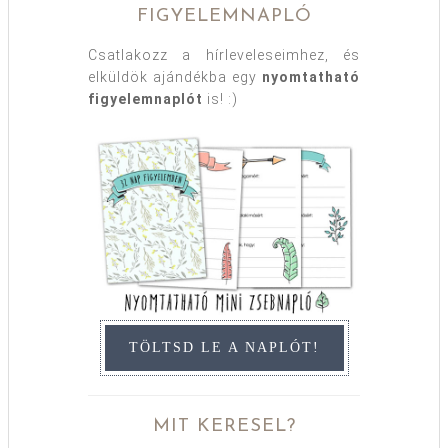
FIGYELEMNAPLÓ
Csatlakozz a hírleveleseimhez, és
elküldök ajándékba egy
nyomtatható
figyelemnaplót
is! :)
TÖLTSD LE A NAPLÓT!
MIT KERESEL?