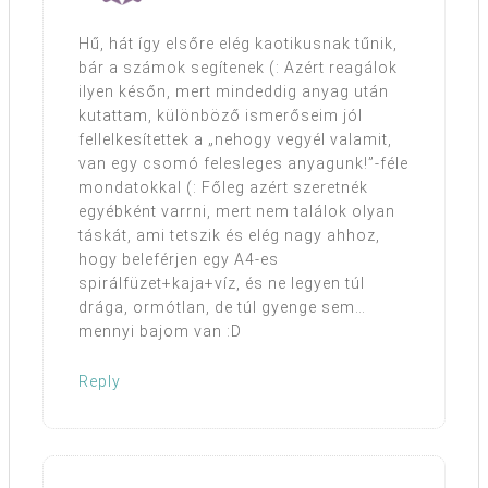
Hű, hát így elsőre elég kaotikusnak tűnik,
bár a számok segítenek (: Azért reagálok
ilyen későn, mert mindeddig anyag után
kutattam, különböző ismerőseim jól
fellelkesítettek a „nehogy vegyél valamit,
van egy csomó felesleges anyagunk!”-féle
mondatokkal (: Főleg azért szeretnék
egyébként varrni, mert nem találok olyan
táskát, ami tetszik és elég nagy ahhoz,
hogy beleférjen egy A4-es
spirálfüzet+kaja+víz, és ne legyen túl
drága, ormótlan, de túl gyenge sem…
mennyi bajom van :D
Reply