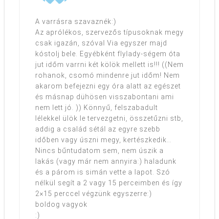
A varrásra szavaznék:)
Az aprólékos, szervezős típusoknak megy
csak igazán, szóval Via egyszer majd
kóstolj bele. Egyébként flylady-ségem óta
jut időm varrni két kölök mellett is!!! ((Nem
rohanok, csomó mindenre jut időm! Nem
akarom befejezni egy óra alatt az egészet
és másnap dühösen visszabontani ami
nem lett jó. )) Könnyű, felszabadult
lélekkel ülök le tervezgetni, összetűzni stb,
addig a család sétál az egyre szebb
időben vagy úszni megy, kertészkedik…
Nincs bűntudatom sem, nem úszik a
lakás (vagy már nem annyira:) haladunk
és a párom is simán vette a lapot. Szó
nélkül segít a 2 vagy 15 perceimben és így
2×15 perccel végzünk egyszerre:)
boldog vagyok
:)