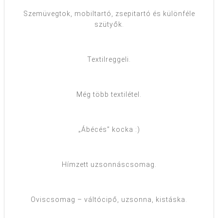
Szemüvegtok, mobiltartó, zsepitartó és különféle
szütyők.
Textilreggeli.
Még több textilétel.
„Ábécés” kocka :)
Hímzett uzsonnáscsomag.
Oviscsomag – váltócipő, uzsonna, kistáska.