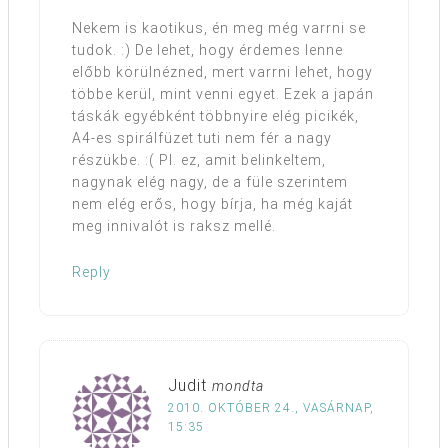
Nekem is kaotikus, én meg még varrni se
tudok. :) De lehet, hogy érdemes lenne
előbb körülnézned, mert varrni lehet, hogy
többe kerül, mint venni egyet. Ezek a japán
táskák egyébként többnyire elég picikék,
A4-es spirálfüzet tuti nem fér a nagy
részükbe. :( Pl. ez, amit belinkeltem,
nagynak elég nagy, de a füle szerintem
nem elég erős, hogy bírja, ha még kaját
meg innivalót is raksz mellé.
Reply
Judit
mondta
2010. OKTÓBER 24., VASÁRNAP,
15:35