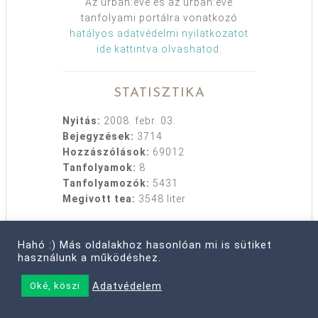
Az urban:eve és az urban:eve
tanfolyami portálra vonatkozó
hatályos adatvédelmi nyilatkozatot
ide kattintva olvashatod
.
STATISZTIKA
Nyitás:
2008. febr. 03.
Bejegyzések:
3714
Hozzászólások:
69012
Tanfolyamok:
8
Tanfolyamozók:
5431
Megivott tea:
3548 liter
Hahó :) Más oldalakhoz hasonlóan mi is sütiket
használunk a működéshez.
HASZNOS
Adatvédelem
Oké, köszi
Rólam
Kapcsolat