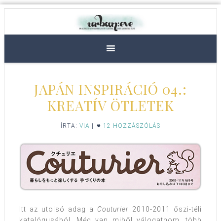
JAPÁN INSPIRÁCIÓ 04.:
KREATÍV ÖTLETEK
ÍRTA:
VIA
|
12 HOZZÁSZÓLÁS
Itt az utolsó adag a
Couturier
2010-2011 őszi-téli
katalógusából. Még van miből válogatnom, több