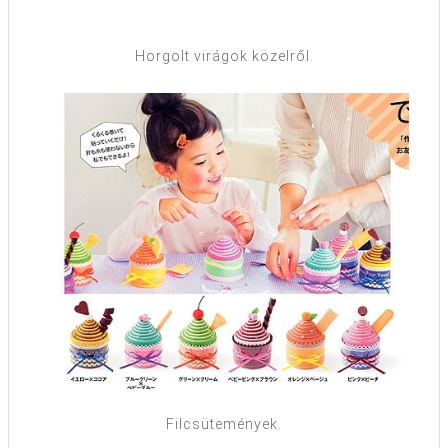
Horgolt virágok közelről.
Filcsütemények.