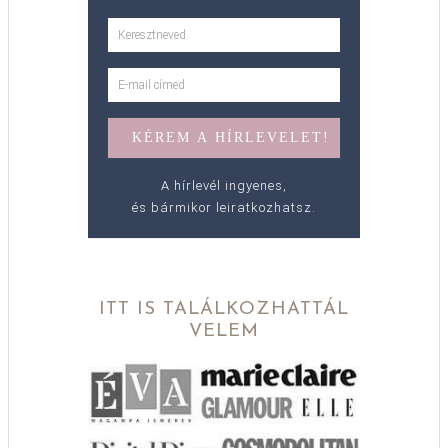
A hírlevél ingyenes,
és bármikor leiratkozhatsz.
ITT IS TALÁLKOZHATTÁL
VELEM