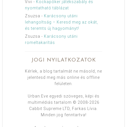
Vivi
-
Kockapóker játékszabály és
nyomtatható táblázat
Zsuzsa
-
Karácsony utáni
lehangoltság – Keresd meg az okát,
és teremts új hagyományt!
Zsuzsa
-
Karácsony utáni
romeltakarítás
JOGI NYILATKOZATOK
Kérlek, a blog tartalmát ne másold, ne
jelentesd meg más online és offline
felületen.
Urban:Eve egyedi szöveges, képi és
multimédiás tartalom © 2008-2026
Cabbit Supreme LTD, Farkas Lívia.
Minden jog fenntartva!