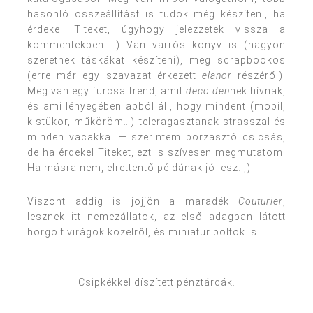
hasonló összeállítást is tudok még készíteni, ha
érdekel Titeket, úgyhogy jelezzetek vissza a
kommentekben! :) Van varrós könyv is (nagyon
szeretnek táskákat készíteni), meg scrapbookos
(erre már egy szavazat érkezett
elanor
részéről).
Meg van egy furcsa trend, amit
deco den
nek hívnak,
és ami lényegében abból áll, hogy mindent (mobil,
kistükör, műköröm…) teleragasztanak strasszal és
minden vacakkal — szerintem borzasztó csicsás,
de ha érdekel Titeket, ezt is szívesen megmutatom.
Ha másra nem, elrettentő példának jó lesz. ;)
Viszont addig is jöjjön a maradék
Couturier
,
lesznek itt nemezállatok, az első adagban látott
horgolt virágok közelről, és miniatür boltok is.
Csipkékkel díszített pénztárcák.