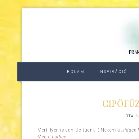
RÓLAM
INSPIRÁCIÓ
CIPŐFŰZ
ÍRTA:
V
Mert ilyen is van. Jó tudni. :) Nekem a
Hidden 
Meg a
Lattice
.