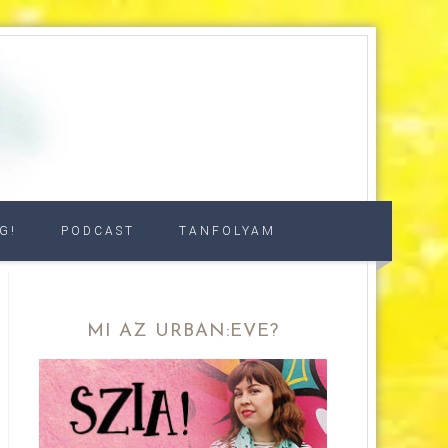
G!
PODCAST
TANFOLYAM
MI AZ URBAN:EVE?