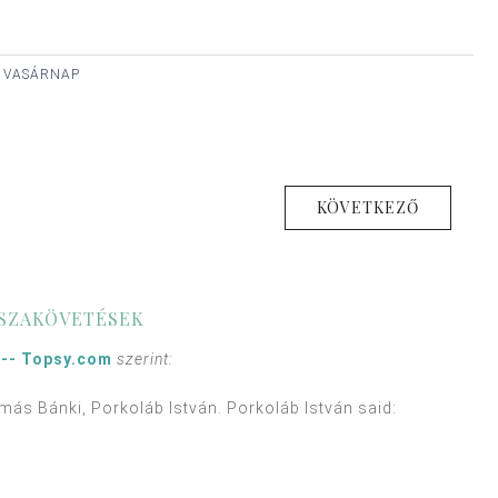
, VASÁRNAP
KÖVETKEZŐ
SSZAKÖVETÉSEK
 -- Topsy.com
szerint:
más Bánki, Porkoláb István. Porkoláb István said: