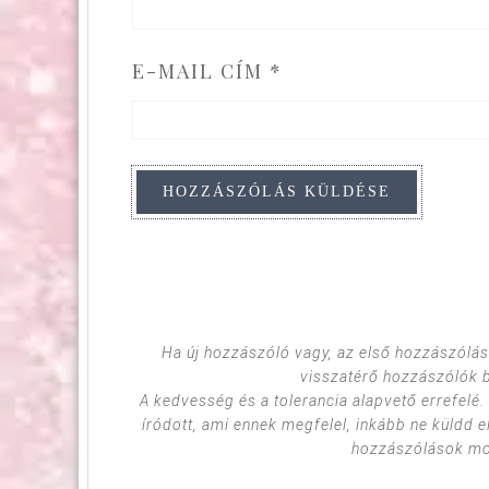
E-MAIL CÍM
*
Ha új hozzászóló vagy, az első hozzászólás
visszatérő hozzászólók 
A kedvesség és a tolerancia alapvető errefelé
íródott, ami ennek megfelel, inkább ne küldd e
hozzászólások mod