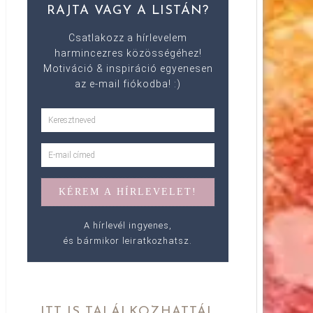
RAJTA VAGY A LISTÁN?
Csatlakozz a hírlevelem
harmincezres közösségéhez!
Motiváció & inspiráció egyenesen
az e-mail fiókodba! :)
A hírlevél ingyenes,
és bármikor leiratkozhatsz.
ITT IS TALÁLKOZHATTÁL