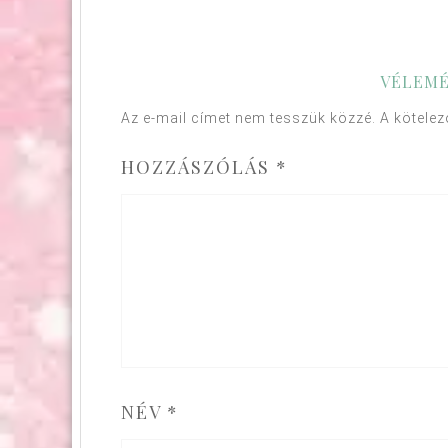
VÉLEMÉ
Az e-mail címet nem tesszük közzé.
A kötele
HOZZÁSZÓLÁS
*
NÉV
*