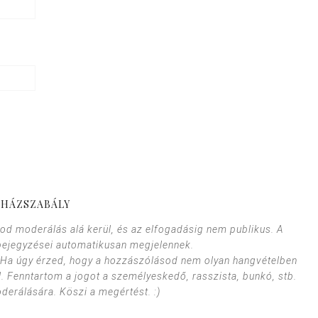
HÁZSZABÁLY
od moderálás alá kerül, és az elfogadásig nem publikus. A
bejegyzései automatikusan megjelennek.
. Ha úgy érzed, hogy a hozzászólásod nem olyan hangvételben
l. Fenntartom a jogot a személyeskedő, rasszista, bunkó, stb.
erálására. Köszi a megértést. :)