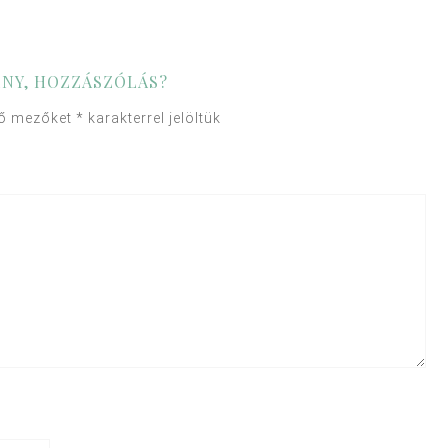
NY, HOZZÁSZÓLÁS?
ző mezőket
*
karakterrel jelöltük