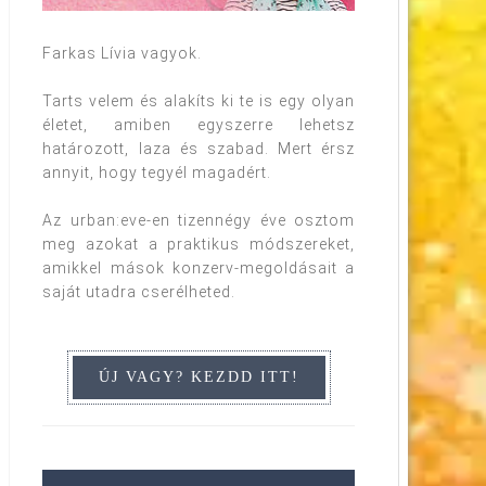
Farkas Lívia vagyok.
Tarts velem és alakíts ki te is egy olyan
életet, amiben egyszerre lehetsz
határozott, laza és szabad. Mert érsz
annyit, hogy tegyél magadért.
Az urban:eve-en tizennégy éve osztom
meg azokat a praktikus módszereket,
amikkel mások konzerv-megoldásait a
saját utadra cserélheted.