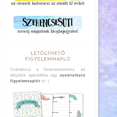
LETÖLTHETŐ
FIGYELEMNAPLÓ
Csatlakozz a hírleveleseimhez, és
elküldök ajándékba egy
nyomtatható
figyelemnaplót
is! :)