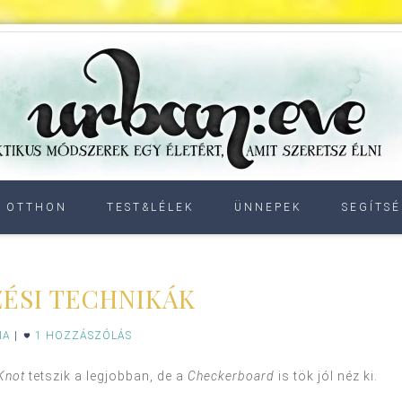
OTTHON
TEST&LÉLEK
ÜNNEPEK
SEGÍTSÉ
ÉSI TECHNIKÁK
IA
|
1 HOZZÁSZÓLÁS
Knot
tetszik a legjobban, de a
Checkerboard
is tök jól néz ki.