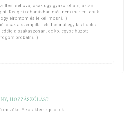
zültem sehova, csak úgy gyakoroltam, aztán
int. Reggeli rohanásban még nem merem, csak
hogy elrontom és le kell mosni. :)
él csak a szempilla felett csinál egy kis huplis
 én eddig a szakaszosan, de kb. egybe húzott
 fogom próbálni. :)
NY, HOZZÁSZÓLÁS?
ző mezőket
*
karakterrel jelöltük