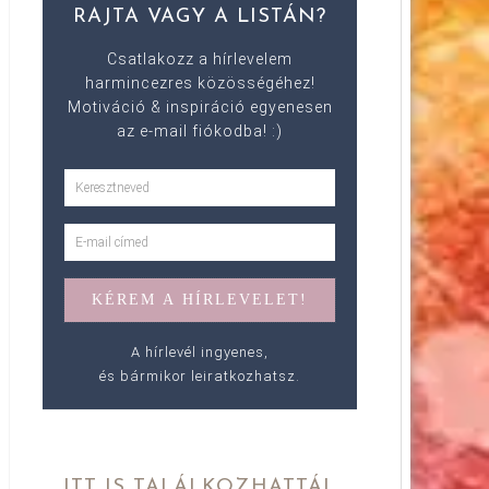
RAJTA VAGY A LISTÁN?
Csatlakozz a hírlevelem
harmincezres közösségéhez!
Motiváció & inspiráció egyenesen
az e-mail fiókodba! :)
A hírlevél ingyenes,
és bármikor leiratkozhatsz.
ITT IS TALÁLKOZHATTÁL