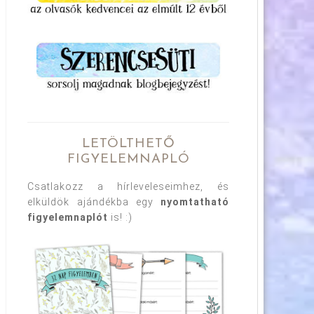
LETÖLTHETŐ
FIGYELEMNAPLÓ
Csatlakozz a hírleveleseimhez, és
elküldök ajándékba egy
nyomtatható
figyelemnaplót
is! :)