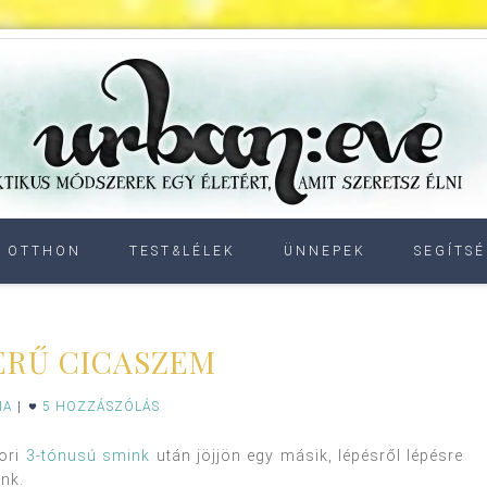
OTTHON
TEST&LÉLEK
ÜNNEPEK
SEGÍTSÉ
ERŰ CICASZEM
IA
|
5 HOZZÁSZÓLÁS
ori
3-tónusú smink
után jöjjön egy másik, lépésről lépésre
nk.