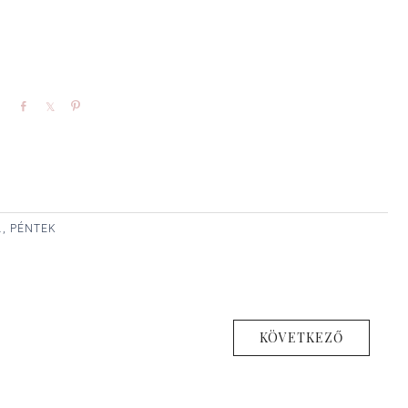
Share
Share
Pin
., PÉNTEK
KÖVETKEZŐ