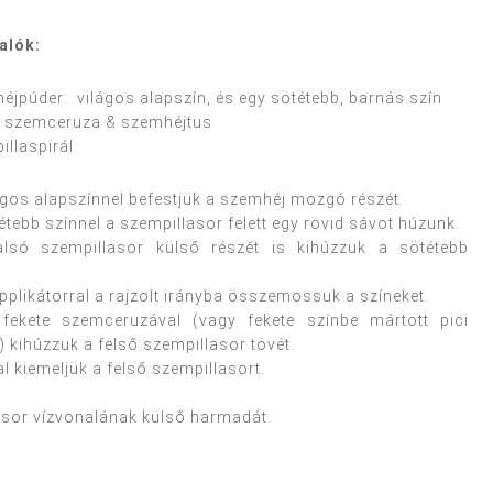
alók:
éjpúder: világos alapszín, és egy sötétebb, barnás szín
e szemceruza & szemhéjtus
illaspirál
lágos alapszínnel befestjük a szemhéj mozgó részét.
étebb színnel a szempillasor felett egy rövid sávot húzunk.
alsó szempillasor külső részét is kihúzzuk a sötétebb
applikátorral a rajzolt irányba összemossuk a színeket.
fekete szemceruzával (vagy fekete színbe mártott pici
) kihúzzuk a felső szempillasor tövét.
l kiemeljük a felső szempillasort.
asor vízvonalának külső harmadát.