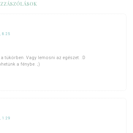
ZZÁSZÓLÁSOK
 8:25
 a tükörben. Vagy lemosni az egészet. :D
hetünk a fénybe. ;)
 1:29