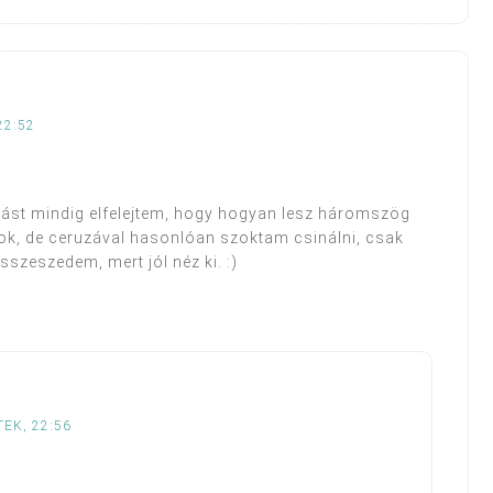
22:52
sást mindig elfelejtem, hogy hogyan lesz háromszög
lok, de ceruzával hasonlóan szoktam csinálni, csak
szeszedem, mert jól néz ki. :)
TEK, 22:56