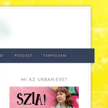
G!
PODCAST
TANFOLYAM
MI AZ URBAN:EVE?