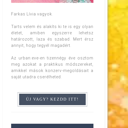
Farkas Lívia vagyok.
Tarts velem és alakíts ki te is egy olyan
életet, amiben egyszerre lehetsz
határozott, laza és szabad. Mert érsz
annyit, hogy tegyél magadért.
Az urban:eve-en tizennégy éve osztom
meg azokat a praktikus módszereket,
amikkel mások konzerv-megoldásait a
saját utadra cserélheted.