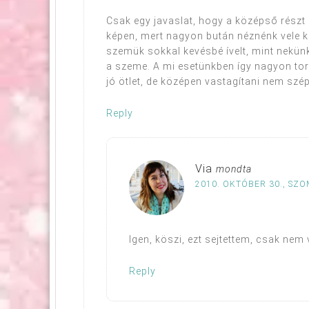
Csak egy javaslat, hogy a középső részt
képen, mert nagyon bután néznénk vele ki.
szemük sokkal kevésbé ívelt, mint nekünk.
a szeme. A mi esetünkben így nagyon torz
jó ötlet, de középen vastagítani nem szép
Reply
Via
mondta
2010. OKTÓBER 30., SZO
Igen, köszi, ezt sejtettem, csak nem 
Reply