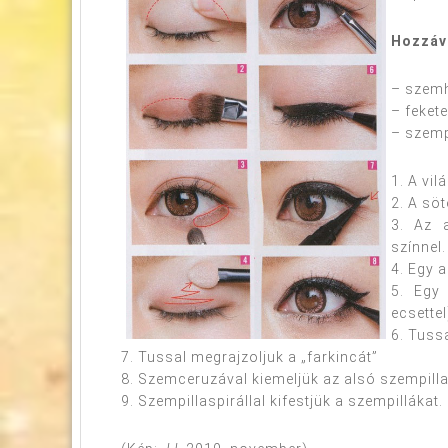
Hozzáv
– szemh
– feket
– szemp
1. A vi
2. A söt
3. Az 
színnel.
4. Egy 
5. Egy 
ecsettel
6. Tussa
7. Tussal megrajzoljuk a „farkincát”
8. Szemceruzával kiemeljük az alsó szempill
9. Szempillaspirállal kifestjük a szempillákat.