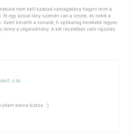
 nekünk nem kell/szabad vastagabbra hagyni mint a
 Itt egy ázsiai lány szemén van a smink, és nekik a
 Azért kövéríti a vonalat, h optikailag kerekebb legyen
 lenne a végeredmény. A két részletben való rajzolás
.
MBAT, 6:58
voltam benne biztos. :)